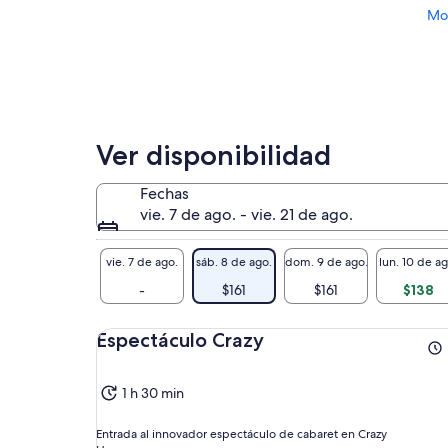
persona
Mos
Ver disponibilidad
Fechas
vie. 7 de ago. - vie. 21 de ago.
vie. 7 de ago.
sáb. 8 de ago.
dom. 9 de ago.
lun. 10 de ag
-
$161
$161
$138
Espectáculo Crazy
1 h 30 min
Entrada al innovador espectáculo de cabaret en Crazy