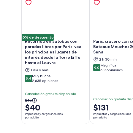
10% de descuento
Recorrido en autobús con
París: crucero con 
paradas libres por París: vea
Bateaux Mouches® p
los principales lugares de
Sena
interés desde la Torre Eiffel
2 h 30 min
Se abrirá en una nueva pestaña
Se a
hasta el Louvre
Magnífica
9.0
9.0 de 10
1 día o más
519 opiniones
Muy buena
8.4
8.4 de 10
2,635 opiniones
Cancelación gratuita disponible
Cancelación gratuita dis
El
$45
$40
El
$131
precio
precio
anterior
impuestos y cargos incluidos
impuestos y cargos incluidos
es
por adulto
por adulto
era
de
$45
$131.
y