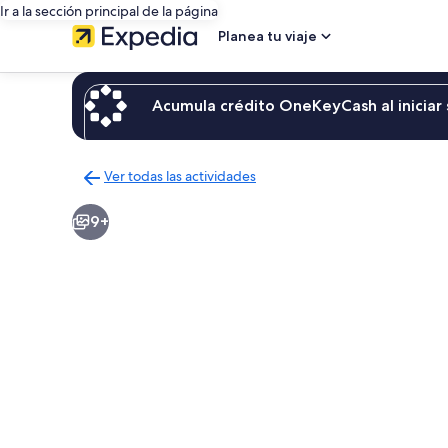
Ir a la sección principal de la página
Planea tu viaje
Acumula crédito OneKeyCash al iniciar 
Ver todas las actividades
Regresar
a
9+
la
página
de
resultados
de
actividades