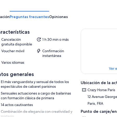
ación
Preguntas frecuentes
Opiniones
racterísticas
Cancelación
1 h 30 min o más
gratuita disponible
Voucher móvil
Confirmación
instantánea
Varios idiomas
Ver 
tos generales
El más vanguardista y sensual de todos los
Ubicación de la ac
espectáculos de cabaret parisinos
Crazy Horse Paris
Sensuales actuaciones a cargo de bailarinas
12 Avenue Georg
con formación clásica de primera
Paris, FRA
14 actos cautivantes
Punto de canje/e
Combinación de elegancia con creatividad y
misterio