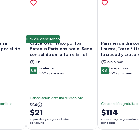
10% de descuento
cena
Crucero turístico por los
París en un día c
or el río
Bateaux Parisiens por el Sena
Louvre, Torre Eiff
con salida en la Torre Eiffel
la ciudad y crucer
1 h
5 h o más
brirá en una nueva pestaña
Se abrirá en una nueva pestaña
Se
Excelente
Excepcional
8.8
9.6
8.8 de 10
9.6 de 10
1,360 opiniones
352 opiniones
Cancelación gratuita disponible
ponible
Cancelación gratuita d
El
$24
$21
El
$114
precio
precio
anterior
impuestos y cargos incluidos
impuestos y cargos incluid
es
por adulto
por adulto
era
de
$24
$114.
y