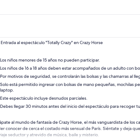
Entrada al espectáculo "Totally Crazy" en Crazy Horse
Los niños menores de 15 años no pueden participar.
Los niños de 16 a 18 años deben estar acompañados de un adulto con b
Por motivos de seguridad, se controlarán las bolsas y las chamarras al lle
Solo está permitido ingresar con bolsas de mano pequeñas, mochilas pe
laptop.
Este espectáculo incluye desnudos parciales.
Debes llegar 30 minutos antes del inicio del espectáculo para recoger tu
ápate al mundo de fantasía de Crazy Horse, el más vanguardista de los ca
er conocer de cerca el costado más sensual de París. Siéntate y deja qu
iaje seductor y atrevido de música, baile y misterio.