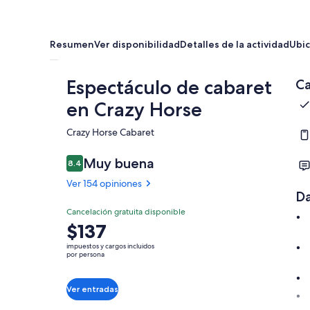
Resumen
Ver disponibilidad
Detalles de la actividad
Ubic
Espectáculo de cabaret
Ca
en Crazy Horse
Crazy Horse Cabaret​
Muy buena
8.4
8.4 de 10
Ver 154 opiniones
Da
Cancelación gratuita disponible
El
$137
precio
impuestos y cargos incluidos
es
por persona
de
$137.
Ver entradas
por