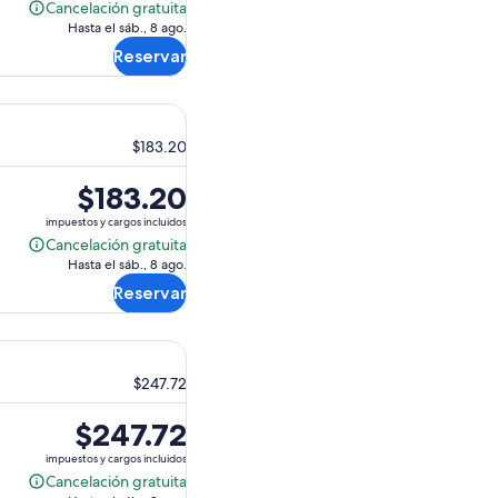
es
Cancelación gratuita
Cancelación
de
Hasta el sáb., 8 ago.
gratuita
$160.16.
Reservar
$183.20
El
$183.20
precio
impuestos y cargos incluidos
es
Cancelación gratuita
Cancelación
de
Hasta el sáb., 8 ago.
gratuita
$183.20.
Reservar
$247.72
El
$247.72
precio
impuestos y cargos incluidos
es
Cancelación gratuita
Cancelación
de