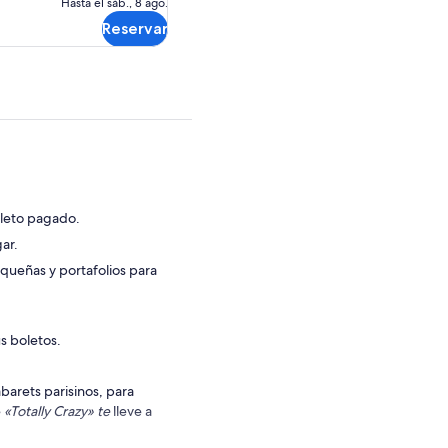
Hasta el sáb., 8 ago.
gratuita
$247.72.
Reservar
oleto pagado.
gar.
queñas y portafolios para
s boletos.
barets parisinos, para
e
«Totally Crazy» te
lleve a