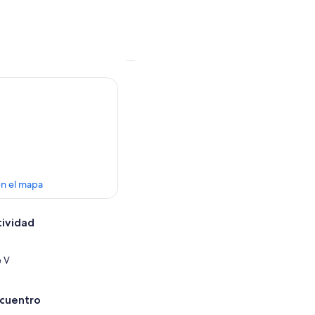
en el mapa
tividad
e V
ncuentro