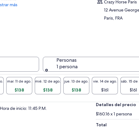
Crazy Horse Paris
trar más
12 Avenue Georg
Paris, FRA
Personas
1 persona
o.
mar. 11 de ago.
mié. 12 de ago.
jue. 13 de ago.
vie. 14 de ago.
sáb. 15 de
$138
$138
$138
$161
$161
Detalles del precio
Hora de inicio: 11:45 P.M.
$160.16 x 1 persona
Total