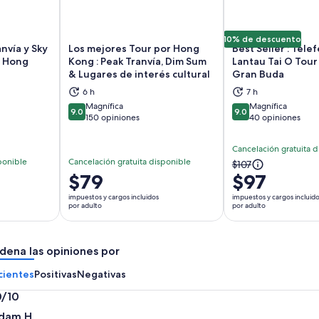
10% de descuento
nvía y Sky
Los mejores Tour por Hong
Best Seller : Telef
| Hong
Kong : Peak Tranvía, Dim Sum
Lantau Tai O Tour 
& Lugares de interés cultural
Gran Buda
brirá en una nueva pestaña
Se abrirá en una nueva pestaña
Se
6 h
7 h
Magnífica
Magnífica
9.0
9.0
9.0 de 10
9.0 de 10
150 opiniones
40 opiniones
Cancelación gratuita d
ponible
Cancelación gratuita disponible
El
$107
El
$79
$97
precio
precio
anterior
impuestos y cargos incluidos
impuestos y cargos incluid
es
por adulto
por adulto
era
de
$107
$79.
y
dena las opiniones por
por
el
adulto
actual
cientes
Positivas
Negativas
es
0/10
$97
0
por
dam H