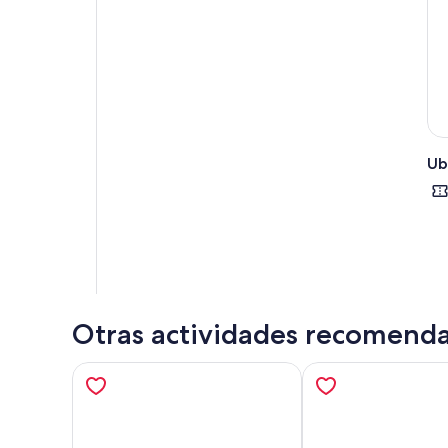
Los
Ter
Ten
con
Ub
Otras actividades recomend