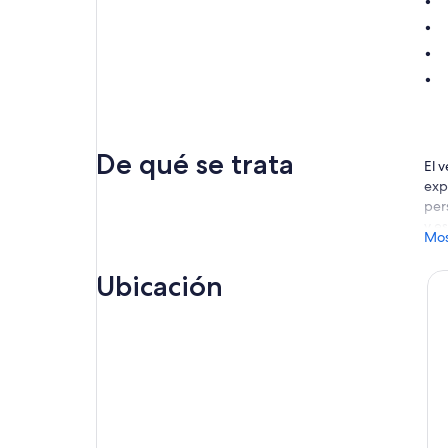
De qué se trata
El 
exp
per
y e
Mos
Sky
de 
Ubicación
Ilu
A p
más
por
con
Hor
min