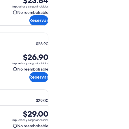
$23.84
precio
impuestos y cargos incluidos
es
No reembolsable
No
de
Reservar
reembolsable
$23.84.
$26.90
El
$26.90
precio
impuestos y cargos incluidos
es
No reembolsable
No
de
Reservar
reembolsable
$26.90.
$29.00
El
$29.00
precio
impuestos y cargos incluidos
es
No reembolsable
No