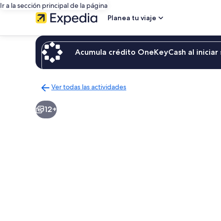
Ir a la sección principal de la página
Planea tu viaje
Acumula crédito OneKeyCash al iniciar 
Ver todas las actividades
Regresar
a
12+
la
página
de
resultados
de
actividades