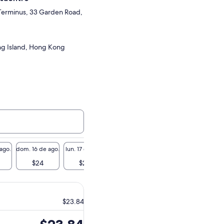
Terminus, 33 Garden Road,
ng Island, Hong Kong
 ago.
dom. 16 de ago.
lun. 17 de ago.
mar. 18 de ago.
mié. 19 de ago.
jue. 20 
$24
$24
$24
$24
$
$23.84
El