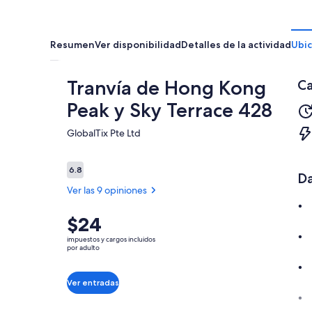
Resumen
Ver disponibilidad
Detalles de la actividad
Ubic
Tranvía de Hong Kong
Ca
Peak y Sky Terrace 428
GlobalTix Pte Ltd​
Opiniones
6.8
6.8 de 10,
Da
Ver las 9 opiniones
El
$24
6.8
6.8 de 10
precio
Ver 9
impuestos y cargos incluidos
es
por adulto
opiniones
de
$24.
Ver entradas
por
adulto