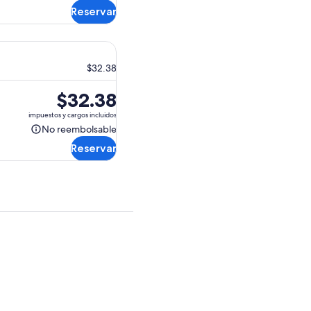
de
Reservar
reembolsable
$29.00.
$32.38
El
$32.38
precio
impuestos y cargos incluidos
es
No reembolsable
No
de
Reservar
reembolsable
$32.38.