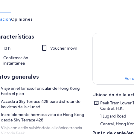
ación
Opiniones
racterísticas
13 h
Voucher móvil
Confirmación
instantánea
tos generales
Ver 
Viaje en el famoso funicular de Hong Kong
hasta el pico
Ubicación de la ac
Acceda a Sky Terrace 428 para disfrutar de
Peak Tram Lower 
las vistas de la ciudad
Central, H.K.
Increíblemente hermosa vista de Hong Kong
1 Lugard Road
desde Sky Terrace 428
Central, Hong Ko
Viaja con estilo subiéndote al icónico tranvía
Punto de canje/e
Victoria Peak