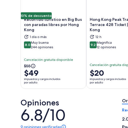
10% de descuento
Recorrido turístico en Big Bus
Hong Kong Peak Tra
con paradas libres por Hong
Terrace 428 Ticket 
Kong
Kong
Se abrirá en una nueva pestaña
Se a
1 día o más
12 h
Muy buena
Magnífica
8.0
9.2
8.0 de 10
9.2 de 10
244 opiniones
12 opiniones
Cancelación gratuita disponible
Cancelación gratuita dis
El
$55
$49
El
$20
precio
precio
anterior
impuestos y cargos incluidos
impuestos y cargos incluidos
es
por adulto
por adulto
era
de
$55
$20.
y
Opiniones
por
Or
el
adulto
6.8/10
actual
6.8
Re
es
de
2.
$49
10
2.
por
9 opiniones verificadas
Pa