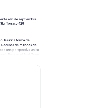
ente el 8 de septiembre
Sky Terrace 428
o, la única forma de
. Decenas de millones de
rece una perspectiva única
encia Peak es el Peak Tram
bulosas vistas panorámicas
proyección 3D inmersivo
 Peak Tower. Presentado
s visuales de vanguardia
o de Hong Kong.
PM (aproximadamente 10