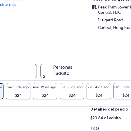
trar más
Peak Tram Lower 
Central, H.K.
1 Lugard Road
Central, Hong Ko
Personas
1 adulto
o.
mar. 11 de ago.
mié. 12 de ago.
jue. 13 de ago.
vie. 14 de ago.
sáb. 15 de
$24
$24
$24
$24
$24
Detalles del precio
$23.84 x 1 adulto
Total