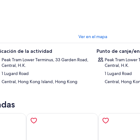
 visitantes también pueden disfrutar de instalaciones fotográficas espec
race 428, diseñadas para complementar y ampliar la experiencia de map
ga en cuenta que los horarios de espectáculos pueden ser ajustados o c
diciones climáticas o requisitos operativos.
Ver en el mapa
icación de la actividad
Punto de canje/e
Peak Tram Lower Terminus, 33 Garden Road,
Peak Tram Lower 
Central, H.K.
Central, H.K.
1 Lugard Road
1 Lugard Road
Central, Hong Kong Island, Hong Kong
Central, Hong Ko
adas