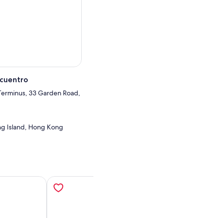
ialmente temáticas en Sky
eo de proyección.
ancelados debido a las
ncuentro
Terminus, 33 Garden Road,
ng Island, Hong Kong