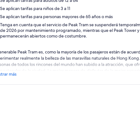
Se aplican tarifas para adultos de 12 a 64
Se aplican tarifas para niños de 3 a 11
Se aplican tarifas para personas mayores de 65 años o más
Tenga en cuenta que el servicio de Peak Tram se suspenderá temporalm
de 2026 por mantenimiento programado, mientras que el Peak Tower y 
permanecerán abiertos como de costumbre.
venerable Peak Tram es, como la mayoría de los pasajeros están de acuerd
erimentar realmente la belleza de las maravillas naturales de Hong Kong
sonas de todos los rincones del mundo han subido a la atracción, que of
spectacular de la ciudad. La mejor manera de disfrutar de la mejor experi
trar más
 Pass, que le ofrece disfrutar de un viaje en el famoso Peak Tram y las fa
Hong Kong desde el Sky Terrace 428, viendo en Hong Kong.
minaciones de vida de HSBC en el pico
artir del 13 de junio de 2026, experimente el espectáculo de mapeo de 
 alto de Hong Kong en Peak Road Garden, ubicado a las afueras de The
 The Peak Tram y HSBC Life, este cautivador espectáculo combina efecto
 historias inspiradoras que celebran la rica cultura, historia y patrimoni
arios del espectáculo:
Diariamente a las 7:30 PM, 8:30 PM, y 9:30 
utos por espectáculo).