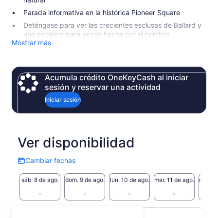
Parada informativa en la histórica Pioneer Square
Deténgase para ver las crecientes esclusas de Ballard y
una escalera para peces hecha por el hombre
Mostrar más
Acumula crédito OneKeyCash al iniciar
sesión y reservar una actividad
Iniciar sesión
Ver disponibilidad
Cambiar fechas
Cambiar
fechas
sáb. 8 de ago.
dom. 9 de ago.
lun. 10 de ago.
mar. 11 de ago.
mié. 12
-
-
-
-