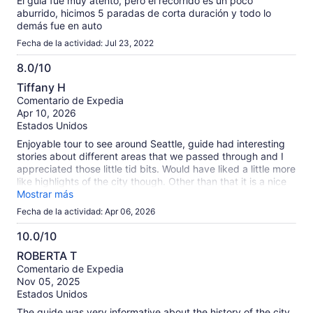
El guia fue muy atento, pero el recorrido es un poco
aburrido, hicimos 5 paradas de corta duración y todo lo
demás fue en auto
Fecha de la actividad: Jul 23, 2022
8.0/10
8.0
Tiffany H
de
Comentario de Expedia
10
Apr 10, 2026
Estados Unidos
Enjoyable tour to see around Seattle, guide had interesting
stories about different areas that we passed through and I
appreciated those little tid bits. Would have liked a little more
like highlights of the city though. Other than that it is a nice
little drive around the city to see parts you might not see.
Mostrar más
Fecha de la actividad: Apr 06, 2026
10.0/10
10.0
ROBERTA T
de
Comentario de Expedia
10
Nov 05, 2025
Estados Unidos
The guide was very informative about the history of the city