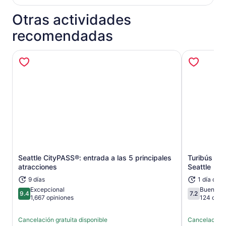
Otras actividades
recomendadas
Seattle CityPASS®: entrada a las 5 principales
Turibús pan
Se abrirá en una nueva pestaña
atracciones
Seattle
9 días
1 día o m
Excepcional
Buena
9.4
7.2
9.4 de 10
7.2 de 10
1,667 opiniones
124 opin
Cancelación gratuita disponible
Cancelación g