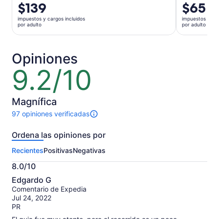
El
$139
El
$65
precio
precio
impuestos y cargos incluidos
impuestos y car
es
es
por adulto
por adulto
de
de
$139.
$65.
por
por
Opiniones
adulto
adulto
9.2/10
9.2
de
10
Magnífica
97 opiniones verificadas
Hay
97
Ordena las opiniones por
opiniones
sobre
Recientes
Positivas
Negativas
esta
actividad.
8.0/10
Más
8.0
información
Edgardo G
de
sobre
Comentario de Expedia
10
nuestras
Jul 24, 2022
opiniones
PR
verificadas