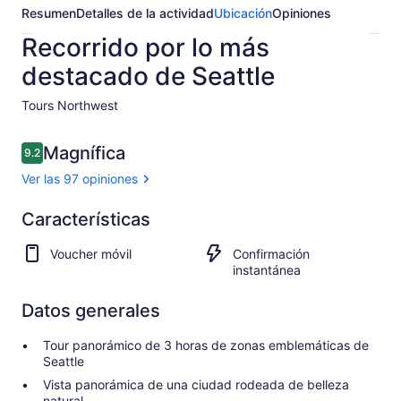
Resumen
Detalles de la actividad
Ubicación
Opiniones
Recorrido por lo más
destacado de Seattle
Tours Northwest​
Opiniones
Magnífica
9.2
9.2 de 10,
Ver las 97 opiniones
Magnífica
Características
9.2
9.2 de 10
Ver 97
Voucher móvil
Confirmación
opiniones
instantánea
Datos generales
Tour panorámico de 3 horas de zonas emblemáticas de
Seattle
Vista panorámica de una ciudad rodeada de belleza
natural