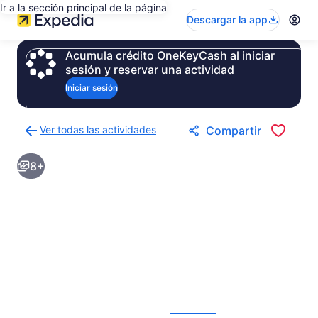
Ir a la sección principal de la página
Descargar la app
Acumula crédito OneKeyCash al iniciar
sesión y reservar una actividad
Iniciar sesión
Ver todas las actividades
Compartir
Regresar
a
8+
la
página
de
resultados
de
actividades