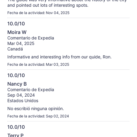
and pointed out lots of interesting spots.
Fecha de la actividad: Nov 04, 2025
10.0/10
10.0
Moira W
de
Comentario de Expedia
10
Mar 04, 2025
Canadá
Informative and interesting info from our quide, Ron.
Fecha de la actividad: Mar 03, 2025
10.0/10
10.0
Nancy B
de
Comentario de Expedia
10
Sep 04, 2024
Estados Unidos
No escribió ninguna opinión.
Fecha de la actividad: Sep 02, 2024
10.0/10
10.0
Terry P