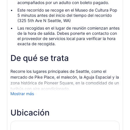
acompañados por un adulto con boleto pagado.
Este recorrido se recoge en el Museo de Cultura Pop
5 minutos antes del inicio del tiempo del recorrido
(325 5th Ave N Seattle, WA)
Las recogidas en el lugar de reunión comienzan antes
de la hora de salida. Debes ponerte en contacto con
el proveedor de servicios local para verificar la hora
exacta de recogida.
De qué se trata
Recorre los lugares principales de Seattle, como el
mercado de Pike Place, el malecón, la Aguja Espacial y la
zona histórica de Pioneer Square, en la comodidad de un
turibús con aire acondicionado.
Mostrar más
Prepárate para descubrir la belleza de las diversas zonas
de Seattle a bordo de un vehículo con ventanas grandes,
espacio amplio para las piernas y un amable guía
Ubicación
experto. Visita el centro de Seattle y el famoso mercado
de Pike Place, conocido por su “pez volador” y el café
Starbucks original, que aún vende sus clásicas bebidas.