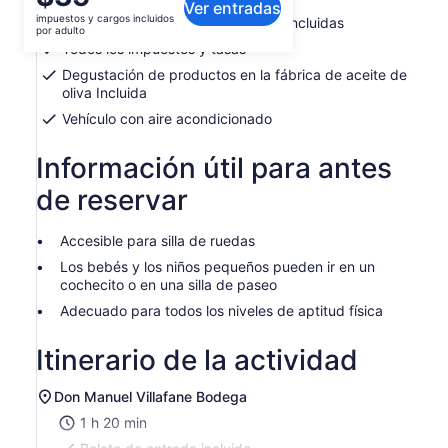
Ver entradas
precio
impuestos y cargos incluidos
Todas las degustaciones de vinos incluidas
es
por adulto
de
Todos los impuestos y tasas
$35.
Degustación de productos en la fábrica de aceite de
por
oliva Incluida
adulto
Vehículo con aire acondicionado
Información útil para antes
de reservar
Accesible para silla de ruedas
Los bebés y los niños pequeños pueden ir en un
cochecito o en una silla de paseo
Adecuado para todos los niveles de aptitud física
Itinerario de la actividad
Don Manuel Villafane Bodega
1 h 20 min