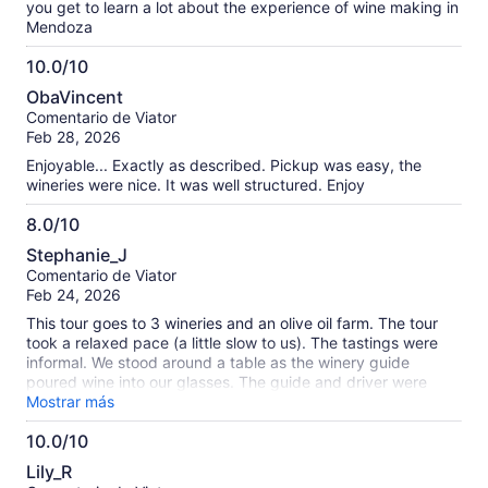
you get to learn a lot about the experience of wine making in
Mendoza
10.0/10
10.0
ObaVincent
de
Comentario de Viator
10
Feb 28, 2026
Enjoyable... Exactly as described. Pickup was easy, the
wineries were nice. It was well structured. Enjoy
8.0/10
8.0
Stephanie_J
de
Comentario de Viator
10
Feb 24, 2026
This tour goes to 3 wineries and an olive oil farm. The tour
took a relaxed pace (a little slow to us). The tastings were
informal. We stood around a table as the winery guide
poured wine into our glasses. The guide and driver were
good. It was enjoyable to talk with other guests from around
Mostrar más
the world.
10.0/10
10.0
Lily_R
de