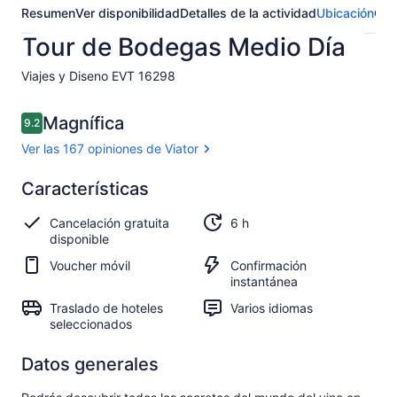
Resumen
Ver disponibilidad
Detalles de la actividad
Ubicación
Opi
Tour de Bodegas Medio Día
Viajes y Diseno EVT 16298​
Opiniones
Magnífica
9.2
9.2 de 10,
Ver las 167 opiniones de Viator
Magnífica
Características
9.2
9.2 de 10
Ver las
Cancelación gratuita
6 h
167
disponible
opiniones
de Viator
Voucher móvil
Confirmación
instantánea
Traslado de hoteles
Varios idiomas
seleccionados
Datos generales