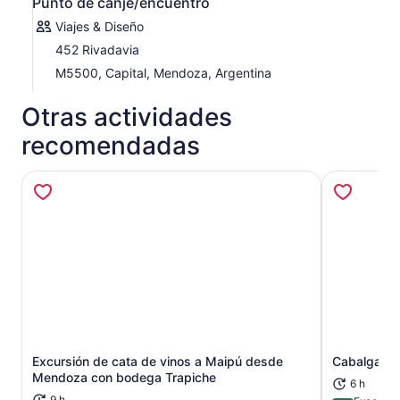
Punto de canje/encuentro
Viajes & Diseño
452 Rivadavia
M5500, Capital, Mendoza, Argentina
Otras actividades
recomendadas
Excursión de cata de vinos a Maipú desde
Cabalgata C
Se abrirá en una nueva pestaña
Mendoza con bodega Trapiche
6 h
9 h