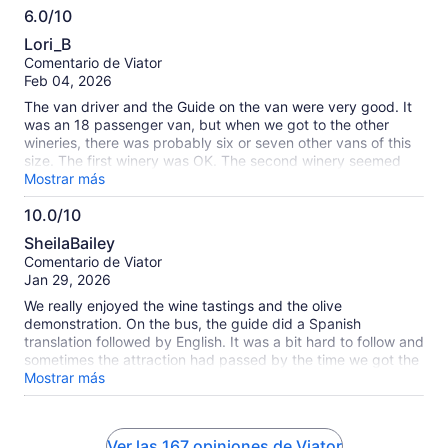
6.0/10
6.0
Lori_B
de
Comentario de Viator
10
Feb 04, 2026
The van driver and the Guide on the van were very good. It
was an 18 passenger van, but when we got to the other
wineries, there was probably six or seven other vans of this
size. The first winery was OK. The second winery seemed
very disorganized, and we spent a lot of time waiting for a
Mostrar más
guide, or having another group put with us in the middle of a
10.0/10
tasting. The olive oil oil tour and tasting was very good. The
10.0
last winery was OK as well.
SheilaBailey
de
Comentario de Viator
10
Jan 29, 2026
We really enjoyed the wine tastings and the olive
demonstration. On the bus, the guide did a Spanish
translation followed by English. It was a bit hard to follow and
sometimes the attraction had passed by the time we got the
explanation. Overall it was a fun day and we thoroughly
Mostrar más
enjoyed the other participants with was approximately
50/50 Spanish versus English speaking.
Ver las 167 opiniones de Viator