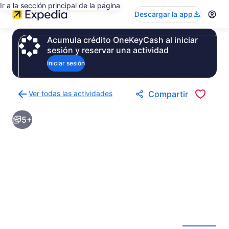
Ir a la sección principal de la página
Descargar la app
Acumula crédito OneKeyCash al iniciar
sesión y reservar una actividad
Iniciar sesión
Ver todas las actividades
Compartir
Regresar
a
5+
la
página
de
resultados
de
actividades