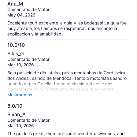
10.0
información
Ana_M
de
sobre
Comentario de Viator
10
nuestras
May 04, 2026
opiniones
Excelente tour! excelente la guia y las bodegas! La guia fue
verificadas
muy amable, los tiempos se respetaron, nos encanto la
explicacion y la amabilidad
10.0/10
10.0
Silas_G
de
Comentario de Viator
10
Mar 10, 2026
Belo passeio de dia inteiro, pelas montanhas da Cordilheira
dos Andes , saindo de Mendoza. Tanto o motorista Leandro
quando a guia Ornella, foram muito simpáticos e nos
ajudaram muito com problema de saúde que tivemos
durante a viagem .
Mostrar más
8.0/10
8.0
Sivan_A
de
Comentario de Viator
10
Mar 10, 2026
The guide is great, there are some wonderful wineries, and