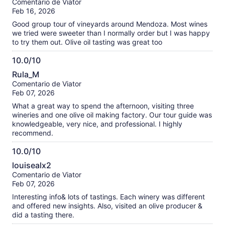
Comentario de Viator
10
Feb 16, 2026
Good group tour of vineyards around Mendoza. Most wines
we tried were sweeter than I normally order but I was happy
to try them out. Olive oil tasting was great too
10.0/10
10.0
Rula_M
de
Comentario de Viator
10
Feb 07, 2026
What a great way to spend the afternoon, visiting three
wineries and one olive oil making factory. Our tour guide was
knowledgeable, very nice, and professional. I highly
recommend.
10.0/10
10.0
louisealx2
de
Comentario de Viator
10
Feb 07, 2026
Interesting info& lots of tastings. Each winery was different
and offered new insights. Also, visited an olive producer &
did a tasting there.