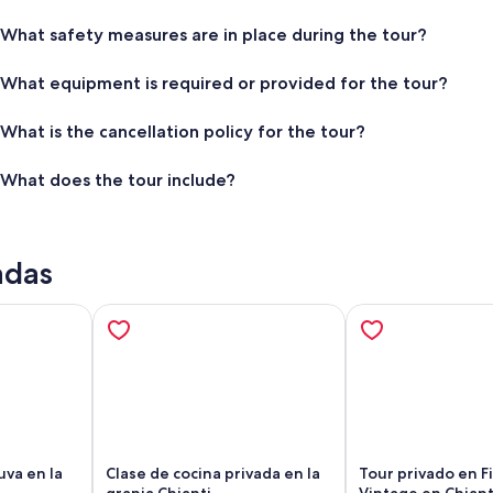
What safety measures are in place during the tour?
What equipment is required or provided for the tour?
What is the cancellation policy for the tour?
What does the tour include?
adas
uva en la
Clase de cocina privada en la
Tour privado en F
granja Chianti
Vintage en Chian