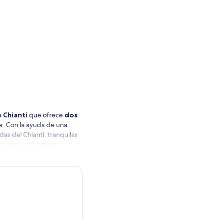
a
Chianti
que ofrece
dos
a.
Con la ayuda de una
das del Chianti, tranquilas
 lo largo del camino.
inos y un ligero almuerzo
omida y vino. Ya sea que
óricas de Siena, esta
da e inmersiva de explorar