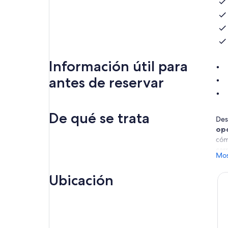
Información útil para
antes de reservar
De qué se trata
Des
opc
cóm
carr
Mos
Amb
tos
Ubicación
eli
exp
el 