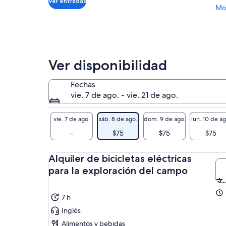
Ver entradas
por
Mos
adulto
Ver disponibilidad
Fechas
vie. 7 de ago. - vie. 21 de ago.
vie. 7 de ago.
sáb. 8 de ago.
dom. 9 de ago.
lun. 10 de ag
-
$75
$75
$75
Alquiler de bicicletas eléctricas
para la exploración del campo
7 h
Inglés
Alimentos y bebidas