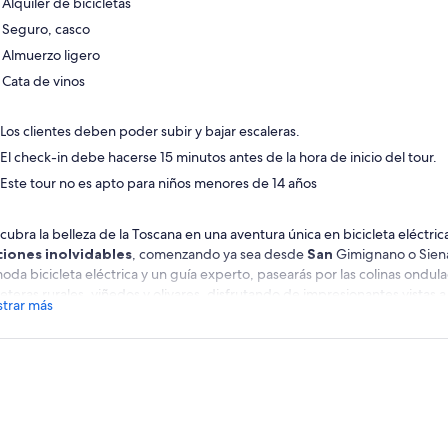
Alquiler de bicicletas
Seguro, casco
Almuerzo ligero
Cata de vinos
Los clientes deben poder subir y bajar escaleras.
El check-in debe hacerse 15 minutos antes de la hora de inicio del tour.
Este tour no es apto para niños menores de 14 años
cubra la belleza de la Toscana en una aventura única en bicicleta eléctric
iones inolvidables
, comenzando ya sea desde
San
Gimignano o Sien
oda bicicleta eléctrica y un guía experto, pasearás por las colinas ondula
eteras rurales, viñedos y olivares, disfrutando de impresionantes vistas a
trar más
as opciones incluyen una visita a una bodega local con degustación de v
cano, combinando aventura al aire libre con auténticas experiencias de c
ja comenzar entre las torres medievales de San Gimignano o las calles hist
eriencia combina cultura, naturaleza y gastronomía en una manera relaja
corazón de Chianti.