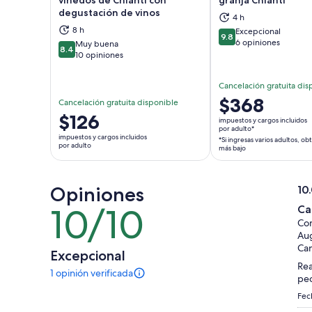
degustación de vinos
4 h
Se abrirá en una nueva pestaña
Se a
8 h
Excepcional
9.8
9.8 de 10
6 opiniones
Muy buena
8.4
8.4 de 10
10 opiniones
Cancelación gratuita dis
El
$368
Cancelación gratuita disponible
precio
El
$126
impuestos y cargos incluidos
es
por adulto*
precio
impuestos y cargos incluidos
*Si ingresas varios adultos, ob
de
es
por adulto
más bajo
$368.
de
por
$126.
adulto*
Opiniones
por
10
*Si
10.
adulto
10/10
Ca
10
ingresas
de
Com
de
varios
10
Aug
10
adultos,
Ca
Excepcional
obtienes
Rea
1 opinión verificada
un
Hay
peo
precio
1
Fech
opinión
más