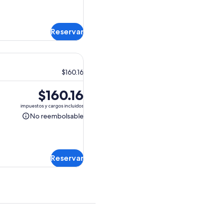
reembolsable
$74.89.
Reservar
$160.16
El
$160.16
precio
impuestos y cargos incluidos
es
No reembolsable
No
de
reembolsable
$160.16.
Reservar