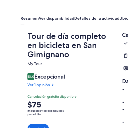
Resumen
Ver disponibilidad
Detalles de la actividad
Ubic
Tour de día completo
Ca
en bicicleta en San
Gimignano
My Tour​
Excepcional
10.0
10.0 de 10
Da
Ver 1 opinión
Cancelación gratuita disponible
El
$75
precio
impuestos y cargos incluidos
es
por adulto
de
$75.