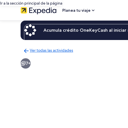
Ir a la sección principal de la página
Planea tu viaje
Acumula crédito OneKeyCash al iniciar 
Ver todas las actividades
Regresar
a
7+
la
página
de
resultados
de
actividades