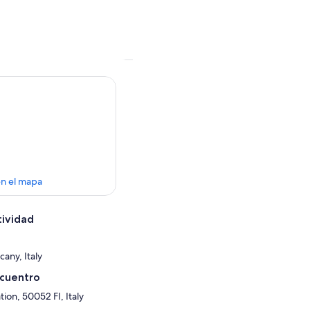
en el mapa
tividad
cany, Italy
ncuentro
tion, 50052 FI, Italy