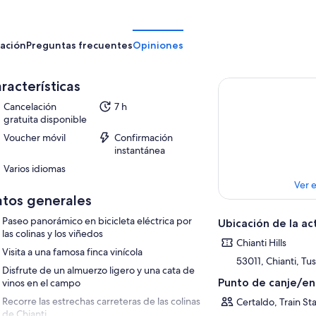
ación
Preguntas frecuentes
Opiniones
racterísticas
Cancelación
7 h
gratuita disponible
Voucher móvil
Confirmación
instantánea
Varios idiomas
Ver 
tos generales
Paseo panorámico en bicicleta eléctrica por
Ubicación de la ac
las colinas y los viñedos
Chianti Hills
Visita a una famosa finca vinícola
53011, Chianti, Tus
Disfrute de un almuerzo ligero y una cata de
Punto de canje/e
vinos en el campo
Recorre las estrechas carreteras de las colinas
Certaldo, Train Sta
de Chianti