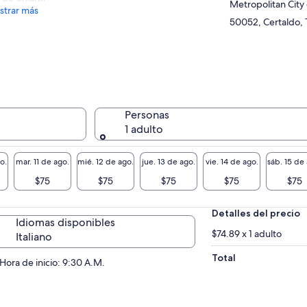
Metropolitan City
trar más
50052, Certaldo, T
Personas
1 adulto
o.
mar. 11 de ago.
mié. 12 de ago.
jue. 13 de ago.
vie. 14 de ago.
sáb. 15 de
$75
$75
$75
$75
$75
Detalles del precio
Idiomas disponibles
$74.89 x 1 adulto
Italiano
Total
Hora de inicio: 9:30 A.M.