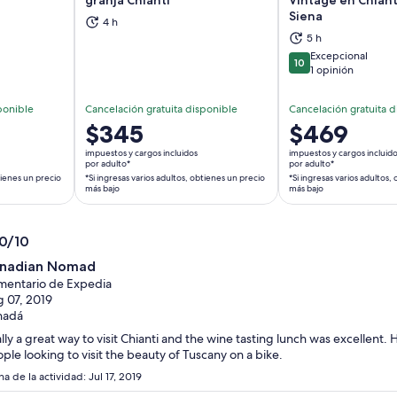
Siena
4 h
brirá en una nueva pestaña
Se abrirá en una nueva pestaña
Se
5 h
Excepcional
10
10 de 10
1 opinión
ponible
Cancelación gratuita disponible
Cancelación gratuita d
El
$345
El
$469
precio
precio
impuestos y cargos incluidos
impuestos y cargos incluid
es
es
por adulto*
por adulto*
tienes un precio
*Si ingresas varios adultos, obtienes un precio
*Si ingresas varios adultos,
de
de
más bajo
más bajo
$345.
$469.
por
por
adulto*
adulto*
.0/10
*Si
*Si
0
nadian Nomad
ingresas
ingresas
entario de Expedia
varios
varios
 07, 2019
adultos,
adultos,
nadá
obtienes
obtienes
lly a great way to visit Chianti and the wine tasting lunch was excellen
un
un
ple looking to visit the beauty of Tuscany on a bike.
precio
precio
a de la actividad: Jul 17, 2019
más
más