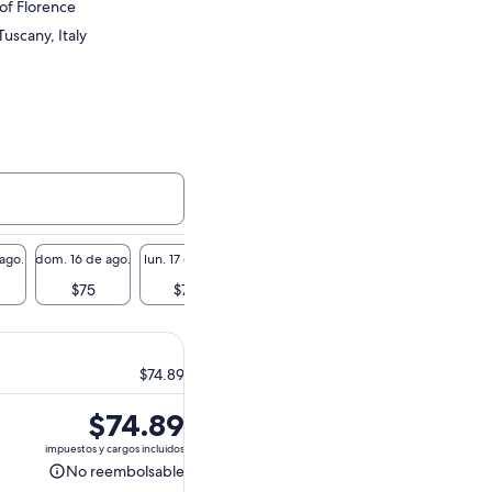
 of Florence
uscany, Italy
 ago.
dom. 16 de ago.
lun. 17 de ago.
mar. 18 de ago.
mié. 19 de ago.
jue. 20 
$75
$75
$75
$75
$
$74.89
El
$74.89
precio
impuestos y cargos incluidos
es
No reembolsable
No
de