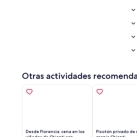
Otras actividades recomend
Desde Florencia: cena en los
Pisotón privado de 
viñedos de Chianti con
granja Chianti