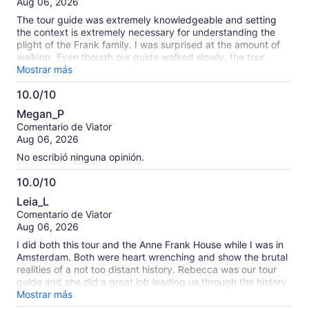
Aug 06, 2026
The tour guide was extremely knowledgeable and setting
the context is extremely necessary for understanding the
plight of the Frank family. I was surprised at the amount of
walking. Even though our guide walked slowly, the tour
covers a lot of turf. This is not for the weak.
Mostrar más
10.0/10
10.0
Megan_P
de
Comentario de Viator
10
Aug 06, 2026
No escribió ninguna opinión.
10.0/10
10.0
Leia_L
de
Comentario de Viator
10
Aug 06, 2026
I did both this tour and the Anne Frank House while I was in
Amsterdam. Both were heart wrenching and show the brutal
realities of a not too distant history. Rebecca was our tour
guide and she did a great job leading us through the history
while also being happy to answer questions and share fun
Mostrar más
facts about the city as we walked from place to place. Would