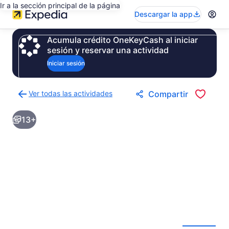
Ir a la sección principal de la página
Descargar la app
Acumula crédito OneKeyCash al iniciar
sesión y reservar una actividad
Iniciar sesión
Ver todas las actividades
Compartir
Regresar
a
13+
la
página
de
resultados
de
actividades