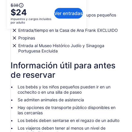
Qué incluye o no
El
$38
$24
precio
Ver entradas
Visita guiada a pie de 2 horas en grupos pequeños
anterior
impuestos y cargos incluidos
era
Guía local del idioma elegido
por adulto
$38
Entrada/tiempo en la Casa de Ana Frank EXCLUIDO
y
Propinas
el
Entrada al Museo Histórico Judío y Sinagoga
actual
Portuguesa Excluida
es
$24
Información útil para antes
por
adulto
de reservar
Los bebés y los niños pequeños pueden ir en un
cochecito o en una silla de paseo
Se admiten animales de asistencia
Hay opciones de transporte público disponibles en
las cercanías
Los bebés deben sentarse en el regazo de un adulto
Los viajeros deben tener al menos un nivel de