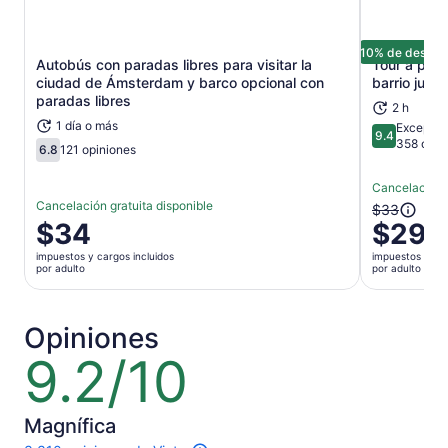
10% de descue
Autobús con paradas libres para visitar la
Tour a pie
Se abrirá en una nueva pestaña
ciudad de Ámsterdam y barco opcional con
barrio jud
paradas libres
2 h
1 día o más
Excepcio
9.4
9.4 de 10
358 opin
6.8
121 opiniones
6.8 de 10
Cancelación g
Cancelación gratuita disponible
El
$33
El
$34
$29
precio
precio
anterior
impuestos y cargos incluidos
impuestos y car
es
era
por adulto
por adulto
de
$33
$34.
y
por
el
Opiniones
adulto
actual
9.2/10
9.2
es
de
$29
10
por
Magnífica
adulto