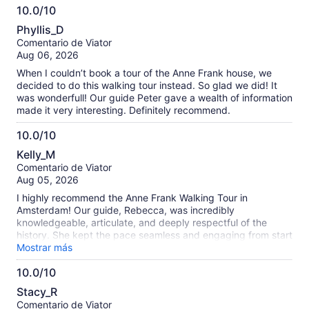
10.0/10
definitely recommend this tour to anyone who wants a little
10.0
broader look of the events surrounding Anne Frank’s story.
Phyllis_D
de
Comentario de Viator
10
Aug 06, 2026
When I couldn’t book a tour of the Anne Frank house, we
decided to do this walking tour instead. So glad we did! It
was wonderfull! Our guide Peter gave a wealth of information
made it very interesting. Definitely recommend.
10.0/10
10.0
Kelly_M
de
Comentario de Viator
10
Aug 05, 2026
I highly recommend the Anne Frank Walking Tour in
Amsterdam! Our guide, Rebecca, was incredibly
knowledgeable, articulate, and deeply respectful of the
history. She kept the pace seamless and engaging from start
to finish, making the entire experience both meaningful and
Mostrar más
thoroughly enjoyable for our group. A must-do when visiting
10.0/10
Amsterdam!
10.0
Stacy_R
de
Comentario de Viator