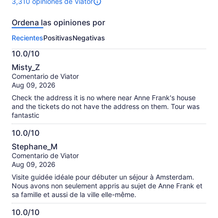
3,310 opiniones de Viator
Hay
3310
Ordena las opiniones por
opiniones
sobre
Recientes
Positivas
Negativas
esta
actividad.
10.0/10
Más
10.0
información
Misty_Z
de
sobre
Comentario de Viator
10
nuestras
Aug 09, 2026
opiniones
Check the address it is no where near Anne Frank's house
verificadas
and the tickets do not have the address on them. Tour was
fantastic
10.0/10
10.0
Stephane_M
de
Comentario de Viator
10
Aug 09, 2026
Visite guidée idéale pour débuter un séjour à Amsterdam.
Nous avons non seulement appris au sujet de Anne Frank et
sa famille et aussi de la ville elle-même.
10.0/10