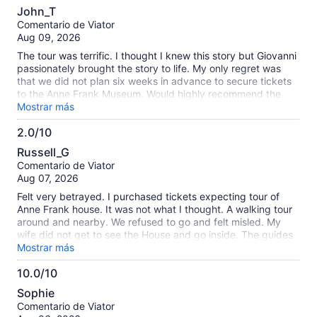
10.0
John_T
de
Comentario de Viator
10
Aug 09, 2026
The tour was terrific. I thought I knew this story but Giovanni
passionately brought the story to life. My only regret was
that we did not plan six weeks in advance to secure tickets
to the Anne Frank Museum. Would highly recommend the
tour and cross your fingers that Giovanni is the guide.
Mostrar más
2.0/10
2.0
Russell_G
de
Comentario de Viator
10
Aug 07, 2026
Felt very betrayed. I purchased tickets expecting tour of
Anne Frank house. It was not what I thought. A walking tour
around and nearby. We refused to go and felt misled. My
wife did not get to see the House and go inside. The guides
apologized. Would like a refund.
Mostrar más
10.0/10
10.0
Sophie
de
Comentario de Viator
10