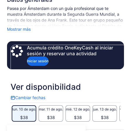
Pasea por Ámsterdam con un guía profesional que te
muestra Ámsterdam durante la Segunda Guerra Mundial, a
través de los ojos de Ana Frank. Este tour en grupo pequeño
de 2 horas va desde el Viejo Barrio Judío hasta el Distrito de
Mostrar más
Jordaan, donde se encuentra la Casa de Ana Frank. Escucha
la historia completa de estos días oscuros.
Acumula crédito OneKeyCash al iniciar
sesión y reservar una actividad
Iniciar sesión
Ver disponibilidad
Cambiar fechas
Cambiar
fechas
lun. 10 de ago.
mar. 11 de ago.
mié. 12 de ago.
jue. 13 de ago.
vie. 14
$38
$38
$38
$38
$