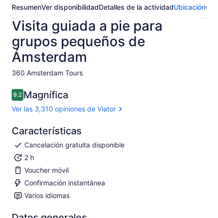
Resumen
Ver disponibilidad
Detalles de la actividad
Ubicación
Opi
Visita guiada a pie para
grupos pequeños de
Ámsterdam
360 Amsterdam Tours​
Magnífica
9.2
9.2 de 10
Ver las 3,310 opiniones de Viator
Características
Cancelación gratuita disponible
2 h
Voucher móvil
Confirmación instantánea
Varios idiomas
Datos generales