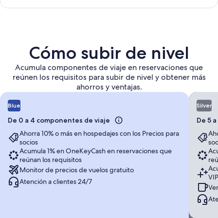
Cómo subir de nivel
Acumula componentes de viaje en reservaciones que
reúnen los requisitos para subir de nivel y obtener más
ahorros y ventajas.
Blue
Silver
De 0 a 4 componentes de viaje
De 5 a
Ahorra 10% o más en hospedajes con los Precios para
Aho
socios
soc
Acumula 1% en OneKeyCash en reservaciones que
Ac
reúnan los requisitos
reú
Ac
Monitor de precios de vuelos gratuito
VI
Atención a clientes 24/7
Ven
Ate