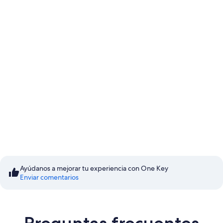
Comienza a ahorrar con los
Precios para socios
Ayúdanos a mejorar tu experiencia con One Key
Enviar comentarios
Iniciar sesión y ahorrar