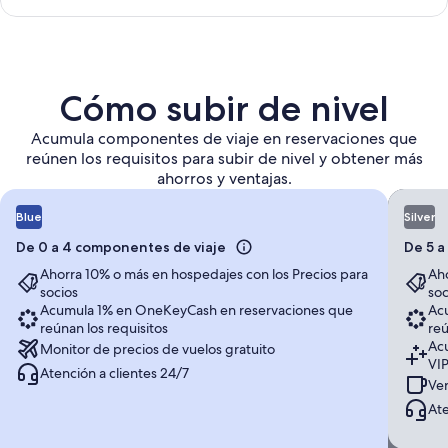
Cómo subir de nivel
Acumula componentes de viaje en reservaciones que
reúnen los requisitos para subir de nivel y obtener más
ahorros y ventajas.
Blue
Silver
De 0 a 4 componentes de viaje
De 5 a
Ahorra 10% o más en hospedajes con los Precios para
Aho
socios
soc
Acumula 1% en OneKeyCash en reservaciones que
Ac
reúnan los requisitos
reú
Ac
Monitor de precios de vuelos gratuito
VI
Atención a clientes 24/7
Ven
Ate