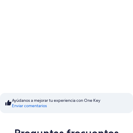
Comienza a ahorrar con los
Precios para socios
Ayúdanos a mejorar tu experiencia con One Key
Enviar comentarios
Iniciar sesión y ahorrar