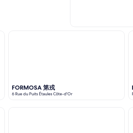
FORMOSA 第戎
Ro
FORMOSA 第戎
6 Rue du Puits Étaules Côte-d'Or
Zahra D'or
Gi