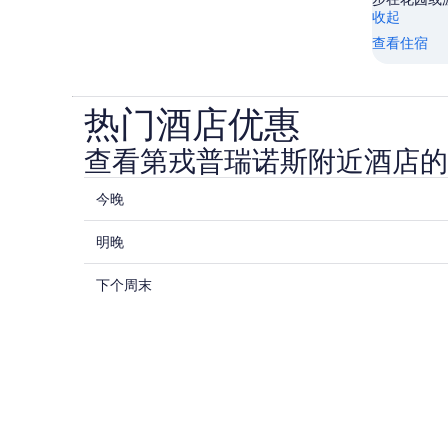
收起
查看住宿
热门酒店优惠
查看第戎普瑞诺斯附近酒店的
查
今晚
看
查
第
明晚
看
戎
查
第
下个周末
普
看
戎
瑞
第
普
诺
戎
瑞
斯
普
诺
附
瑞
斯
近
诺
附
今
斯
近
晚