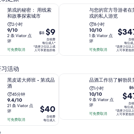
小
时
位
分，
在新标签页中打开
： 用线索和故事探索城市
与您的官方导游者在第戎的私人游
时
成
第戎的秘密： 用线索
与您的官方导游者在
191
30
和故事探索城市
戎的私人游览
人
条
分
点
活
活
2小时
8小时
钟
9.0
之
$9
10.0
价
$34
9/10
评
10/10
动
动
$11
分，
2 条 Viator 点
分，
1 条 Viator 点
前
格
时
时
含税费
含
评
评
满
满
的
为
长
每位成人*
长
每位成
*选择 2 位以上成
*选择 2 位以
分
分
价
$347
可免费取消
可免费取消
为
为
人可享更低价格
人可享更低
10
10
每
格
2
8
分，
分，
位
是
小
小
研习活动
2
1
成
$11，
时
时
条
条
人
现
在新标签页中打开
在新标签页
班 - 第戎品酒
品酒工作坊了解勃艮第
黑皮诺大师班 - 第戎品
品酒工作坊了解勃艮
点
点
*
在
酒
之
评
评
$5
活
1小时
的
10.0
$4
10/10
前
活
45分钟
动
价
9.4
9.4/10
分，
9 条 Viator 点
的
动
时
格
含
评
分，
21 条 Viator 点
满
价
$40
价
时
长
每位成
是
评
*选择 2 位以
满
分
格
格
长
可免费取消
为
$9
人可享更低
含税费
分
10
为
可免费取消
是
为
每位成人
1
每
10
分，
$40
$
45
小
位
分，
险
9
每
分
现