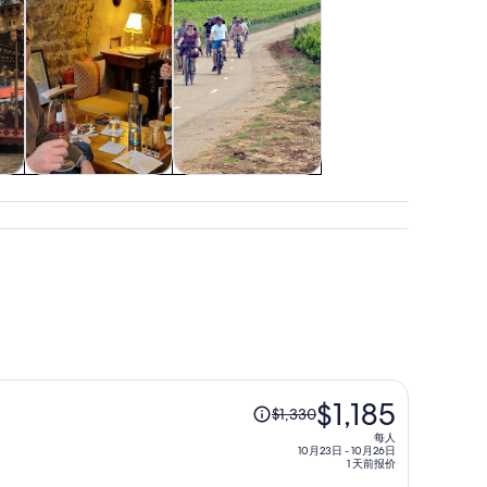
课程和研习活动
户外探险
原
$1,185
$1,330
价
每人
为
10月23日 - 10月26日
1 天前报价
每