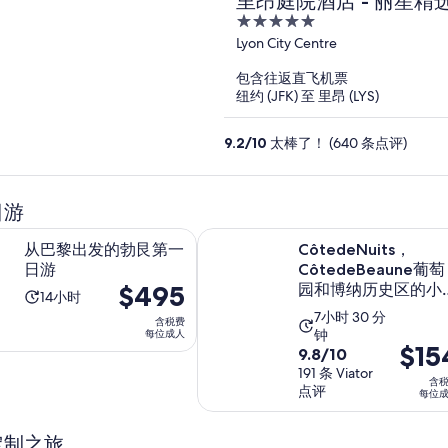
里昂庭院酒店 - 丽笙精
5
out
Lyon City Centre
of
包含往返直飞机票
5
纽约 (JFK) 至 里昂 (LYS)
9.2
/
10
太棒了！ (640 条点评)
日游
在新标签页中打开
发的勃艮第一日游
CôtedeNuits，CôtedeBea
从巴黎出发的勃艮第一
CôtedeNuits，
日游
CôtedeBeaune葡萄
价
$495
园和博纳历史区的小
活
14小时
体全日游
格
活
7小时 30 分
动
含税费
为
钟
每位成人
动
时
价
$15
9.8
9.8/10
$495
时
长
格
分，
191 条 Viator
每
长
为
含
点评
为
满
每位
位
为
14
$154
分
成
7
小
每
10
定制之旅
人