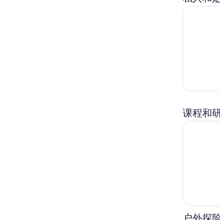
第戎的秘密
课程和
黑皮诺大师
户外探