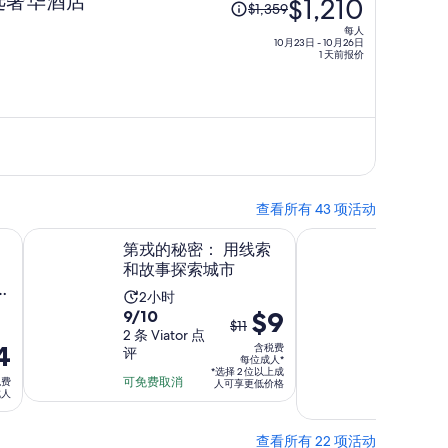
选奢华酒店
$1,210
$1,359
价
每人
为
10月23日 - 10月26日
1 天前报价
每
人
$1,359，
现
价
为
每
查看所有 43 项活动
人
在新标签页中打开
在新标签页中打开
une葡萄园和博纳历史区的小团体全日游
第戎的秘密： 用线索和故事探索城市
现场参观和勃艮第起
$1,210
第戎的秘密： 用线索
现场参
和故事探索城市
酒美食
团
活
活
2小时
1小时
9.0
之
$9
9.0
9/10
9/10
动
动
$11
分，
2 条 Viator 点
分，
31 条
前
时
时
4
含税费
评
GetYou
满
满
的
长
每位成人*
长
点评
*选择 2 位以上成
分
分
价
可免费取消
税费
为
为
人可享更低价格
成人
10
10
可免费取
格
2
1
分，
分，
是
小
小
查看所有 22 项活动
2
31
$11，