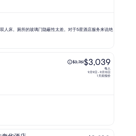
人
$1,330，
现
价
双人床。厕所的玻璃门隐蔽性太差。对于5星酒店服务来说绝
为
每
人
$1,185
原
$3,039
$3,761
价
每人
为
9月9日 - 9月13日
1 天前报价
每
人
$3,761，
现
价
为
每
人
$3,039
原