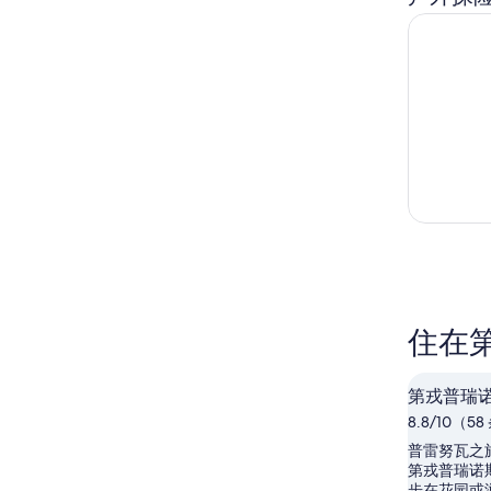
第戎：半
住在
第戎普瑞
8.8/10（5
普雷努瓦之
第戎普瑞诺
步在花园或