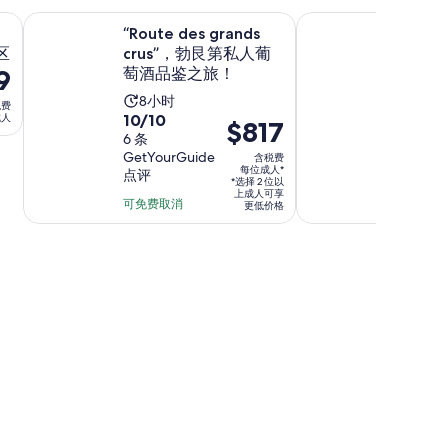
位
分，
9
在新标签页中打开
时
钟
在
萄酒产区
“Route des grands crus”，勃艮第私人葡萄酒品鉴之旅！
从第戎或博纳：电动
成
6
“Route des grands
从第戎
条
30
人
区
条
crus”，勃艮第私人葡
行车勃
点
分
9
萄酒品鉴之旅！
尝和午
点
评
钟
评
活
活
8小时
7小时
税费
10.0
10/10
钟
成人
动
动
价
$817
7
9.2
9.2/10
分，
6 条
时
时
格
GetYourGuide
分，
5 条 Via
含税费
满
长
长
为
每位成人*
点评
评
满
分
*选择 2 位以
为
为
$817
上成人可享
分
10
可免费取消
可免费取
更低价格
8
7
每
10
分，
小
小
位
分，
6
时
时
成
5
条
30
人
条
点
分
*
点
评
钟
评