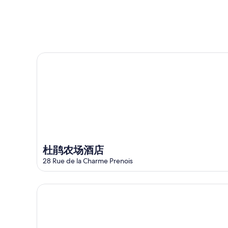
附
明
的
近
晚
住
的
的
宿
下
住
价
周
宿
格，
杜鹃农场酒店
末
价
入
住
格，
住
宿
入
日
价
住
期
格，
日
为
入
期
8
住
月
为
日
8
8
杜鹃农场酒店
日
月
期
28 Rue de la Charme Prenois
-
9
为
8
日
8
月
-
月
Experience A Bord D'une Peniche Centenaire
9
8
14
日
月
日
10
-