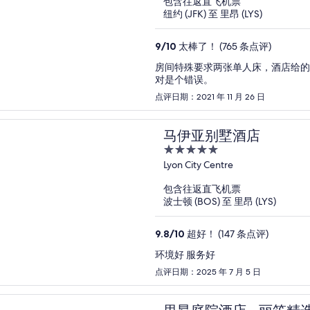
包含往返直飞机票
5
纽约 (JFK) 至 里昂 (LYS)
9
/
10
太棒了！ (765 条点评)
房间特殊要求两张单人床，酒店给的
对是个错误。
点评日期：2021 年 11 月 26 日
马伊亚别墅酒店
5
out
Lyon City Centre
of
包含往返直飞机票
5
波士顿 (BOS) 至 里昂 (LYS)
9.8
/
10
超好！ (147 条点评)
环境好 服务好
点评日期：2025 年 7 月 5 日