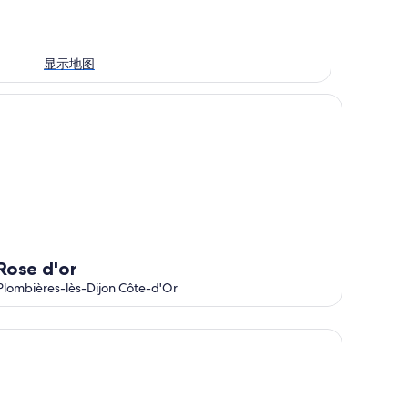
显示地图
se d'or
Rose d'or
Plombières-lès-Dijon Côte-d'Or
te la source de neuvon