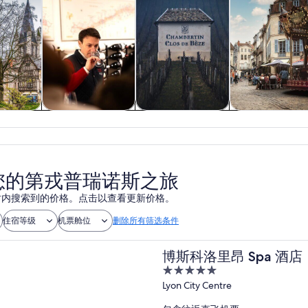
游
餐饮和夜生活
私人和定制之旅
历史和文化
您的第戎普瑞诺斯之旅
 小时内搜索到的价格。点击以查看更新价格。
住宿等级
机票舱位
删除所有筛选条件
博斯科洛里昂 Spa 酒店
5
out
Lyon City Centre
of