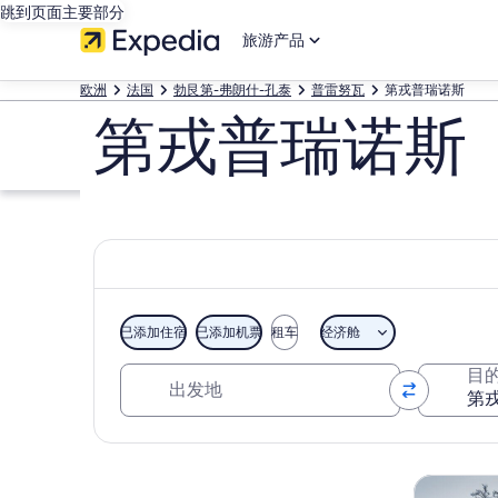
跳到页面主要部分
旅游产品
欧洲
法国
勃艮第-弗朗什-孔泰
普雷努瓦
第戎普瑞诺斯
第戎普瑞诺斯
已添加住宿
已添加机票
租车
经济舱
出发地
目
浏览地图
观光一日