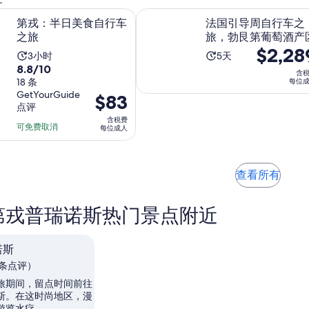
时
成
21
条
位
钟
在新标签页中打开
在
日美食自行车之旅
法国引导周自行车之旅，勃艮第葡
人
第戎：半日美食自行车
法国引导周自行车之
条
点
成
的
*
之旅
旅，勃艮第葡萄酒产
点
评
人
价
价
$2,28
评
活
活
3小时
5天
格
格
8.8
8.8/10
动
动
是
含
为
分，
18 条
每位
时
时
$4
GetYourGuide
$2,289
价
$83
满
长
长
每
点评
每
格
分
为
为
位
含税费
位
为
10
可免费取消
每位成人
3
5
成
成
分，
$83
小
天
人
人
每
18
时
*
条
位
在
查看所有
点
成
新
标
评
人
第戎普瑞诺斯热门景点附近
签
页
中
诺斯
打
8 条点评）
开
旅期间，留点时间前往
斯。在这时尚地区，漫
游览水疗。