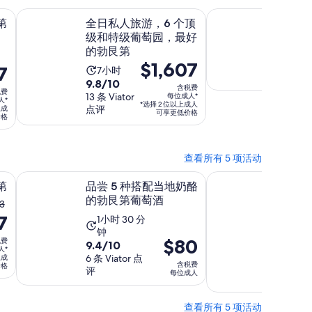
时
时
条
条
在新标签页中打开
在新
在新
览
全日私人旅游，6 个顶级和特级葡萄园，最好的勃艮第
现
勃艮第独家周末
30
第
全日私人旅游，6 个顶
勃艮第
点
点
在
分
级和特级葡萄园，最好
活
评
评
2天
的
钟
的勃艮第
动
价
价
$1,607
7
活
7小时
时
格
格
9.8
9.8/10
动
长
含税费
是
税费
为
分，
13 条 Viator
每位成人*
时
人*
为
*选择 2 位以上成人
$9
点评
上成
$1,607
满
可享更低价格
长
价格
2
每
每
分
为
天
位
位
10
7
成
成
分，
查看所有 5 项活动
小
人
人
13
中打开
时
在新标签页中打开
品尝 5 种搭配当地奶酪的勃艮第葡萄酒
霞多丽大师班 - 第戎
*
第
品尝 5 种搭配当地奶酪
*
霞多丽
条
的勃艮第葡萄酒
酒
点
3
7
评
活
活
1小时 30 分
45分
9.0
钟
9/10
动
动
价
$80
税费
9.4
9.4/10
分，
9 条 Via
时
时
人*
格
分，
6 条 Viator 点
评
上成
满
长
长
含税费
价格
评
为
满
每位成人
分
可免费取
为
为
$80
分
10
53，
1
45
每
10
分，
查看所有 5 项活动
小
分