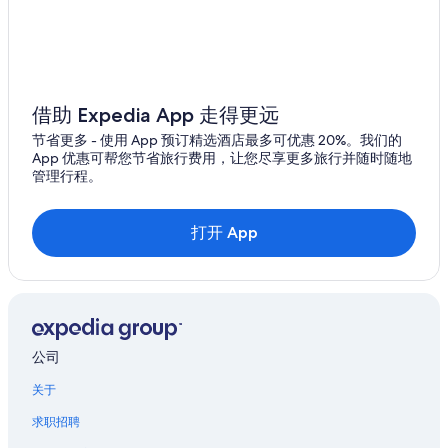
位于宜兰县的设有 SPA 水疗的度假村酒店
位于宜兰县的酒庄酒店
宜兰县的酒店
宜兰县的青年旅舍
借助 Expedia App 走得更远
宜兰县的度假屋
节省更多 - 使用 App 预订精选酒店最多可优惠 20%。我们的
宜兰县的汽车旅馆
App 优惠可帮您节省旅行费用，让您尽享更多旅行并随时随地
管理行程。
宜兰县的农场
宜兰县的度假村
打开 App
宜兰县的花园酒店
宜兰县的别墅
宜兰市的酒店
宜兰市的度假村
公司
三星的酒店
关于
苏澳冷泉附近的酒店
求职招聘
太平山国家森林游乐区附近的酒店