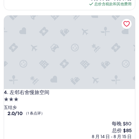
绝
格
就
总价含税款和其他费用
佳，
$382
有
（9
超
左邻右舍慢旅空间
条
商
点
及
评）
自
助
洗
衣
店
，
整
體
算
是
相
左邻右舍慢旅空间
4. 左邻右舍慢旅空间
當
方
3.0
便
星
五结乡
。
住
2.0
2.0/10
（1 条点评）
唯
分，
宿
一
每晚 $80
总
美
分
新
总价 $85
中
10，
价
8 月 14 日 - 8 月 15 日
不