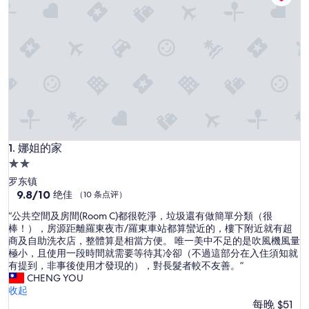
娜姐的家
1. 娜姐的家
2.0
星
罗东镇
住
9.8
9.8/10
绝佳
（10 条点评）
分，
宿
“
“公共空間及房間(Room C)都很乾淨，垃圾還有做簡單分類（很
总
公
棒！），房源距離羅東夜市/羅東車站都算蠻近的，樓下附近就有超
分
共
商及自助洗衣店，整體算是相當方便。 唯一美中不足的是吹風機風量
10，
空
極小，且使用一段時間就需要等待其冷卻（不過這部分在入住須知就
绝
間
有提到，非事後使用才發現的），對長髮者較不友善。”
佳，
及
CHENG YOU
（10
房
收起
条
間
每晚 $51
点