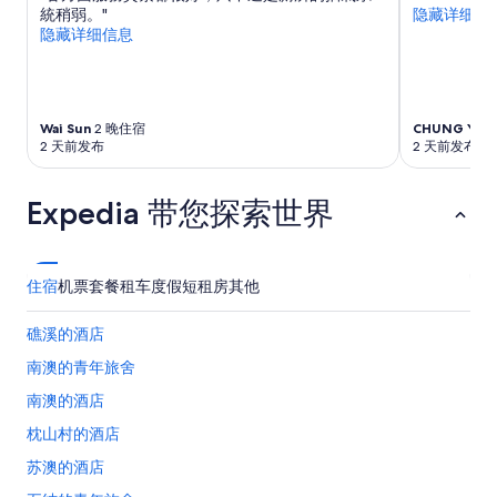
其
統稍弱。"
隐藏详细信
的
他
隐藏详细信息
）
条
，
款。
對
長
髮
Wai Sun
2 晚住宿
CHUNG YUN
者
2 天前发布
2 天前发布
較
不
友
Expedia 带您探索世界
善
。
”
住宿
机票
套餐
租车
度假短租房
其他
礁溪的酒店
南澳的青年旅舍
南澳的酒店
枕山村的酒店
苏澳的酒店