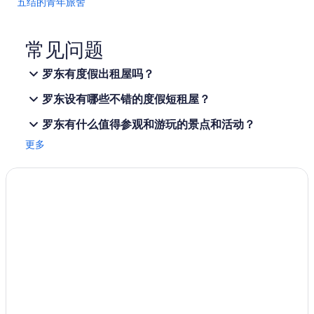
五结的青年旅舍
五结的酒店
茅埔的酒店
常见问题
宜兰县的民宿
罗东有度假出租屋吗？
宜兰县的胶囊酒店
罗东设有哪些不错的度假短租屋？
宜兰县的休旅车露营区
罗东有什么值得参观和游玩的景点和活动？
宜兰县的公寓式酒店
更多
宜兰县的乡间别墅
位于宜兰县的沙滩酒店
位于宜兰县的经济型酒店
位于宜兰县的家庭式酒店
位于宜兰县的高尔夫酒店
位于宜兰县的历史风格酒店
位于宜兰县的豪华酒店
位于宜兰县的浪漫酒店