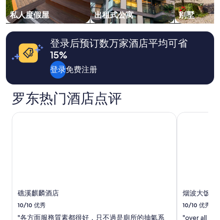
每
卻
晚
私人度假屋
出租式公寓
别墅
（
最
不
低
過
价
登录后预订数万家酒店平均可省
這
格。
部
15%
价
分
格
登录
免费注册
在
和
入
供
住
应
罗东热门酒店点评
須
情
知
况
就
礁溪麒麟酒店
烟波大饭店
可
有
能
提
会
到
有
，
所
非
变
事
动。
後
可
使
能
礁溪麒麟酒店
烟波大饭店
用
需
才
10/10
优秀
10/10
优秀
遵
發
守
"各方面服務質素都很好，只不過是廁所的抽氣系
"over all is 
現