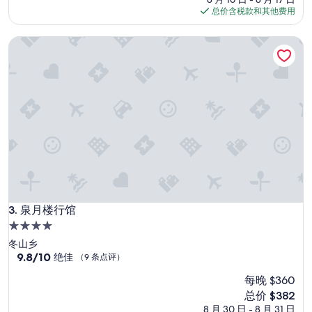
）
格
总价含税款和其他费用
，
$371
房
泉月楼行馆
源
距
離
羅
東
夜
市
/
羅
東
車
站
都
算
泉月楼行馆
3. 泉月楼行馆
蠻
4.0
近
星
冬山乡
的
住
9.8
9.8/10
绝佳
，
（9 条点评）
分，
樓
宿
每晚 $360
总
下
分
新
附
总价 $382
10，
价
近
8 月 30 日 - 8 月 31 日