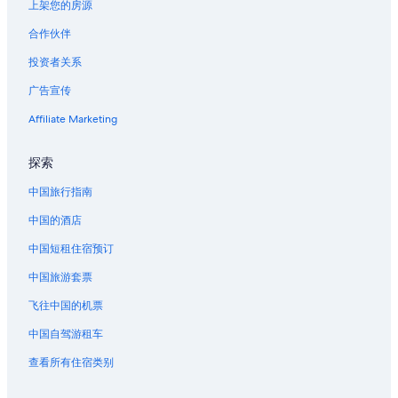
头城的青年旅舍
上架您的房源
头城的酒店
合作伙伴
位于大同的商务酒店
投资者关系
大同的酒店
广告宣传
北关螃蟹博物馆附近的酒店
Affiliate Marketing
冬山的青年旅舍
探索
罗东车站附近的酒店
礁溪温泉附近的酒店
中国旅行指南
中国的酒店
中国短租住宿预订
中国旅游套票
飞往中国的机票
中国自驾游租车
查看所有住宿类别