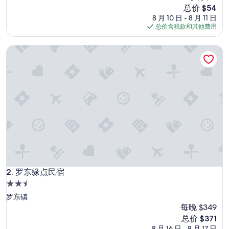
(
评）
新
总价 $54
R
价
8 月 10 日 - 8 月 11 日
o
格
总价含税款和其他费用
o
$54
m
罗东缘点民宿
C
)
都
很
乾
淨
，
垃
圾
還
有
做
簡
單
罗东缘点民宿
2. 罗东缘点民宿
分
2.5
類
星
罗东镇
（
住
很
每晚 $349
棒
宿
新
总价 $371
！
价
8 月 16 日 - 8 月 17 日