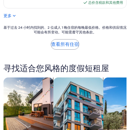
（1
格
总价含税款和其他费用
足
条
$85
的
点
是
更多
评）
吹
風
基
基于过去 24 小时内找到的、2 位成人 1 晚住宿的每晚最低价格。价格和供应情况
機
可能会有所变动。可能需遵守其他条款。
于
風
过
量
去
查看所有住宿
極
24
小
小
，
时
且
内
寻找适合您风格的度假短租屋
使
找
用
到
一
的、
搜索私人度假屋
搜索出租式公寓
搜索别墅
段
2
時
位
間
成
就
人
需
1
要
晚
等
住
待
宿
其
的
冷