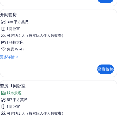
片
多
信
50-英寸智能电视（配备数码频道）
显
7
息
开间套房
示
398 平方英尺
开
1 间卧室
间
可容纳 2 人（按实际入住人数收费）
套
1 张特大床
房
免费 Wi-Fi
的
开
更多详情
所
间
有
套
查看价格
房
照
更
片
多
客房内保险箱、隔音、熨斗/熨衣板、
显
8
信
套房, 1 间卧室
示
息
城市景观
套
517 平方英尺
房,
1 间卧室
1
可容纳 2 人（按实际入住人数收费）
间