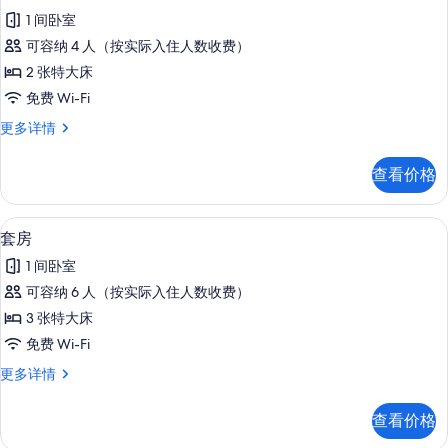
示
1 间卧室
套
可容纳 4 人（按实际入住人数收费）
房
2 张特大床
的
免费 Wi-Fi
所
套
更多详情
有
房
照
更
查看价格
多
片
信
息
套房 | 浴室 | 淋浴设施、名牌洗护用
显
9
套房
示
1 间卧室
套
可容纳 6 人（按实际入住人数收费）
房
3 张特大床
的
免费 Wi-Fi
所
套
更多详情
有
房
照
更
查看价格
多
片
信