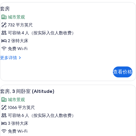
有
室
套房 | 客房内保险箱、隔音、熨斗/熨
显
照
10
(Altitude)
套房
示
更
片
城市景观
多
套
信
732 平方英尺
房
息
可容纳 4 人（按实际入住人数收费）
的
2 张特大床
所
免费 Wi-Fi
有
套
更多详情
照
房
片
更
查看价格
多
信
息
套房, 3 间卧室 (Altitude) | 客
显
9
套房, 3 间卧室 (Altitude)
示
城市景观
套
1066 平方英尺
房,
可容纳 6 人（按实际入住人数收费）
3
3 张特大床
间
免费 Wi-Fi
卧