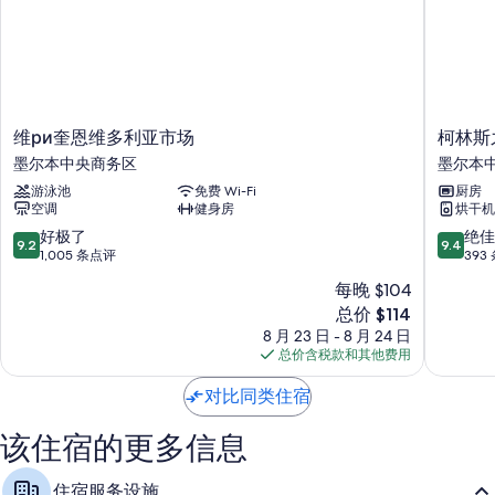
所有 298 间客房均具备空调和独立用餐区等舒适设施/服务，还有免费
WiFi和保险箱等设施/服务。 在住客点评中，该住宿场所干净的客房得到
了称赞。
更多客房便利设施/服务还包括：
名牌洗护用品、淋浴设施和吹风机
维
柯
维ри奎恩维多利亚市场
柯林斯
50-英寸智能电视，带数码频道
ри
林
墨尔本中央商务区
墨尔本
奎
斯
衣柜/壁橱、独立用餐区和厨房
游泳池
免费 Wi-Fi
厨房
恩
之
空调
健身房
烘干机
维
家
多
出
9.2
9.4
好极了
绝佳
9.2
9.4
利
租
分，
分，
1,005 条点评
393
亚
式
总
总
每晚 $104
市
公
分
分
新
场
总价 $114
寓
10，
10，
价
墨
-
好
绝
8 月 23 日 - 8 月 24 日
格
尔
克
极
佳，
总价含税款和其他费用
$114
本
莉
了，
393
中
丝
1,005
条
对比同类住宿
央
酒
条
点
商
店
点
评
该住宿的更多信息
务
墨
评
区
尔
住宿服务设施
本