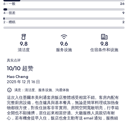
分
超
6
6 - 一般
26
-
分
赞。
还
4
4 - 很差
9
-
854
分
可
一
2
条
2 - 糟糕
2
-
以。
分
般。
好
很
149
-
26
评，
差。
条
糟
条
共
9.8
9.6
9.8
9
好
糕。
好
有
条
清洁度
服务设施
住宿条件和设施
评，
2
评，
1040
好
共
点
条
共
条
真实点评
评，
有
好
有
点
评
10/10 超赞
共
1040
评，
1040
评
有
条
Hao Cheng
共
条
1040
点
2025 年 12 月 16 日
有
点
条
评
1040
满意：清洁度、服务设施、沟通体验
评
点
条
這次入住墨爾本美利通套房飯店整體感受相當不錯。客房內配有
评
点
完整廚房設備，包含爐具與基本餐具，無論是簡單料理或加熱食
物都很方便，對長住旅客非常實用。房間空間寬敞明亮，行李箱
评
全開也不顯擁擠，居住起來相當舒適。大廳服務人員親切有耐
心，若有機會提早入住，飯店也會主動寄送 email 通知，服務細
心貼心。公共設施設有游泳池，可在旅途中放鬆身心。飯店地點