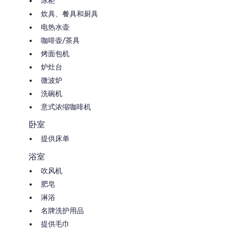
冰柜
炊具、餐具和厨具
电热水壶
咖啡壶/茶具
烤面包机
炉灶台
微波炉
洗碗机
意式浓缩咖啡机
卧室
提供床单
浴室
吹风机
肥皂
淋浴
名牌洗护用品
提供毛巾