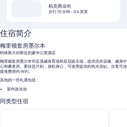
柏克商业街
步行 10 分钟
- 0.6 英里
住宿简介
梅里顿套房墨尔本
柯林斯大街附近的豪华公寓酒店
梅里顿套房墨尔本邻近漫威体育场和皇冠娱乐场，提供洗衣设施、健身中
心和桑拿房。要休息片刻，放松身心，可使用提供的热水浴缸。住客可连
接免费房内 WiFi。
其他的一些礼遇包括：
室内游泳池
无烟场所、电梯和行李储存室
同类型住宿
24 小时前台服务
在住客点评中，游泳池、员工服务和优越地理位置得到了一致好评。
维ри奎恩维多利亚市场
柯林斯之
客房特色