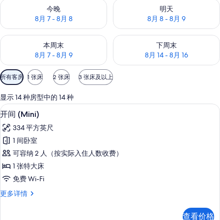
查看今晚的空房情况：8月 7 - 8月 8
查看明天的空房情况：8月 8 - 8
今晚
明天
8月 7 - 8月 8
8月 8 - 8月 9
查看本周末的空房情况：8月 7 - 8月 9
查看下周末的空房情况：8月 14 -
本周末
下周末
8月 7 - 8月 9
8月 14 - 8月 16
可
所有客房
1 张床
2 张床
3 张床及以上
用
的
显示 14 种房型中的 14 种
客
客房内保险箱、隔音、熨斗/熨衣板、
显
5
开间 (Mini)
房
示
筛
334 平方英尺
开
选
1 间卧室
间
条
可容纳 2 人（按实际入住人数收费）
(Mini)
件
1 张特大床
的
免费 Wi-Fi
所
开
更多详情
有
间
照
(Mini)
查看价格
更