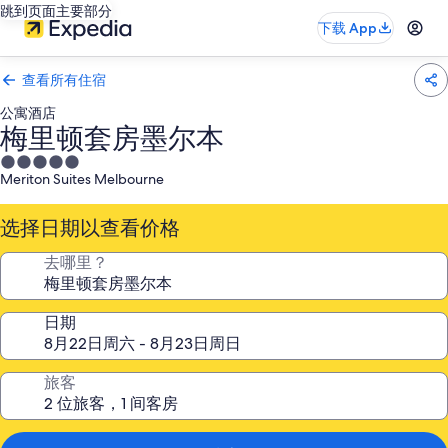
跳到页面主要部分
下载 App
查看所有住宿
公寓酒店
梅里顿套房墨尔本
5.0
Meriton Suites Melbourne
星
住
选择日期以查看价格
宿
去哪里？
日期
旅客