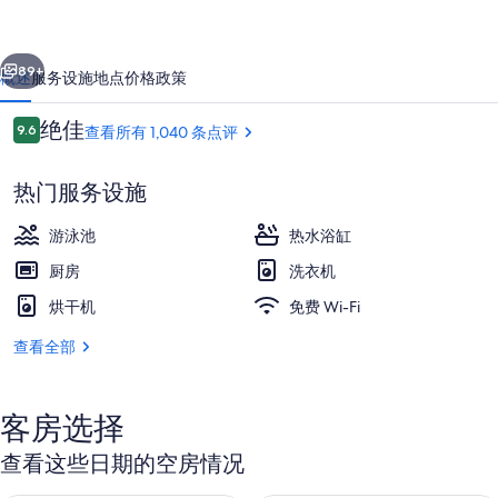
尔
一个
下一个
本
89+
概述
服务设施
地点
价格
政策
的
点
绝佳
9.6
查看所有 1,040 条点评
照
9.6/10
评
片
热门服务设施
库
游泳池
热水浴缸
厨房
洗衣机
烘干机
免费 Wi-Fi
顶层房 | 起居区 | 50-英寸智能电视
查看全部
客房选择
查看这些日期的空房情况