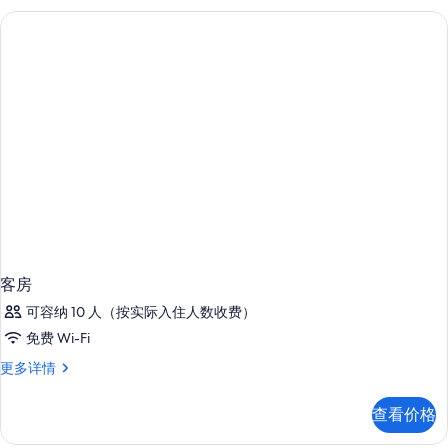
息
客房
可容纳 10 人（按实际入住人数收费）
免费 Wi-Fi
客
更多详情
房
更
查看价格
多
信