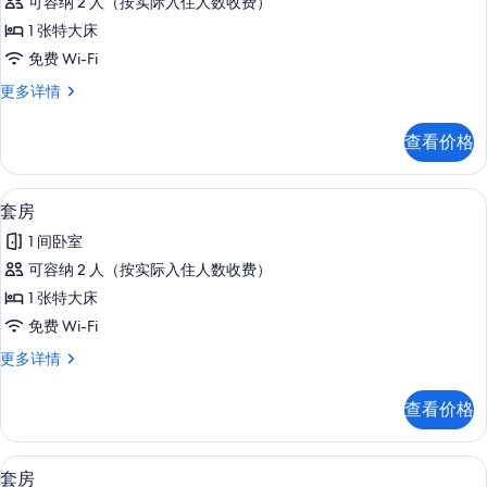
可容纳 2 人（按实际入住人数收费）
间
1 张特大床
套
免费 Wi-Fi
房
开
更多详情
(Mini)
间
的
套
查看价格
房
所
(Mini)
有
更
套房 | 浴室 | 淋浴设施、名牌洗护用
显
7
多
照
套房
示
信
片
1 间卧室
息
套
可容纳 2 人（按实际入住人数收费）
房
1 张特大床
的
免费 Wi-Fi
所
套
更多详情
有
房
照
更
查看价格
多
片
信
息
套房 | 浴室 | 淋浴设施、名牌洗护用
显
8
套房