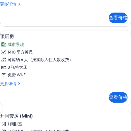
套
更多详情
室
房,
(Altitude)
3
查看价格
间
的
卧
所
室
顶层房 | 起居区 | 50-英寸智能电视
显
有
10
(Altitude)
顶层房
示
更
照
城市景观
多
顶
片
信
1410 平方英尺
层
息
可容纳 6 人（按实际入住人数收费）
房
3 张特大床
的
免费 Wi-Fi
所
顶
更多详情
有
层
照
房
查看价格
更
片
多
信
开间套房 (Mini) | 浴室 | 淋浴设
显
6
息
开间套房 (Mini)
示
1 间卧室
开