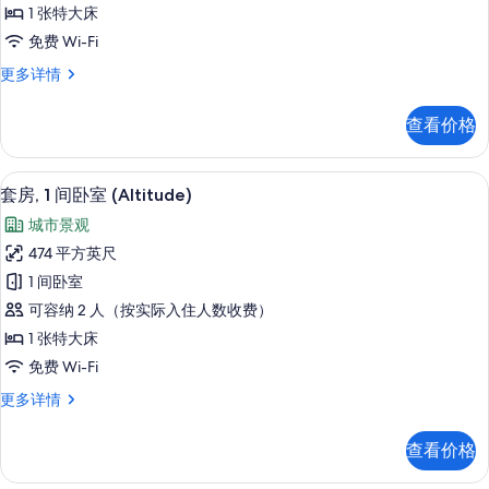
1 张特大床
卧
免费 Wi-Fi
室
套
更多详情
的
房,
所
1
查看价格
间
有
卧
照
室
套房, 1 间卧室 (Altitude) | 客
显
6
更
片
套房, 1 间卧室 (Altitude)
示
多
城市景观
信
套
息
474 平方英尺
房,
1 间卧室
1
可容纳 2 人（按实际入住人数收费）
间
1 张特大床
卧
免费 Wi-Fi
室
套
更多详情
(Altitude)
房,
的
1
查看价格
间
所
卧