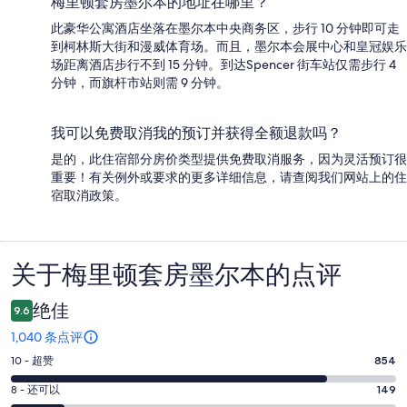
梅里顿套房墨尔本的地址在哪里？
此豪华公寓酒店坐落在墨尔本中央商务区，步行 10 分钟即可走
到柯林斯大街和漫威体育场。而且，墨尔本会展中心和皇冠娱乐
场距离酒店步行不到 15 分钟。到达Spencer 街车站仅需步行 4
分钟，而旗杆市站则需 9 分钟。
我可以免费取消我的预订并获得全额退款吗？
是的，此住宿部分房价类型提供免费取消服务，因为灵活预订很
重要！有关例外或要求的更多详细信息，请查阅我们网站上的住
宿取消政策。
关于梅里顿套房墨尔本的点评
点
评
绝佳
9.6
1,040 条点评
10
10 - 超赞
854
分
8
8 - 还可以
149
-