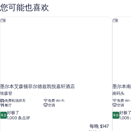
息
您可能也喜欢
墨尔本艾森顿菲尔德兹凯悦嘉轩酒店
墨尔本南
广告
广告
墨尔本艾森顿菲尔德兹凯悦嘉轩酒店
墨尔本南
埃森登
南码头
免费机场班车
免费 Wi-Fi
免费 Wi-
餐厅
空调
空调
9.2
9.0
好极了
好极
9.2
9.0
分，
分，
1,003 条点评
1,00
总
总
每晚 $147
分
分