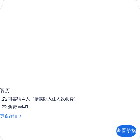
息
客房
可容纳 4 人（按实际入住人数收费）
免费 Wi-Fi
客
更多详情
房
更
查看价格
多
信