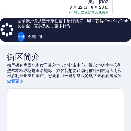
新
总计 $162
10，
10，
价
8 月 22 日 - 8 月 23 日
好
好
格
总价含税款和其他费用
极
极
$162
了，
了，
登录帐户并从数千家住宿中进行预订，即可获得 OneKeyCash
1,003
1,005
奖励金。更多奖励，更多精彩！
条
条
点
点
登录
免费注册
评
评
街区简介
梅里顿套房墨尔本位于墨尔本，地处市中心。墨尔本购物中心和
墨尔本板球场是著名地标，旅客若想要购物可前往柯林斯大街和
维多利亚州皇后集市。想要参加一场活动或游戏？来看看漫威体
育场或罗德·拉沃竞技场都有哪些好玩的。
查看更多
访问我们的墨尔本旅行
指南
查看墨尔本的更多公寓酒店