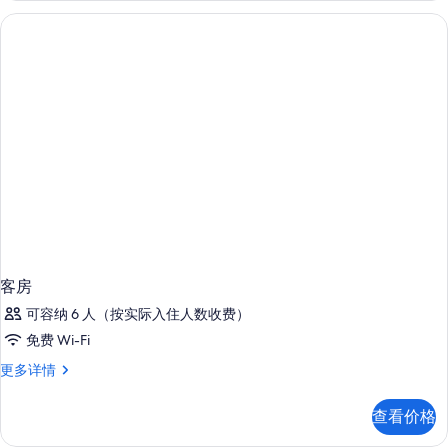
息
客房
可容纳 6 人（按实际入住人数收费）
免费 Wi-Fi
客
更多详情
房
更
查看价格
多
信