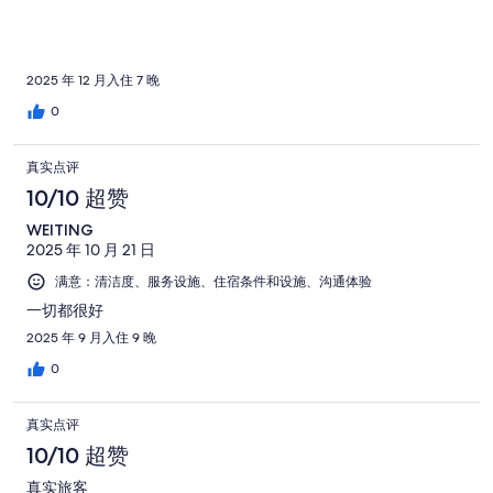
交通便利，周邊有電車與多種大眾運輸選擇，附近也有超市與生
活機能，採買日用品或食材都很方便，是相當值得推薦的住宿選
擇。
2025 年 12 月入住 7 晚
0
真实点评
10/10 超赞
WEITING
2025 年 10 月 21 日
满意：清洁度、服务设施、住宿条件和设施、沟通体验
一切都很好
2025 年 9 月入住 9 晚
0
真实点评
10/10 超赞
真实旅客