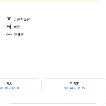
含停车设施
餐厅
健身房
况：8月 10 - 8月 11
查看本周末的空房情况：8月 14 - 8月 1
明天
本周末
8月 10 - 8月 11
8月 14 - 8月 16
perior Mountain View) | 高档床上用品、迷你吧、客房内保险箱、笔记本电脑工
高档床上用品、迷你吧、客房内保险箱