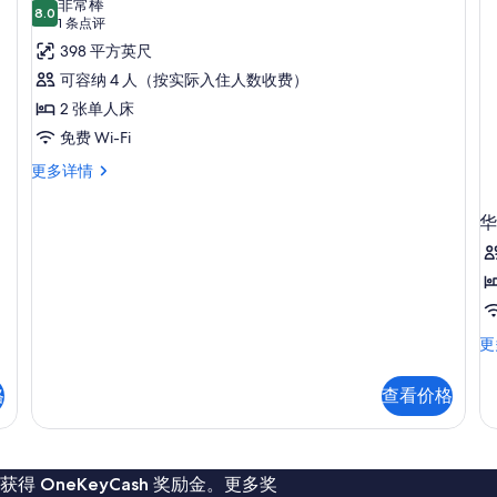
非常棒
照
信
8.0
花
8.0 分，满分 10 分
华
(1
1 条点评
息
片
园
条
丽
398 平方英尺
景
(
点
观
客
可容纳 4 人（按实际入住人数收费）
S
(D
评)
房,
2 张单人床
Su
更
2
免费 Wi-Fi
多
张
华
更多详情
信
丽
单
息
客
人
华
房,
床
2
张
(Premium
单
Room
人
with
床
华
更
(Premium
Balcony)
丽
Room
的
客
with
格
查看价格
房
所
Balcony)
多
更
有
张
多
床
照
信
更
 OneKeyCash 奖励金。更多奖
息