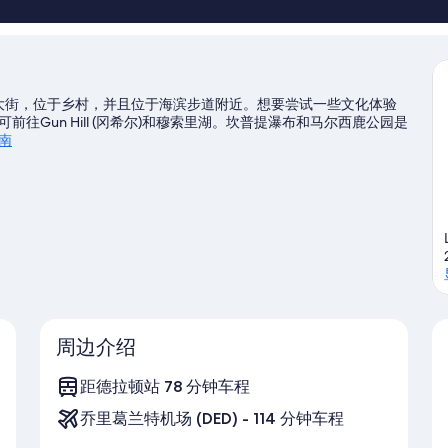
片
多
信
息
购物大街，位于乡村，并且位于海滨步道附近。想要尝试一些文化体验
Gun Hill (冈希尔)和穆索里湖。坎普提瀑布和马尔西鹿公园是
南
周边介绍
距德拉顿站 78 分钟车程
乔里葛兰特机场 (DED) - 114 分钟车程