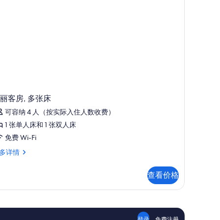
景
观
Deluxe
uite)
eluxe
的
ite)
所
有
照
丽客房, 多张床
片
可容纳 4 人（按实际入住人数收费）
1 张单人床和 1 张双人床
免费 Wi-Fi
多详情
查看价格
,
登录
免费注册