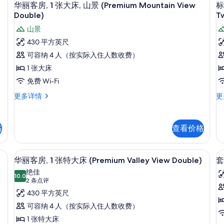
显
6
华丽客房, 1 张大床, 山景 (Premium Mountain View
标
示
Double)
T
华
山景
丽
430 平方英尺
客
房
可容纳 4 人（按实际入住人数收费）
2
房,
1 张大床
1
免费 Wi-Fi
张
华
标
更多详情
更
大
丽
准
客
房
床,
床
房,
2
山
格
查看价格
1
张
景
张
单
大
人
(Premium
(
lley View Exclusive Double) | 浴室 | 淋浴设施、吹风机、毛巾、肥皂
高档床上用品、迷你吧、客房内保险箱
显
6
床,
床
华丽客房, 1 张特大床 (Premium Valley View Double)
套
Mountain
M
示
山
山
绝佳
View
V
景
10.0
景
10.0 分，满分 10 分
华
(2
2 条点评
(Premium
(S
Double)
T
条
丽
430 平方英尺
房
Mountain
Mo
B
的
点
View
Vi
1
客
可容纳 4 人（按实际入住人数收费）
所
Double)
Tw
评)
房,
1 张特大床
更
Be