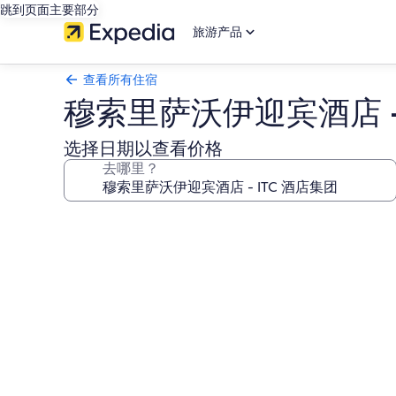
跳到页面主要部分
旅游产品
查看所有住宿
穆索里萨沃伊迎宾酒店 - 
选择日期以查看价格
去哪里？
穆
索
里
萨
沃
伊
迎