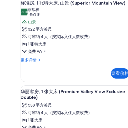
显
的
6
标准房, 1 张特大床, 山景 (Superior Mountain View)
示
客
非常棒
8.0
房
8.0 分，满分 10 分
标
(1
1 条点评
筛
条
准
山景
选
点
房,
322 平方英尺
条
评)
1
可容纳 4 人（按实际入住人数收费）
件
张
1 张特大床
特
免费 Wi-Fi
大
标
更多详情
准
床,
房,
山
查看价
1
景
张
特
(Superior
华丽客房, 1 张大床 (Premium Va
显
5
大
华丽客房, 1 张大床 (Premium Valley View Exclusive
Mountain
示
床,
Double)
View)
山
华
538 平方英尺
景
的
丽
(Superior
可容纳 4 人（按实际入住人数收费）
所
Mountain
客
1 张大床
View)
有
房,
更
免费 Wi-Fi