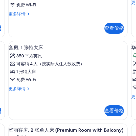
有
套
更
多
更
1
免费 Wi-Fi
房
照
信
多
张
1
华
更多详情
息
信
片
张
丽
(
特
息
大
客
S
大
格
查看价格
床
房,
(S
床
1
Su
张
(Premium
m Non View Rooms) | 高档床上用品、迷你吧、客房内保险箱、笔记本电脑工作区
套房, 1 张特大床 | 高档床上用品
显
更
6
特
套房, 1 张特大床
华
Valley
多
示
大
850 平方英尺
信
View
床
套
息
(Premium
可容纳 4 人（按实际入住人数收费）
Double)
房,
Valley
的
1 张特大床
View
1
所
Double)
免费 Wi-Fi
张
房
更
有
套
更多详情
多
特
1
房,
照
信
华
更
大
1
息
丽
片
张
床
客
特
格
查看价格
房
的
床
大
1
床
所
张
ior Suite) | 高档床上用品、迷你吧、客房内保险箱、笔记本电脑工作区
华丽客房, 2 张单人床 (Premium R
显
更
4
大
有
华丽客房, 2 张单人床 (Premium Room with Balcony)
多
示
床