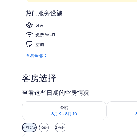
外观
热门服务设施
SPA
免费 Wi-Fi
空调
查看全部
客房选择
查看这些日期的空房情况
查看今晚的空房情况：8月 9 - 8月 10
查看明天的空房情
今晚
8月 9 - 8月 10
可
所有客房
1 张床
2 张床
用
标准房, 1 张特大床, 山景 (Su