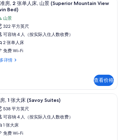
显
5
准房, 2 张单人床, 山景 (Superior Mountain View
示
win Bed)
标
山景
准
322 平方英尺
,
可容纳 4 人（按实际入住人数收费）
2 张单人床
张
免费 Wi-Fi
单
多详情
人
,
,
山
查看价格
景
Superior
、笔记本电脑工作区
套房, 1 张大床 (Savoy Suites) | 
显
6
,
房, 1 张大床 (Savoy Suites)
ountain
示
538 平方英尺
iew
套
uperior
可容纳 4 人（按实际入住人数收费）
win
,
untain
ed)
1 张大床
ew
的
in
免费 Wi-Fi
张
d)