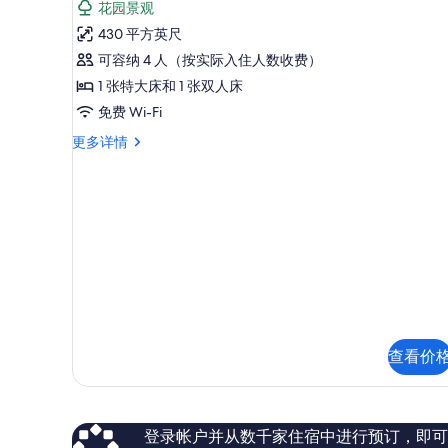
View
Non
花园景观
套
Rooms)
View
430 平方英尺
Rooms)
的
房,
更
可容纳 4 人（按实际入住人数收费）
所
多
多
1 张特大床和 1 张双人床
信
有
张
免费 Wi-Fi
息
照
床,
套
更多详情
片
花
房,
园
多
张
景
床,
观
花
园
(Junior
景
Suite)
观
的
(Junior
Suite)
所
更
有
查看价
多
信
照
息
片
登录帐户并从数千家住宿中进行预订，即可获得