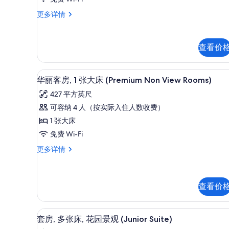
照
多
1
华
更多详情
信
片
张
丽
息
客
大
房,
床
查看价
1
(Premium
张
大
Valley
华丽客房, 1 张大床 (Premiu
显
4
床
华丽客房, 1 张大床 (Premium Non View Rooms)
View
示
(Premium
427 平方英尺
Exclusive
Valley
华
View
Double)
可容纳 4 人（按实际入住人数收费）
丽
Exclusive
的
1 张大床
Double)
客
所
更
免费 Wi-Fi
房,
多
有
华
更多详情
信
1
丽
照
息
张
客
片
房,
大
1
查看价
床
张
大
(Premium
套房, 多张床, 花园景观 (Jun
显
床
Non
4
套房, 多张床, 花园景观 (Junior Suite)
(Premium
示