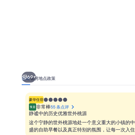
宾
酒
店
-
ITC
酒
店
集
69+
概述
客房
地点
政策
团
的
5.0
豪华住宿
照
星
非常棒
55 条点评
9.0
片
住
静谧中的历史优雅世外桃源
宿
库
这个宁静的世外桃源地处一个意义重大的小镇的中
盛的自助早餐以及真正特别的氛围，让每一次入住