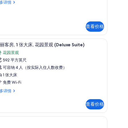
所
多详情
大
,
有
床
照
Savoy
片
uites)
查看价格
的
avoy
ites)
所
、迷你吧、客房内保险箱、笔记本电脑工作区
华丽客房, 1 张大床, 花园景观 (Deluxe S
显
4
丽客房, 1 张大床, 花园景观 (Deluxe Suite)
有
示
花园景观
照
华
592 平方英尺
片
丽
可容纳 4 人（按实际入住人数收费）
客
1 张大床
,
免费 Wi-Fi
多详情
张
大
查看价格
,
,
花
oom with Balcony) | 高档床上用品、迷你吧、客房内保险箱、笔记本电脑工作区
园
,