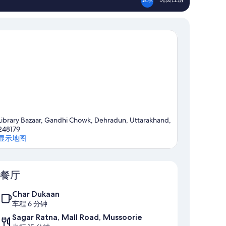
Library Bazaar, Gandhi Chowk, Dehradun, Uttarakhand,
248179
显示地图
地图
餐厅
Char Dukaan
车程 6 分钟
Sagar Ratna, Mall Road, Mussoorie