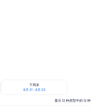
6
查看下周末的空房情况：8月 21 - 8月 23
下周末
8月 21 - 8月 23
显示 12 种房型中的 12 种
作区
、笔记本电脑工作区
标准房, 2 张单人床, 山景 (Superior Moun