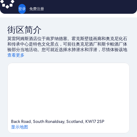
浴
的
室
登录
免费注册
更
所
多
有
信
街区简介
息
照
片
莫雷阿姆斯酒店位于南罗纳德塞。霍克斯壁毯画廊和奥克尼化石
和传承中心是特色文化景点，可前往奥克尼酒厂和斯卡帕酒厂体
验部分当地活动。您可就近选择水肺潜水和浮潜，尽情体验该地
区的水上游乐活动，或者还可选择徒步/骑行和骑马，体验优美的
查看更多
户外风景。
访问我们的南罗纳德塞旅行指南
查看南罗纳德塞的更多小旅馆
Back Road, South Ronaldsay, Scotland, KW17 2SP
显示地图