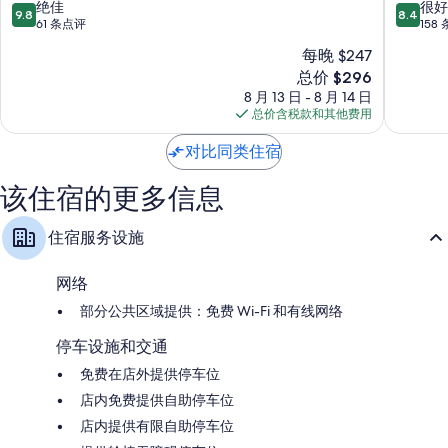
9.8
8.4
绝佳
很好
9.8
8.4
分，
分，
61 条点评
158
总
总
每晚 $247
分
分
新
总价 $296
10，
10，
价
绝
很
8 月 13 日 - 8 月 14 日
格
佳，
好，
总价含税款和其他费用
$296
61
158
条
条
对比同类住宿
点
点
评
评
该住宿的更多信息
住宿服务设施
网络
部分公共区域提供：免费 Wi-Fi 和有线网络
停车设施和交通
免费在店外提供停车位
店内免费提供自助停车位
店内提供有限自助停车位