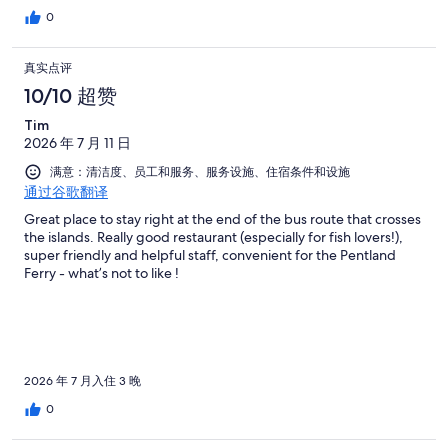
0
真实点评
10/10 超赞
Tim
2026 年 7 月 11 日
满意：清洁度、员工和服务、服务设施、住宿条件和设施
通过谷歌翻译
Great place to stay right at the end of the bus route that crosses
the islands. Really good restaurant (especially for fish lovers!),
super friendly and helpful staff, convenient for the Pentland
Ferry - what’s not to like !
2026 年 7 月入住 3 晚
0