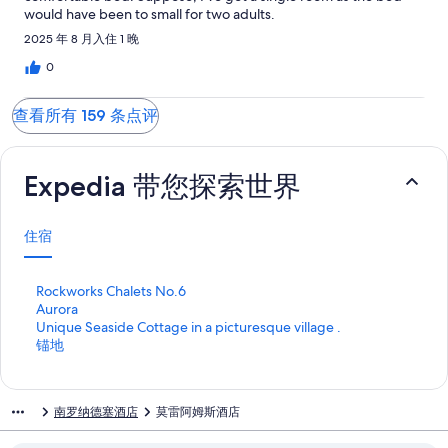
would have been to small for two adults.
2025 年 8 月入住 1 晚
0
查看所有 159 条点评
Expedia 带您探索世界
住宿
打
Rockworks Chalets No.6
开
打
Aurora
R
开
打
Unique Seaside Cottage in a picturesque village .
o
A
开
打
锚地
c
u
U
开
k
r
n
锚
w
o
i
地
南罗纳德塞酒店
莫雷阿姆斯酒店
o
r
q
页
r
a
u
面