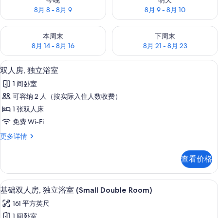
今晚
明天
8月 8 - 8月 9
8月 9 - 8月 10
查看本周末的空房情况：8月 14 - 8月 16
查看下周末的空房情况：8月 21 -
本周末
下周末
8月 14 - 8月 16
8月 21 - 8月 23
1 多间卧室
显
11
双人房, 独立浴室
示
1 间卧室
双
可容纳 2 人（按实际入住人数收费）
人
1 张双人床
房,
免费 Wi-Fi
独
双
更多详情
立
人
浴
房,
查看价格
独
室
立
的
浴
1 多间卧室
显
11
室
基础双人房, 独立浴室 (Small Double Room)
所
示
更
有
161 平方英尺
多
基
信
照
1 间卧室