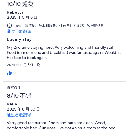
10/10 超赞
Rebecca
2025 年 5 月 6 日
满意：清洁度、员工和服务、住宿条件和设施、客房舒适度
通过谷歌翻译
Lovely stay
My 2nd time staying here. Very welcoming and friendly staff.
Food (dinner menu and breakfast) was fantastic again. Wouldn't
hesitate to book again.
2025 年 5 月入住 1 晚
0
真实点评
8/10 不错
Katja
2025 年 8 月 30 日
通过谷歌翻译
Verry good restaurant. Room and bath are clean. Good,
comfortable bed. Suppose, I've got a single room as the bed