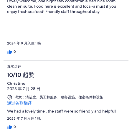
Lovely welcome, one night stay comfortable bed nice room
clean en suite. Food here is excellent and local-a must if you
enjoy fresh seafood! Friendly staff throughout stay.
2024 年 9 月入住 1 晚
0
真实点评
10/10 超赞
Christine
2023 年 7 月 28 日
满意：清洁度、员工和服务、服务设施、住宿条件和设施
通过谷歌翻译
We had a lovely time , the staff were so friendly and helpful!
2023 年 7 月入住 1 晚
0