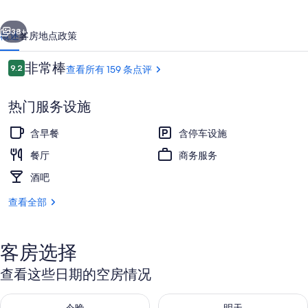
店
一个
下一个
的
38+
概述
客房
地点
政策
照
点
非常棒
9.2
查看所有 159 条点评
片
9.2/10
评
库
热门服务设施
含早餐
含停车设施
餐厅
商务服务
酒吧
外观
查看全部
客房选择
查看这些日期的空房情况
查看今晚的空房情况：8月 8 - 8月 9
查看明天的空房情况：8月 9 - 8