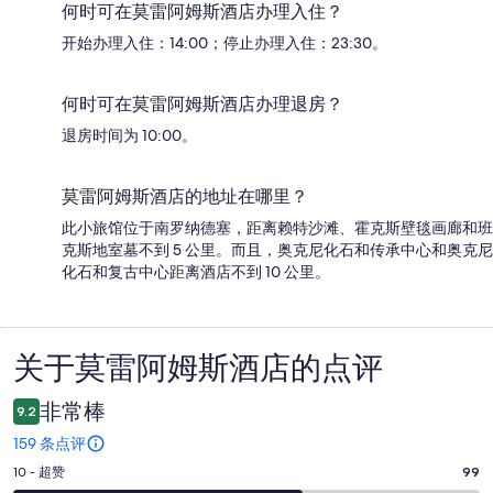
何时可在莫雷阿姆斯酒店办理入住？
开始办理入住：14:00；停止办理入住：23:30。
何时可在莫雷阿姆斯酒店办理退房？
退房时间为 10:00。
莫雷阿姆斯酒店的地址在哪里？
此小旅馆位于南罗纳德塞，距离赖特沙滩、霍克斯壁毯画廊和班
克斯地室墓不到 5 公里。而且，奥克尼化石和传承中心和奥克尼
化石和复古中心距离酒店不到 10 公里。
关于莫雷阿姆斯酒店的点评
点
评
非常棒
9.2
159 条点评
10
10 - 超赞
99