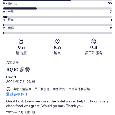
分
8
8 - 还可以
50
-
分
超
6
6 - 一般
7
-
分
赞。
还
4
4 - 很差
1
-
99
分
可
一
2
条
2 - 糟糕
2
-
以。
分
般。
好
很
50
-
7
评，
差。
条
糟
条
共
9.6
8.6
9.4
1
好
糕。
好
有
条
清洁度
地点
员工和服务
评，
2
评，
159
好
共
点
条
共
条
真实点评
评，
有
好
有
点
评
10/10 超赞
共
159
评，
159
评
有
条
David
共
条
159
点
2026 年 7 月 23 日
有
点
条
评
159
满意：清洁度、员工和服务、服务设施、住宿条件和设施
评
点
通过谷歌翻译
条
评
点
Great host. Every person at the hotel was so helpful. Rooms very
clean food was great. Would go back Thank you.
评
2026 年 7 月入住 1 晚