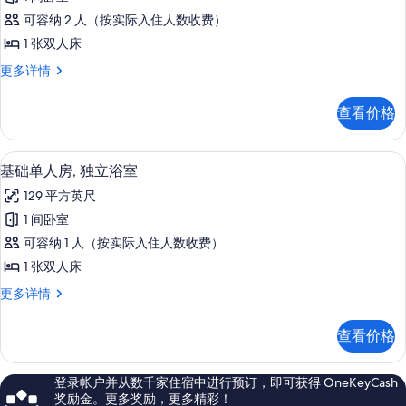
础
息
片
可容纳 2 人（按实际入住人数收费）
双
1 张双人床
人
基
更多详情
房,
础
独
双
查看价格
人
立
房,
浴
独
基础单人房, 独立浴室 | 1 多间卧室
显
7
立
基础单人房, 独立浴室
室
示
浴
(Small
129 平方英尺
室
基
Double
(Small
1 间卧室
础
Double
Room)
可容纳 1 人（按实际入住人数收费）
Room)
单
的
更
1 张双人床
人
所
多
基
更多详情
信
房,
有
础
息
独
单
照
查看价格
人
立
片
房,
浴
独
登录帐户并从数千家住宿中进行预订，即可获得 OneKeyCash
立
室
奖励金。更多奖励，更多精彩！