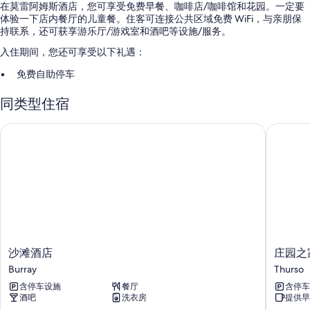
在莫雷阿姆斯酒店，您可享受免费早餐、咖啡店/咖啡馆和花园。一定要
体验一下店内餐厅的儿童餐。住客可连接公共区域免费 WiFi，与亲朋保
持联系，还可获享游乐厅/游戏室和酒吧等设施/服务。
入住期间，您还可享受以下礼遇：
免费自助停车
室外网球场、机房和ATM/银行服务
同类型住宿
无烟场所、烧烤炉和礼品店
沙滩酒店
庄园之家
沙
庄
沙滩酒店
庄园之
滩
园
Burray
Thurso
酒
之
含停车设施
餐厅
含停车
店
家
酒吧
洗衣房
提供早
Burray
Thurso