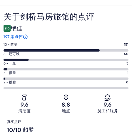
关于剑桥马房旅馆的点评
点
评
绝佳
9.6
197 条点评
10
10 - 超赞
151
分
8
8 - 还可以
40
-
分
超
6
6 - 一般
5
-
分
赞。
还
4
4 - 很差
1
-
151
分
可
一
2
条
2 - 糟糕
0
-
以。
分
般。
好
很
40
-
5
评，
差。
条
糟
条
共
9.6
8.8
9.6
1
好
糕。
好
有
条
清洁度
地点
员工和服务
评，
0
评，
197
好
共
点
条
共
条
真实点评
评，
有
好
有
点
评
10/10 超赞
共
197