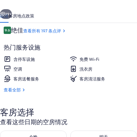
的
一个
下一个
照
39+
概述
客房
地点
政策
片
点
绝佳
9.6
查看所有 197 条点评
库
9.6/10
评
热门服务设施
含停车设施
免费 Wi-Fi
空调
洗衣房
客房送餐服务
客房清洁服务
前台
查看全部
客房选择
查看这些日期的空房情况
查看今晚的空房情况：8月 9 - 8月 10
查看明天的空房情况：8月 10 - 8