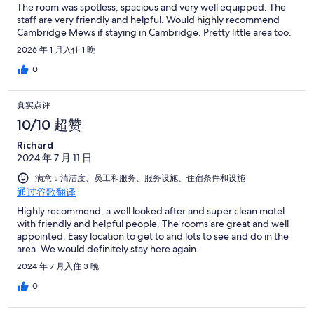
The room was spotless, spacious and very well equipped. The
staff are very friendly and helpful. Would highly recommend
Cambridge Mews if staying in Cambridge. Pretty little area too.
2026 年 1 月入住 1 晚
0
真实点评
10/10 超赞
Richard
2024 年 7 月 11 日
满意：清洁度、员工和服务、服务设施、住宿条件和设施
通过谷歌翻译
Highly recommend, a well looked after and super clean motel
with friendly and helpful people. The rooms are great and well
appointed. Easy location to get to and lots to see and do in the
area. We would definitely stay here again.
2024 年 7 月入住 3 晚
0