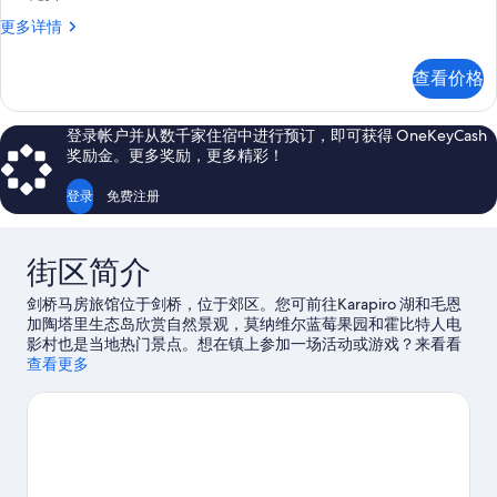
息
1
片
高
更多详情
间
级
卧
套
查看价格
房,
室,
1
无
间
登录帐户并从数千家住宿中进行预订，即可获得 OneKeyCash
卧
烟
奖励金。更多奖励，更多精彩！
室,
房,
无
登录
免费注册
厨
烟
房,
房
厨
的
街区简介
房
更
所
剑桥马房旅馆位于剑桥，位于郊区。您可前往Karapiro 湖和毛恩
多
有
加陶塔里生态岛欣赏自然景观，莫纳维尔蓝莓果园和霍比特人电
信
影村也是当地热门景点。想在镇上参加一场活动或游戏？来看看
息
照
草根信托自行车馆都有哪些好玩的吧。
查看更多
访问我们的剑桥旅行指南
片
查看剑桥的更多汽车旅馆