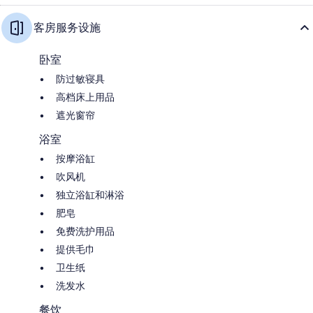
客房服务设施
卧室
防过敏寝具
高档床上用品
遮光窗帘
浴室
按摩浴缸
吹风机
独立浴缸和淋浴
肥皂
免费洗护用品
提供毛巾
卫生纸
洗发水
餐饮