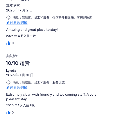
评，
197
评
有
条
真实旅客
共
条
197
点
2025 年 7 月 2 日
有
点
条
评
197
满意：清洁度、员工和服务、住宿条件和设施、客房舒适度
评
点
通过谷歌翻译
条
评
点
Amazing and great place to stay!
评
2025 年 6 月入住 2 晚
0
真实点评
10/10 超赞
Lynda
2026 年 1 月 31 日
满意：清洁度、员工和服务、服务设施
通过谷歌翻译
Extremely clean with friendly and welcoming staff. A very
pleasant stay.
2026 年 1 月入住 1 晚
0