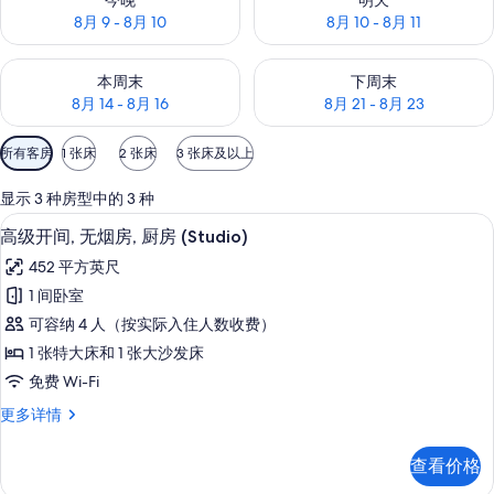
今晚
明天
8月 9 - 8月 10
8月 10 - 8月 11
查看本周末的空房情况：8月 14 - 8月 16
查看下周末的空房情况：8月 21 -
本周末
下周末
8月 14 - 8月 16
8月 21 - 8月 23
可
所有客房
1 张床
2 张床
3 张床及以上
用
的
显示 3 种房型中的 3 种
客
高级开间, 无烟房, 厨房 (Studio) 
显
10
高级开间, 无烟房, 厨房 (Studio)
房
示
筛
452 平方英尺
高
选
1 间卧室
级
条
可容纳 4 人（按实际入住人数收费）
开
件
1 张特大床和 1 张大沙发床
间,
免费 Wi-Fi
无
高
更多详情
烟
级
房,
开
查看价格
间,
厨
无