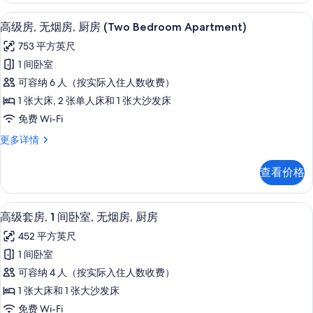
房
烟
高级房, 无烟房, 厨房 (Two Bedroo
显
13
房,
高级房, 无烟房, 厨房 (Two Bedroom Apartment)
(Studio)
示
厨
的
753 平方英尺
房
高
所
(Studio)
1 间卧室
级
更
有
可容纳 6 人（按实际入住人数收费）
多
房,
照
信
1 张大床, 2 张单人床和 1 张大沙发床
无
息
片
免费 Wi-Fi
烟
高
更多详情
房,
级
厨
房,
查看价格
无
房
烟
(Two
房,
高级套房, 1 间卧室, 无烟房, 厨房 |
显
12
厨
Bedroom
高级套房, 1 间卧室, 无烟房, 厨房
示
房
Apartment)
452 平方英尺
(Two
高
的
Bedroom
1 间卧室
级
Apartment)
所
可容纳 4 人（按实际入住人数收费）
更
套
有
多
1 张大床和 1 张大沙发床
房,
照
信
免费 Wi-Fi