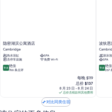
剑桥马房旅馆的所有客房均配有高档床上用品和笔记本电脑工作区等贴心
细节，以及免费 WiFi和办公椅等设施/服务。
其他的设施/服务还包括：
高脚椅和婴儿浴盆
按摩浴缸、免费洗浴用品和吹风机
衣柜/壁橱、厨房和冰箱
隐
波
隐密湖滨公寓酒店
波狄恩
密
狄
Cambridge
Cambri
湖
恩
热水浴缸
SPA
游泳池
滨
旅
含停车设施
免费 Wi-Fi
SPA
公
馆
寓
Cambri
9.6
9.6
绝佳
绝佳
9.6
9.6
酒
分，
分，
766 条点评
267
店
总
总
每晚 $119
Cambridge
分
分
新
总价 $137
10，
10，
价
绝
绝
8 月 23 日 - 8 月 24 日
格
佳，
佳，
总价含税款和其他费用
$137
766
267
条
条
对比同类住宿
点
点
评
评