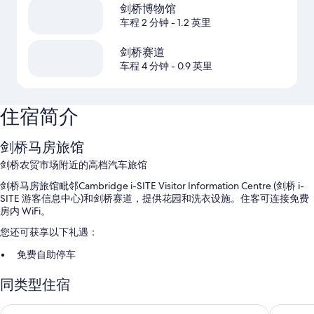
剑桥博物馆
车程 2 分钟
- 1.2 英里
剑桥赛道
车程 4 分钟
- 0.9 英里
住宿简介
剑桥马房旅馆
剑桥农贸市场附近的高档汽车旅馆
剑桥马房旅馆毗邻Cambridge i-SITE Visitor Information Centre (剑桥 i-
SITE 游客信息中心)和剑桥赛道，提供花园和洗衣设施。住客可连接免费
房内 WiFi。
您还可获享以下礼遇：
免费自助停车
行李储存室、无烟场所和旅游/票务服务
同类型住宿
客房特色
隐密湖滨公寓酒店
波狄恩旅