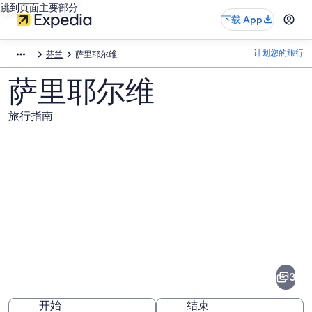
跳到页面主要部分
下载 App
计划您的旅行
芬兰
萨里耶尔维
萨里耶尔维
旅行指南
萨
里
耶
3
尔
开始
结束