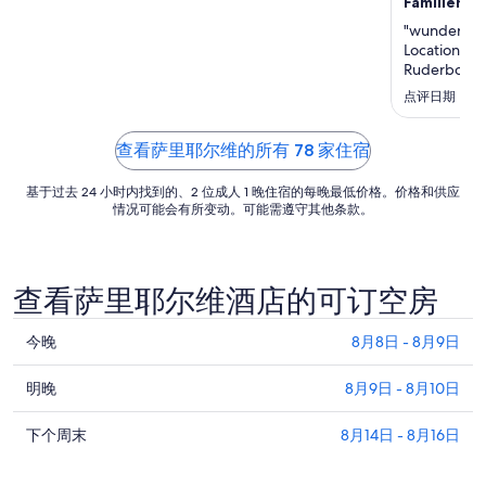
Familienur
日
"wunderschö
的
Location fü
每
Ruderboot f
晚
点评日期：2022
价
格
查看萨里耶尔维的所有 78 家住宿
总
价
基于过去 24 小时内找到的、2 位成人 1 晚住宿的每晚最低价格。价格和供应
$564
情况可能会有所变动。可能需遵守其他条款。
查看萨里耶尔维酒店的可订空房
查
今晚
8月8日 - 8月9日
看
查
萨
明晚
8月9日 - 8月10日
看
里
查
萨
下个周末
8月14日 - 8月16日
耶
看
里
尔
萨
耶
维