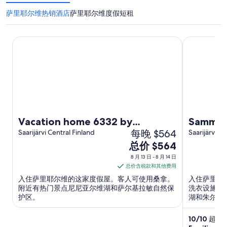
萨里耶尔维热销酒店
萨里耶尔维度假短租
Vacation home 6332 by Interhome
Sammalleht
Vacation home 6332 by
Sammall
每晚 $564
Interhome
Saarijärvi Central Finland
Saarijärvi Ce
8
总价 $564
月
8 月 13 日 - 8 月 14 日
13
总价含税款和其他费用
日
入住萨里耶尔维的这家度假屋。客人可使用桑拿。
入住萨里耶
到
附近有热门景点尼尼亚尔维湖和萨尔基拉敏自然保
洗衣设施和
护区。
湖和朱尔玛
8
月
10
/
10
超好！ 
14