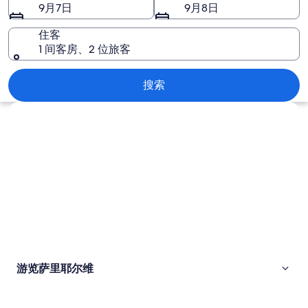
维
9月7日
9月8日
图
住客
片
1 间客房、2 位旅客
萨里耶尔维
搜索
浏览地图
游览萨里耶尔维