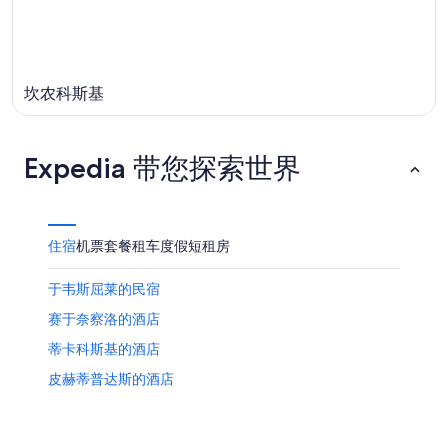
日
8
月
16
日
坎农科斯基
Expedia 带您探索世界
住宿
机票
套餐
租车
度假短租房
于韦斯屈莱的民宿
赛于奈察洛的酒店
蒂卡科斯基的酒店
皮赫蒂普达斯的酒店