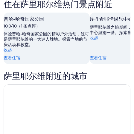
住在萨里耶尔维热门景点附近
里
尔
今
耶
维
晚
尔
普哈-哈奇国家公园
明
库孔希耶卡娱乐中心
的
维
晚
价
10.0/10（1 条点评）
萨里耶尔维之旅期间，
下
的
格，
中心游览一番。探索当
体验普哈-哈奇国家公园的精彩户外活动，这可
收起
周
价
入
是萨里耶尔维的一大迷人胜地。探索当地的节
庆活动和教堂。
末
格，
住
收起
的
入
日
查看住宿
查看住宿
价
住
期
格，
日
为
入
期
8
萨里耶尔维附近的城市
住
月
为
日
8
8
日
月
期
-
9
为
8
日
8
月
-
月
9
8
14
日
月
日
10
-