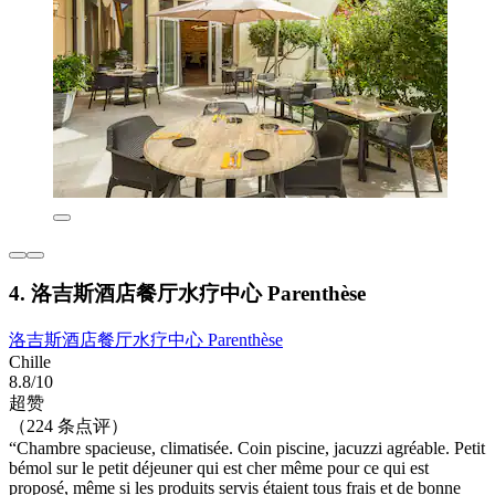
4. 洛吉斯酒店餐厅水疗中心 Parenthèse
洛吉斯酒店餐厅水疗中心 Parenthèse
Chille
8.8/10
超赞
（224 条点评）
“Chambre spacieuse, climatisée. Coin piscine, jacuzzi agréable. Petit
bémol sur le petit déjeuner qui est cher même pour ce qui est
proposé, même si les produits servis étaient tous frais et de bonne