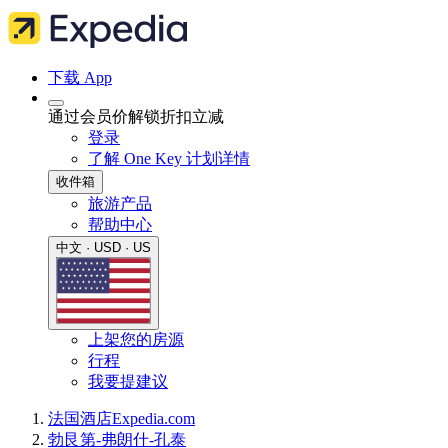
下载 App
通过会员价解锁折扣立减
登录
了解 One Key 计划详情
收件箱
旅游产品
帮助中心
中文 · USD · US
上架您的房源
行程
我要提建议
法国
酒店
Expedia.com
勃艮第-弗朗什-孔泰