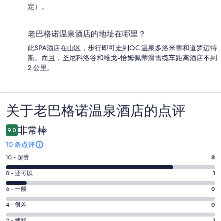
定）。
老巴格诺温泉酒店的地址在哪里？
此SPA酒店在山区，步行即可走到QC 温泉多洛米蒂和道罗迈特
斯。而且，圣尼科洛谷和维戈-恰姆佩蒂滑雪缆车距离酒店不到
2 公里。
关于老巴格诺温泉酒店的点评
点
评
非常棒
9.0
10 条点评
10
10 - 超赞
8
分
8
8 - 还可以
1
-
分
超
6
6 - 一般
0
-
分
赞。
还
4
4 - 很差
0
-
8
分
可
2 - 糟糕
1