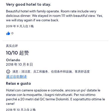
Very good hotel to stay.
Beautiful hotel with family operate. Room rate include very
delicious dinner. We stayed in room 111 with beautiful view. Yes,
we will stay again if we come back.
2019 年 9 月入住 1 晚
0
真实点评
10/10 超赞
Orlando
2018 年 10 月 8 日
满意：清洁度、员工和服务、住宿条件和设施、客房舒适度
通过谷歌翻译
Relax e gusto
Hotel con camere spaziose e comode, ancora un po’ datate le
stanze con la moquette, i bagni ristrutturati. Per noi ottimo
perché a 20 metri dal QC terme Dolomiti. E soprattutto ottime le
cene!
2018 年 10 月入住 2 晚