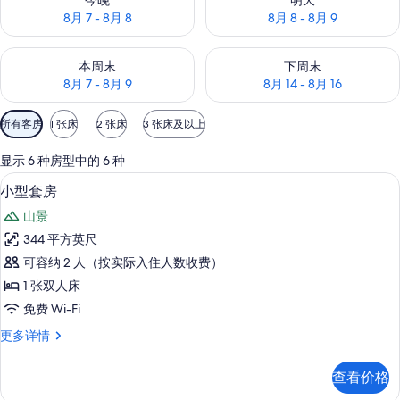
今晚
明天
8月 7 - 8月 8
8月 8 - 8月 9
查看本周末的空房情况：8月 7 - 8月 9
查看下周末的空房情况：8月 14 -
本周末
下周末
8月 7 - 8月 9
8月 14 - 8月 16
可
所有客房
1 张床
2 张床
3 张床及以上
用
的
显示 6 种房型中的 6 种
客
小型套房 | 意大利 Frette 床单、羽绒被、
显
7
小型套房
房
示
筛
山景
小
选
344 平方英尺
型
条
可容纳 2 人（按实际入住人数收费）
套
件
1 张双人床
房
免费 Wi-Fi
的
小
更多详情
所
型
有
套
查看价格
房
照
更