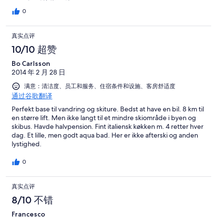
0
真实点评
10/10 超赞
Bo Carlsson
2014 年 2 月 28 日
满意：清洁度、员工和服务、住宿条件和设施、客房舒适度
通过谷歌翻译
Perfekt base til vandring og skiture. Bedst at have en bil. 8 km til
en større lift. Men ikke langt til et mindre skiområde i byen og
skibus. Havde halvpension. Fint italiensk køkken m. 4 retter hver
dag. Et lille, men godt aqua bad. Her er ikke afterski og anden
lystighed.
0
真实点评
8/10 不错
Francesco