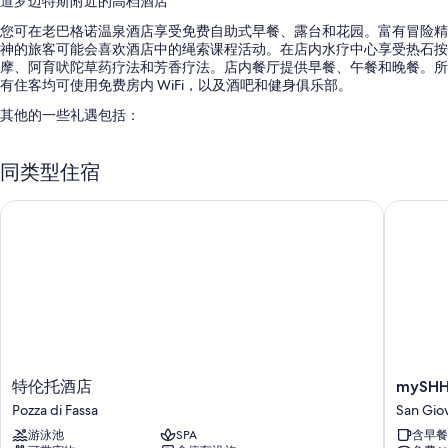
道罗迈特斯附近的高档酒店
您可在老巴格诺温泉酒店享受免费自助式早餐、露台和花园。富有冒险精
神的旅客可能会喜欢酒店中的绳索课程活动。在店内水疗中心享受热石按
摩、阿育吠陀草药疗法和芳香疗法。店内餐厅提供早餐、午餐和晚餐。所
有住客均可使用免费房内 WiFi，以及酒吧和健身俱乐部。
其他的一些礼遇包括：
2 个室内游泳池配备日光浴躺椅
同类型住宿
免费自助停车
店内温泉、快速入住和大堂咖啡/茶
特伦托酒店
mySHH
大堂电视、无烟场所和会议室
客房特色
所有特色家居的客房均拥有24 小时客房服务和浴袍等礼遇，还有免费
WiFi和保险箱等设施/服务。
其他设施/服务还包括：
意大利 Frette 床单、Select Comfort 床垫和羽绒被
特
mySHH
特伦托酒店
mySH
浴室配备大花洒淋浴喷头和坐浴盆
伦
智
Pozza di Fassa
San Giov
托
能
平板电视，带有线频道
游泳池
SPA
含早餐
酒
San