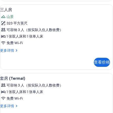
片
多
三人房 | 意大利 Frette 床单、羽绒被、Se
显
10
信
三人房
示
息
山景
三
323 平方英尺
人
可容纳 3 人（按实际入住人数收费）
房
1 张双人床和 1 张单人床
的
免费 Wi-Fi
所
三
更多详情
有
人
照
房
查看价格
更
片
多
信
套房 (Termal) | 意大利 Frette 床单、
显
6
息
套房 (Termal)
示
可容纳 3 人（按实际入住人数收费）
套
1 张双人床和 1 张单人床
房
免费 Wi-Fi
(Termal)
套
更多详情
的
房