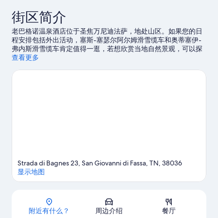
街区简介
老巴格诺温泉酒店位于圣焦万尼迪法萨，地处山区。如果您的日
程安排包括外出活动，塞斯-塞瑟尔阿尔姆滑雪缆车和奥蒂塞伊-
弗内斯滑雪缆车肯定值得一逛，若想欣赏当地自然景观，可以探
索道罗迈特斯和Fiemme Valley (菲尔梅瓦利)。卡纳泽伊多劳恩德
查看更多
斯水上活动馆和佛罗伦萨山舍同样值得参观。体验徒步/骑行、溜
索速降和山地骑行，饱览优美的户外风光，或者通过附近的自行
车租赁，尽情感受该地区的种种特色。
访问我们的波扎迪法萨旅
行指南
Strada di Bagnes 23, San Giovanni di Fassa, TN, 38036
显示地图
地图
附近有什么？
周边介绍
餐厅