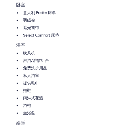
卧室
意大利 Frette 床单
羽绒被
遮光窗帘
Select Comfort 床垫
浴室
吹风机
淋浴/浴缸组合
免费洗护用品
私人浴室
提供毛巾
拖鞋
雨淋式花洒
浴袍
坐浴盆
娱乐