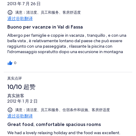
2013 年 7 月 26 日
满意：清洁度、员工和服务、客房舒适度
通过谷歌翻译
Buono per vacanze in Val di Fassa
Albergo per famiglie e coppie in vacanza , tranquillo , e con una
bella vista , è relativamente lontano dal paese che può essere
raggiunto con una passeggiata , rilassante la piscina con
l'idromassaggio sopratutto dopo una escursione in montagna
0
真实点评
10/10 超赞
真实旅客
2012 年 1 月 2 日
满意：清洁度、员工和服务、住宿条件和设施、客房舒适度
通过谷歌翻译
Great food, comfortable spacious rooms
We had a lovely relaxing holiday and the food was excellent.