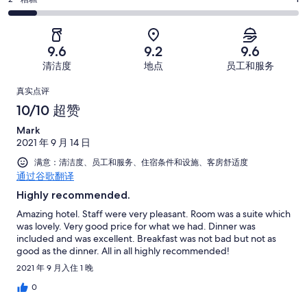
一
2
条
-
以。
分
般。
好
很
1
-
0
评，
差。
条
糟
条
共
9.6
9.2
9.6
0
好
糕。
好
有
条
清洁度
地点
员工和服务
评，
1
评，
10
好
共
点
条
共
条
真实点评
评，
有
好
有
点
评
10/10 超赞
共
10
评，
10
评
有
条
Mark
共
条
10
点
2021 年 9 月 14 日
有
点
条
评
10
满意：清洁度、员工和服务、住宿条件和设施、客房舒适度
评
点
通过谷歌翻译
条
评
点
Highly recommended.
评
Amazing hotel. Staff were very pleasant. Room was a suite which
was lovely. Very good price for what we had. Dinner was
included and was excellent. Breakfast was not bad but not as
good as the dinner. All in all highly recommended!
2021 年 9 月入住 1 晚
0