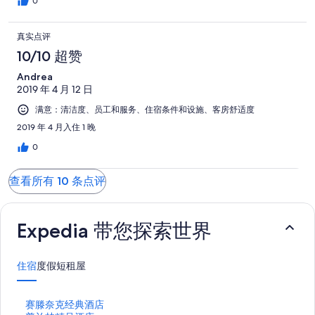
0
真实点评
10/10 超赞
Andrea
2019 年 4 月 12 日
满意：清洁度、员工和服务、住宿条件和设施、客房舒适度
2019 年 4 月入住 1 晚
0
查看所有 10 条点评
Expedia 带您探索世界
住宿
度假短租屋
打
赛滕奈克经典酒店