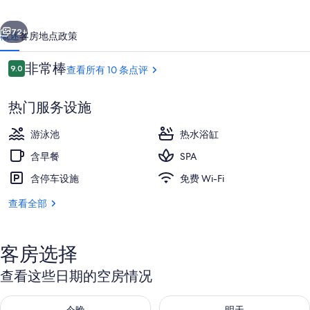
酒
一个
下一个
店
72+
概述
客房
地点
政策
的
点
非常棒
9.0
查看所有 10 条点评
照
9.0/10
评
片
热门服务设施
库
游泳池
热水浴缸
含早餐
SPA
含停车设施
免费 Wi-Fi
双人护理室、桑拿、热水浴缸、湿蒸房
查看全部
客房选择
查看这些日期的空房情况
查看今晚的空房情况：8月 7 - 8月 8
查看明天的空房情况：8月 8 - 8