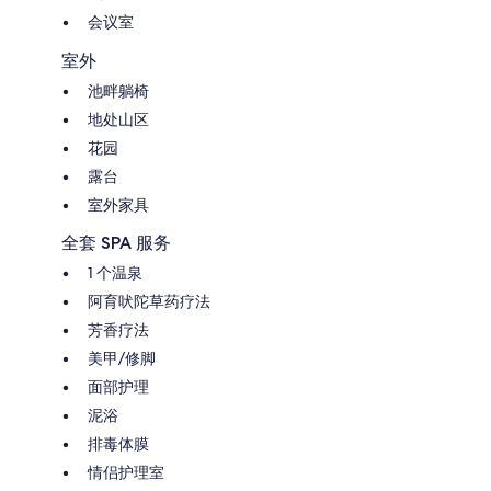
会议室
室外
池畔躺椅
地处山区
花园
露台
室外家具
全套 SPA 服务
1 个温泉
阿育吠陀草药疗法
芳香疗法
美甲/修脚
面部护理
泥浴
排毒体膜
情侣护理室