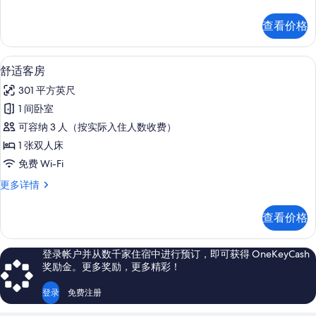
连
庭
通
房,
查看价格
连
房
通
(Termal)
房
舒适客房 | 浴室 | 淋浴/盆浴组合
显
1
(Termal)
的
舒适客房
示
更
所
301 平方英尺
多
舒
有
信
1 间卧室
适
息
照
可容纳 3 人（按实际入住人数收费）
客
片
1 张双人床
房
免费 Wi-Fi
的
舒
更多详情
所
适
有
客
查看价格
房
照
更
片
多
登录帐户并从数千家住宿中进行预订，即可获得 OneKeyCash
信
奖励金。更多奖励，更多精彩！
息
登录
免费注册