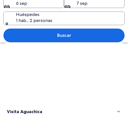
6 sep
7 sep
Huéspedes
1 hab., 2 personas
Un paisaje montañoso con bosques den
Buscar
Explorar mapa
Visita Aguachica