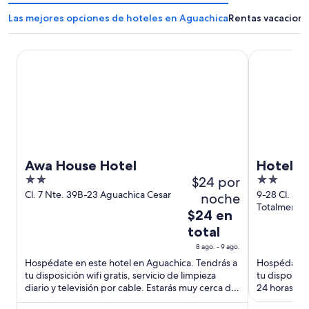
Las mejores opciones de hoteles en Aguachica
Rentas vacaciona
Awa House Hotel
Hotel ALM
Awa House Hotel
Hotel 
2
$24 por
2
out
out
Cl. 7 Nte. 39B-23 Aguachica Cesar
9-28 Cl. 5 
noche
Totalmente
of
of
El
$24 en
5
5
precio
total
es
8 ago. - 9 ago.
de
Hospédate en este hotel en Aguachica. Tendrás a
Hospédate e
$24
tu disposición wifi gratis, servicio de limpieza
tu disposició
en
diario y televisión por cable. Estarás muy cerca de
24 horas y s
total
Polideportivo ...
Estarás ...