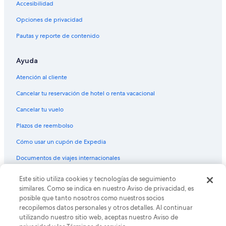
Accesibilidad
Opciones de privacidad
Pautas y reporte de contenido
Ayuda
Atención al cliente
Cancelar tu reservación de hotel o renta vacacional
Cancelar tu vuelo
Plazos de reembolso
Cómo usar un cupón de Expedia
Documentos de viajes internacionales
Este sitio utiliza cookies y tecnologías de seguimiento
© 2026 Expedia, Inc., una empresa de Expedia Group. Todos los
derechos reservados. Expedia y el logo de Expedia son marcas
similares. Como se indica en nuestro Aviso de privacidad, es
registradas o marcas comerciales de Expedia, Inc. CST# 2029030-50.
posible que tanto nosotros como nuestros socios
recopilemos datos personales y otros detalles. Al continuar
utilizando nuestro sitio web, aceptas nuestro Aviso de