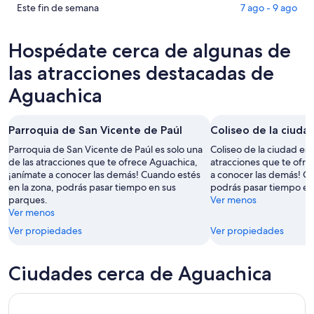
para
en
Consultar
Este fin de semana
7 ago - 9 ago
hoy,
Aguachica
precios
7
para
en
Hospédate cerca de algunas de
ago
mañana
Aguachica
-
por
para
las atracciones destacadas de
8
la
este
Aguachica
ago
noche,
fin
8
de
ago
semana,
Parroquia de San Vicente de Paúl
Coliseo de la ciuda
-
7
Parroquia de San Vicente de Paúl es solo una
Coliseo de la ciudad es 
9
ago
de las atracciones que te ofrece Aguachica,
atracciones que te ofre
ago
-
¡anímate a conocer las demás! Cuando estés
a conocer las demás! Cu
9
en la zona, podrás pasar tiempo en sus
podrás pasar tiempo en
ago
parques.
Ver menos
Ver menos
Ver propiedades
Ver propiedades
Ciudades cerca de Aguachica