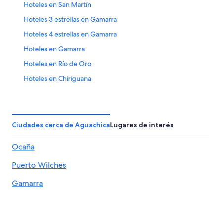
Hoteles en San Martín
Hoteles 3 estrellas en Gamarra
Hoteles 4 estrellas en Gamarra
Hoteles en Gamarra
Hoteles en Río de Oro
Hoteles en Chiriguana
Hoteles en Pelaya
Hoteles en La Gloria
Hoteles en Chimichagua
Ciudades cerca de Aguachica
Lugares de interés
Hoteles 3 estrellas en Pailitas
Ocaña
Hoteles en Pailitas
Puerto Wilches
Hoteles 4 estrellas en Curumaní
Hoteles 5 estrellas en Curumaní
Gamarra
Hoteles en Curumaní
Hoteles cerca de Polideportivo María Eugenia