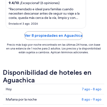
por
9.4
/
10
¡Excepcional! (6 opiniones)
noche
"Recomendado e ideal para familias cuando
del
necesiten descansar antes de seguir su viaje a la
8
costa, queda más cerca de la vía, limpio y con
ago
parqueadero."
Enviada el 3 ago. 2026
al
9
Ver 8 propiedades en Aguachica
ago
Precio más bajo por noche encontrado en las últimas 24 horas, con base
en una estancia de 1 noche para 2 adultos. Los precios y la disponibilidad
están sujetos a cambios. Aplican términos adicionales.
Disponibilidad de hoteles en
Aguachica
Consultar
Hoy
7 ago - 8 ago
precios
en
Consultar
Mañana por la noche
8 ago - 9 ago
Aguachica
precios