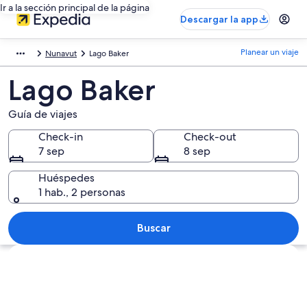
Ir a la sección principal de la página
Descargar la app
Planear un viaje
Nunavut
Lago Baker
Lago Baker
Guía de viajes
Check-in
Check-out
7 sep
8 sep
Huéspedes
1 hab., 2 personas
Buscar
Explorar mapa