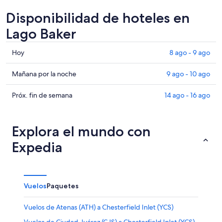
Disponibilidad de hoteles en
Lago Baker
Consultar
Hoy
8 ago - 9 ago
precios
en
Consultar
Mañana por la noche
9 ago - 10 ago
Lago
precios
Baker
en
Consultar
Próx. fin de semana
14 ago - 16 ago
para
Lago
precios
hoy,
Baker
en
8
para
Lago
Explora el mundo con
ago
mañana
Baker
Expedia
-
por
para
9
la
el
ago
noche,
próximo
9
fin
Vuelos
Paquetes
ago
de
-
semana,
Vuelos de Atenas (ATH) a Chesterfield Inlet (YCS)
10
14
ago
ago