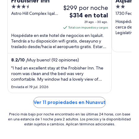
Frobisher Inn
Aqsarni
3.5
$299 por noche
2
Centre
out
out
Astro Hill Complex Iqaluit
1730 Federa
El
$314 en total
NU
of
of
precio
Hospédate en
29 ago. - 30 ago.
5
5
es
cerca de at
Total con impuestos y cargos
Legislative 
de
Hospédate en este hotel de negocios en Iqaluit.
$314
Tendrás a tu disposición wifi gratis, desayuno y
traslado desde/hacia el aeropuerto gratis. Estarás
en
muy cerca ...
total
por
8.2
/
10
¡Muy bueno! (92 opiniones)
noche
"I had an excellent stay at the Frobisher Inn. The
del
room was clean and the bed was very
comfortable. My window had a lovely view of
29
Hospital Hill! The on-site restaurant, The Frob, was
ago
Enviada el 19 jul. 2026
delicious. I tried the Arctic char one night for
al
dinner. The location of the hotel is great, as it's
30
walking distance ..."
Ver 11 propiedades en Nunavut
ago
Precio más bajo por noche encontrado en las últimas 24 horas, con base
en una estancia de 1 noche para 2 adultos. Los precios y la disponibilidad
están sujetos a cambios. Aplican términos adicionales.