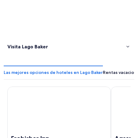
Visita Lago Baker
Las mejores opciones de hoteles en Lago Baker
Rentas vacacion
Frobisher Inn
Aqsarniit H