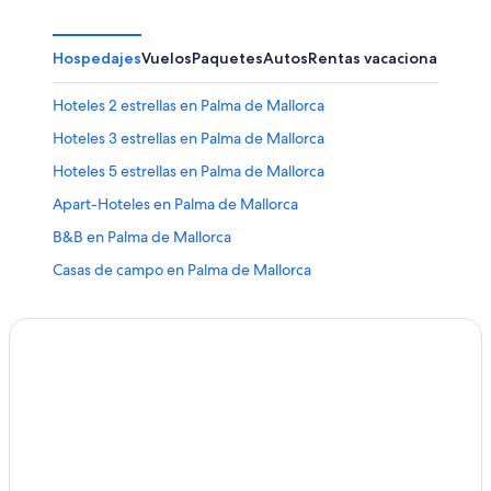
Hospedajes
Vuelos
Paquetes
Autos
Rentas vacacionales
Otr
Hoteles 2 estrellas en Palma de Mallorca
Hoteles 3 estrellas en Palma de Mallorca
Hoteles 5 estrellas en Palma de Mallorca
Apart-Hoteles en Palma de Mallorca
B&B en Palma de Mallorca
Casas de campo en Palma de Mallorca
Casas vacacionales en Palma de Mallorca
Casas flotantes en Palma de Mallorca
Resorts en Palma de Mallorca
Condominios en Palma de Mallorca
Apartamentos en Palma de Mallorca
Hoteles haciendas en Palma de Mallorca