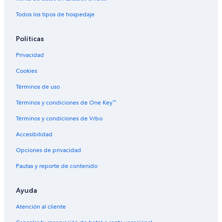
Hoteles de Iberostar en Palma de Mallorca
Room Mate Hotels en Palma de Mallorca
Todos los tipos de hospedaje
Hoteles en Palma de Mallorca
Políticas
Residencias en Palma de Mallorca
Privacidad
Villas en Palma de Mallorca
Cookies
Términos de uso
Términos y condiciones de One Key™
Términos y condiciones de Vrbo
Accesibilidad
Opciones de privacidad
Pautas y reporte de contenido
Ayuda
Atención al cliente