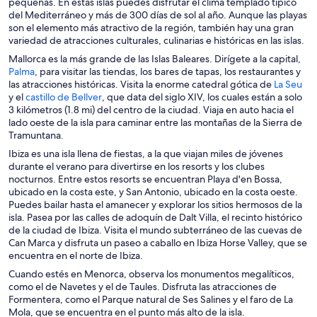
e
pequeñas. En estas islas puedes disfrutar el clima templado típico
a
del Mediterráneo y más de 300 días de sol al año. Aunque las playas
b
son el elemento más atractivo de la región, también hay una gran
r
variedad de atracciones culturales, culinarias e históricas en las islas.
i
Mallorca es la más grande de las Islas Baleares. Dirígete a la capital,
r
S
Palma
, para visitar las tiendas, los bares de tapas, los restaurantes y
á
e
S
las atracciones históricas. Visita la enorme catedral gótica de
La Seu
e
a
S
e
y el
castillo de Bellver
, que data del siglo XIV, los cuales están a solo
n
b
e
a
3 kilómetros (1.8 mi) del centro de la ciudad. Viaja en auto hacia el
u
r
a
b
lado oeste de la isla para caminar entre las montañas de la Sierra de
n
i
b
r
Tramuntana.
a
r
r
i
Ibiza es una isla llena de fiestas, a la que viajan miles de jóvenes
n
á
i
r
durante el verano para divertirse en los resorts y los clubes
u
e
r
á
nocturnos. Entre estos resorts se encuentran Playa d'en Bossa,
e
n
á
e
ubicado en la costa este, y San Antonio, ubicado en la costa oeste.
v
u
e
n
Puedes bailar hasta el amanecer y explorar los sitios hermosos de la
a
n
n
u
isla. Pasea por las calles de adoquín de Dalt Villa, el recinto histórico
v
a
u
n
de la ciudad de Ibiza. Visita el mundo subterráneo de las cuevas de
e
n
n
a
Can Marca y disfruta un paseo a caballo en Ibiza Horse Valley, que se
n
u
a
n
encuentra en el norte de Ibiza.
t
e
n
u
a
Cuando estés en Menorca, observa los monumentos megalíticos,
v
u
e
n
como el de Navetes y el de Taules. Disfruta las atracciones de
a
e
v
a
Formentera, como el Parque natural de Ses Salines y el faro de La
v
v
a
Mola, que se encuentra en el punto más alto de la isla.
e
a
v