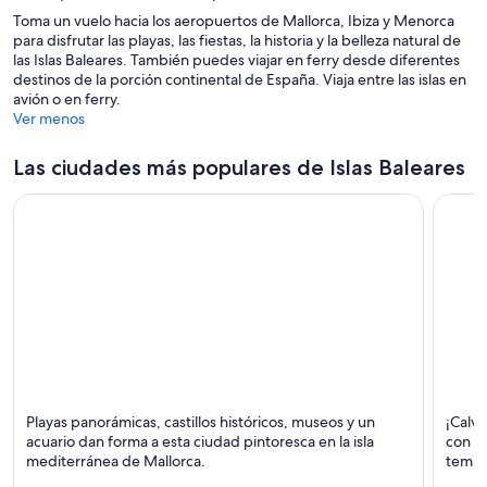
n
v
e
Toma un vuelo hacia los aeropuertos de Mallorca, Ibiza y Menorca
t
e
n
para disfrutar las playas, las fiestas, la historia y la belleza natural de
a
n
t
las Islas Baleares. También puedes viajar en ferry desde diferentes
n
t
a
destinos de la porción continental de España. Viaja entre las islas en
a
a
n
avión o en ferry.
n
a
Ver menos
a
Las ciudades más populares de Islas Baleares
Palma de Mallorca
Calvià
Playas panorámicas, castillos históricos, museos y un
¡Calvi
Comidas, Playas y Catedrales
Comidas
acuario dan forma a esta ciudad pintoresca en la isla
con su
mediterránea de Mallorca.
temát