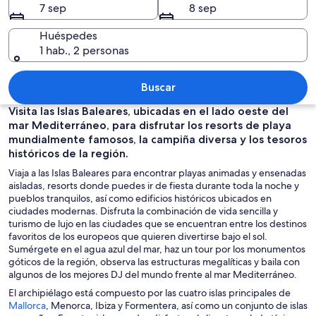
7 sep
8 sep
Huéspedes
1 hab., 2 personas
Concierto en interiores con mucha gen
Buscar
Visita las Islas Baleares, ubicadas en el lado oeste del
mar Mediterráneo, para disfrutar los resorts de playa
mundialmente famosos, la campiña diversa y los tesoros
históricos de la región.
Viaja a las Islas Baleares para encontrar playas animadas y ensenadas
aisladas, resorts donde puedes ir de fiesta durante toda la noche y
pueblos tranquilos, así como edificios históricos ubicados en
ciudades modernas. Disfruta la combinación de vida sencilla y
turismo de lujo en las ciudades que se encuentran entre los destinos
favoritos de los europeos que quieren divertirse bajo el sol.
Sumérgete en el agua azul del mar, haz un tour por los monumentos
góticos de la región, observa las estructuras megalíticas y baila con
algunos de los mejores DJ del mundo frente al mar Mediterráneo.
El archipiélago está compuesto por las cuatro islas principales de
S
Mallorca
, Menorca, Ibiza y Formentera, así como un conjunto de islas