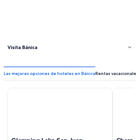
Visita Bánica
Las mejores opciones de hoteles en Bánica
Rentas vacacionales 
Glamping Lake San Juan
Charming El