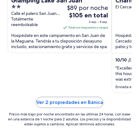
Glamping Lake San Juan
Charming
2
$89 por noche
Spaciou
El Cercado
out
Calle el palero San Juan
El
$105 en total
Family F
de la Maguana San Juan
Totalmente
of
precio
3 sep. - 4 sep.
reembolsable
5
es
Total con impuestos y cargos
de
Hospédate en este campamento en San Juan de
Hospédate e
$105
la Maguana. Tendrás a tu disposición desayuno
Cercado. Ten
incluido, estacionamiento gratis y servicios de spa.
en
patio y telev
total
por
10
/
10
¡Excep
noche
"Excellent 
del
this house 
3
was extreme
maintained,
sep
Enviada el 29
design that
al
Everything 
4
thoughtfully 
Ver 2 propiedades en Bánica
sep
Precio más bajo por noche encontrado en las últimas 24 horas, con base
en una estancia de 1 noche para 2 adultos. Los precios y la disponibilidad
están sujetos a cambios. Aplican términos adicionales.