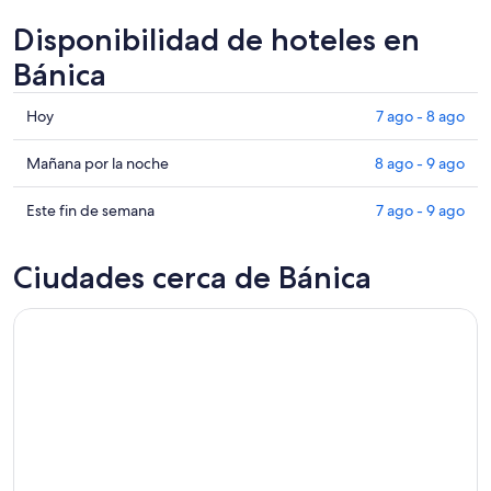
Disponibilidad de hoteles en
Bánica
Consultar
Hoy
7 ago - 8 ago
precios
en
Consultar
Mañana por la noche
8 ago - 9 ago
Bánica
precios
para
en
Consultar
Este fin de semana
7 ago - 9 ago
hoy,
Bánica
precios
7
para
en
Ciudades cerca de Bánica
ago
mañana
Bánica
-
por
para
8
la
este
ago
noche,
fin
8
de
ago
semana,
-
7
9
ago
ago
-
9