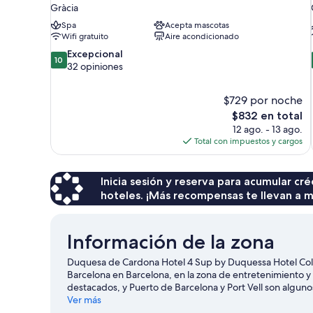
Gràcia
Spa
Acepta mascotas
Wifi gratuito
Aire acondicionado
10.0
Excepcional
10
de
32 opiniones
10,
Excepcional,
$729 por noche
32
El
$832 en total
opiniones
precio
12 ago. - 13 ago.
actual
Total con impuestos y cargos
es
de
$832
Inicia sesión y reserva para acumular c
hoteles. ¡Más recompensas te llevan a m
Información de la zona
Duquesa de Cardona Hotel 4 Sup by Duquessa Hotel Colle
Barcelona en Barcelona, en la zona de entretenimiento y c
destacados, y Puerto de Barcelona y Port Vell son algunos
área. ¿Quieres asistir a un evento o partido mientras es
Ver más
Olímpico Lluís Companys. Las actividades como snorkel y