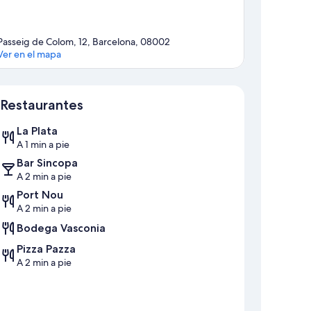
Passeig de Colom, 12, Barcelona, 08002
Ver en el mapa
Sección del mapa
Restaurantes
La Plata
A 1 min a pie
Bar Sincopa
A 2 min a pie
Port Nou
A 2 min a pie
Bodega Vasconia
Pizza Pazza
A 2 min a pie