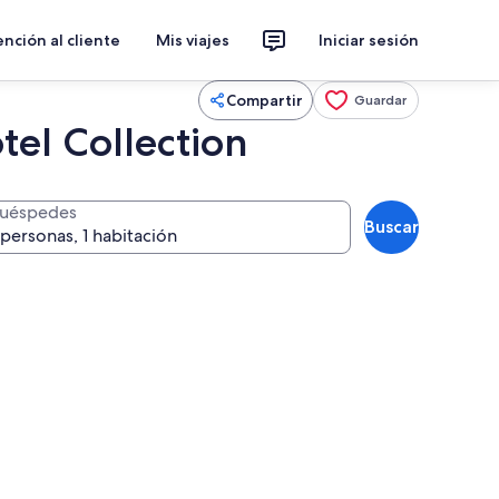
nción al cliente
Mis viajes
Iniciar sesión
Compartir
Guardar
el Collection
uéspedes
Buscar