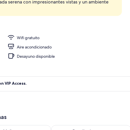
pada serena con impresionantes vistas y un ambiente
 de la propiedad
Wifi gratuito
Aire acondicionado
Desayuno disponible
on VIP Access.
has
isponibilidad para mañana ago 7 - ago 8
Consulta la disponibilidad para este 