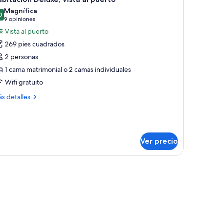
odas
Magnífica
s
0
9.0 de 10
(9
9 opiniones
otos
opiniones)
Vista al puerto
e
269 pies cuadrados
abitación
2 personas
eluxe,
1 cama matrimonial o 2 camas individuales
sta
Wifi gratuito
uerto
ás
s detalles
talles
bre
bitación
luxe,
ta
Ver precio
erto