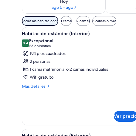
Hoy
ago 6 - ago 7
Filtros
Todas las habitaciones
1 cama
2 camas
3 camas o más
disponibles
Abrir
Una habitación de hotel con un
para
6
Habitación estándar (Interior)
todas
las
Excepcional
las
9.4
habitaciones
9.4 de 10
(23
23 opiniones
fotos
opiniones)
194 pies cuadrados
de
2 personas
Habitación
1 cama matrimonial o 2 camas individuales
estándar
Wifi gratuito
(Interior)
Más
Más detalles
detalles
sobre
Habitación
estándar
(Interior)
Ver preci
Abrir
Habitación de hotel con una ca
5
Habitación estándar (Exterior)