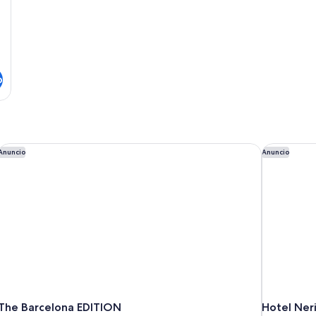
o
The Barcelona EDITION
Hotel Neri
Anuncio
Anuncio
The Barcelona EDITION
Hotel Ner