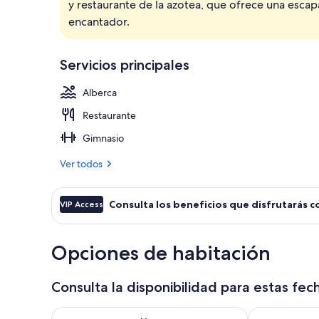
y restaurante de la azotea, que ofrece una esca
Vista frontal
encantador.
Servicios principales
Alberca
Restaurante
Gimnasio
Ver todos
Consulta los beneficios que disfrutarás c
VIP Access
Opciones de habitación
Consulta la disponibilidad para estas fec
Consulta la disponibilidad para hoy ago 6 - ago 7
Consulta la d