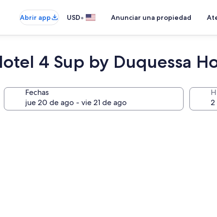
•
Abrir app
USD
Anunciar una propiedad
Ate
tel 4 Sup by Duquessa Hot
Fechas
H