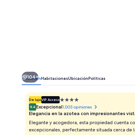
Hotel
4
Sup
by
Duquessa
Hotel
Collection
104+
Resumen
Habitaciones
Ubicación
Políticas
Propiedad
De lujo
VIP Access
de
Excepcional
1,003 opiniones
9.4
4.0
Elegancia en la azotea con impresionantes vist
estrellas
Elegante y acogedora, esta propiedad cuenta con
excepcionales, perfectamente situada cerca de la