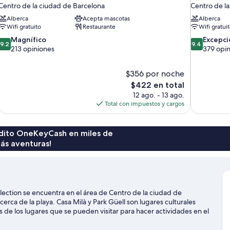
Centro de la ciudad de Barcelona
Centro de l
Alberca
Acepta mascotas
Alberca
Wifi gratuito
Restaurante
Wifi gratui
9.2
9.4
Magnífico
Excepci
9.2
9.4
de
de
213 opiniones
379 opi
10,
10,
Magnífico,
Excepcional
$356 por noche
213
379
El
$422 en total
opiniones
opiniones
precio
12 ago. - 13 ago.
actual
Total con impuestos y cargos
es
de
$422
rédito OneKeyCash en miles de
ás aventuras!
ction se encuentra en el área de Centro de la ciudad de
erca de la playa. Casa Milà y Park Güell son lugares culturales
 de los lugares que se pueden visitar para hacer actividades en el
tás en la ciudad? Consulta el calendario de Camp Nou o Estadio
 ski acuático ofrecen una gran oportunidad de disfrutar del agua