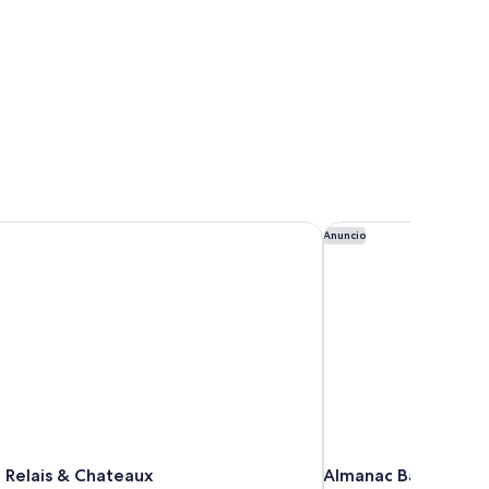
 Relais & Chateaux
Almanac Barcelona
Anuncio
i Relais & Chateaux
Almanac Barcelona