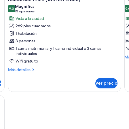
todas
t
Magnífica
las
9.0
la
9.
9.0 de 10
(13
13 opiniones
fotos
f
opiniones)
Vista a la ciudad
de
d
269 pies cuadrados
Habitación
H
1 habitación
triple
D
3 personas
(with
vi
1 cama matrimonial y 1 cama individual o 3 camas
Extra
al
individuales
Bed)
p
M
Má
Wifi gratuito
de
so
Más
Más detalles
Ha
detalles
De
sobre
vis
o
Ver precio
Habitación
al
triple
pu
(with
a cama grande, un escritorio, un televisor y un sofá.
Extra
Bed)