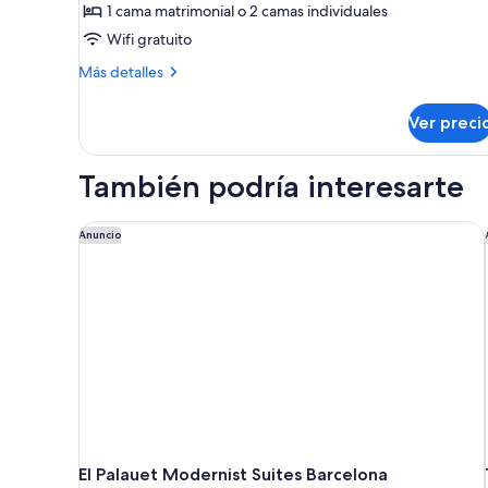
Suite
1 cama matrimonial o 2 camas individuales
junior
Wifi gratuito
Más
Más detalles
detalles
sobre
Ver preci
Suite
junior
También podría interesarte
El Palauet Modernist Suites Barcelona
Anuncio
El Palauet Modernist Suites Barcelona