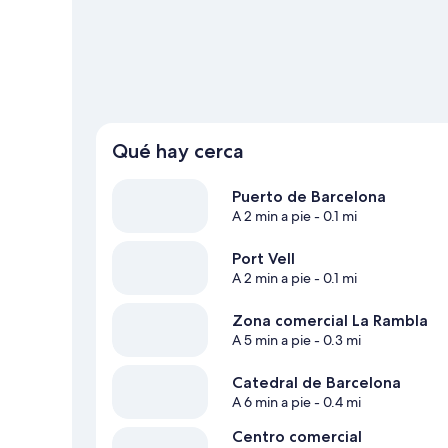
y, si buscas un poco de adrenalina, puedes hacer ciclism
alrededores.
Visita nuestra guía de Barcelona
Qué hay cerca
Puerto de Barcelona
A 2 min a pie
- 0.1 mi
Port Vell
A 2 min a pie
- 0.1 mi
Zona comercial La Rambla
A 5 min a pie
- 0.3 mi
Catedral de Barcelona
A 6 min a pie
- 0.4 mi
Centro comercial