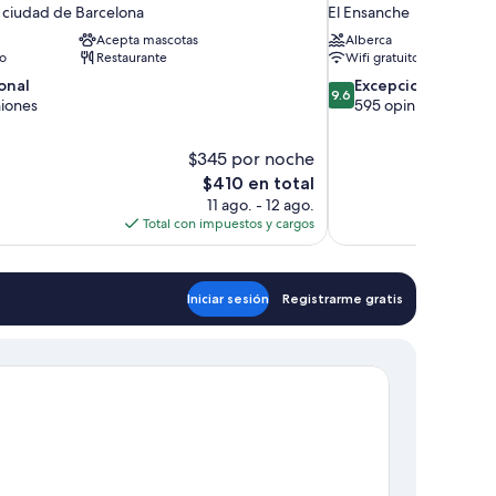
a ciudad de Barcelona
El Ensanche
Acepta mascotas
Alberca
to
Restaurante
Wifi gratuito
9.6
onal
Excepcional
9.6
de
niones
595 opiniones
10,
,
Excepcional,
$345 por noche
595
El
$410 en total
opiniones
precio
11 ago. - 12 ago.
actual
Total con impuestos y cargos
es
de
$410
Iniciar sesión
Registrarme gratis