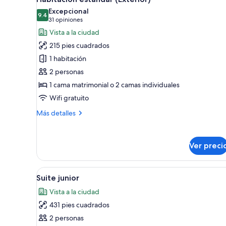
todas
Excepcional
las
9.4
9.4 de 10
(31
31 opiniones
fotos
opiniones)
Vista a la ciudad
de
215 pies cuadrados
Habitación
1 habitación
estándar
2 personas
(Exterior)
1 cama matrimonial o 2 camas individuales
Wifi gratuito
Más
Más detalles
detalles
sobre
Habitación
Ver preci
estándar
(Exterior)
Abrir
Una habitación de hotel con un
8
Suite junior
todas
Vista a la ciudad
las
431 pies cuadrados
fotos
de
2 personas