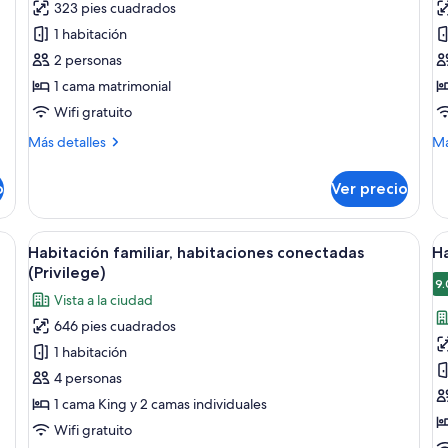
323 pies cuadrados
Habitación
H
1 habitación
Deluxe
c
2 personas
(Elegance)
1 cama matrimonial
Wifi gratuito
Más
M
Más detalles
Má
detalles
de
sobre
so
o
Ver precio
Habitación
Ha
Deluxe
cu
(Elegance)
mas, una mesita de noche, una lámpara, una silla y un amplio ventanal con c
Abrir
Una habitación de hotel moderna con u
A
6
Habitación familiar, habitaciones conectadas
Ha
todas
t
(Privilege)
las
la
9.
Vista a la ciudad
fotos
f
646 pies cuadrados
de
d
1 habitación
Habitación
H
familiar,
d
4 personas
habitaciones
P
1 cama King y 2 camas individuales
conectadas
(C
Wifi gratuito