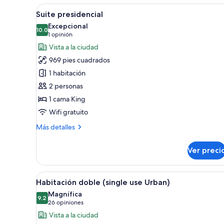
clásica
Abrir
Una habitación de hotel moder
11
Suite presidencial
todas
Excepcional
las
10.0
10.0 de 10
(1
1 opinión
fotos
opinión)
Vista a la ciudad
de
969 pies cuadrados
Suite
1 habitación
presidencial
2 personas
1 cama King
Wifi gratuito
Más
Más detalles
detalles
sobre
Ver preci
Suite
presidencial
Abrir
Habitación de hotel con una ca
7
Habitación doble (single use Urban)
todas
Magnífica
las
9.2
9.2 de 10
(26
26 opiniones
fotos
opiniones)
Vista a la ciudad
de