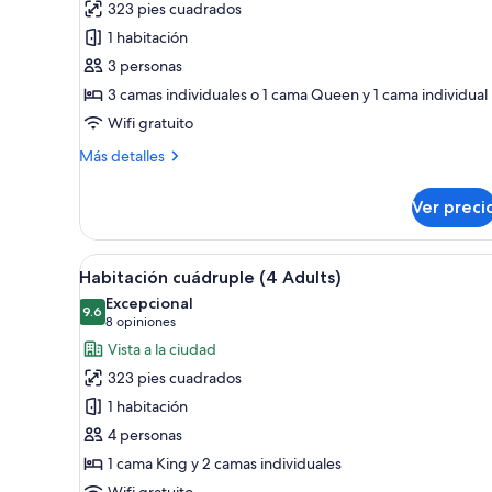
323 pies cuadrados
Habitación
1 habitación
triple
3 personas
superior
3 camas individuales o 1 cama Queen y 1 cama individual
(Privilege)
Wifi gratuito
Más
Más detalles
detalles
sobre
Ver preci
Habitación
triple
superior
Abrir
Habitación de hotel con dos ca
6
(Privilege)
Habitación cuádruple (4 Adults)
todas
Excepcional
las
9.6
9.6 de 10
(8
8 opiniones
fotos
opiniones)
Vista a la ciudad
de
323 pies cuadrados
Habitación
1 habitación
cuádruple
4 personas
(4
1 cama King y 2 camas individuales
Adults)
Wifi gratuito