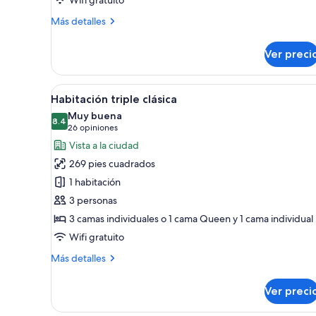
Más
Más detalles
detalles
sobre
Ver preci
Habitación
cuádruple
(4
Abrir
Habitación de hotel con dos cam
6
Adults)
Habitación triple clásica
todas
Muy buena
las
8.4
8.4 de 10
(26
26 opiniones
fotos
opiniones)
Vista a la ciudad
de
269 pies cuadrados
Habitación
1 habitación
triple
3 personas
clásica
3 camas individuales o 1 cama Queen y 1 cama individual
Wifi gratuito
Más
Más detalles
detalles
sobre
Ver preci
Habitación
triple