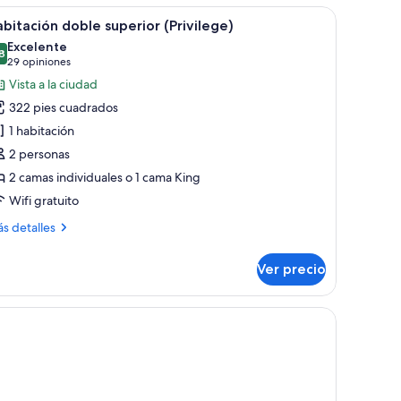
montado en la pared.
de, dos lámparas de noche, un escritorio con una silla y un espejo amplio.
brir
Habitación de hotel moderna con una cama grand
7
bitación doble superior (Privilege)
odas
Excelente
s
8
8.8 de 10
(29
29 opiniones
otos
opiniones)
Vista a la ciudad
e
322 pies cuadrados
abitación
1 habitación
oble
2 personas
uperior
2 camas individuales o 1 cama King
rivilege)
Wifi gratuito
ás
s detalles
talles
bre
Ver precio
bitación
ble
perior
de pantalla plana y una ventana con cortinas.
ivilege)