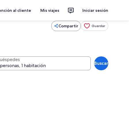
nción al cliente
Mis viajes
Iniciar sesión
Compartir
Guardar
uéspedes
Buscar