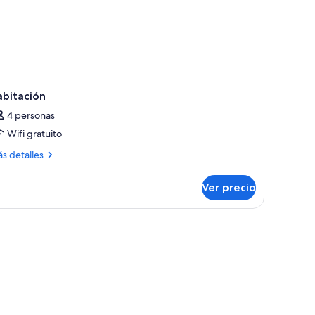
abitación
4 personas
Wifi gratuito
ás
s detalles
talles
bre
Ver precio
bitación