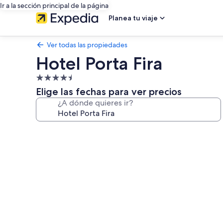
Ir a la sección principal de la página
Planea tu viaje
Ver todas las propiedades
Hotel Porta Fira
Propiedad
de
Elige las fechas para ver precios
4.5
¿A dónde quieres ir?
estrellas
Galería
de
fotos
de
Hotel
Porta
Fira