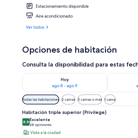
Estacionamiento disponible
Lobby
Aire acondicionado
Ver todos
Opciones de habitación
Consulta la disponibilidad para estas fec
Consulta la disponibilidad para hoy ago 8 - ago 9
Consulta la d
Hoy
ago 8 - ago 9
Filtros
Todas las habitaciones
2 camas
3 camas o más
1 cama
disponibles
Abrir
Una habitación de hotel con u
para
6
Habitación triple superior (Privilege)
todas
las
Excelente
las
8.8
habitaciones
8.8 de 10
(28
28 opiniones
fotos
opiniones)
Vista a la ciudad
de