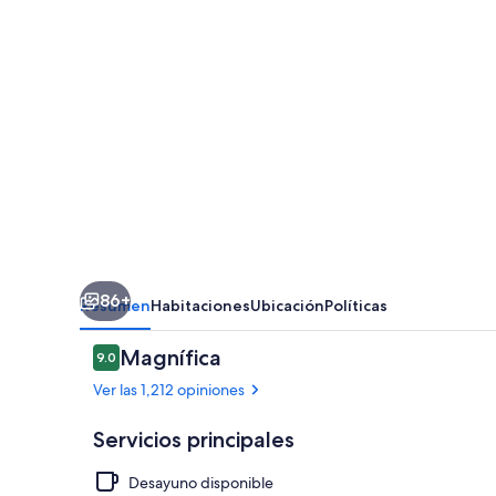
86+
Resumen
Habitaciones
Ubicación
Políticas
Opiniones
Magnífica
9.0
9.0 de 10,
Ver las 1,212 opiniones
Servicios principales
Desayuno disponible