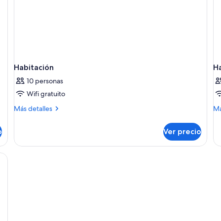
Habitación
H
10 personas
Wifi gratuito
Más
M
Más detalles
Má
detalles
de
sobre
so
o
Ver precio
Habitación
Ha