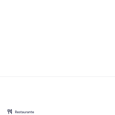
Sala de estar
Suite panorám
Restaurante