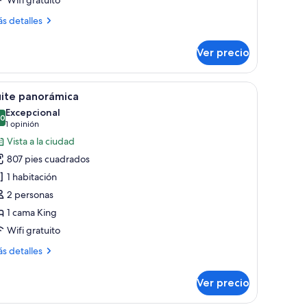
ás
s detalles
talles
bre
Ver precio
bitación
ble
emium
e.
e, un escritorio con una silla, dos lámparas de noche, un televisor de panta
brir
Una habitación de hotel moderna con una cam
13
ass)
uite panorámica
odas
Excepcional
s
.0
10.0 de 10
(1
1 opinión
otos
opinión)
Vista a la ciudad
e
807 pies cuadrados
uite
1 habitación
anorámica
2 personas
1 cama King
Wifi gratuito
ás
s detalles
talles
bre
Ver precio
ite
norámica