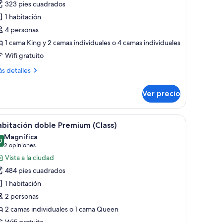
323 pies cuadrados
abitación
1 habitación
uádruple
4 personas
1 cama King y 2 camas individuales o 4 camas individuales
Wifi gratuito
ás
s detalles
talles
bre
Ver precio
bitación
ádruple
ortinas.
na cama grande, un televisor montado en la pared, un rincón de descanso co
brir
Habitación de hotel con cama, dos sillones bl
8
bitación doble Premium (Class)
odas
Magnífica
s
0
9.0 de 10
(2
2 opiniones
otos
opiniones)
Vista a la ciudad
e
484 pies cuadrados
abitación
1 habitación
oble
2 personas
remium
2 camas individuales o 1 cama Queen
lass)
Wifi gratuito