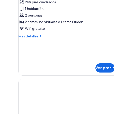
269 pies cuadrados
Habitación
1 habitación
doble
2 personas
(single
2 camas individuales o 1 cama Queen
use
Urban)
Wifi gratuito
Más
Más detalles
detalles
sobre
Habitación
doble
(single
use
Ver preci
Urban)