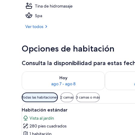
Tina de hidromasaje
Exterior
Spa
Ver todos
Opciones de habitación
Consulta la disponibilidad para estas fec
Consulta la disponibilidad para hoy ago 7 - ago 8
Consulta la d
Hoy
ago 7 - ago 8
Filtros
Todas las habitaciones
2 camas
3 camas o más
disponibles
Abrir
Habitación de hotel con una c
para
6
Habitación estándar
todas
las
Vista al jardín
las
habitaciones
280 pies cuadrados
fotos
de
1 habitación