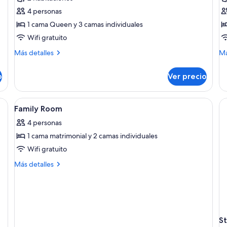
Habitación
S
4 personas
familiar
R
1 cama Queen y 3 camas individuales
w
Wifi gratuito
B
Más
M
Más detalles
Má
detalles
de
sobre
so
o
Ver precio
Habitación
St
familiar
R
wi
ma grande, dos mesitas de noche, un sofá, un mural con palmeras y pájaros, 
Abrir
Baño | Regadera, regadera tipo lluvia,
1
Bu
Family Room
todas
4 personas
las
1 cama matrimonial y 2 camas individuales
fotos
de
Wifi gratuito
Family
Más
Más detalles
Room
detalles
sobre
Family
Room
S