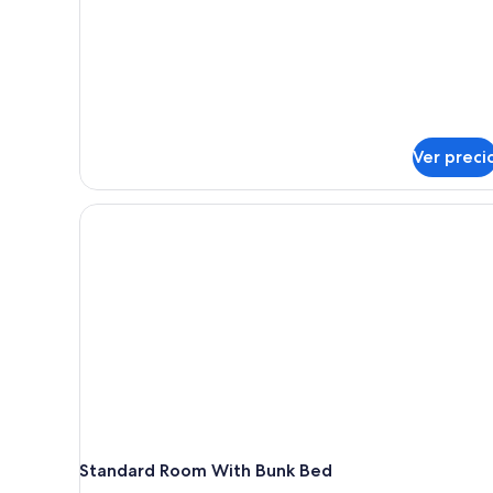
Big
Family
Room
Ver preci
Standard Room With Bunk Bed