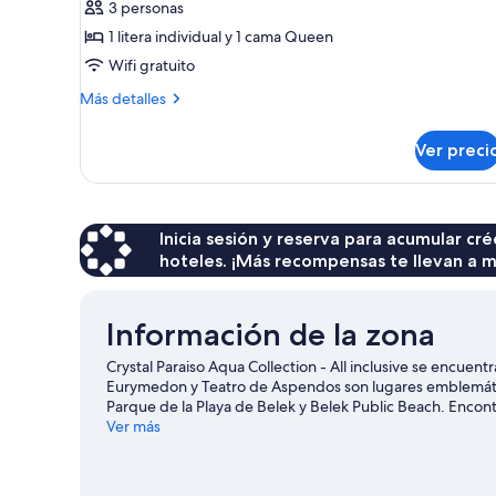
3 personas
1 litera individual y 1 cama Queen
Wifi gratuito
Más
Más detalles
detalles
sobre
Ver preci
Standard
Room
With
Bunk
Bed
Inicia sesión y reserva para acumular c
hoteles. ¡Más recompensas te llevan a m
Información de la zona
Crystal Paraiso Aqua Collection - All inclusive se encuen
Eurymedon y Teatro de Aspendos son lugares emblemáticos
Parque de la Playa de Belek y Belek Public Beach. Encont
actividades como windsurf y golf, entre otras.
Ver más
Visita nues
Ver más resorts en Serik