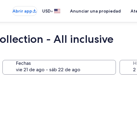
•
Abrir app
USD
Anunciar una propiedad
Ate
llection - All inclusive
Fechas
H