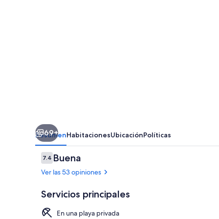
Collection
-
All
inclusive
69+
Resumen
Habitaciones
Ubicación
Políticas
Opiniones
Buena
7.4
7.4 de 10,
Ver las 53 opiniones
Servicios principales
En una playa privada