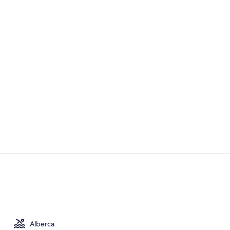
Exterior
Playa privad
Alberca