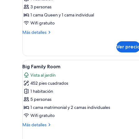
Habitación
3 personas
estándar
1 cama Queen y 1 cama individual
Wifi gratuito
Más
Más detalles
detalles
sobre
Ver preci
Habitación
estándar
Abrir
Habitación de hotel con una ca
4
Big Family Room
todas
Vista al jardín
las
452 pies cuadrados
fotos
de
1 habitación
Big
5 personas
Family
1 cama matrimonial y 2 camas individuales
Room
Wifi gratuito
Más
Más detalles
detalles
sobre