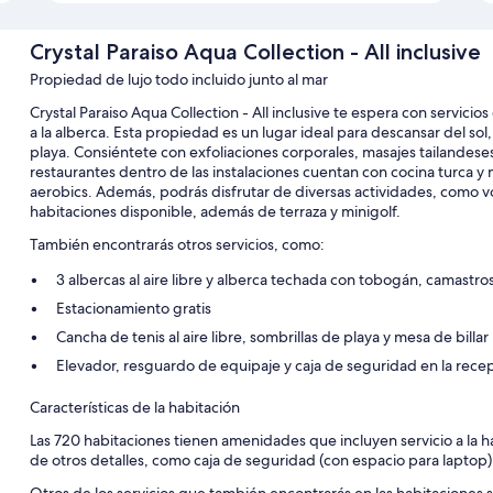
Crystal Paraiso Aqua Collection - All inclusive
Propiedad de lujo todo incluido junto al mar
Crystal Paraiso Aqua Collection - All inclusive te espera con servicio
a la alberca. Esta propiedad es un lugar ideal para descansar del sol
playa. Consiéntete con exfoliaciones corporales, masajes tailandeses 
restaurantes dentro de las instalaciones cuentan con cocina turca y
aerobics. Además, podrás disfrutar de diversas actividades, como vóle
habitaciones disponible, además de terraza y minigolf.
También encontrarás otros servicios, como:
3 albercas al aire libre y alberca techada con tobogán, camastros
Estacionamiento gratis
Cancha de tenis al aire libre, sombrillas de playa y mesa de billar
Elevador, resguardo de equipaje y caja de seguridad en la rece
Características de la habitación
Las 720 habitaciones tienen amenidades que incluyen servicio a la h
de otros detalles, como caja de seguridad (con espacio para laptop)