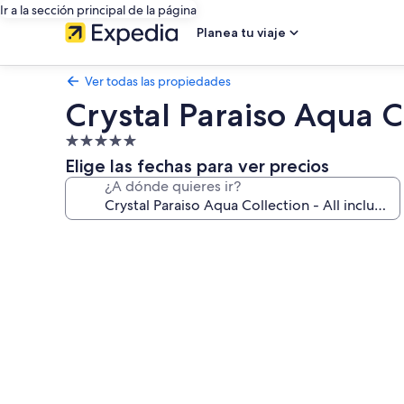
Ir a la sección principal de la página
Planea tu viaje
Ver todas las propiedades
Crystal Paraiso Aqua Co
Propiedad
de
Elige las fechas para ver precios
5.0
¿A dónde quieres ir?
estrellas
Galería
de
fotos
de
Crystal
Paraiso
Aqua