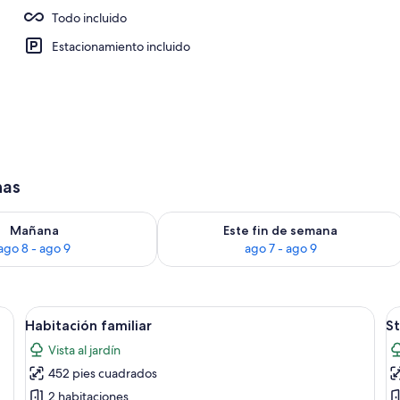
Todo incluido
Estacionamiento incluido
has
isponibilidad para mañana ago 8 - ago 9
Consulta la disponibilidad para este 
Mañana
Este fin de semana
ago 8 - ago 9
ago 7 - ago 9
ama grande, dos mesitas de noche con lámparas, un televisor montado en la p
Abrir
Habitación de hotel con cama, mesitas d
A
6
Habitación familiar
S
todas
t
Vista al jardín
las
la
452 pies cuadrados
fotos
f
de
d
2 habitaciones