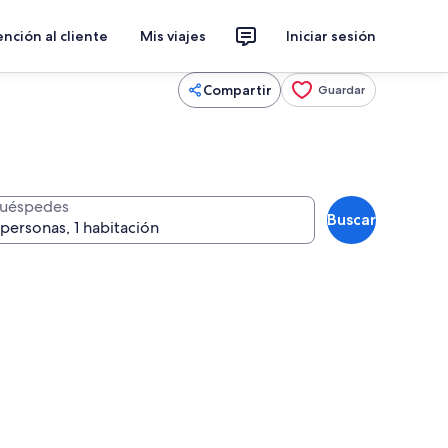
nción al cliente
Mis viajes
Iniciar sesión
Compartir
Guardar
uéspedes
Buscar