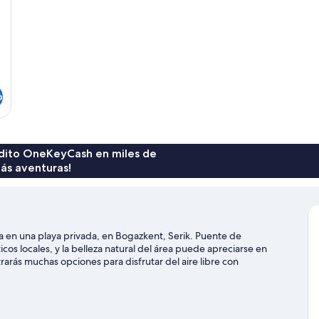
o
rédito OneKeyCash en miles de
ás aventuras!
tra en una playa privada, en Bogazkent, Serik. Puente de
 locales, y la belleza natural del área puede apreciarse en
rarás muchas opciones para disfrutar del aire libre con
tra guía de Serik