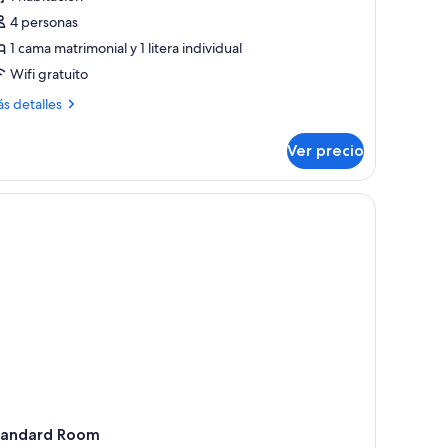
tandard
4 personas
oom
1 cama matrimonial y 1 litera individual
ith
Wifi gratuito
unkBed
ás
s detalles
talles
bre
Ver precio
andard
oom
th
y una puerta a la izquierda.
 secadora de cabello, pantuflas
nkBed
tandard Room