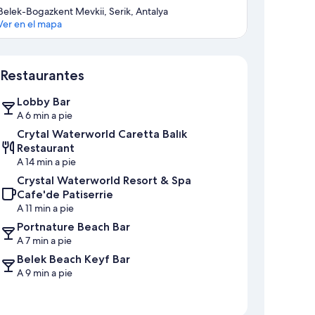
Belek-Bogazkent Mevkii, Serik, Antalya
Ver en el mapa
Sección del mapa
Restaurantes
Lobby Bar
A 6 min a pie
Crytal Waterworld Caretta Balık
Restaurant
A 14 min a pie
Crystal Waterworld Resort & Spa
Cafe'de Patiserrie
A 11 min a pie
Portnature Beach Bar
A 7 min a pie
Belek Beach Keyf Bar
A 9 min a pie