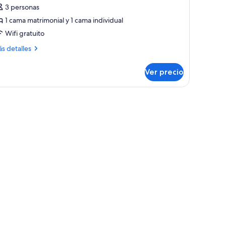
3 personas
1 cama matrimonial y 1 cama individual
Wifi gratuito
ás
s detalles
talles
bre
Ver precio
andard
oom