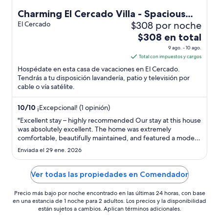
Charming El Cercado Villa - Spacious
$308 por noche
Modern 3BR with AC- Family Friendly
El Cercado
El
$308 en total
precio
9 ago. - 10 ago.
es
Total con impuestos y cargos
de
Hospédate en esta casa de vacaciones en El Cercado.
$308
Tendrás a tu disposición lavandería, patio y televisión por
cable o vía satélite.
en
total
por
10
/
10
¡Excepcional! (1 opinión)
noche
"Excellent stay – highly recommended Our stay at this house
del
was absolutely excellent. The home was extremely
comfortable, beautifully maintained, and featured a modern
9
Florida-style design that immediately made us feel at home.
ago
Enviada el 29 ene. 2026
Everything was clean, well organized, and thoughtfully set
al
up for guests. ..."
10
Ver todas las propiedades en Comendador
ago
Precio más bajo por noche encontrado en las últimas 24 horas, con base
en una estancia de 1 noche para 2 adultos. Los precios y la disponibilidad
están sujetos a cambios. Aplican términos adicionales.