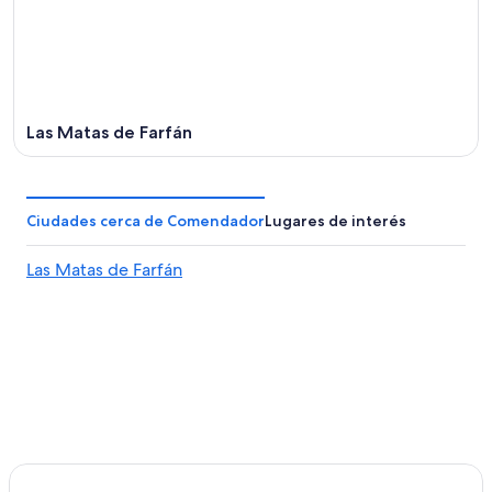
ago
ago
-
16
ago
Las Matas de Farfán
Ciudades cerca de Comendador
Lugares de interés
Las Matas de Farfán