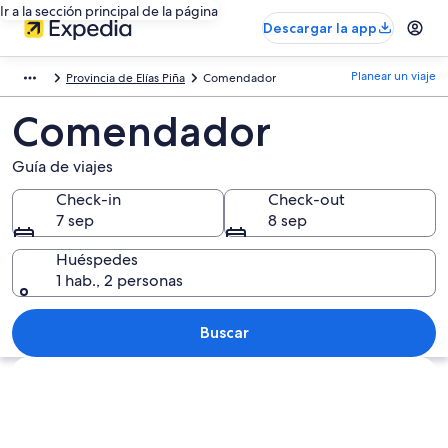
Ir a la sección principal de la página
Descargar la app
Planear un viaje
Provincia de Elías Piña
Comendador
Comendador
Guía de viajes
Check-in
Check-out
7 sep
8 sep
Huéspedes
1 hab., 2 personas
Buscar
Explorar mapa