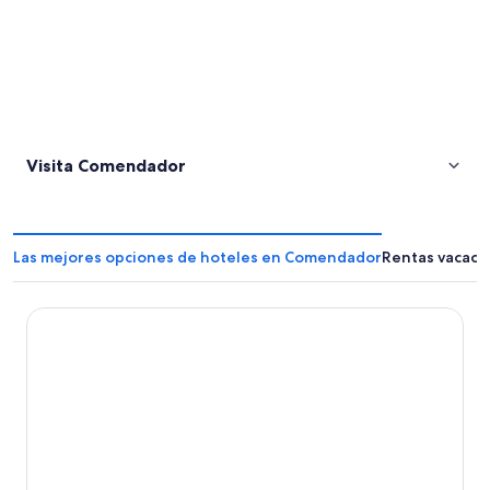
Visita Comendador
Las mejores opciones de hoteles en Comendador
Rentas vacaci
Charming El Cercado Villa - Spacious Modern 3BR with AC-