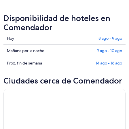
Disponibilidad de hoteles en
Comendador
Consultar
Hoy
8 ago - 9 ago
precios
en
Consultar
Mañana por la noche
9 ago - 10 ago
Comendador
precios
para
en
Consultar
Próx. fin de semana
14 ago - 16 ago
hoy,
Comendador
precios
8
para
en
Ciudades cerca de Comendador
ago
mañana
Comendador
-
por
para
9
la
el
ago
noche,
próximo
9
fin
ago
de
-
semana,
10
14