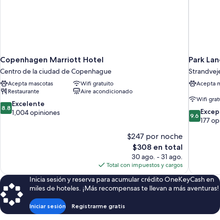
Copenhagen Marriott Hotel
Park La
Centro de la ciudad de Copenhague
Strandvej
Acepta mascotas
Wifi gratuito
Acepta 
Restaurante
Aire acondicionado
Wifi grat
8.8
Excelente
8.8
9.6
Excep
de
1,004 opiniones
9.6
de
177 op
10,
10,
Excelente,
$247 por noche
Excepcion
1,004
El
177
$308 en total
opiniones
precio
opiniones
30 ago. - 31 ago.
actual
Total con impuestos y cargos
es
Inicia sesión y reserva para acumular crédito OneKeyCash en
de
miles de hoteles. ¡Más recompensas te llevan a más aventuras!
$308
Iniciar sesión
Registrarme gratis