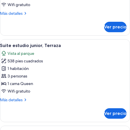
Terraza
Wifi gratuito
Más
Más detalles
detalles
sobre
Ver precio
Habitación
Deluxe,
Terraza
Abrir
Una mesa con una lámpara, cubos de h
12
Suite estudio junior, Terraza
todas
Vista al parque
las
538 pies cuadrados
fotos
de
1 habitación
Suite
3 personas
estudio
1 cama Queen
junior,
Wifi gratuito
Terraza
Más
Más detalles
detalles
sobre
Ver precio
Suite
estudio
junior,
Abrir
Un sofá con textura, un jarrón con flo