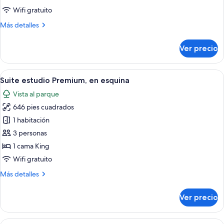
1
Wifi gratuito
cama
Más
Más detalles
matrimonial
detalles
sobre
Ver precio
Habitación
Deluxe,
1
Abrir
Una mesa con una lámpara, cubos de h
8
cama
Suite estudio Premium, en esquina
todas
matrimonial
Vista al parque
las
646 pies cuadrados
fotos
de
1 habitación
Suite
3 personas
estudio
1 cama King
Premium,
Wifi gratuito
en
Más
Más detalles
esquina
detalles
sobre
Ver precio
Suite
estudio
Premium,
Abrir
Interior de un restaurante con una me