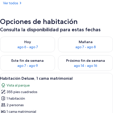
Ver todos
Opciones de habitación
Consulta la disponibilidad para estas fechas
Consulta la disponibilidad para hoy ago 6 - ago 7
Consulta la disponibilidad pa
Hoy
Mañana
ago 6 - ago 7
ago 7 - ago 8
Consulta la disponibilidad para este fin de semana ago 7 - ag
Consulta la disponibilidad par
Este fin de semana
Próximo fin de semana
ago 7 - ago 9
ago 14 - ago 16
Abrir
1 habitación, sábanas de algodón egip
10
Habitación Deluxe, 1 cama matrimonial
todas
Vista al parque
las
355 pies cuadrados
fotos
de
1 habitación
Habitación
2 personas
Deluxe,
1 cama matrimonial