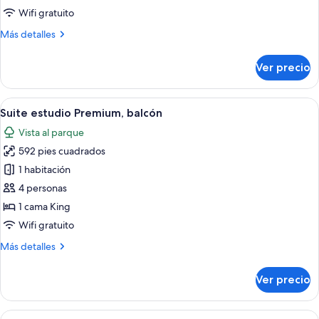
junior
Wifi gratuito
Más
Más detalles
detalles
sobre
Ver precio
Suite
estudio
junior
Abrir
Televisión de pantalla plana de 43 pul
13
Suite estudio Premium, balcón
todas
Vista al parque
las
592 pies cuadrados
fotos
de
1 habitación
Suite
4 personas
estudio
1 cama King
Premium,
Wifi gratuito
balcón
Más
Más detalles
detalles
sobre
Ver precio
Suite
estudio
Premium,
Abrir
Una cama moderna con estructura metá