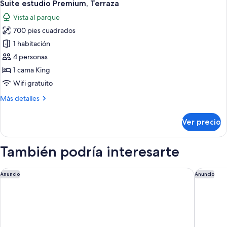
10
Terraza
Suite estudio Premium, Terraza
todas
Vista al parque
las
700 pies cuadrados
fotos
de
1 habitación
Suite
4 personas
estudio
1 cama King
Premium,
Wifi gratuito
Terraza
Más
Más detalles
detalles
sobre
Ver precio
Suite
estudio
Premium,
También podría interesarte
Terraza
Copenhagen Marriott Hotel
Park La
Anuncio
Anuncio