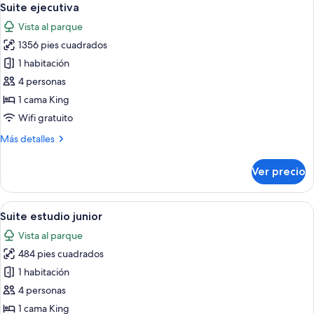
18
en
Suite ejecutiva
todas
esquina
Vista al parque
las
1356 pies cuadrados
fotos
de
1 habitación
Suite
4 personas
ejecutiva
1 cama King
Wifi gratuito
Más
Más detalles
detalles
sobre
Ver precio
Suite
ejecutiva
Abrir
Habitación de hotel moderna con una ca
11
Suite estudio junior
todas
Vista al parque
las
484 pies cuadrados
fotos
de
1 habitación
Suite
4 personas
estudio
1 cama King