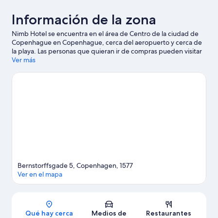
Información de la zona
Nimb Hotel se encuentra en el área de Centro de la ciudad de
Copenhague en Copenhague, cerca del aeropuerto y cerca de
la playa. Las personas que quieran ir de compras pueden visitar
Strøget, mientras que quienes deseen conocer los puntos de
Ver más
interés más famosos del área pueden ir a Jardines de Tívoli y
Zoológico de Copenhague. Asiste a un evento o partido en
Estadio de fútbol Parken Stadium, y haz algo de tiempo para
conocer Parque de diversiones Bakken, una de las atracciones
imperdibles del lugar. Encontrarás muchas opciones para
conocer la zona con actividades como renta o tours en segway.
Visita nuestra guía de Copenhague
Bernstorffsgade 5, Copenhagen, 1577
Ver en el mapa
Sección del mapa
Qué hay cerca
Medios de
Restaurantes