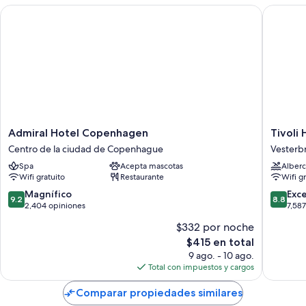
Admiral Hotel Copenhagen
Tivoli Ho
Admiral
Tivoli
Admiral Hotel Copenhagen
Tivoli 
Hotel
Hotel
Centro de la ciudad de Copenhague
Vesterb
Copenhagen
Vesterb
Spa
Acepta mascotas
Alberc
Centro
Wifi gratuito
Restaurante
Wifi g
de
la
9.2
8.8
Magnífico
Exc
9.2
8.8
ciudad
de
de
2,404 opiniones
7,58
de
10,
10,
$332 por noche
Copenhague
Magnífico,
Excelent
El
$415 en total
2,404
7,587
precio
opiniones
opinion
9 ago. - 10 ago.
actual
Total con impuestos y cargos
es
de
Comparar propiedades similares
$415