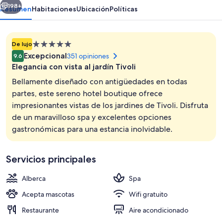
198+
Resumen
Habitaciones
Ubicación
Políticas
Propiedad
De lujo
de
Excepcional
351 opiniones
9.6
5.0
Elegancia con vista al jardín Tivoli
estrellas
Bellamente diseñado con antigüedades en todas
partes, este sereno hotel boutique ofrece
impresionantes vistas de los jardines de Tivoli. Disfruta
Vista frontal de la propiedad por la t
de un maravilloso spa y excelentes opciones
gastronómicas para una estancia inolvidable.
Servicios principales
Alberca
Spa
Acepta mascotas
Wifi gratuito
Restaurante
Aire acondicionado