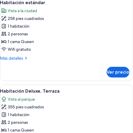
7
balcón
Habitación estándar
todas
Vista a la ciudad
las
258 pies cuadrados
fotos
de
1 habitación
Habitación
2 personas
estándar
1 cama Queen
Wifi gratuito
Más
Más detalles
detalles
sobre
Ver precio
Habitación
estándar
Abrir
Una cama moderna con estructura metá
11
Habitación Deluxe, Terraza
todas
Vista al parque
las
355 pies cuadrados
fotos
de
1 habitación
Habitación
2 personas
Deluxe,
1 cama Queen