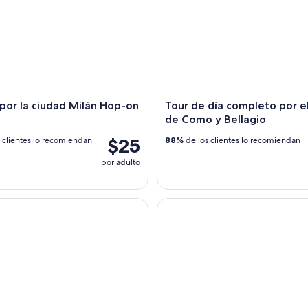
por la ciudad Milán Hop-on
Tour de día completo por e
de Como y Bellagio
$25
 clientes lo recomiendan
88%
de los clientes lo recomiendan
por adulto
ercial Serravalle Designer Outlet
Tour histórico de Milán y la ú