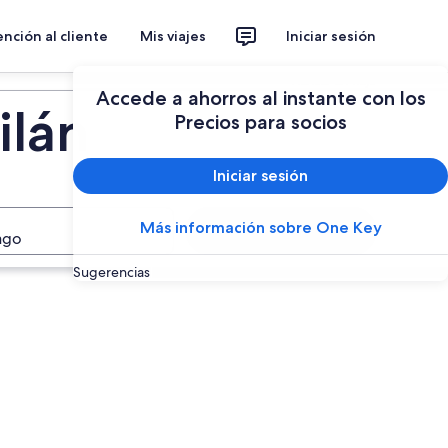
nción al cliente
Mis viajes
Iniciar sesión
Planear un viaje
Accede a ahorros al instante con los
ilán
Precios para socios
Iniciar sesión
Más información sobre One Key
Buscar
ago
Sugerencias