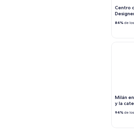
Centro c
Designe
84%
de los
Milán en u
Milán en
y la cat
94%
de los