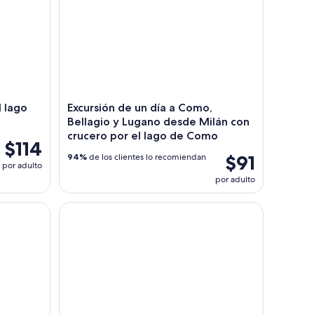
l lago
Excursión de un día a Como,
Bellagio y Lugano desde Milán con
crucero por el lago de Como
$114
$91
94%
de los clientes lo recomiendan
por adulto
por adulto
ltima cena
Visita guiada sin colas al Duomo de Milán y La últ