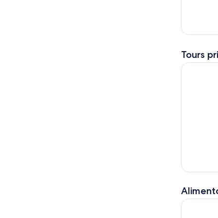
Tours pr
Desde Com
Alimento
Milán: clas