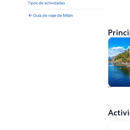
Tipos de actividades
Guía de viaje de Milán
Princ
Tours y ex
Tours
excursio
un d
Activ
Turismo po