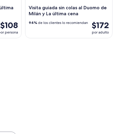
última
Visita guiada sin colas al Duomo de
Milán y La última cena
$108
$172
94%
de los clientes lo recomiendan
or persona
por adulto