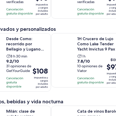
precio
an
verificadas
verificadas
10
10
10
10
impuestos
impues
es
er
con
con
y cargos
y car
horas
horas
Cancelación
Cancelación
incluidos
inclui
de
$1
374
16
gratuita disponible
gratuita disponible
y
por adulto
por adu
$98.
y
opiniones
opiniones
30
por
el
minutos
ivados y personalizados
adulto
ac
es
o: recorrido por Bellagio y Lugano con crucero por el lago
1H Crucero de Lujo Como Lake Tend
Desde Como:
1H Crucero de Lujo
$9
recorrido por
Como Lake Tender
po
Bellagio y Lugano
Yacht Invictus 9 Pax
ad
con crucero por el
La
La
8 h 30 min
1 h
lago Como
El
$13
9.2
7.8
9.2/10
7.8/10
actividad
actividad
$9
pr
de
31 opiniones de
de
10 opiniones de
dura
dura
El
$108
ant
GetYourGuide
Viator
10
10
8
1
impues
precio
er
con
con
y car
horas
hora
impuestos y
Cancelación
Cancelación
es
inclui
$1
cargos
31
10
gratuita
gratuita disponible
y
por adu
incluidos
de
y
disponible
por adulto
opiniones
opiniones
30
$108.
el
minutos
por
act
s, bebidas y vida nocturna
adulto
es
Se abrirá en una nueva pestaña
e de gelato y pizza
Cata de vinos Barolo para grupos p
$9
Milán: clase de
Cata de vinos Barol
po