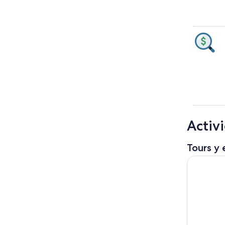
Activ
Tours y 
Italia y S