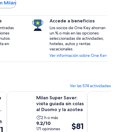
en Milán
e
Accede a beneficios
 entradas
Los socios de One Key ahorran
ciones
un % o más en las opciones
nutos.
seleccionadas de actividades,
ta en
hoteles, autos y rentas
vacacionales.
Ver información sobre One Key
Ver las 574 actividades
 abrirá en una nueva pestaña
Se abrirá en una
io y Lugano desde Milán con crucero por e...
Milan Super Saver: visita guiada sin colas al Duomo y la az
Excursión en tren roj
a
Milan Super Saver:
Excursi
visita guiada sin colas
de Ber
n
al Duomo y la azotea
de un d
y los A.
La
La
2 h o más
11 h
15
9.2
10.0
9.2/10
10/10
actividad
activ
El
$81
1
ecio
de
171 opiniones
de
9 opini
dura
dura
precio