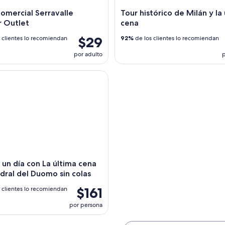
omercial Serravalle
Tour histórico de Milán y la 
r Outlet
cena
$29
 clientes lo recomiendan
92%
de los clientes lo recomiendan
por adulto
p
n día con La última cena y la catedral del Duomo sin colas
 un día con La última cena
edral del Duomo sin colas
$161
 clientes lo recomiendan
por persona