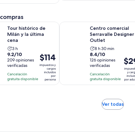
opiniones
por
adult
 compras
Se abrirá en una nueva pestaña
rico de Milán y la última cena
Centro comercial Serravalle Desig
Tour histórico de
Centro comercial
Milán y la última
Serravalle Designer
cena
Outlet
La
La
3 h
8 h 30 min
9.2
8.4
9.2/10
8.4/10
actividad
actividad
El
$114
El
$2
de
209 opiniones
de
126 opiniones
dura
dura
precio
preci
verificadas
verificadas
impuestos y
10
10
3
8
es
cargos
impues
es
con
con
incluidos
y car
horas
horas
de
Cancelación
Cancelación
por
inclui
de
209
126
gratuita disponible
gratuita disponible
y
$114.
persona
por adu
$29.
opiniones
opiniones
30
por
por
minutos
persona
adult
Se
Ver todas
abrir
en
una
nuev
pest