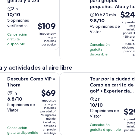
gelato y pizza
para grupos
ad
pequeños, Alba y la
La
3 h
El
$24
colinas del Piamont
10.0
10/10
La
actividad
10 h 30 min
...
precio
9.8
de
5 opiniones
9.8/10
actividad
dura
impuesto
El
$109
es
verificadas
de
93 opiniones de
10
car
dura
3
precio
inclui
de
Viator
10
con
10
horas
por adul
impuestos y
Cancelación
es
$241.
*Si ingre
cargos
con
5
gratuita
horas
más 
incluidos
de
por
disponible
2 adult
Cancelación
por adulto
93
opiniones
y
obtienes
$109.
gratuita
adulto
opiniones
precio 
30
disponible
por
b
minutos
adulto
 y actividades al aire libre
Se abrirá en una nueva pestaña
Como VIP • 1 hora
Tour por la ciudad de Como en car
Descubre Como VIP •
Tour por la ciudad 
1 hora
Como en carrito de
El
$69
golf • Experiencia
La
1 h
precio
compartida
6.8
6.8/10
La
actividad
2 h
impuestos
es
10.0
de
5 opiniones de
10/10
y cargos
actividad
dura
incluidos
El
$2
de
Viator
de
12 opiniones de
10
dura
1
por adulto*
preci
$69.
*Si ingresas
Viator
10
con
2
hora
más de
impues
es
por
2 adultos,
con
5
y car
horas
Cancelación
obtienes
inclui
Cancelación
de
adulto*
12
opiniones
gratuita disponible
un precio
por adu
gratuita disponible
más bajo
$29.