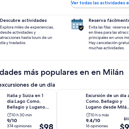
Ver todas las actividades 
Descubre actividades
Reserva fácilment
Explora miles de experiencias,
Evita las filas: reserva
desde actividades y
en línea para las atrac
atracciones hasta tours de un
principales en unos mi
día y traslados.
Hay cancelación gratui
muchas actividades.
idades más populares en en Milán
excursiones de un día
Se
uiza en 1 día:Lago Como, Bellagio y Lugano con barco privado
Excursión de un día a Como, Bellag
Italia y Suiza en 1
Excursión de un día 
día:Lago Como,
Como, Bellagio y
Bellagio y Lugano
Lugano desde Milá
con barco privado
con crucero por e...
La
La
10 h 30 min
10 h o más
El
$1
9.0
9.4
9/10
9.4/10
actividad
actividad
El
$98
$9
pr
de
374 opiniones
de
16 opiniones
dura
dura