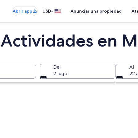
•
Abrir app
USD
Anunciar una propiedad
Ate
 Actividades en M
Del
Al
21 ago
22 