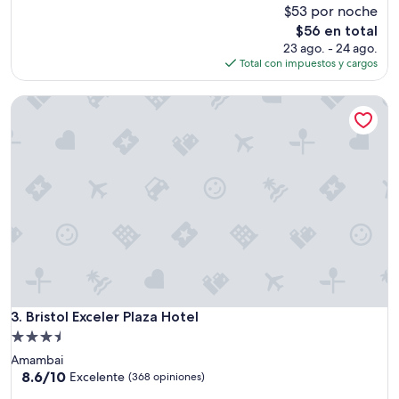
b
$53 por noche
i
El
$56 en total
c
precio
23 ago. - 24 ago.
a
actual
Total con impuestos y cargos
d
es
o
de
Bristol Exceler Plaza Hotel
,
$56
b
u
e
n
a
s
h
a
b
i
t
a
c
Bristol Exceler Plaza Hotel
3. Bristol Exceler Plaza Hotel
i
Propiedad
o
de
Amambai
n
3.5
8.6
8.6/10
e
Excelente
(368 opiniones)
de
s
estrellas