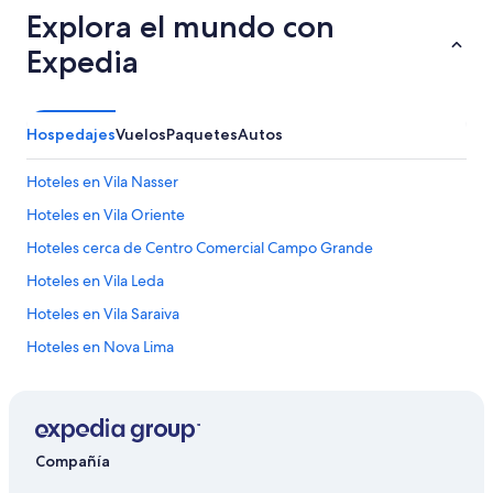
l
Explora el mundo con
m
u
Expedia
y
a
t
e
Hospedajes
Vuelos
Paquetes
Autos
n
t
o
Hoteles en Vila Nasser
,
Hoteles en Vila Oriente
a
m
Hoteles cerca de Centro Comercial Campo Grande
a
b
Hoteles en Vila Leda
l
Hoteles en Vila Saraiva
e
y
Hoteles en Nova Lima
c
o
Hoteles en Carandá Bosque
n
Hoteles en Coophavila II
g
a
Hoteles en Guanandi
n
Compañía
a
Hoteles cerca de Centro comercial Norte Sul Plaza Shopping