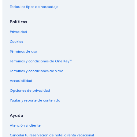
n
Hoteles en Aero Rancho
d
Todos los tipos de hospedaje
a
Hoteles en Nova São Bento
b
Políticas
l
Hoteles en Jaraguari
e
Privacidad
Hoteles en Chácara Cachoeira
.
”
Cookies
Hoteles en Núcleo Industrial
Hoteles en Taquarussú
Términos de uso
Hoteles en Mata do Jacinto
Términos y condiciones de One Key™
Términos y condiciones de Vrbo
Accesibilidad
Opciones de privacidad
Pautas y reporte de contenido
Ayuda
Atención al cliente
Cancelar tu reservación de hotel o renta vacacional