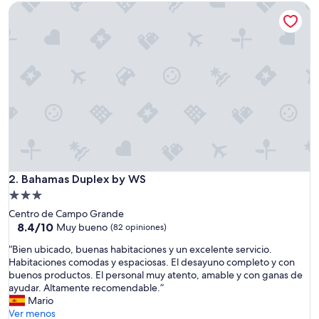
de
Bahamas Duplex by WS
e
$45
!
!
!
!
”
Bahamas Duplex by WS
2. Bahamas Duplex by WS
Propiedad
de
Centro de Campo Grande
3.0
8.4
8.4/10
Muy bueno
(82 opiniones)
de
estrellas
“
“Bien ubicado, buenas habitaciones y un excelente servicio.
10,
B
Habitaciones comodas y espaciosas. El desayuno completo y con
Muy
i
buenos productos. El personal muy atento, amable y con ganas de
bueno,
e
ayudar. Altamente recomendable.”
(82
n
Mario
opiniones)
u
Ver menos