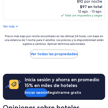
$92 por noche
10,
t
Magnífico,
El
$97 en total
a
(44
precio
12 ago. - 13 ago.
c
opiniones)
actual
Total con impuestos y cargos
i
es
o
de
n
Ver más
$97
e
s
Precio
Precio más bajo por noche encontrado en las últimas 24 horas, con base en
c
una estancia de 1 noche para 2 adultos. Los precios y la disponibilidad están
más
o
sujetos a cambios. Aplican términos adicionales.
bajo
m
por
o
noche
Ver todas las propiedades
d
encontrado
a
en
s
las
y
últimas
e
24
s
Inicia sesión y ahorra en promedio
horas,
p
con
15% en miles de hoteles
a
base
c
Iniciar sesión
Registrarme gratis
en
i
una
o
estancia
s
de
Opiniones sobre hoteles
a