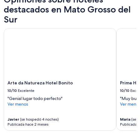
1
s
destacados en Mato Grosso del
noche
.
para
E
Sur
2
l
adultos.
d
Los
Arte da Natureza Hotel Bonito
Prime Hot
e
precios
s
y
a
la
y
disponibilidad
u
están
n
sujetos
o
a
c
cambios.
o
Aplican
Arte da Natureza Hotel Bonito
Prime Ho
m
términos
p
10/10
Excelente
10/10
Excel
adicionales.
l
"Genial lugar todo perfecto"
"Muy buen
e
Ver menos
Ver meno
t
o
y
Javier
(se hospedó 4 noches)
Maria
(se h
c
Publicada hace 2 meses
Publicada h
o
n
b