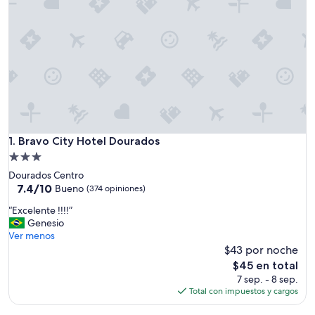
Bravo City Hotel Dourados
1. Bravo City Hotel Dourados
Propiedad
de
Dourados Centro
3.0
7.4
7.4/10
Bueno
(374 opiniones)
de
estrellas
“
“Excelente !!!!”
10,
E
Genesio
Bueno,
x
Ver menos
(374
c
$43 por noche
opiniones)
e
El
$45 en total
l
precio
7 sep. - 8 sep.
e
actual
Total con impuestos y cargos
n
es
t