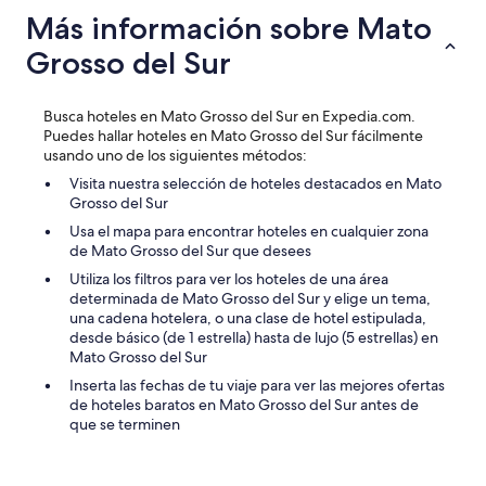
u
Más información sobre Mato
e
Grosso del Sur
n
o
s
p
Busca hoteles en Mato Grosso del Sur en Expedia.com.
r
Puedes hallar hoteles en Mato Grosso del Sur fácilmente
o
usando uno de los siguientes métodos:
d
Visita nuestra selección de hoteles destacados en Mato
u
Grosso del Sur
c
Usa el mapa para encontrar hoteles en cualquier zona
t
de Mato Grosso del Sur que desees
o
s
Utiliza los filtros para ver los hoteles de una área
.
determinada de Mato Grosso del Sur y elige un tema,
E
una cadena hotelera, o una clase de hotel estipulada,
l
desde básico (de 1 estrella) hasta de lujo (5 estrellas) en
p
Mato Grosso del Sur
e
Inserta las fechas de tu viaje para ver las mejores ofertas
r
de hoteles baratos en Mato Grosso del Sur antes de
s
que se terminen
o
n
a