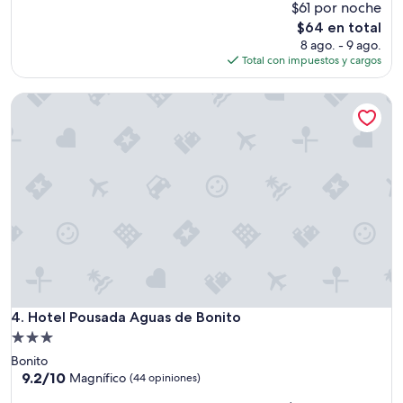
$61 por noche
10,
y
Excelente,
u
El
$64 en total
(368
n
precio
8 ago. - 9 ago.
opiniones)
e
actual
Total con impuestos y cargos
x
es
c
de
Hotel Pousada Aguas de Bonito
e
$64
l
e
n
t
e
s
e
r
v
i
c
i
Hotel Pousada Aguas de Bonito
4. Hotel Pousada Aguas de Bonito
o
.
Propiedad
H
de
Bonito
a
3.0
9.2
9.2/10
Magnífico
(44 opiniones)
b
de
estrellas
i