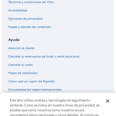
Términos y condiciones de Vrbo
Accesibilidad
Opciones de privacidad
Pautas y reporte de contenido
Ayuda
Atención al cliente
Cancelar tu reservación de hotel o renta vacacional
Cancelar tu vuelo
Plazos de reembolso
Cómo usar un cupón de Expedia
Documentos de viajes internacionales
Este sitio utiliza cookies y tecnologías de seguimiento
© 2026 Expedia, Inc., una empresa de Expedia Group. Todos los
derechos reservados. Expedia y el logo de Expedia son marcas
similares. Como se indica en nuestro Aviso de privacidad, es
registradas o marcas comerciales de Expedia, Inc. CST# 2029030-50.
posible que tanto nosotros como nuestros socios
recopilemos datos personales y otros detalles. Al continuar