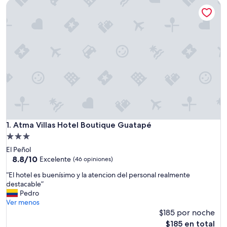
Atma Villas Hotel Boutique Guatapé
Atma Villas Hotel Boutique Guatapé
1. Atma Villas Hotel Boutique Guatapé
Propiedad
de
El Peñol
3.0
8.8
8.8/10
Excelente
(46 opiniones)
de
estrellas
“
“El hotel es buenísimo y la atencion del personal realmente
10,
E
destacable”
Excelente,
l
Pedro
(46
h
Ver menos
opiniones)
o
$185 por noche
t
El
$185 en total