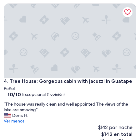
es
a
Tree House: Gorgeous cabin with jacuzzi in Guatape
de
b
$470
l
e
”
Tree House: Gorgeous cabin with jacuzzi in Guatape
4. Tree House: Gorgeous cabin with jacuzzi in Guatape
Peñol
10.0
10/10
Excepcional
(1 opinión)
de
“
“The house was really clean and well appointed The views of the
10,
T
lake are amazing”
Excepcional,
h
Denis H.
(1
e
Ver menos
opinión)
h
$142 por noche
o
El
$142 en total
u
precio