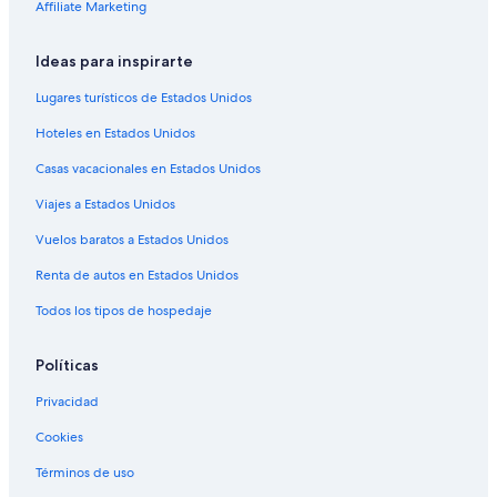
Hoteles haciendas en Marinilla
Affiliate Marketing
Hostales en Marinilla
Ideas para inspirarte
Hoteles de lujo en Marinilla
Lugares turísticos de Estados Unidos
Hoteles en Marinilla
Hoteles en Estados Unidos
Lodges en Marinilla
Casas vacacionales en Estados Unidos
Hoteles cerca de Monolito Piedra del Peñol
Viajes a Estados Unidos
Hoteles 3 estrellas en Guatapé
Hoteles 4 estrellas en Guatapé
Vuelos baratos a Estados Unidos
Hoteles 5 estrellas en Guatapé
Renta de autos en Estados Unidos
Apart-Hoteles en Guatapé
Todos los tipos de hospedaje
B&B en Guatapé
Políticas
Cabañas en Guatapé
Privacidad
Campings en Guatapé
Cookies
Casas de campo en Guatapé
Casas de huéspedes en Guatapé
Términos de uso