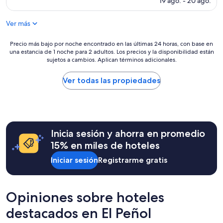
19 ago. - 20 ago.
s
actual
e
es
w
Ver más
de
a
$142
s
Precio
Precio más bajo por noche encontrado en las últimas 24 horas, con base en
r
una estancia de 1 noche para 2 adultos. Los precios y la disponibilidad están
más
e
sujetos a cambios. Aplican términos adicionales.
bajo
a
por
l
noche
Ver todas las propiedades
l
encontrado
y
en
c
las
l
últimas
e
24
a
Inicia sesión y ahorra en promedio
horas,
n
con
15% en miles de hoteles
a
base
n
Iniciar sesión
Registrarme gratis
en
d
una
w
estancia
e
de
l
Opiniones sobre hoteles
1
l
noche
destacados en El Peñol
a
para
p