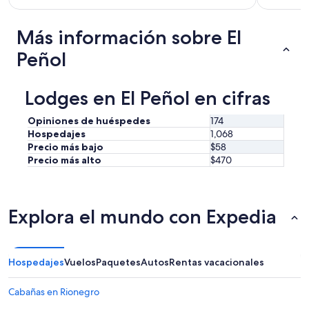
r
e
Más información sobre El
a
m
Peñol
a
z
i
Lodges en El Peñol en cifras
n
g
Opiniones de huéspedes
174
”
Hospedajes
1,068
Precio más bajo
$58
Precio más alto
$470
Explora el mundo con Expedia
Hospedajes
Vuelos
Paquetes
Autos
Rentas vacacionales
Cabañas en Rionegro