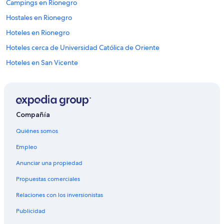
Campings en Rionegro
Hostales en Rionegro
Hoteles en Rionegro
Hoteles cerca de Universidad Católica de Oriente
Hoteles en San Vicente
Hoteles en El Santuario
Hoteles cerca de Réplica del Viejo Peñol
Hoteles 3 estrellas en Marinilla
Compañía
Hoteles 5 estrellas en Marinilla
Quiénes somos
Cabañas en Marinilla
Empleo
Campings en Marinilla
Anunciar una propiedad
Casas de campo en Marinilla
Propuestas comerciales
Chalets en Marinilla
Relaciones con los inversionistas
Condominios en Marinilla
Publicidad
Apartamentos en Marinilla