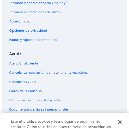
Casas flotantes en Guatapé
Términos y condiciones de One Key™
Casas rurales en Guatapé
Términos y condiciones de Vrbo
Centros vacacionales en Guatapé
Accesibilidad
Chalets en Guatapé
Opciones de privacidad
Resorts en Guatapé
Pautas y reporte de contenido
Condominios en Guatapé
Ayuda
Apartamentos en Guatapé
Hoteles haciendas en Guatapé
Atención al cliente
Hostales en Guatapé
Cancelar tu reservación de hotel o renta vacacional
Hoteles Cápsula en Guatapé
Cancelar tu vuelo
Hoteles con spa en Guatapé
Plazos de reembolso
Hoteles todo incluido en Guatapé
Cómo usar un cupón de Expedia
Hoteles en la playa en Guatapé
Documentos de viajes internacionales
Hoteles familiares en Guatapé
Este sitio utiliza cookies y tecnologías de seguimiento
© 2026 Expedia, Inc., una empresa de Expedia Group. Todos los
Hoteles románticos en Guatapé
derechos reservados. Expedia y el logo de Expedia son marcas
similares. Como se indica en nuestro Aviso de privacidad, es