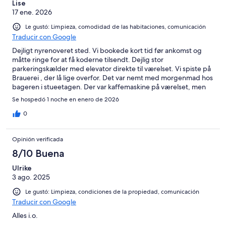
Lise
17 ene. 2026
Le gustó: Limpieza, comodidad de las habitaciones, comunicación
Traducir con Google
Dejligt nyrenoveret sted. Vi bookede kort tid før ankomst og
måtte ringe for at få koderne tilsendt. Dejlig stor
parkeringskælder med elevator direkte til værelset. Vi spiste på
Brauerei , der lå lige overfor. Det var nemt med morgenmad hos
bageren i stueetagen. Der var kaffemaskine på værelset, men
den virkede ikke pga kalk. Udsugningen kunne være bedre, der
Se hospedó 1 noche en enero de 2026
var fugtigt på værelset.
0
Opinión verificada
8/10 Buena
Ulrike
3 ago. 2025
Le gustó: Limpieza, condiciones de la propiedad, comunicación
Traducir con Google
Alles i.o.