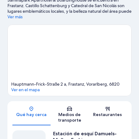
Saminapark Aparthotel & Boardinghouse se encuentra en
Frastanz. Castillo Schattenburg y Catedral de San Nicolás son
lugares emblemáticos locales, y la belleza natural del área puede
apreciarse en Rin y Üble Schlucht. También vale la pena conocer
Ver más
Parque de naturaleza Feldkirch y Instalación de Minigolf
Schaan/Vaduz. Encontrarás muchas opciones para disfrutar del
aire libre con actividades como paseos a pie o ciclismo en
senderos y ski, entre otras.
Visita nuestra guía de Frastanz
Ver más apart-hoteles en Frastanz
Hauptmann-Frick-Straße 2 a, Frastanz, Vorarlberg, 6820
Ver en el mapa
Sección del mapa
Qué hay cerca
Medios de
Restaurantes
transporte
Estación de esquí Damuels-