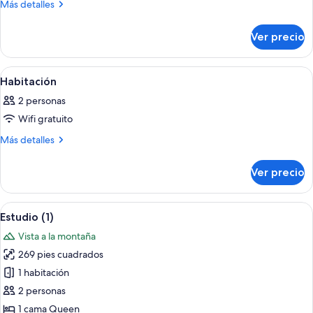
de
Más
Más detalles
detalles
Habitación
sobre
Ver precio
Habitación
Abrir
Una habitación de hotel moderna con u
12
Habitación
todas
2 personas
las
Wifi gratuito
fotos
de
Más
Más detalles
detalles
Habitación
sobre
Ver precio
Habitación
Abrir
Habitación de hotel moderna con una c
13
Estudio (1)
todas
Vista a la montaña
las
269 pies cuadrados
fotos
de
1 habitación
Estudio
2 personas
(1)
1 cama Queen