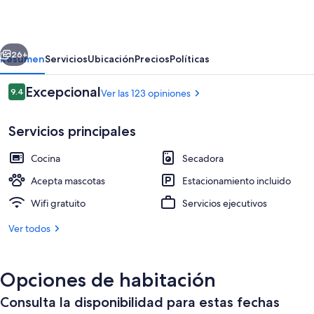
&
Boardinghouse
erior
Siguiente
26+
Resumen
Servicios
Ubicación
Precios
Políticas
Opiniones
Excepcional
9.4
Ver las 123 opiniones
9.4 de 10,
Servicios principales
Cocina
Secadora
Acepta mascotas
Estacionamiento incluido
Wifi gratuito
Servicios ejecutivos
Ropa de cama de alta calidad y escrito
Ver todos
Opciones de habitación
Consulta la disponibilidad para estas fechas