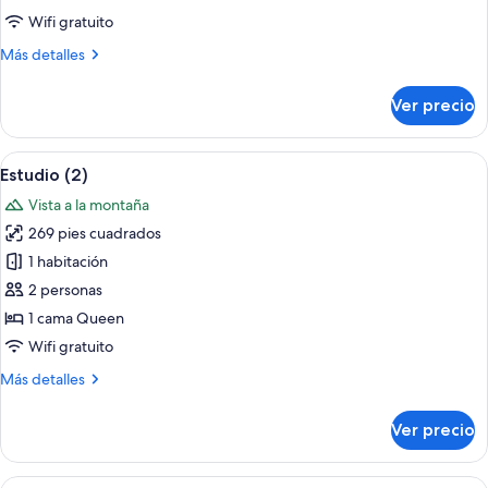
Wifi gratuito
Más
Más detalles
detalles
sobre
Ver precio
Estudio
(1)
Abrir
Habitación de hotel moderna con una c
13
Estudio (2)
todas
Vista a la montaña
las
269 pies cuadrados
fotos
de
1 habitación
Estudio
2 personas
(2)
1 cama Queen
Wifi gratuito
Más
Más detalles
detalles
sobre
Ver precio
Estudio
(2)
Abrir
Habitación de hotel moderna con una c