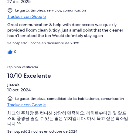
27 dic. 2025
Le gustó: Limpieza, servicios, comunicación
Traducir con Google
Great communication & help with door access was quickly
provided Room clean & tidy, just a small point that the cleaner
hadn’t emptied the bin Would definitely stay again
Se hospedó 1 noche en diciembre de 2025
0
Opinión verificada
10/10 Excelente
jisook
10 oct. 2024
Le gustó: Limpieza, comodidad de las habitaciones, comunicación
Traducir con Google
체크인 주차장 룸 컨디션 상당히 만족해요. 리히텐슈타인 및 알프
스의 풍광을 즐길 수 있는 좋은 위치입니다. 다시 묵고 싶은 숙소입
니다 ^^
Se hospedó 2 noches en octubre de 2024