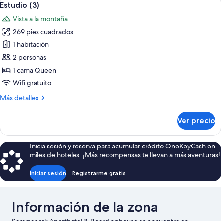
13
Estudio (3)
todas
Vista a la montaña
las
269 pies cuadrados
fotos
de
1 habitación
Estudio
2 personas
(3)
1 cama Queen
Wifi gratuito
Más
Más detalles
detalles
sobre
Ver precio
Estudio
(3)
Inicia sesión y reserva para acumular crédito OneKeyCash en
miles de hoteles. ¡Más recompensas te llevan a más aventuras!
Iniciar sesión
Registrarme gratis
Información de la zona