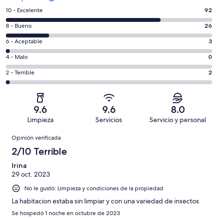
Puntuación
10 - Excelente
92
de
Puntuación
8 - Bueno
26
10,
de
es
Puntuación
6 - Aceptable
3
8,
decir,
de
es
Puntuación
4 - Malo
0
Excelente.
6,
decir,
de
Basada
es
Puntuación
2 - Terrible
2
Bueno.
4,
en
decir,
de
Basada
es
92
Aceptable.
2,
en
decir,
de
Basada
es
26
Malo.
9.6
9.6
8.0
123
en
decir,
de
Basada
Limpieza
Servicios
Servicio y personal
opiniones
3
Terrible.
123
en
Opiniones
de
Basada
opiniones
Opinión verificada
0
123
en
de
2/10 Terrible
opiniones
2
123
de
Irina
opiniones
29 oct. 2023
123
opiniones
No le gustó: Limpieza y condiciones de la propiedad
La habitacion estaba sin limpiar y con una variedad de insectos
Se hospedó 1 noche en octubre de 2023