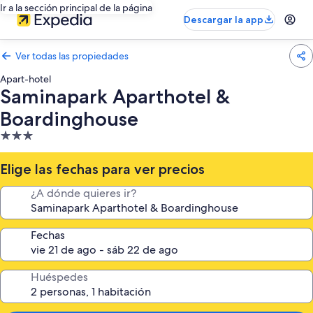
Ir a la sección principal de la página
Descargar la app
Ver todas las propiedades
Apart-hotel
Saminapark Aparthotel &
Boardinghouse
Propiedad
de
3.0
Elige las fechas para ver precios
estrellas
¿A dónde quieres ir?
Fechas
Huéspedes