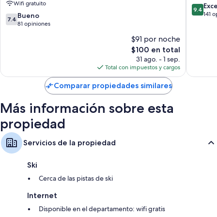
Wifi gratuito
9.4
Check-
Exc
9.4
de
in
141 o
7.4
Bueno
7.4
10,
Feldkirch
de
81 opiniones
Excepcio
10,
$91 por noche
141
Bueno,
El
opinion
$100 en total
81
precio
opiniones
31 ago. - 1 sep.
actual
Total con impuestos y cargos
es
de
Comparar propiedades similares
$100
Más información sobre esta
propiedad
Servicios de la propiedad
Ski
Cerca de las pistas de ski
Internet
Disponible en el departamento: wifi gratis