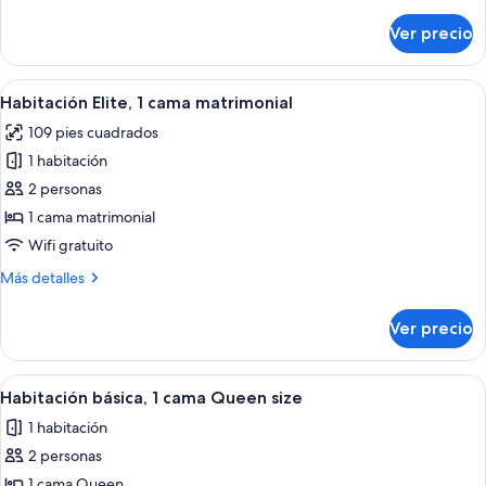
detalles
sobre
Ver precio
Habitación
Elite,
varias
Abrir
Una habitación de hotel con cama, mes
21
camas
Habitación Elite, 1 cama matrimonial
todas
109 pies cuadrados
las
1 habitación
fotos
de
2 personas
Habitación
1 cama matrimonial
Elite,
Wifi gratuito
1
Más
Más detalles
cama
detalles
matrimonial
sobre
Ver precio
Habitación
Elite,
1
Abrir
Un dormitorio ordenado con una cama 
17
cama
Habitación básica, 1 cama Queen size
todas
matrimonial
1 habitación
las
2 personas
fotos
de
1 cama Queen