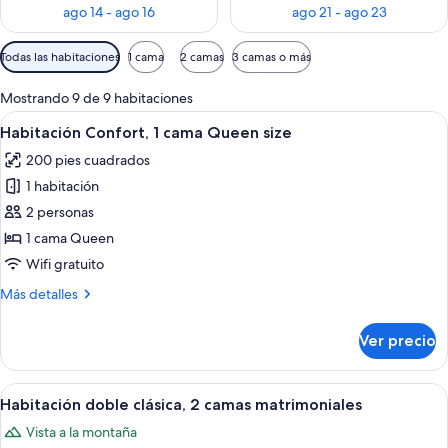
ago 14 - ago 16
ago 21 - ago 23
Filtros
Todas las habitaciones
1 cama
2 camas
3 camas o más
disponibles
para
Mostrando 9 de 9 habitaciones
las
Abrir
Un dormitorio con cabecera de madera
29
Habitación Confort, 1 cama Queen size
habitaciones
todas
200 pies cuadrados
las
1 habitación
fotos
de
2 personas
Habitación
1 cama Queen
Confort,
Wifi gratuito
1
Más
Más detalles
cama
detalles
Queen
sobre
Ver precio
Habitación
size
Confort,
1
Abrir
Un dormitorio con dos camas, una mes
13
cama
Habitación doble clásica, 2 camas matrimoniales
todas
Queen
Vista a la montaña
size
las