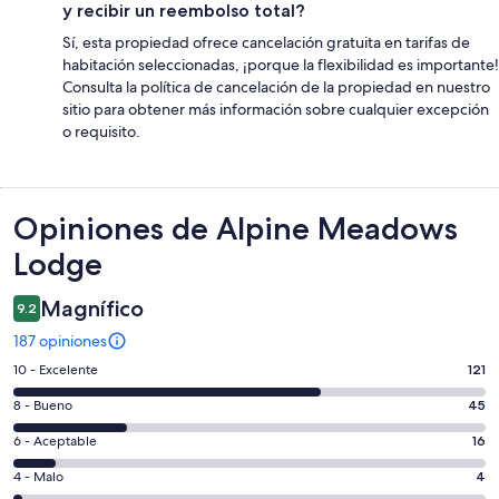
y recibir un reembolso total?
Sí, esta propiedad ofrece cancelación gratuita en tarifas de
habitación seleccionadas, ¡porque la flexibilidad es importante!
Consulta la política de cancelación de la propiedad en nuestro
sitio para obtener más información sobre cualquier excepción
o requisito.
Opiniones
Opiniones de Alpine Meadows
Lodge
Magnífico
9.2
187 opiniones
Puntuación
10 - Excelente
121
de
Puntuación
8 - Bueno
45
10,
de
es
Puntuación
6 - Aceptable
16
8,
decir,
de
es
Puntuación
4 - Malo
4
Excelente.
6,