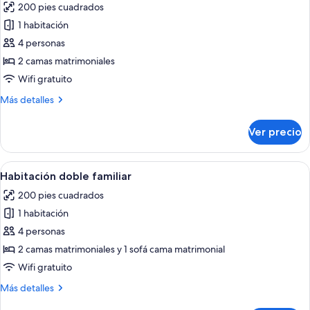
200 pies cuadrados
fotos
de
1 habitación
Habitación
4 personas
doble
2 camas matrimoniales
clásica,
Wifi gratuito
2
Más
Más detalles
camas
detalles
matrimoniales
sobre
Ver precio
Habitación
doble
clásica,
Abrir
Una habitación acogedora con una ca
10
2
Habitación doble familiar
todas
camas
200 pies cuadrados
matrimoniales
las
1 habitación
fotos
de
4 personas
Habitación
2 camas matrimoniales y 1 sofá cama matrimonial
doble
Wifi gratuito
familiar
Más
Más detalles
detalles