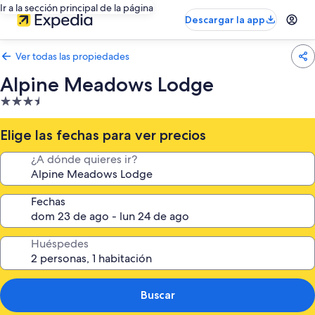
Ir a la sección principal de la página
Descargar la app
Ver todas las propiedades
Alpine Meadows Lodge
Propiedad
de
3.5
Elige las fechas para ver precios
estrellas
¿A dónde quieres ir?
Fechas
Huéspedes
Buscar