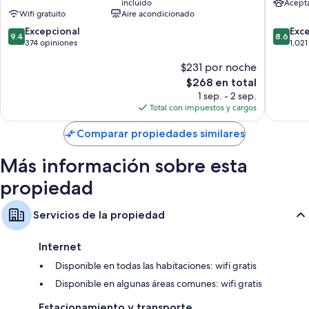
incluido
Acept
Wifi gratuito
Aire acondicionado
9.4
8.6
Excepcional
Exc
9.4
8.6
de
de
374 opiniones
1,021
10,
10,
$231 por noche
Excepcional,
Excelent
374
1,021
El
$268 en total
opiniones
opinion
precio
1 sep. - 2 sep.
actual
Total con impuestos y cargos
es
de
Comparar propiedades similares
$268
Más información sobre esta
propiedad
Servicios de la propiedad
Internet
Disponible en todas las habitaciones: wifi gratis
Disponible en algunas áreas comunes: wifi gratis
Estacionamiento y transporte