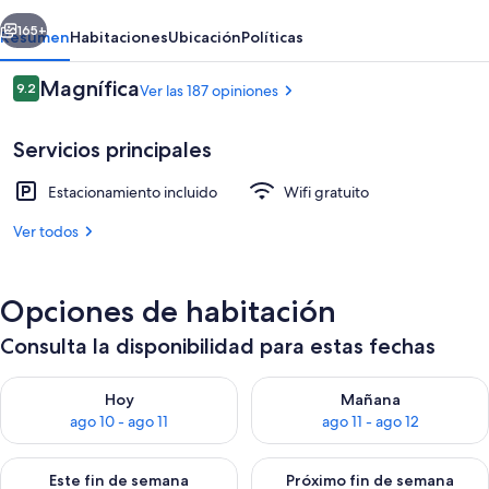
erior
Siguiente
165+
Resumen
Habitaciones
Ubicación
Políticas
Opiniones
Magnífica
9.2
Ver las 187 opiniones
9.2 de 10,
Servicios principales
Estacionamiento incluido
Wifi gratuito
Ver todos
Exterior
Opciones de habitación
Consulta la disponibilidad para estas fechas
Consulta la disponibilidad para hoy ago 10 - ago 11
Consulta la disponibilidad par
Hoy
Mañana
ago 10 - ago 11
ago 11 - ago 12
Consulta la disponibilidad para este fin de semana ago 14 - ag
Consulta la disponibilidad pa
Este fin de semana
Próximo fin de semana