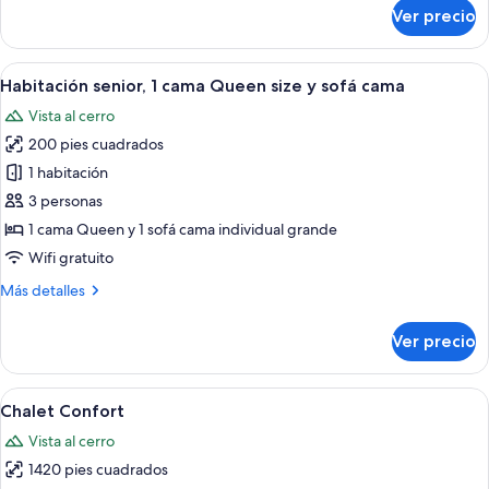
sobre
Ver precio
Habitación
doble
familiar
Abrir
Un dormitorio con cama, mesita de noch
3
Habitación senior, 1 cama Queen size y sofá cama
todas
Vista al cerro
las
200 pies cuadrados
fotos
de
1 habitación
Habitación
3 personas
senior,
1 cama Queen y 1 sofá cama individual grande
1
Wifi gratuito
cama
Más
Más detalles
Queen
detalles
size
sobre
Ver precio
y
Habitación
senior,
sofá
1
Abrir
Una casa moderna de dos pisos con vent
cama
46
cama
Chalet Confort
todas
Queen
Vista al cerro
size
las
y
1420 pies cuadrados
fotos
sofá