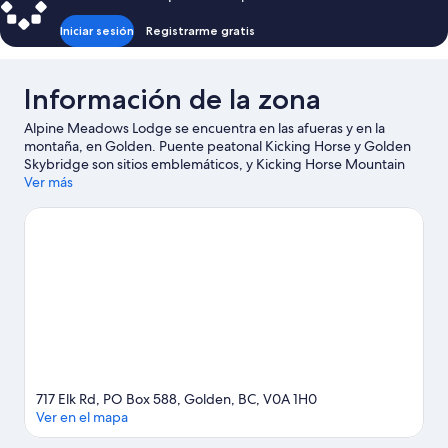
individuales
Iniciar sesión
Registrarme gratis
Información de la zona
Alpine Meadows Lodge se encuentra en las afueras y en la
montaña, en Golden. Puente peatonal Kicking Horse y Golden
Skybridge son sitios emblemáticos, y Kicking Horse Mountain
Resort y Teleférico Golden Eagle Express son algunos de los
Ver más
lugares que se pueden visitar para hacer actividades en el área.
No te pierdas Centro de lobos de vida salvaje Northern Lights.
En la zona puedes practicar actividades como pesca, o disfrutar
del aire libre mientras haces alpinismo, tours ecológicos y
paseos a pie o ciclismo en senderos.
Visita nuestra guía de
Golden
Ver más casas de huéspedes en Golden
717 Elk Rd, PO Box 588, Golden, BC, V0A 1H0
Ver en el mapa