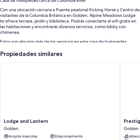
Casa de huéspedes cerca de Columbia River
Con una ubicación cercana a Puente peatonal Kicking Horse y Centro de
visitantes de la Columbia Británica en Golden, Alpine Meadows Lodge
te ofrece terraza, jardín y biblioteca. Podrás conectarte al wifi gratis en
las habitaciones y encontrarás diversos servicios, como lobby con
chimenea.
Estos son algunos más de los servicios en esta casa de huéspedes:
Estacionamiento gratis
Propiedades similares
Personal multilingüe, juegos y televisión en el lobby
Lodge and Lantern
Prestige
Asadores, muebles de exterior y café o té en el lobby
Características de la habitación
Todas las habitaciones de Alpine Meadows Lodge ofrecen amenidades,
que incluyen wifi gratis.
Otros servicios que también encontrarás incluyen:
Tinas con regadera, secadoras de cabello y shampoo
Lodge
Prestige
Lodge and Lantern
Presti
Armarios o clósets, equipo para hacer ejercicio y ventiladores
and
Golden
portátiles
Golden
Golden
Lantern
Hotel
Acepta mascotas
Estacionamiento
Alberc
Golden
Golden