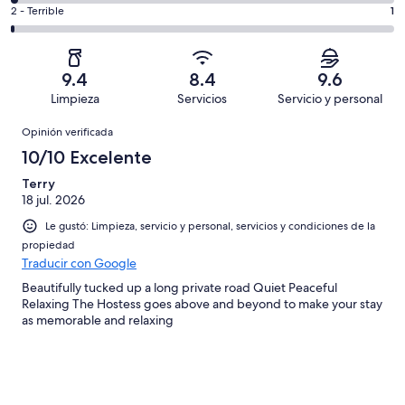
decir,
de
Basada
es
Puntuación
2 - Terrible
1
Bueno.
4,
en
decir,
de
Basada
es
121
Aceptable.
2,
en
decir,
de
Basada
es
45
Malo.
9.4
8.4
9.6
187
en
decir,
de
Basada
Limpieza
Servicios
Servicio y personal
opiniones
16
Terrible.
187
en
Opiniones
de
Basada
opiniones
Opinión verificada
4
187
en
de
10/10 Excelente
opiniones
1
187
de
Terry
opiniones
18 jul. 2026
187
opiniones
Le gustó: Limpieza, servicio y personal, servicios y condiciones de la
propiedad
Traducir con Google
Beautifully tucked up a long private road Quiet Peaceful
Relaxing The Hostess goes above and beyond to make your stay
as memorable and relaxing