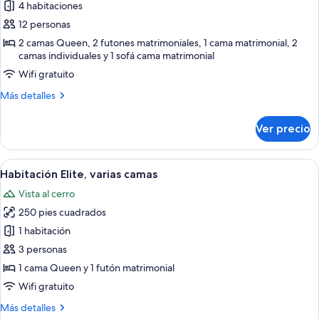
de
4 habitaciones
cama
Chalet
12 personas
Confort
2 camas Queen, 2 futones matrimoniales, 1 cama matrimonial, 2
camas individuales y 1 sofá cama matrimonial
Wifi gratuito
Más
Más detalles
detalles
sobre
Ver precio
Chalet
Confort
Abrir
Una parrilla metálica sobre una terraz
31
Habitación Elite, varias camas
todas
Vista al cerro
las
250 pies cuadrados
fotos
de
1 habitación
Habitación
3 personas
Elite,
1 cama Queen y 1 futón matrimonial
varias
Wifi gratuito
camas
Más
Más detalles