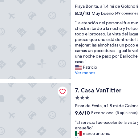
x
l
e
t
s
de
p
Playa Bonita, a 1.4 mi de Golondr
a
l
r
a
4.5
e
c
a
o
8.2
v
8.2/10
Muy bueno
(49 opiniones
r
a
estrellas
h
y
de
i
“
i
“La atención del personal fue mu
b
a
v
10,
s
L
e
check in tarde a la noche y Feli
a
b
a
Muy
t
a
n
todo el proceso. La vista del lug
ñ
q
r
bueno,
a
a
c
parece que uno está dentro del 
a
u
i
(49
a
t
i
mejorar: las almohadas un poco es
f
e
o
opiniones)
l
e
a
camas un poco duras. Igual lo volv
a
n
s
l
n
,
una noche de paso por Bariloche
m
o
o
a
c
a
caso.”
i
s
t
g
i
u
Patricio
l
t
r
o
ó
n
Ver menos
i
o
o
.
n
q
a
c
s
E
d
u
r
ó
l
l
Titter
e
Casa VanTitter
e
7. Casa VanTitter
c
.
u
d
l
r
ó
.
g
e
Propiedad
p
e
m
.
a
s
de
e
Pinar de Festa, a 1.8 mi de Golon
s
o
.
r
a
3.0
r
e
d
”
9.6
e
9.6/10
y
Excepcional
(5 opiniones)
s
r
estrellas
a
de
s
u
“
o
“El servicio fue excelente la vista
v
,
10,
d
n
E
n
ensueño”
a
l
Excepcional,
e
o
l
a
marco antonio
m
i
(5
i
c