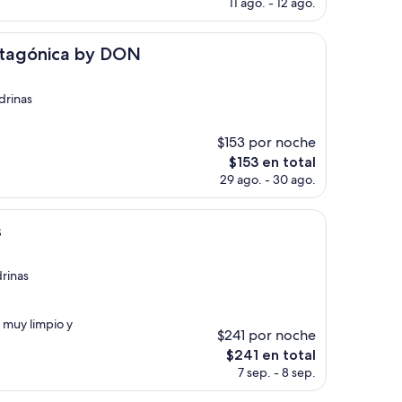
precio
11 ago. - 12 ago.
actual
es
de
a by DON
atagónica by DON
$63
drinas
$153 por noche
El
$153 en total
precio
29 ago. - 30 ago.
actual
es
de
s
$153
drinas
 muy limpio y
$241 por noche
El
$241 en total
precio
7 sep. - 8 sep.
actual