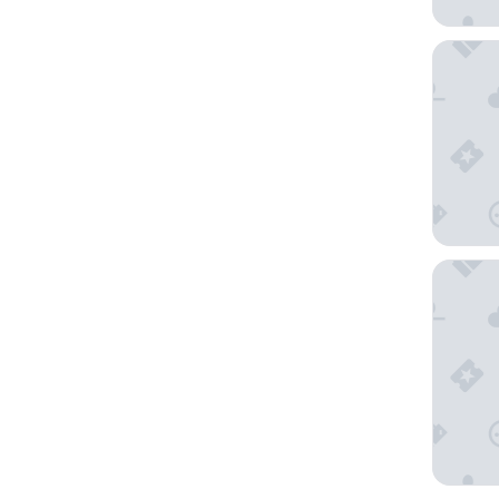
La Casc
WaOne 