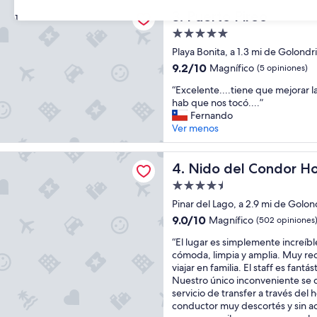
i
.
ireo
c
Puerto Pireo
N
3. Puerto Pireo
31
a
o
Propiedad
c
s
de
i
Playa Bonita, a 1.3 mi de Golondr
a
5.0
ó
p
9.2
9.2/10
Magnífico
(5 opiniones)
n
o
estrellas
de
“
f
“Excelente....tiene que mejorar la 
y
10,
E
r
hab que nos tocó....”
a
Magnífico,
x
e
Fernando
r
(5
c
n
Ver menos
o
opiniones)
e
t
n
l
e
c
l Condor Hotel & Spa
e
Nido del Condor Hotel & Sp
a
4. Nido del Condor Ho
o
n
l
n
Propiedad
t
a
r
de
e
Pinar del Lago, a 2.9 mi de Golon
i
e
4.5
.
s
s
9.0
9.0/10
Magnífico
(502 opiniones
.
l
estrellas
e
de
“
.
“El lugar es simplemente increíble
a
r
10,
E
.
cómoda, limpia y amplia. Muy r
H
v
Magnífico,
l
t
viajar en familia. El staff es fantás
u
a
(502
l
i
Nuestro único inconveniente se dio
e
s
opiniones)
u
e
servicio de transfer a través del 
m
p
g
n
conductor muy descortés y sin ac
u
a