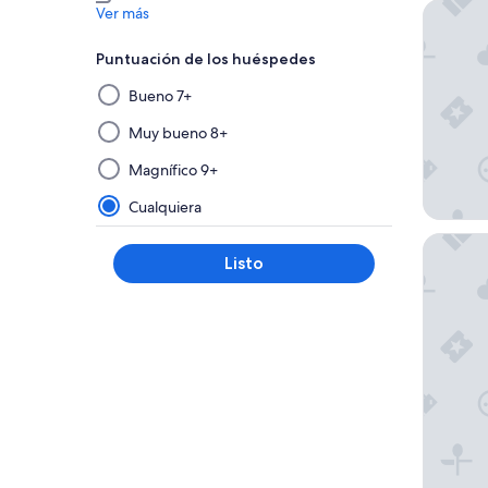
Puerto P
Ver más
Puntuación de los huéspedes
Al
Bueno 7+
seleccionar
y
Muy bueno 8+
aplicar
Magnífico 9+
un
filtro
Cualquiera
de
Nido de
este
Listo
grupo,
los
resultados
se
actualizarán
en
una
nueva
página.