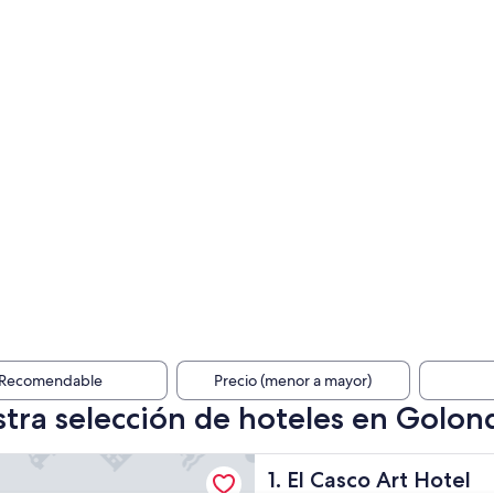
Recomendable
Precio (menor a mayor)
tra selección de hoteles en Golon
 Art Hotel
El Casco Art Hotel
1. El Casco Art Hotel