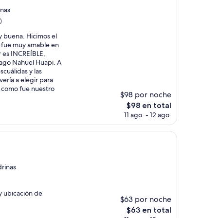
inas
)
y buena. Hicimos el
pe fue muy amable en
ar es INCREÍBLE,
lago Nahuel Huapi. A
cuálidas y las
ería a elegir para
 como fue nuestro
$98 por noche
El
$98 en total
precio
11 ago. - 12 ago.
actual
es
de
$98
drinas
 y ubicación de
$63 por noche
El
$63 en total