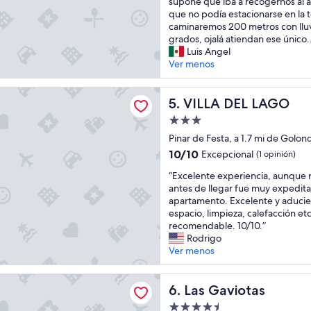
a
e
supone que iba a recogernos al a
l
r
r
q
que no podía estacionarse en la 
,
a
e
u
caminaremos 200 metros con lluv
d
e
s
e
grados, ojalá atiendan ese único..
e
s
s
m
Luis Angel
f
q
i
e
Ver menos
á
u
m
j
c
i
p
o
i
a
EL LAGO
l
VILLA DEL LAGO
r
5. VILLA DEL LAGO
l
r
e
a
a
.
Propiedad
m
r
c
E
de
e
Pinar de Festa, a 1.7 mi de Golon
l
c
l
3.0
n
a
e
h
10.0
10/10
Excepcional
(1 opinión)
t
v
estrellas
s
o
de
“
e
“Excelente experiencia, aunque
i
o
t
10,
E
i
antes de llegar fue muy expedita
s
h
e
Excepcional,
x
n
apartamento. Excelente y aducie
t
a
l
(1
c
c
espacio, limpieza, calefacción et
a
c
c
opinión)
e
r
recomendable. 10/10.”
a
i
o
l
e
Rodrigo
l
a
n
e
í
Ver menos
l
e
h
n
b
a
l
e
t
l
g
c
r
otas
e
Las Gaviotas
e
6. Las Gaviotas
o
e
m
e
,
d
n
o
Propiedad