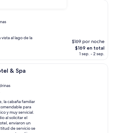
de
$130
inas
vista al lago de la
$169 por noche
El
$169 en total
precio
1 sep. - 2 sep.
actual
es
de
a
tel & Spa
$169
drinas
)
, la cabaña familiar
ecomendable para
tico y muy servicial.
 al solicitar el
hotel, enviaron un
titud de servicio se