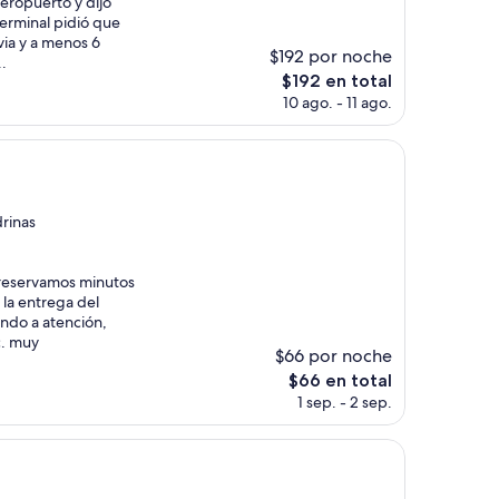
eropuerto y dijo
terminal pidió que
ia y a menos 6
$192 por noche
.
El
$192 en total
precio
10 ago. - 11 ago.
actual
es
de
$192
drinas
 reservamos minutos
 la entrega del
ndo a atención,
c. muy
$66 por noche
El
$66 en total
precio
1 sep. - 2 sep.
actual
es
de
$66