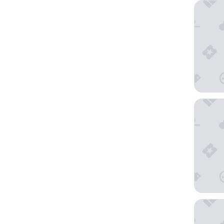
Bosque 
Rochest
Suites d