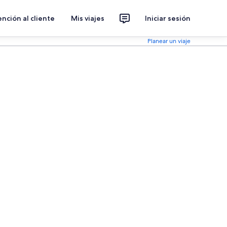
nción al cliente
Mis viajes
Iniciar sesión
Planear un viaje