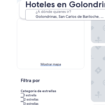
Hoteles en Golondrin
Próximo fin de
En dos semanas
semana
21 ago. - 23 ago.
¿A dónde quieres ir?
14 ago. - 16 ago.
Apart d
Mostrar mapa
Filtra por
Categoría de estrellas
1 estrella
2 estrellas
3 estrellas