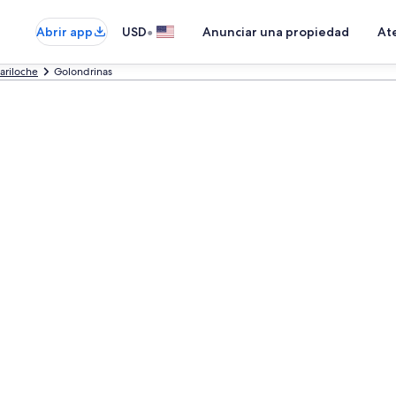
•
Abrir app
USD
Anunciar una propiedad
Ate
ariloche
Golondrinas