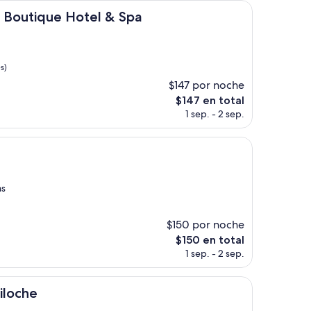
es
de
 Hotel & Spa
 Boutique Hotel & Spa
$241
s)
$147 por noche
El
$147 en total
precio
1 sep. - 2 sep.
actual
es
de
e
$147
as
$150 por noche
El
$150 en total
precio
1 sep. - 2 sep.
actual
es
de
riloche
$150