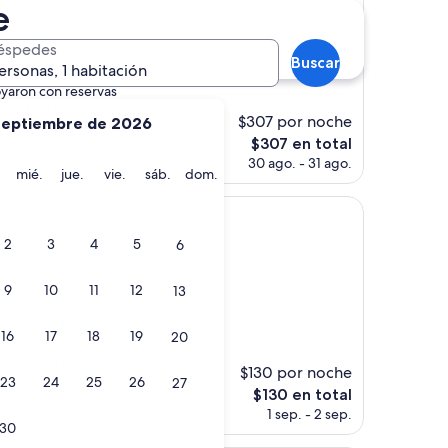
e
éspedes
es)
Buscar
ersonas, 1 habitación
oyaron con reservas
vista al lago. El
$307 por noche
septiembre de 2026
El
$307 en total
precio
30 ago. - 31 ago.
martes
miércoles
jueves
viernes
sábado
domingo
mié.
jue.
vie.
sáb.
dom.
actual
es
de
$307
2
3
4
5
6
drinas
9
10
11
12
13
s)
uemul, de fácil
16
17
18
19
20
ros lugares de
tención del personal,
$130 por noche
23
24
25
26
27
El
$130 en total
precio
1 sep. - 2 sep.
30
actual
es