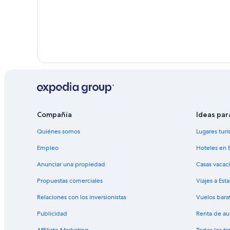
Condominios en Guayaquil
Hoteles haciendas en Guayaquil
Hilton Hotels en Guayaquil
Hoteles de lujo en Guayaquil
Hoteles en la playa en Guayaquil
Hoteles históricos en Guayaquil
Hoteles baratos en Guayaquil
Hoteles con bar en Guayaquil
Compañía
Ideas par
Hoteles con desayuno incluido en Guayaquil
Quiénes somos
Lugares turí
Hoteles con gimnasio en Guayaquil
Empleo
Hoteles en 
Hoteles con área de juegos en Guayaquil
Anunciar una propiedad
Casas vacac
Hoteles con restaurante en Guayaquil
Propuestas comerciales
Viajes a Est
Hoteles con hidromasaje en Guayaquil
Relaciones con los inversionistas
Vuelos bara
Hoteles con vista en Guayaquil
Publicidad
Renta de au
Hoteles para fumadores en Guayaquil
Affiliate Marketing
Todos los t