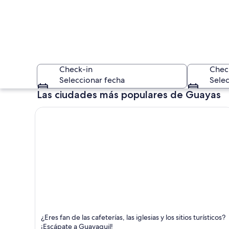
Check-in
Chec
Seleccionar fecha
Selec
Las ciudades más populares de Guayas
Una iglesia con una
Guayaquil
¿Eres fan de las cafeterías, las iglesias y los sitios turísticos?
Compras, Paseos a pie y Negocios
¡Escápate a Guayaquil!