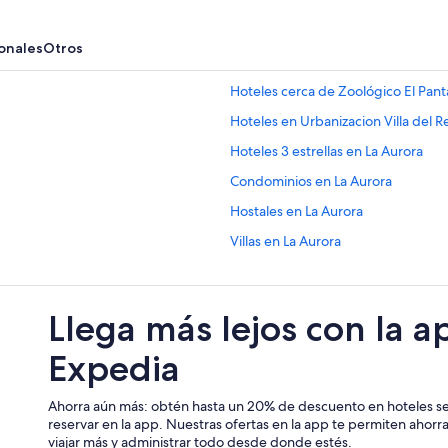
onales
Otros
Hoteles cerca de Zoológico El Pant
Hoteles en Urbanizacion Villa del R
Hoteles 3 estrellas en La Aurora
Condominios en La Aurora
Hostales en La Aurora
Villas en La Aurora
Hoteles en Guayacanes
Hoteles en El Cóndor
Llega más lejos con la a
Hoteles 3 estrellas en Guayaquil
Expedia
Hoteles 5 estrellas en Guayaquil
B&B en Guayaquil
Ahorra aún más: obtén hasta un 20% de descuento en hoteles se
Casas vacacionales en Guayaquil
reservar en la app. Nuestras ofertas en la app te permiten ahor
viajar más y administrar todo desde donde estés.