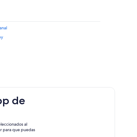
anal
ey
pp de
leccionados al
rar para que puedas