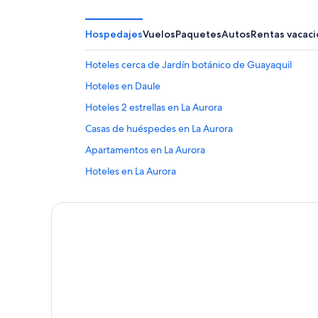
Hospedajes
Vuelos
Paquetes
Autos
Rentas vacaci
Hoteles cerca de Jardín botánico de Guayaquil
Hoteles en Daule
Hoteles 2 estrellas en La Aurora
Casas de huéspedes en La Aurora
Apartamentos en La Aurora
Hoteles en La Aurora
Hoteles en Victoria
Hoteles en Juan Montalvo
Hoteles en Buijo Histórico
Hoteles 4 estrellas en Guayaquil
Apart-Hoteles en Guayaquil
Casas de huéspedes en Guayaquil