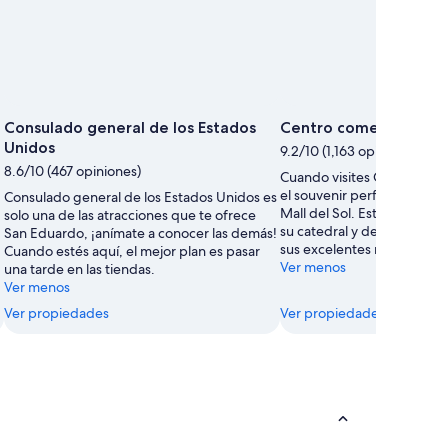
Consulado general de los Estados
Centro comercial Mall 
Unidos
9.2/10 (1,163 opiniones)
8.6/10 (467 opiniones)
Cuando visites Guayaquil, 
el souvenir perfecto en Ce
Consulado general de los Estados Unidos es
Mall del Sol. Esta zona te in
solo una de las atracciones que te ofrece
su catedral y descubrir sab
San Eduardo, ¡anímate a conocer las demás!
sus excelentes restaurante
Cuando estés aquí, el mejor plan es pasar
Ver menos
una tarde en las tiendas.
Ver menos
Ver propiedades
Ver propiedades