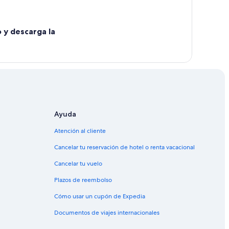
o y descarga la
Ayuda
uayaquil
Atención al cliente
l
Cancelar tu reservación de hotel o renta vacacional
Cancelar tu vuelo
Plazos de reembolso
erto en Guayaquil
Cómo usar un cupón de Expedia
Documentos de viajes internacionales
Guayaquil