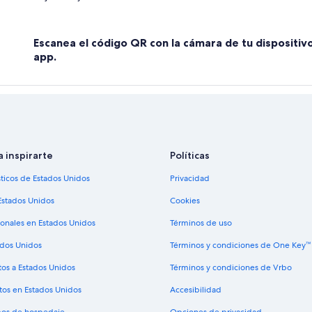
Apartamentos en Guayaquil
Hostales en Guayaquil
Escanea el código QR con la cámara de tu dispositiv
Hoteles con spa en Guayaquil
app.
Hoteles ecológicos en Guayaquil
Hoteles familiares en Guayaquil
Hoteles románticos en Guayaquil
Hoteles boutique en Guayaquil
Hoteles con cocina en Guayaquil
a inspirarte
Políticas
Hoteles con estacionamiento en G
sticos de Estados Unidos
Privacidad
Hoteles con guardería en Guayaqui
Estados Unidos
Cookies
Hoteles con alberca en Guayaquil
ionales en Estados Unidos
Términos de uso
Hoteles con sauna en Guayaquil
ados Unidos
Términos y condiciones de One Key™
Hoteles con traslado del/al aeropu
tos a Estados Unidos
Términos y condiciones de Vrbo
Hoteles para bodas en Guayaquil
tos en Estados Unidos
Accesibilidad
Hoteles que aceptan mascotas en 
ipos de hospedaje
Opciones de privacidad