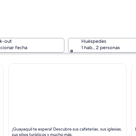
Un sender
k-out
Huéspedes
cionar fecha
1 hab., 2 personas
Un paisaj
 cruz, un camino de piedra y flores moradas.
Guayaquil
P
¡Guayaquil te espera! Descubre sus cafeterías, sus iglesias,
Compras, Paseos a pie y Negocios
D
sus sitios turísticos y mucho más.