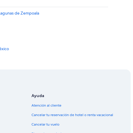
 Lagunas de Zempoala
éxico
tro de México
co
éxico
México
Ayuda
xico
Atención al cliente
de México
Cancelar tu reservación de hotel o renta vacacional
ico
Cancelar tu vuelo
tro de México