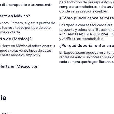
para todo tipo de presupuestos y 
r él al aeropuerto o las zonas más
comparar arrendadoras, echa un vi
donde verás precios increíbles.
ertz en México?
¿Cómo puedo cancelar mi re
a.com. Primero, elige tus puntos de
En Expedia.com es fácil cancelar t
a tus resultados por tipo de auto,
tu cuenta y selecciona "Buscar itine
 mejor oferta.
en "CANCELAR ESTA RESERVACIÓN". S
rto de (México)?
y verifica si es reembolsable.
¿Por qué debería rentar un 
e Hertz en México al seleccionar tus
queda verás varios tipos de autos
En Expedia.com puedes reservar to
o hasta modelos amplios y
rentas de auto o un hotel en Méxi
cada compra que hagas. Reserva u
 Hertz en México con
ia