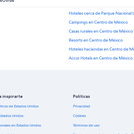
s
Otros
Hoteles cerca de Parque Nacional
Campings en Centro de México
Casas rurales en Centro de México
Resorts en Centro de México
Hoteles haciendas en Centro de M
Accor Hotels en Centro de México
Hoteles para ir de compras en Cen
Hoteles de lujo en Centro de Méxi
Hoteles familiares en Centro de M
Hoteles románticos en Centro de 
a inspirarte
Políticas
Hoteles boutique en Centro de Mé
sticos de Estados Unidos
Privacidad
Hoteles cerca del lago en Centro 
Estados Unidos
Cookies
Hoteles con bar en Centro de Méx
ionales en Estados Unidos
Términos de uso
Hoteles con área de juegos en Cen