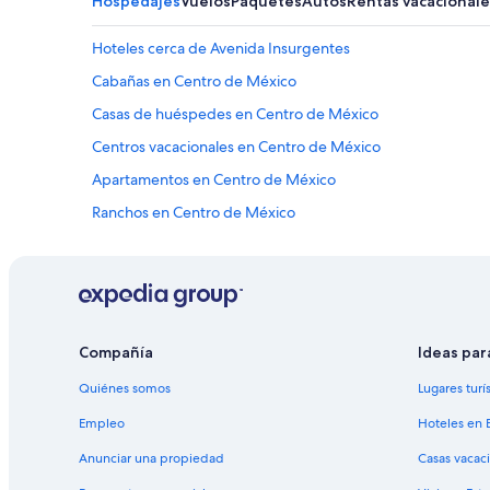
Hospedajes
Vuelos
Paquetes
Autos
Rentas vacacionale
Hoteles cerca de Avenida Insurgentes
Cabañas en Centro de México
Casas de huéspedes en Centro de México
Centros vacacionales en Centro de México
Apartamentos en Centro de México
Ranchos en Centro de México
Hoteles con spa en Centro de México
Hoteles todo incluido en Centro de México
Hoteles en la playa en Centro de México
Hoteles históricos en Centro de México
Compañía
Ideas par
Hoteles baratos en Centro de México
Quiénes somos
Lugares turí
Hoteles cerca de la catedral en Centro de México
Empleo
Hoteles en 
Hoteles con aguas termales en Centro de México
Anunciar una propiedad
Casas vacac
Hoteles con desayuno incluido en Centro de México