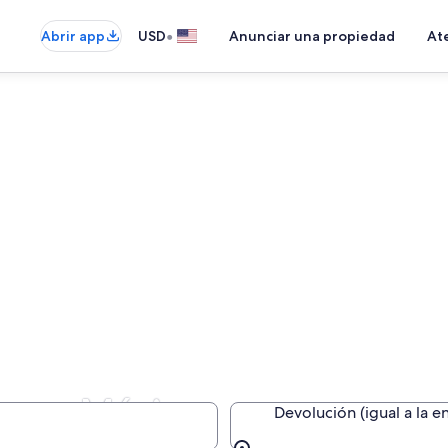
•
Abrir app
USD
Anunciar una propiedad
Ate
tz en México
Devolución (igual a la e