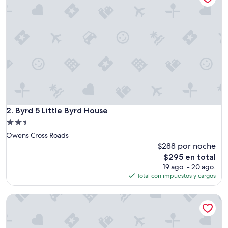
Byrd 5 Little Byrd House
2. Byrd 5 Little Byrd House
Propiedad
de
Owens Cross Roads
2.5
$288 por noche
estrellas
El
$295 en total
precio
19 ago. - 20 ago.
actual
Total con impuestos y cargos
es
de
The Corner House
$295