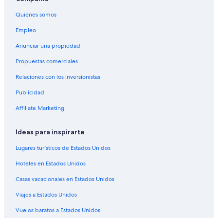
Hoteles cerca de US Space and Rocket Center
Quiénes somos
Hoteles cerca de Alabama Constitution Village
Empleo
Apartamentos en Meridianville
Anunciar una propiedad
Hoteles en Meridianville
Propuestas comerciales
Hoteles cerca de Parkway Place Mall
Relaciones con los inversionistas
Hoteles cerca de Huntsville Depot Museum
Publicidad
Hoteles cerca de Oakwood University
Hoteles con desayuno incluido en Hampton Cove
Affiliate Marketing
Casas de campo en Brownsboro
Ideas para inspirarte
Hoteles para bodas en Centro histórico de Huntsville
Lugares turísticos de Estados Unidos
Hoteles familiares en Sherwood Park
Hoteles en Estados Unidos
Hoteles cerca del bosque en Sherwood Park
Casas vacacionales en Estados Unidos
Hoteles que aceptan mascotas en Sherwood Park
Viajes a Estados Unidos
Hoteles cerca de Early Works Childrens Museum
Apartamentos en Laceys Spring
Vuelos baratos a Estados Unidos