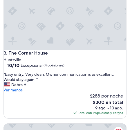
The Corner House
3. The Corner House
Huntsville
10.0
10/10
Excepcional
(4 opiniones)
de
“
“Easy entry. Very clean. Owner communication is as excellent.
10,
E
Would stay again. ”
Excepcional,
a
Debra H.
(4
s
Ver menos
opiniones)
y
$288 por noche
e
El
$300 en total
n
precio
9 ago. - 10 ago.
t
actual
Total con impuestos y cargos
r
es
y
de
2 bedroom madison retreat
.
$300