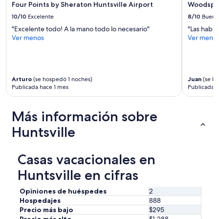
Four Points by Sheraton Huntsville Airport
Woodsprin
10/10
Excelente
8/10
Bueno
"Excelente todo! A la mano todo lo necesario"
"Las habit
Ver menos
Ver meno
Arturo
(se hospedó 1 noches)
Juan
(se ho
Publicada hace 1 mes
Publicada 
Más información sobre
Huntsville
Casas vacacionales en
Huntsville en cifras
Opiniones de huéspedes
2
Hospedajes
888
Precio más bajo
$295
Precio más alto
$1,288