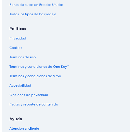
Moteles en Toney
Renta de autos en Estados Unidos
Campings en Skyline
Todos los tipos de hospedaje
Apartamentos en Skyline
Políticas
Hoteles cerca de Burritt on the Mountain
Privacidad
Hoteles cerca de Insanity Skate Park
Cookies
Hoteles cerca de Monte Sano Mountain
Hoteles cerca de Von Braun Center
Términos de uso
Hoteles cerca de Dog Spot dog park
Términos y condiciones de One Key™
Moteles en Owens Cross Roads
Términos y condiciones de Vrbo
Cabañas en Trenton
Accesibilidad
Casas de campo en Trenton
Opciones de privacidad
Moteles en Trenton
Pautas y reporte de contenido
Hoteles cerca de Weeden House Museum
Ayuda
Cabañas en Athens
Apartamentos en Athens
Atención al cliente