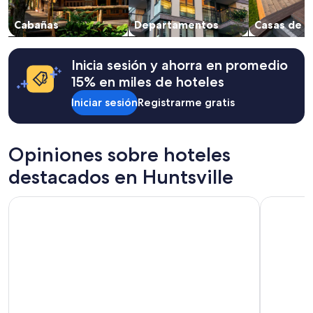
Los
y
precios
a
Cabañas
Departamentos
Casas de v
y
g
la
a
disponibilidad
i
están
Inicia sesión y ahorra en promedio
n
sujetos
15% en miles de hoteles
.
a
”
cambios.
Iniciar sesión
Registrarme gratis
Aplican
términos
adicionales.
Opiniones sobre hoteles
destacados en Huntsville
Four Points by Sheraton Huntsville Airport
Woodspring