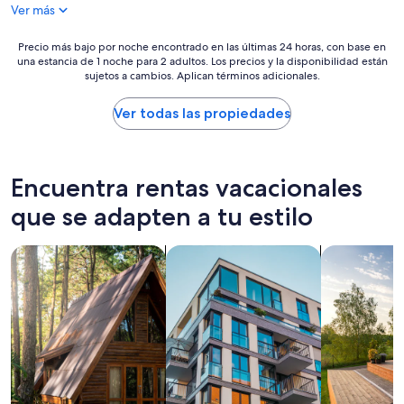
de
i
Ver más
d
$282
o
l
n
y
Precio
Precio más bajo por noche encontrado en las últimas 24 horas, con base en
i
”
una estancia de 1 noche para 2 adultos. Los precios y la disponibilidad están
más
s
sujetos a cambios. Aplican términos adicionales.
bajo
a
por
s
noche
Ver todas las propiedades
e
encontrado
x
en
c
las
e
últimas
Encuentra rentas vacacionales
l
24
l
horas,
que se adapten a tu estilo
e
con
n
base
t
Buscar cabañas
Buscar departamentos
Buscar casas
en
.
una
W
estancia
o
de
u
1
l
noche
d
para
s
2
t
adultos.
a