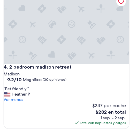
V
e
r
y
c
l
e
a
n
.
O
w
n
2 bedroom madison retreat
4. 2 bedroom madison retreat
e
Madison
r
9.2
9.2/10
Magnífico
(30 opiniones)
c
de
o
“
“Pet friendly ”
10,
m
P
Heather P.
Magnífico,
m
e
Ver menos
(30
u
t
$247 por noche
opiniones)
n
f
El
$282 en total
i
r
precio
1 sep. - 2 sep.
c
i
actual
Total con impuestos y cargos
a
e
es
t
n