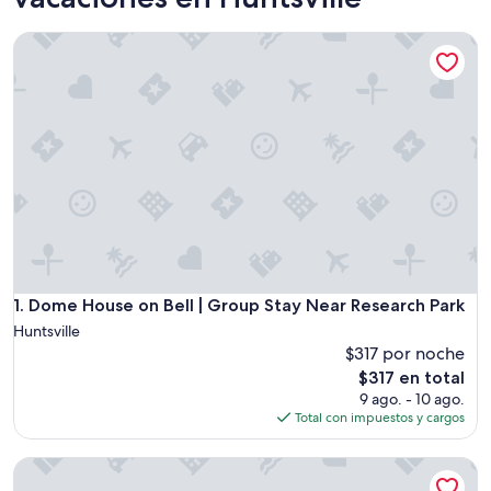
Dome House on Bell | Group Stay Near Research Park
Dome House on Bell | Group Stay Near Research Park
1. Dome House on Bell | Group Stay Near Research Park
Huntsville
$317 por noche
El
$317 en total
precio
9 ago. - 10 ago.
actual
Total con impuestos y cargos
es
de
Byrd 5 Little Byrd House
$317