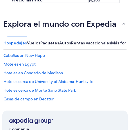
Explora el mundo con Expedia
Hospedajes
Vuelos
Paquetes
Autos
Rentas vacacionales
Más form
Cabañas en New Hope
Moteles en Egypt
Hoteles en Condado de Madison
Hoteles cerca de University of Alabama-Huntsville
Hoteles cerca de Monte Sano State Park
Casas de campo en Decatur
Casas vacacionales en Decatur
Apartamentos en Decatur
Moteles en Decatur
Compañía