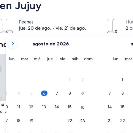
En cuatro meses
 en Jujuy
27 nov. - 29 nov.
Fechas
Hu
jue. 20 de ago. - vie. 21 de ago.
2 p
tus
hoteles en Jujuy (provincia)
agosto de 2026
meses
actuales
 Pascana
Alto Belgrano
son
lunes
martes
miércoles
jueves
viernes
sábado
domingo
lunes
lun.
mar.
mié.
jue.
vie.
sáb.
dom.
lun.
mar.
August
2026
y
1
1
2
September
2026.
3
4
5
6
7
8
7
8
9
 Pascana
Alto Belgrano
ría Pascana
3. Alto Belgrano
10
11
12
13
14
15
14
15
16
Propiedad
or de Jujuy
de
Barrio Centro
17
18
19
20
21
22
21
22
23
3.0
estrellas