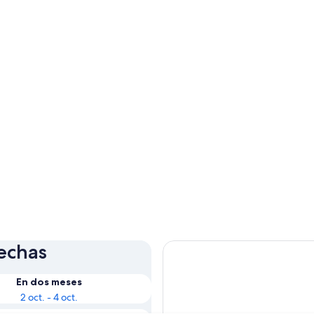
fechas
En dos meses
2 oct. - 4 oct.