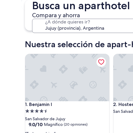
En tres meses
Busca un aparthotel
30 oct. - 1 nov.
Compara y ahorra
¿A dónde quieres ir?
Nuestra selección de apart-
Benjamin I
Hostería
Benjamin I
Hostería
1. Benjamin I
2. Hoste
Propiedad
San Salvad
de
San Salvador de Jujuy
4.5
9.0
9.0/10
Magnífico
(20 opiniones)
de
estrellas