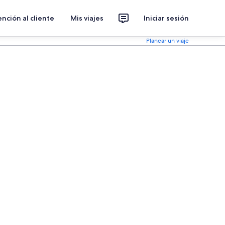
nción al cliente
Mis viajes
Iniciar sesión
Planear un viaje