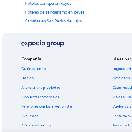
Hoteles con spa en Reyes
Hoteles de senderismo en Reyes
Cabañas en San Pedro de Jujuy
Hoteles en Barrio Centro
Cabañas en Termas de Reyes
Cabañas en Volcán
Hoteles en El Carmen
Compañía
Ideas par
Hoteles 3 estrellas en San Salvador de Jujuy
Quiénes somos
Lugares turí
Casas de huéspedes en San Salvador de Jujuy
Empleo
Hoteles en 
Hoteles de golf en San Salvador de Jujuy
Anunciar una propiedad
Casas vacac
Hoteles de lujo en San Salvador de Jujuy
Propuestas comerciales
Viajes a Est
Hoteles históricos en San Salvador de Jujuy
Relaciones con los inversionistas
Vuelos bara
Hoteles con desayuno incluido en San Salvador de Jujuy
Publicidad
Renta de au
Hoteles con gimnasio en San Salvador de Jujuy
Affiliate Marketing
Todos los t
Hoteles con área de juegos en San Salvador de Jujuy