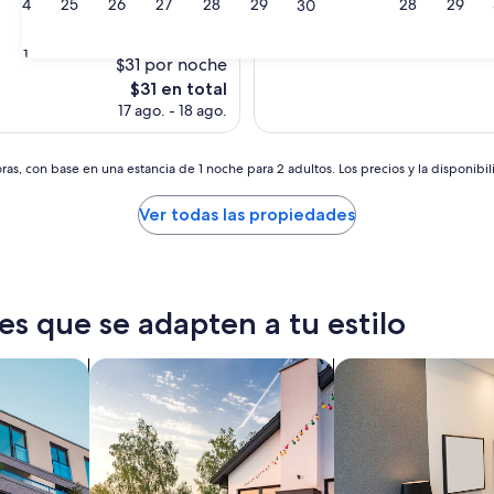
24
25
26
27
28
29
28
29
30
31
$31 por noche
El
$31 en total
precio
17 ago. - 18 ago.
actual
es
de
as, con base en una estancia de 1 noche para 2 adultos. Los precios y la disponibil
$31
Ver todas las propiedades
es que se adapten a tu estilo
tos
Buscar casas de vacaciones
Buscar apart-hotele