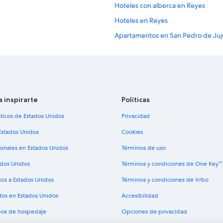
Hoteles con alberca en Reyes
Hoteles en Reyes
Apartamentos en San Pedro de Juj
Hoteles cerca de Plaza Belgrano
Hoteles en Termas de Reyes
Villas en Volcán
Hoteles en Yala
a inspirarte
Políticas
Cabañas en San Salvador de Jujuy
sticos de Estados Unidos
Privacidad
Hostales en San Salvador de Jujuy
Estados Unidos
Cookies
Hoteles con spa en San Salvador d
ionales en Estados Unidos
Términos de uso
Hoteles en la playa en San Salvador
ados Unidos
Términos y condiciones de One Key™
Hoteles con aguas termales en San
tos a Estados Unidos
Términos y condiciones de Vrbo
Hoteles con estacionamiento en Sa
tos en Estados Unidos
Accesibilidad
Hoteles con guardería en San Salv
ipos de hospedaje
Opciones de privacidad
Hoteles con alberca en San Salvado