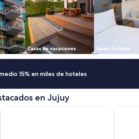
Casas de vacaciones
Apart-hoteles
romedio 15% en miles de hoteles
stacados en Jujuy
El Arribo Hotel
Benjamin I