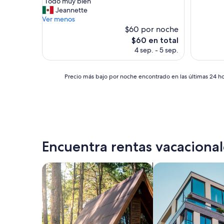
“
“Todo muy bien”
10,
T
Jeannette
Magnífico,
o
Ver menos
(20
d
$60 por noche
opiniones)
o
El
$60 en total
m
precio
4 sep. - 5 sep.
u
actual
y
es
b
de
Precio
Precio más bajo por noche encontrado en las últimas 24 hor
i
$60
más
e
bajo
n
por
”
noche
encontrado
en
las
Encuentra rentas vacacional
últimas
24
horas,
Buscar cabañas
Buscar departamen
con
base
en
una
estancia
de