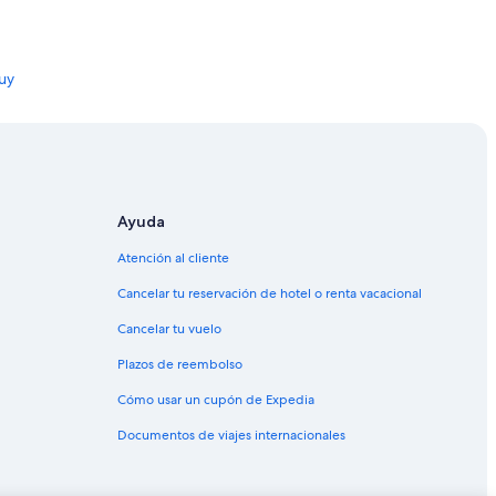
uy
Ayuda
Atención al cliente
Cancelar tu reservación de hotel o renta vacacional
e Jujuy
Cancelar tu vuelo
 de Jujuy
Plazos de reembolso
 Salvador de Jujuy
Cómo usar un cupón de Expedia
n Salvador de Jujuy
Documentos de viajes internacionales
ador de Jujuy
r de Jujuy