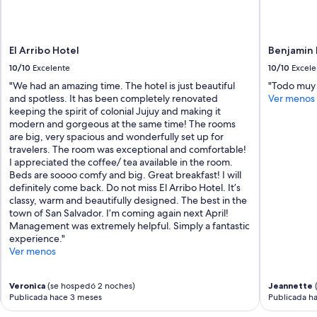
El Arribo Hotel
Benjamin 
10/10
Excelente
10/10
Excele
"We had an amazing time. The hotel is just beautiful
"Todo muy 
and spotless. It has been completely renovated
Ver menos
keeping the spirit of colonial Jujuy and making it
modern and gorgeous at the same time! The rooms
are big, very spacious and wonderfully set up for
travelers. The room was exceptional and comfortable!
I appreciated the coffee/ tea available in the room.
Beds are soooo comfy and big. Great breakfast! I will
definitely come back. Do not miss El Arribo Hotel. It’s
classy, warm and beautifully designed. The best in the
town of San Salvador. I’m coming again next April!
Management was extremely helpful. Simply a fantastic
experience."
Ver menos
Veronica
(se hospedó 2 noches)
Jeannette
(
Publicada hace 3 meses
Publicada h