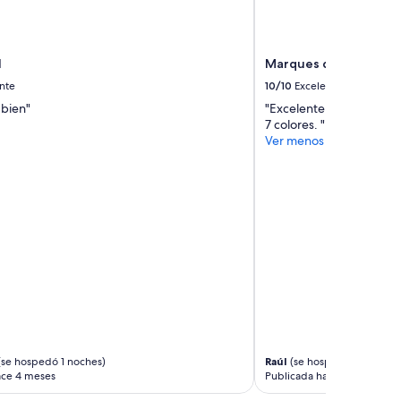
I
Marques de Tojo Hote
nte
10/10
Excelente
bien"
"Excelente ubicación y ma
7 colores. "
Ver menos
se hospedó 1 noches)
Raúl
(se hospedó 2 noches)
ace 4 meses
Publicada hace 4 meses