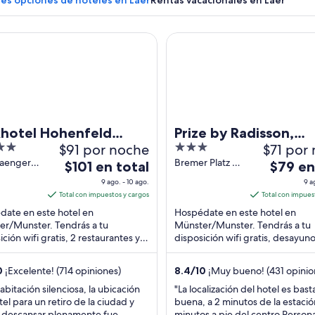
res opciones de hoteles en Laer
Rentas vacacionales en Laer
tel Hohenfeld Münster
Prize by Radisson, Münster Ci
Vista aérea de un pequeño pueblo con una iglesia, rodeado de cam
khotel Hohenfeld
Prize by Radisson,
$91 por noche
3
$71 por
ster
Münster City
out
aengerweg
Bremer Platz 54
El
El
$101 en total
$79 en
ünster
Münster
of
precio
precio
9 ago. - 10 ago.
9 a
5
es
es
Total con impuestos y cargos
Total con impues
de
de
ate en este hotel en
Hospédate en este hotel en
$101
$79
er/Munster. Tendrás a tu
Münster/Munster. Tendrás a tu
ición wifi gratis, 2 restaurantes y
en
disposición wifi gratis, desayuno
en
uno. Nuestros huéspedes
servicio de recepción las 24 hora
total
total
an la atención del personal ...
Nuestros huéspedes destacan ..
por
por
0
¡Excelente! (714 opiniones)
8.4
/
10
¡Muy bueno! (431 opinio
noche
noche
habitación silenciosa, la ubicación
"La localización del hotel es bas
del
del
tel para un retiro de la ciudad y
buena, a 2 minutos de la estació
9
9
 descansar plenamente fue
minutos a pie del centro Persona