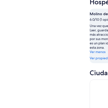
Hospé
7
la
este
Laer
ago
noche,
fin
para
7
de
el
Molino de
ago
semana,
próximo
6.0/10 (1 opi
-
7
fin
Una vez que
8
ago
de
Laer, guard
ago
-
semana,
más atraccio
9
14
por sus mon
ago
ago
es un plan i
esta zona.
-
Ver menos
16
ago
Ver propie
Ciuda