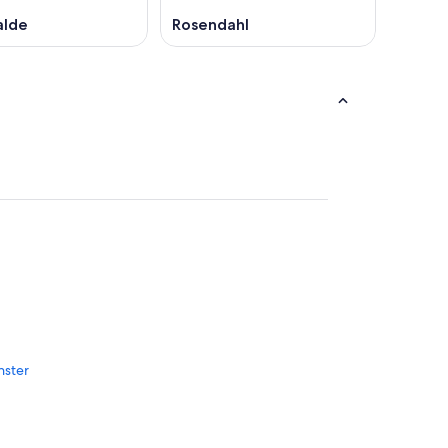
lde
Rosendahl
nster
r
nster