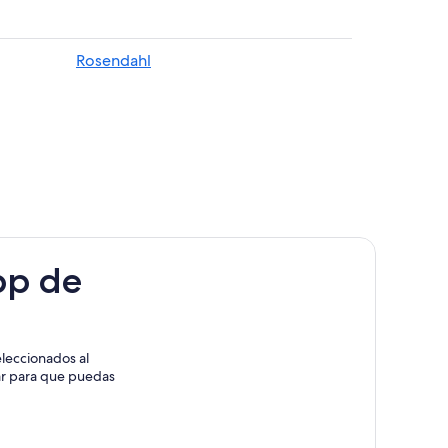
unster
r/Munster
Rosendahl
er/Munster
pp de
leccionados al
rar para que puedas