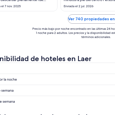
ago
ago
lloso."
amable y desayuno bastante co
 el 7 nov. 2025
Enviada el 2 jul. 2026
Peroooo..en 3 días no han limpia
al
al
habitación ni han puesto toallas 
10
10
Debemos cuidar el medio ambie
Ver 740 propiedades en
ago
ago
pero es el mismo precio sin ningú
Precio más bajo por noche encontrado en las últimas 24 ho
1 noche para 2 adultos. Los precios y la disponibilidad e
términos adicionales.
nibilidad de hoteles en Laer
r
r
r la noche
r
de semana
r
 de semana