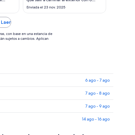
sep
mpleto.
grados de temperatura para desayunar."
Enviada el 23 nov. 2025
do la
al
limpias.
7
nte,
 Laer
sep
n ..."
ras, con base en una estancia de
stán sujetos a cambios. Aplican
6 ago - 7 ago
7 ago - 8 ago
7 ago - 9 ago
14 ago - 16 ago