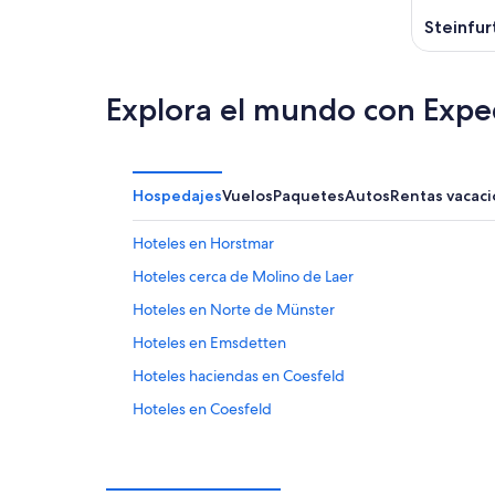
Steinfur
Explora el mundo con Expe
Hospedajes
Vuelos
Paquetes
Autos
Rentas vacaci
Hoteles en Horstmar
Hoteles cerca de Molino de Laer
Hoteles en Norte de Münster
Hoteles en Emsdetten
Hoteles haciendas en Coesfeld
Hoteles en Coesfeld
B&B en Münster/Munster
Hostales en Münster/Munster