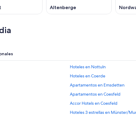
t
Altenberge
Nordwa
dia
onales
Hoteles en Nottuln
Hoteles en Coerde
Apartamentos en Emsdetten
Apartamentos en Coesfeld
Accor Hotels en Coesfeld
Hoteles 3 estrellas en Münster/Mu
Apartamentos en Münster/Munste
Hoteles en la playa en Münster/Mu