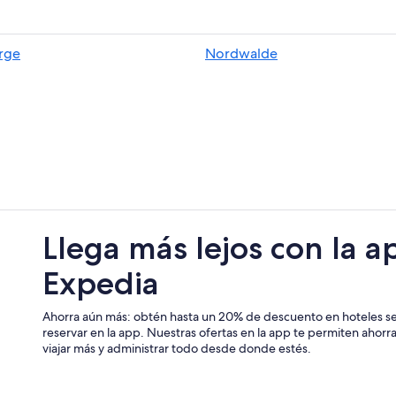
Hoteles románticos en Münster/M
Hoteles cerca del lago en Münste
rge
Nordwalde
Hoteles con restaurante en Münst
Hoteles en Münster/Munster
Hoteles en Heek
nkamp
Hoteles en Kinderhaus
Apartamentos en Muenster
Hoteles en Greven
Hoteles en Nordwalde
Llega más lejos con la a
Expedia
Ahorra aún más: obtén hasta un 20% de descuento en hoteles se
reservar en la app. Nuestras ofertas en la app te permiten ahor
viajar más y administrar todo desde donde estés.