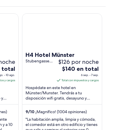
ty
H4 Hotel Münster
pos y árboles.
H4 Hotel Münster
 noche
$126 por noche
Stubengasse
33 Münster
El
 total
$140 en total
NW
precio
go. - 10 ago.
6 sep. - 7 sep.
es
tos y cargos
Total con impuestos y cargos
de
Hospédate en este hotel en
$140
Münster/Munster. Tendrás a tu
 y
disposición wifi gratis, desayuno y
en
s.
estacionamiento. Nuestros huéspedes
total
.
destacan la atención del personal ...
por
nes)
9
/
10
¡Magnífico! (1004 opiniones)
noche
tante
"La habitación amplia, limpia y cómoda,
del
n y a 10
el comedor está en otro edificio y tienes
6
l
que salir a caminar al exterior con 0