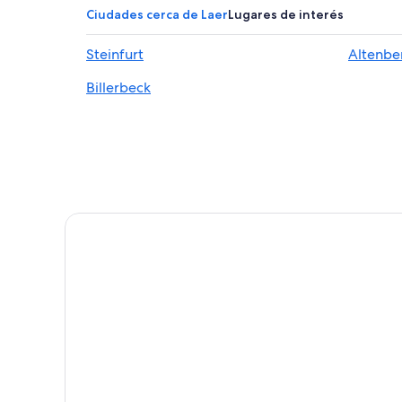
Hoteles históricos en Münster/Munster
Ciudades cerca de Laer
Lugares de interés
Hoteles baratos en Münster/Munster
Steinfurt
Altenbe
Hoteles con aguas termales en Münster/Munster
Billerbeck
Hoteles con sauna en Münster/Munster
Hoteles en Metelen
Apartamentos en Estación de tren Steinfurt-Grotte
Hoteles en Billerbeck
Hoteles cerca de Universidad de Muenster
Hoteles en Von-Schonebeck-Ring
Hoteles en Rosendahl