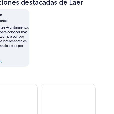
ciones destacadas de Laer
to
iones)
ites Ayuntamiento,
para conocer más
Laer. pasear por
 interesantes es
uando estés por
s