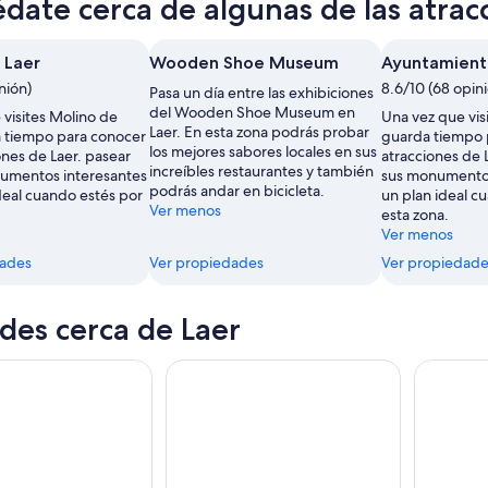
date cerca de algunas de las atrac
 Laer
Wooden Shoe Museum
Ayuntamien
nión)
8.6/10 (68 opin
Pasa un día entre las exhibiciones
del Wooden Shoe Museum en
 visites Molino de
Una vez que vis
Laer. En esta zona podrás probar
a tiempo para conocer
guarda tiempo 
los mejores sabores locales en sus
nes de Laer. pasear
atracciones de 
increíbles restaurantes y también
umentos interesantes
sus monumentos
podrás andar en bicicleta.
deal cuando estés por
un plan ideal c
Ver menos
esta zona.
Ver menos
dades
Ver propiedades
Ver propiedade
des cerca de Laer