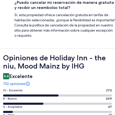
¿Puedo cancelar mi reservación de manera gratuita
y recibir un reembolso total?
Sí, esta propiedad ofrece cancelación gratuita en tarifas de
habitación seleccionadas, ¡porque la flexibilidad es importante!
Consulta la política de cancelación de la propiedad en nuestro
sitio para obtener más información sobre cualquier excepción
o requisito.
Opiniones
Opiniones de Holiday Inn - the
niu, Mood Mainz by IHG
Excelente
8.8
732 opiniones
Puntuación
10 - Excelente
372
de
Puntuación
8 - Bueno
269
10,
de
es
Puntuación
6 - Aceptable
67
8,
decir,
de
4 - Malo
12