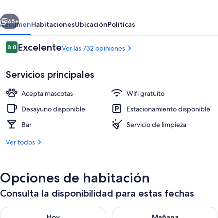
the
erior
Siguiente
niu,
65+
Resumen
Habitaciones
Ubicación
Políticas
Mood
Opiniones
Excelente
8.8
Ver las 732 opiniones
Mainz
8.8 de 10,
by
Servicios principales
IHG
Acepta mascotas
Wifi gratuito
Desayuno disponible
Estacionamiento disponible
Bar
Servicio de limpieza
Lobby
Ver todos
Opciones de habitación
Consulta la disponibilidad para estas fechas
Consulta la disponibilidad para hoy ago 7 - ago 8
Consulta la disponibilidad pa
Hoy
Mañana