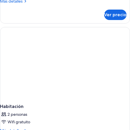
Más
Más detalles
detalles
sobre
Ver precio
Habitación
Habitación
2 personas
Wifi gratuito