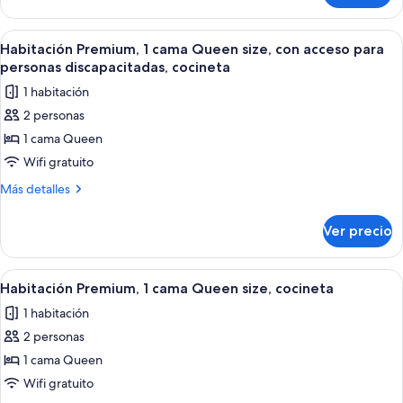
Queen
estándar,
size
1
Abrir
Habitación de hotel con cama, escritorio
12
cama
Habitación Premium, 1 cama Queen size, con acceso para
todas
Queen
personas discapacitadas, cocineta
size
las
1 habitación
fotos
2 personas
de
1 cama Queen
Habitación
Premium,
Wifi gratuito
1
Más
Más detalles
cama
detalles
sobre
Queen
Ver precio
Habitación
size,
Premium,
con
1
Abrir
Habitación de hotel con cama, escritorio
14
acceso
cama
Habitación Premium, 1 cama Queen size, cocineta
todas
Queen
para
1 habitación
size,
las
personas
con
2 personas
fotos
discapacitadas,
acceso
de
1 cama Queen
para
cocineta
Habitación
personas
Wifi gratuito
discapacitadas,
Premium,