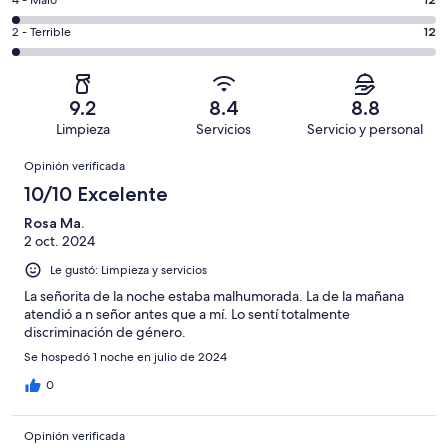
es
Puntuación
Excelente.
6,
decir,
de
Basada
es
Puntuación
2 - Terrible
12
Bueno.
4,
en
decir,
de
Basada
es
372
Aceptable.
2,
en
decir,
de
Basada
es
269
Malo.
9.2
8.4
8.8
732
en
decir,
de
Basada
Limpieza
Servicios
Servicio y personal
opiniones
67
Terrible.
732
en
Opiniones
de
Basada
opiniones
Opinión verificada
12
732
en
de
10/10 Excelente
opiniones
12
732
de
Rosa Ma.
opiniones
2 oct. 2024
732
opiniones
Le gustó: Limpieza y servicios
La señorita de la noche estaba malhumorada. La de la mañana
atendió a n señor antes que a mí. Lo sentí totalmente
discriminación de género.
Se hospedó 1 noche en julio de 2024
0
Opinión verificada