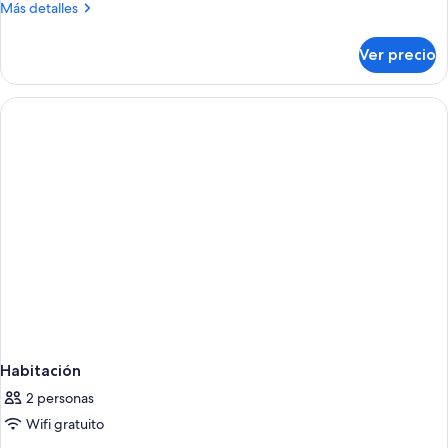
Más
Más detalles
cocineta
1
detalles
cama
sobre
Ver precio
Habitación
Queen
Premium,
size,
1
cocineta
cama
Queen
size,
cocineta
Habitación
2 personas
Wifi gratuito