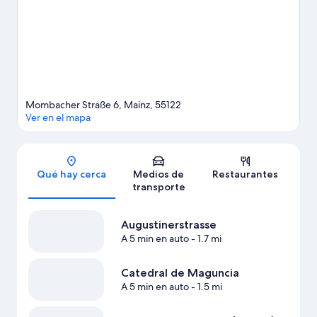
partido mientras estás en la ciudad? Consulta el calendario de
Estadio Mewa o Estadio de fútbol BRITA-Arena.
Visita nuestra
guía de Maguncia
Mombacher Straße 6, Mainz, 55122
Ver en el mapa
Sección del mapa
Qué hay cerca
Medios de
Restaurantes
transporte
Augustinerstrasse
A 5 min en auto
- 1.7 mi
Catedral de Maguncia
A 5 min en auto
- 1.5 mi