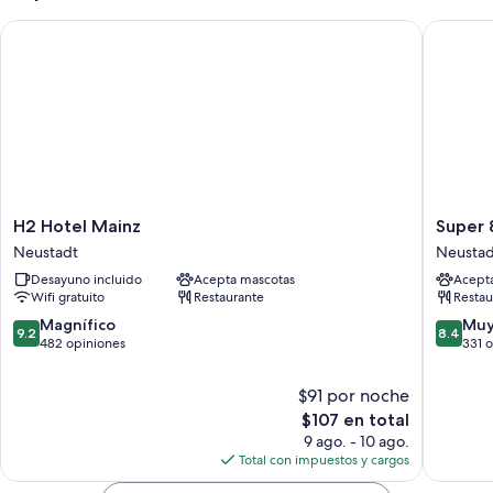
H2 Hotel Mainz
Super 8 
H2
Super
H2 Hotel Mainz
Super 
Hotel
8
Neustadt
Neustad
Mainz
by
Desayuno incluido
Acepta mascotas
Acept
Neustadt
Wyndh
Wifi gratuito
Restaurante
Restau
Mainz
Zollhafe
9.2
8.4
Magnífico
Muy
9.2
8.4
Neustad
de
de
482 opiniones
331 
10,
10,
Magnífico,
Muy
$91 por noche
482
bueno,
El
$107 en total
opiniones
331
precio
9 ago. - 10 ago.
opinion
actual
Total con impuestos y cargos
es