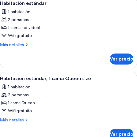
8
Habitación estándar
todas
1 habitación
las
2 personas
fotos
de
1 cama individual
Habitación
Wifi gratuito
estándar
Más
Más detalles
detalles
sobre
Ver precio
Habitación
estándar
Abrir
Habitación de hotel con cama, televis
8
Habitación estándar, 1 cama Queen size
todas
1 habitación
las
2 personas
fotos
de
1 cama Queen
Habitación
Wifi gratuito
estándar,
Más
Más detalles
1
detalles
cama
sobre
Ver precio
Habitación