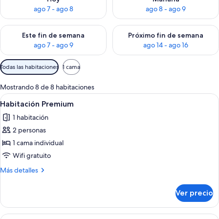
ago 7 - ago 8
ago 8 - ago 9
Consulta la disponibilidad para este fin de semana ago 7 - ag
Consulta la disponibilidad par
Este fin de semana
Próximo fin de semana
ago 7 - ago 9
ago 14 - ago 16
Filtros
Todas las habitaciones
1 cama
disponibles
para
Mostrando 8 de 8 habitaciones
las
Abrir
Una cocina con microondas integrado,
12
Habitación Premium
habitaciones
todas
1 habitación
las
2 personas
fotos
de
1 cama individual
Habitación
Wifi gratuito
Premium
Más
Más detalles
detalles
sobre
Ver precio
Habitación
Premium
Abrir
Habitación de hotel con cama, televis