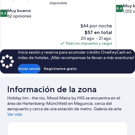
disponible
8.4
Muy 
8.4
8.4
Muy bueno
de
1,012 
8.4
de
62 opiniones
10,
10,
Muy
$44 por noche
Muy
bueno,
bueno,
El
$57 en total
1,012
62
precio
opiniones
20 ago. - 21 ago.
opiniones
actual
Total con impuestos y cargos
es
Inicia sesión y reserva para acumular crédito OneKeyCash en
de
miles de hoteles. ¡Más recompensas te llevan a más aventuras!
$57
Iniciar sesión
Registrarme gratis
Información de la zona
Holiday Inn - the niu, Mood Mainz by IHG se encuentra en el
área de Hartenberg-Münchfeld en Maguncia, cerca del
aeropuerto y cerca de una estación de metro. Galeria de arte
Kunsthalle Mainz y Museo del Land de Maguncia son lugares
Ver más
culturales destacados, y algunos de los puntos de interés del
área incluyen Naturhistorisches Museum y El Museo de la
Construcción Naval Antigua. ¿Quieres asistir a un evento o