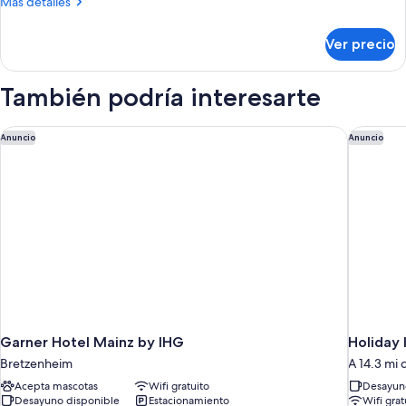
Más
Más detalles
detalles
sobre
Ver precio
Habitación
También podría interesarte
Garner Hotel Mainz by IHG
Holiday 
Anuncio
Anuncio
Garner Hotel Mainz by IHG
Holiday 
Bretzenheim
A 14.3 mi
Acepta mascotas
Wifi gratuito
Desayuno
Desayuno disponible
Estacionamiento
Wifi grat