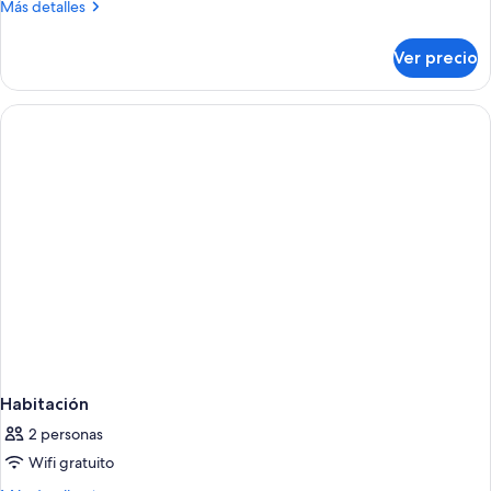
Más
Más detalles
detalles
sobre
Ver precio
Habitación
Habitación
2 personas
Wifi gratuito