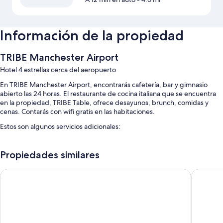
Información de la propiedad
TRIBE Manchester Airport
Hotel 4 estrellas cerca del aeropuerto
En TRIBE Manchester Airport, encontrarás cafetería, bar y gimnasio
abierto las 24 horas. El restaurante de cocina italiana que se encuentra
en la propiedad, TRIBE Table, ofrece desayunos, brunch, comidas y
cenas. Contarás con wifi gratis en las habitaciones.
Estos son algunos servicios adicionales:
Desayuno buffet (con cargo), estacionamiento (con cargo) y check-
out exprés
Propiedades similares
Check-in exprés, espacios de coworking y resguardo de equipaje
Clayton Hotel, Manchester Airport
Radisson
No se permite fumar en la propiedad, estacionamiento para
bicicletas y elevador
Características de la habitación
Las 412 habitaciones con muebles diferentes brindan amenidades como