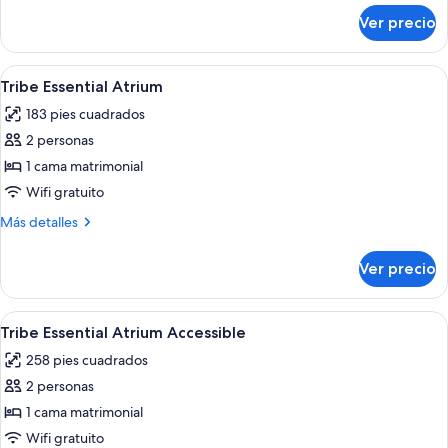
sobre
Ver precio
Tribe
Essential
Accessible
Abrir
Una habitación de hotel moderna con un
14
Tribe Essential Atrium
todas
183 pies cuadrados
las
2 personas
fotos
de
1 cama matrimonial
Tribe
Wifi gratuito
Essential
Más
Más detalles
Atrium
detalles
sobre
Ver precio
Tribe
Essential
Atrium
Abrir
Habitación de hotel con una cama grand
9
Tribe Essential Atrium Accessible
todas
258 pies cuadrados
las
2 personas
fotos
de
1 cama matrimonial
Tribe
Wifi gratuito