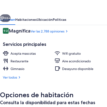
Airport
erior
Siguiente
126+
Resumen
Habitaciones
Ubicación
Políticas
Opiniones
Magnífica
9.2
Ver las 2,788 opiniones
9.2 de 10,
Servicios principales
Acepta mascotas
Wifi gratuito
Restaurante
Aire acondicionado
Gimnasio
Desayuno disponible
Exterior
Ver todos
Opciones de habitación
Consulta la disponibilidad para estas fechas