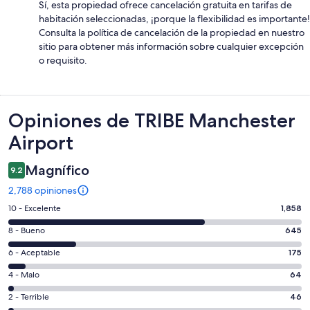
Sí, esta propiedad ofrece cancelación gratuita en tarifas de
habitación seleccionadas, ¡porque la flexibilidad es importante!
Consulta la política de cancelación de la propiedad en nuestro
sitio para obtener más información sobre cualquier excepción
o requisito.
Opiniones
Opiniones de TRIBE Manchester
Airport
Magnífico
9.2
2,788 opiniones
Puntuación
10 - Excelente
1,858
de
Puntuación
8 - Bueno
645
10,
de
es
Puntuación
6 - Aceptable
175
8,
decir,
de
es
Puntuación
4 - Malo
64
Excelente.
6,
decir,
de
Basada
es
Puntuación
2 - Terrible
46
Bueno.
4,