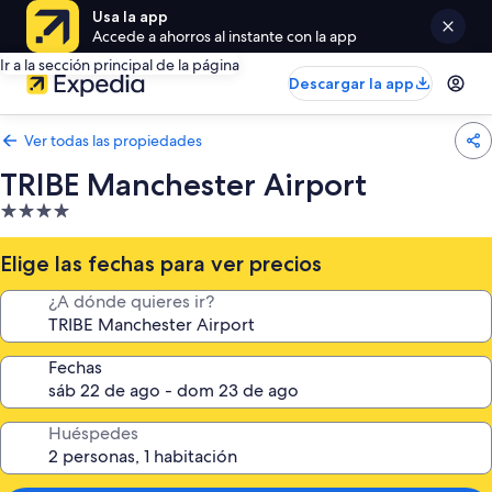
Usa la app
Accede a ahorros al instante con la app
Ir a la sección principal de la página
Descargar la app
Ver todas las propiedades
TRIBE Manchester Airport
Propiedad
de
4.0
Elige las fechas para ver precios
estrellas
¿A dónde quieres ir?
Fechas
Huéspedes