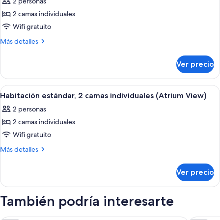
2 personas
habitaciones
las
conectadas
2 camas individuales
fotos
de
Wifi gratuito
Habitación
Más
Más detalles
estándar,
detalles
sobre
2
Ver precio
Habitación
camas
estándar,
individuales
2
Abrir
Habitación de hotel con dos camas, un e
10
camas
Habitación estándar, 2 camas individuales (Atrium View)
todas
individuales
2 personas
las
2 camas individuales
fotos
de
Wifi gratuito
Habitación
Más
Más detalles
estándar,
detalles
sobre
2
Ver precio
Habitación
camas
estándar,
individuales
2
También podría interesarte
(Atrium
camas
individuales
View)
(Atrium