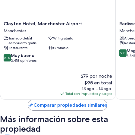
espacio para trabajar con laptop y aire acondicionado, al igual que
servicios como wifi gratis y silla de escritorio.
Otros servicios que también disfrutarás incluyen:
Clayton
Radisso
Clayton Hotel, Manchester Airport
Radiss
Reciclaje y focos LED
Hotel,
Blu
Manchester
Manche
Manchester
Hotel
Baños con regaderas tipo lluvia y amenidades de baño de diseñador
Traslado del/al
Wifi gratuito
Alberc
Airport
Manches
aeropuerto gratis
Restau
Smart TVs de 38 pulgadas con canales digitales
Manchester
Airport
Restaurante
Gimnasio
Manches
9.0
Mag
Armarios o clósets, camas infantiles gratuitas y teteras eléctricas
9.0
8.4
Muy bueno
de
3,34
8.4
de
3,418 opiniones
10,
10,
Magnífi
Muy
3,345
$79 por noche
bueno,
opinion
3,418
El
$95 en total
opiniones
precio
13 ago. - 14 ago.
actual
Total con impuestos y cargos
es
de
Comparar propiedades similares
$95
Más información sobre esta
propiedad