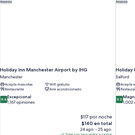
Holiday Inn Manchester Airport by IHG
Holiday 
Anuncio
Anuncio
View)
Holiday Inn Manchester Airport by IHG
Holiday
Manchester
Salford
Acepta mascotas
Wifi gratuito
Acepta 
Restaurante
Aire acondicionado
Restaura
9.4
9.2
Excepcional
Magní
9.4
9.2
de
de
1,167 opiniones
1,002 
10,
10,
Excepcional,
Magnífico
$117 por noche
1,167
1,002
El
$140 en total
opiniones
opiniones
precio
24 ago. - 25 ago.
actual
Total con impuestos y cargos