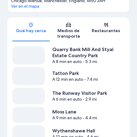
Chicago Avenue, Manchester, England, M90 3AH
Ver en el mapa
Sección del mapa
Qué hay cerca
Medios de
Restaurantes
transporte
Quarry Bank Mill And Styal
Estate Country Park
A 8 min en auto
- 5.3 mi
Tatton Park
A 12 min en auto
- 7.4 mi
The Runway Visitor Park
A 6 min en auto
- 2.9 mi
Moss Lane
A 9 min en auto
- 4.4 mi
Wythenshawe Hall
A 12 min en auto
- 4.6 mi