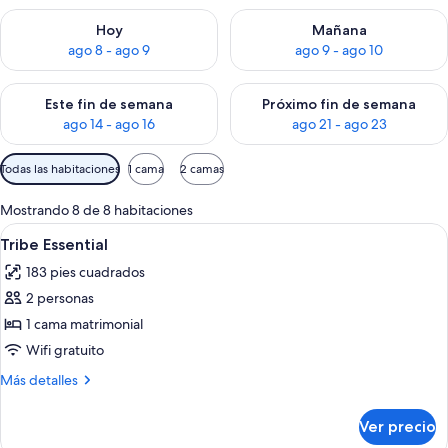
Consulta la disponibilidad para hoy ago 8 - ago 9
Consulta la disponibilidad pa
Hoy
Mañana
ago 8 - ago 9
ago 9 - ago 10
Consulta la disponibilidad para este fin de semana ago 14 - ag
Consulta la disponibilidad pa
Este fin de semana
Próximo fin de semana
ago 14 - ago 16
ago 21 - ago 23
Filtros
Todas las habitaciones
1 cama
2 camas
disponibles
para
Mostrando 8 de 8 habitaciones
las
Abrir
Una habitación de hotel moderna con u
13
Tribe Essential
habitaciones
todas
183 pies cuadrados
las
2 personas
fotos
de
1 cama matrimonial
Tribe
Wifi gratuito
Essential
Más
Más detalles
detalles
sobre
Ver precio
Tribe