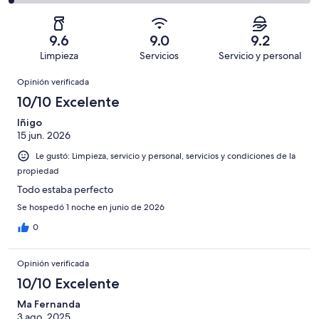
en
decir,
de
Basada
es
1858
Aceptable.
2,
en
decir,
de
Basada
es
645
Malo.
9.6
9.0
9.2
2788
en
decir,
de
Basada
Limpieza
Servicios
Servicio y personal
opiniones
175
Terrible.
2788
en
Opiniones
de
Basada
opiniones
Opinión verificada
64
2788
en
de
10/10 Excelente
opiniones
46
2788
de
Iñigo
opiniones
15 jun. 2026
2788
opiniones
Le gustó: Limpieza, servicio y personal, servicios y condiciones de la
propiedad
Todo estaba perfecto
Se hospedó 1 noche en junio de 2026
0
Opinión verificada
10/10 Excelente
Ma Fernanda
3 ago. 2025