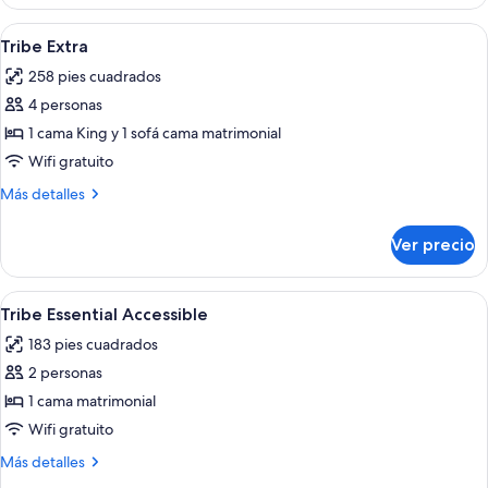
Essential
Abrir
Una habitación de hotel moderna con c
11
Tribe Extra
todas
258 pies cuadrados
las
4 personas
fotos
de
1 cama King y 1 sofá cama matrimonial
Tribe
Wifi gratuito
Extra
Más
Más detalles
detalles
sobre
Ver precio
Tribe
Extra
Abrir
Habitación de hotel con una cama grand
13
Tribe Essential Accessible
todas
183 pies cuadrados
las
2 personas
fotos
de
1 cama matrimonial
Tribe
Wifi gratuito
Essential
Más
Más detalles
Accessible
detalles