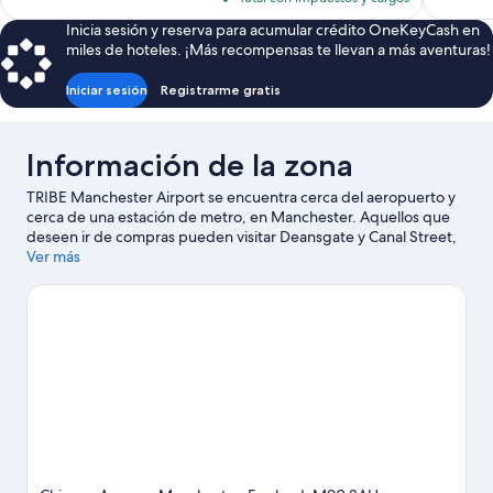
es
Inicia sesión y reserva para acumular crédito OneKeyCash en
de
miles de hoteles. ¡Más recompensas te llevan a más aventuras!
$140
Iniciar sesión
Registrarme gratis
Información de la zona
TRIBE Manchester Airport se encuentra cerca del aeropuerto y
cerca de una estación de metro, en Manchester. Aquellos que
deseen ir de compras pueden visitar Deansgate y Canal Street,
mientras que quienes quieran apreciar la belleza natural de la
Ver más
zona pueden ir a Parque Nacional Peak District y Piccadilly
Gardens. ¿Quieres asistir a un evento o partido? Consulta el
calendario de Old Trafford o Estadio AO Arena.
Visita nuestra
guía de Manchester