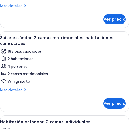
Essential
Más
Más detalles
Atrium
detalles
Accessible
sobre
Ver precio
Tribe
Essential
Atrium
Abrir
Habitación de hotel con piso de madera
18
Accessible
Suite estándar, 2 camas matrimoniales, habitaciones
todas
conectadas
las
183 pies cuadrados
fotos
2 habitaciones
de
4 personas
Suite
estándar,
2 camas matrimoniales
2
Wifi gratuito
camas
Más
Más detalles
matrimoniales,
detalles
habitaciones
sobre
Ver precio
Suite
conectadas
estándar,
2
Abrir
Habitación estándar, 2 camas individu
12
camas
Habitación estándar, 2 camas individuales
todas
matrimoniales,