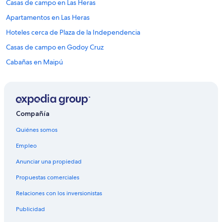
Casas de campo en Las Heras
c
r
Apartamentos en Las Heras
e
í
Hoteles cerca de Plaza de la Independencia
b
Casas de campo en Godoy Cruz
l
e
Cabañas en Maipú
m
e
Casas de campo en Dorrego
n
Casas de huéspedes en Dorrego
t
e
Hoteles en Departamento Capital
s
Compañía
e
Apart-Hoteles en Chacras de Coria
r
Quiénes somos
Cabañas en Chacras de Coria
v
Empleo
i
Casas de campo en Chacras de Coria
c
Anunciar una propiedad
i
Casas vacacionales en Chacras de Coria
a
Propuestas comerciales
Hostales en Chacras de Coria
l
.
Relaciones con los inversionistas
Lodges en Chacras de Coria
H
Publicidad
a
Cabañas en Villa Nueva
b