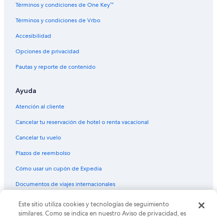
Hostales en Mendoza
Términos y condiciones de One Key™
s
c
Apart-Hoteles en Mendoza
Términos y condiciones de Vrbo
o
m
Hoteles Cápsula en Mendoza
Accesibilidad
i
Hoteles con concierge en Mendoza
d
Opciones de privacidad
a
Hoteles con casino en Mendoza
Pautas y reporte de contenido
y
s
Hoteles de golf en Mendoza
e
Ayuda
Hoteles con spa en Mendoza
r
v
Hoteles para ir de compras en Mendoza
Atención al cliente
i
c
Hoteles todo incluido en Mendoza
Cancelar tu reservación de hotel o renta vacacional
i
Hoteles de ski en Mendoza
o
Cancelar tu vuelo
e
Hoteles de lujo en Mendoza
Plazos de reembolso
x
c
Hoteles de negocios en Mendoza
Cómo usar un cupón de Expedia
e
Hoteles en la playa en Mendoza
l
Documentos de viajes internacionales
e
Hoteles familiares en Mendoza
n
Este sitio utiliza cookies y tecnologías de seguimiento
© 2026 Expedia, Inc., una empresa de Expedia Group. Todos los
t
Hoteles históricos en Mendoza
derechos reservados. Expedia y el logo de Expedia son marcas
similares. Como se indica en nuestro Aviso de privacidad, es
e