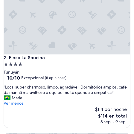
Finca La Saucina
2. Finca La Saucina
Propiedad
de
Tunuyán
4.0
10.0
10/10
Excepcional
(5 opiniones)
de
estrellas
“
“Local super charmoso, limpo, agradável. Dormitórios amplos, café
10,
L
da manhã maravilhoso e equipe muito querida e simpática!”
Excepcional,
o
Maria
(5
c
Ver menos
opiniones)
a
$114 por noche
l
El
$114 en total
s
precio
8 sep. - 9 sep.
u
actual
p
es