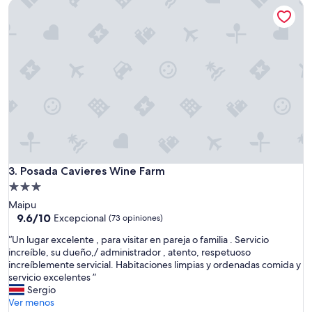
e
Posada Cavieres Wine Farm
de
r
$114
c
h
a
r
m
o
s
o
,
l
i
m
Posada Cavieres Wine Farm
3. Posada Cavieres Wine Farm
p
Propiedad
o
de
,
Maipu
3.0
a
9.6
9.6/10
Excepcional
(73 opiniones)
g
de
estrellas
“
“Un lugar excelente , para visitar en pareja o familia . Servicio
r
10,
U
increíble, su dueño,/ administrador , atento, respetuoso
a
Excepcional,
n
increíblemente servicial. Habitaciones limpias y ordenadas comida y
d
(73
l
servicio excelentes ”
á
opiniones)
u
Sergio
v
g
Ver menos
e