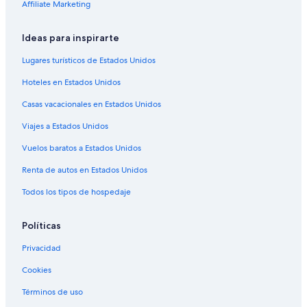
Casas de huéspedes en Villa Nueva
Affiliate Marketing
i
t
Apartamentos en Villa Nueva
a
Ideas para inspirarte
c
Hoteles en Centro histórico
i
Lugares turísticos de Estados Unidos
Hoteles 3 estrellas en Mendoza
o
n
Hoteles en Estados Unidos
Hoteles 4 estrellas en Mendoza
e
Casas vacacionales en Estados Unidos
s
Hoteles 5 estrellas en Mendoza
l
Viajes a Estados Unidos
Apart-Hoteles en Mendoza
i
m
B&B en Mendoza
Vuelos baratos a Estados Unidos
p
i
Cabañas en Mendoza
Renta de autos en Estados Unidos
a
Casas de huéspedes en Mendoza
Todos los tipos de hospedaje
s
y
Casas vacacionales en Mendoza
o
Políticas
r
Casas rurales en Mendoza
d
Privacidad
Centros vacacionales en Mendoza
e
n
Cookies
Condominios en Mendoza
a
d
Apartamentos en Mendoza
Términos de uso
a