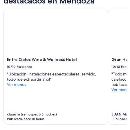
destacados en Mendoza
para
c
u
2
r
i
Entre Cielos Wine & Wellness Hotel
Gran Hote
adultos.
e
t
Los
í
o
precios
b
q
y
l
u
la
e
e
disponibilidad
,
r
están
s
i
sujetos
u
d
a
d
a
cambios.
u
Entre Cielos Wine & Wellness Hotel
Gran Hot
e
Aplican
e
s
10/10
Excelente
10/10
Excel
términos
ñ
i
"Ubicación, instalaciones espectaculares, servicio,
"Todo muy
adicionales.
o
m
todo fue extraordinario!"
calefacció
,
p
Ver menos
habitacion
/
á
Ver meno
a
t
d
i
m
c
i
a
n
!
claudio
(se hospedó 5 noches)
JUAN MA
i
”
Publicada hace 18 horas
Publicada h
s
t