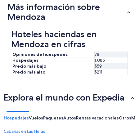
r
Más información sobre
a
d
Mendoza
o
r
,
Hoteles haciendas en
a
Mendoza en cifras
t
e
n
Opiniones de huéspedes
78
t
Hospedajes
1,085
o
Precio más bajo
$59
,
Precio más alto
$211
r
e
s
p
Explora el mundo con Expedia
e
t
u
o
Hospedajes
Vuelos
Paquetes
Autos
Rentas vacacionales
Otros
Más
s
o
i
Cabañas en Las Heras
n