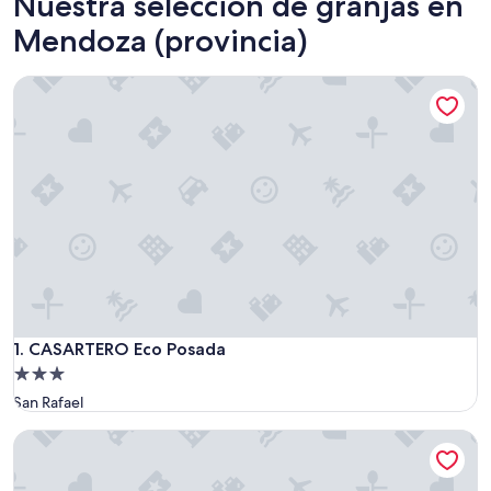
Nuestra selección de granjas en
Mendoza (provincia)
CASARTERO Eco Posada
CASARTERO Eco Posada
1. CASARTERO Eco Posada
Propiedad
de
San Rafael
3.0
Finca La Saucina
estrellas