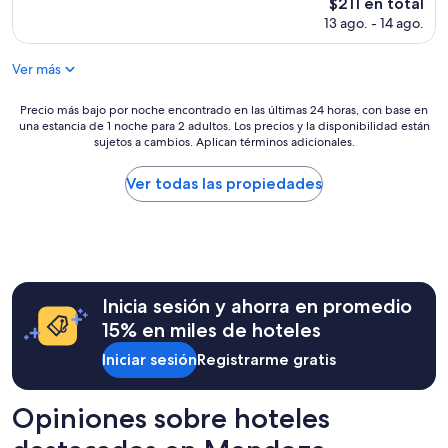
Excepcional,
El
$211 en total
p
a
(1
precio
a
13 ago. - 14 ago.
m
opinión)
actual
r
a
es
e
n
Ver más
de
j
h
$211
a
ã
Precio
Precio más bajo por noche encontrado en las últimas 24 horas, con base en
o
m
una estancia de 1 noche para 2 adultos. Los precios y la disponibilidad están
más
f
a
sujetos a cambios. Aplican términos adicionales.
bajo
a
r
por
m
a
noche
Ver todas las propiedades
i
v
encontrado
l
i
en
i
l
las
a
h
últimas
.
o
24
S
s
horas,
e
o
Inicia sesión y ahorra en promedio
con
r
e
base
15% en miles de hoteles
v
e
en
i
q
Iniciar sesión
Registrarme gratis
una
c
u
estancia
i
i
de
o
p
Opiniones sobre hoteles
1
i
e
noche
n
m