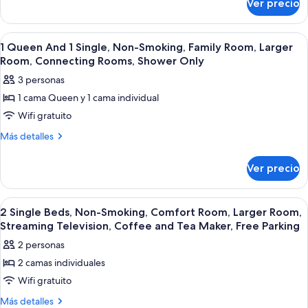
Non-
Ver precio
1
Smoking,
Queen
Comfort
Bed,
Abrir
Ropa de cama de alta calidad y caja de
22
Non-
Room,
1 Queen And 1 Single, Non-Smoking, Family Room, Larger
todas
Smoking,
Room, Connecting Rooms, Shower Only
Larger
Comfort
las
Room,
3 personas
Room,
fotos
Streaming
Larger
1 cama Queen y 1 cama individual
de
Room,
Television,
Wifi gratuito
1
Streaming
Coffee
Television,
Queen
Más
Más detalles
and
Coffee
detalles
And
and
Tea
sobre
1
Ver precio
Tea
1
Maker,
Single,
Maker,
Queen
Free
Free
Non-
And
Abrir
Ropa de cama de alta calidad y caja de
Parking
Parking
5
1
Smoking,
2 Single Beds, Non-Smoking, Comfort Room, Larger Room,
todas
Single,
Streaming Television, Coffee and Tea Maker, Free Parking
Family
Non-
las
Room,
2 personas
Smoking,
fotos
Larger
Family
2 camas individuales
de
Room,
Room,
Wifi gratuito
2
Larger
Connecting
Room,
Single
Más
Más detalles