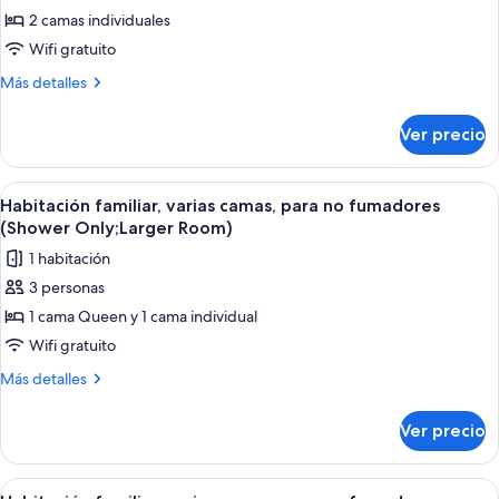
fumadores
2 camas individuales
Habitación
(Larger
Room)
Confort,
Wifi gratuito
2
Más
Más detalles
camas
detalles
sobre
individuales,
Ver precio
Habitación
para
Confort,
no
2
Abrir
Habitación de hotel con dos camas, un e
4
fumadores
camas
Habitación familiar, varias camas, para no fumadores
todas
individuales,
(Larger
(Shower Only;Larger Room)
para
las
Room)
1 habitación
no
fotos
fumadores
3 personas
de
(Larger
1 cama Queen y 1 cama individual
Habitación
Room)
familiar,
Wifi gratuito
varias
Más
Más detalles
camas,
detalles
sobre
para
Ver precio
Habitación
no
familiar,
fumadores
varias
Abrir
Habitación de hotel con cama, televisor
4
camas,