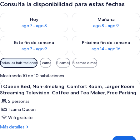
Consulta la disponibilidad para estas fechas
Consulta la disponibilidad para hoy ago 7 - ago 8
Consulta la disponibilidad pa
Hoy
Mañana
ago 7 - ago 8
ago 8 - ago 9
Consulta la disponibilidad para este fin de semana ago 7 - ag
Consulta la disponibilidad par
Este fin de semana
Próximo fin de semana
ago 7 - ago 9
ago 14 - ago 16
Filtros
Todas las habitaciones
1 cama
2 camas
3 camas o más
disponibles
para
Mostrando 10 de 10 habitaciones
las
Abrir
Ropa de cama de alta calidad y caja de
4
1 Queen Bed, Non-Smoking, Comfort Room, Larger Room,
habitaciones
todas
Streaming Television, Coffee and Tea Maker, Free Parking
las
2 personas
fotos
1 cama Queen
de
Wifi gratuito
1
Queen
Más
Más detalles
detalles
Bed,
sobre