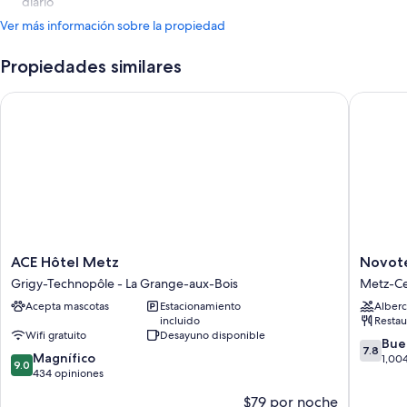
diario
Ver más información sobre la propiedad
Propiedades similares
ACE Hôtel Metz
Novotel 
ACE
Novotel
ACE Hôtel Metz
Novote
Hôtel
Metz
Grigy-Technopôle - La Grange-aux-Bois
Metz-Ce
Metz
Centre
Acepta mascotas
Estacionamiento
Alberc
Grigy-
Metz-
incluido
Restau
Technopôle
Centre–
Wifi gratuito
Desayuno disponible
-
Ancienn
7.8
Bue
7.8
9.0
La
Magnífico
Ville
de
1,00
9.0
de
Grange-
434 opiniones
10,
10,
aux-
Bueno,
$79 por noche
Magnífico,
Bois