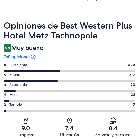
Opiniones
Opiniones de Best Western Plus
Hotel Metz Technopole
Muy bueno
8.4
765 opiniones
Puntuación
10 - Excelente
328
de
Puntuación
8 - Bueno
317
10,
de
es
Puntuación
6 - Aceptable
70
8,
decir,
de
es
Puntuación
4 - Malo
33
Excelente.
6,
decir,
de
Basada
es
Puntuación
2 - Terrible
17
Bueno.
4,
en
decir,
de
Basada
es
328
Aceptable.
2,
en
decir,
de
Basada
es
317
Malo.
9.0
7.4
8.4
765
en
decir,
de
Basada
Limpieza
Ubicación
Servicio y personal
opiniones
70
Terrible.