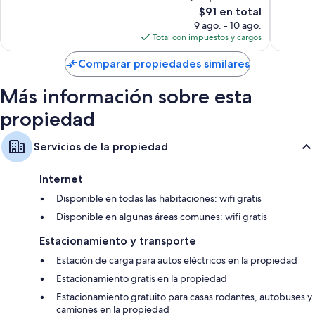
1,004
El
$91 en total
434
opinion
precio
opiniones
9 ago. - 10 ago.
actual
Total con impuestos y cargos
es
de
Comparar propiedades similares
$91
Más información sobre esta
propiedad
Servicios de la propiedad
Internet
Disponible en todas las habitaciones: wifi gratis
Disponible en algunas áreas comunes: wifi gratis
Estacionamiento y transporte
Estación de carga para autos eléctricos en la propiedad
Estacionamiento gratis en la propiedad
Estacionamiento gratuito para casas rodantes, autobuses y
camiones en la propiedad