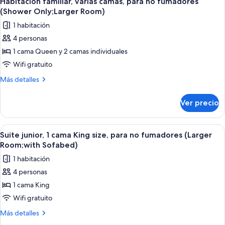
(Shower
Habitación familiar, varias camas, para no fumadores
todas
para
Only;Larger
(Shower Only;Larger Room)
no
las
Room)
1 habitación
fumadores
fotos
(Shower
4 personas
de
Only;Larger
1 cama Queen y 2 camas individuales
Habitación
Room)
familiar,
Wifi gratuito
varias
Más
Más detalles
camas,
detalles
sobre
para
Ver precio
Habitación
no
familiar,
fumadores
varias
Abrir
Suite junior, 1 cama King size, para n
7
(Shower
camas,
Suite junior, 1 cama King size, para no fumadores (Larger
todas
para
Only;Larger
Room;with Sofabed)
no
las
Room)
1 habitación
fumadores
fotos
(Shower
4 personas
de
Only;Larger
1 cama King
Suite
Room)
junior,
Wifi gratuito
1
Más
Más detalles
cama
detalles