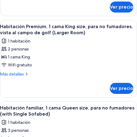
sobre
King
Ver precio
Suite
size,
junior,
para
1
Abrir
Habitación Premium, 1 cama King size, 
5
no
cama
Habitación Premium, 1 cama King size, para no fumadores,
todas
King
fumadores
vista al campo de golf (Larger Room)
size,
las
(Larger
1 habitación
para
fotos
Room;with
no
2 personas
de
fumadores
Sofabed)
1 cama King
Habitación
(Larger
Room;with
Premium,
Wifi gratuito
Sofabed)
1
Más
Más detalles
cama
detalles
sobre
King
Ver precio
Habitación
size,
Premium,
para
1
Abrir
Habitación familiar, 1 cama Queen size
6
no
cama
Habitación familiar, 1 cama Queen size, para no fumadores
todas
King
fumadores,
(with Single Sofabed)
size,
las
vista
1 habitación
para
fotos
al
no
3 personas
de
fumadores,
campo