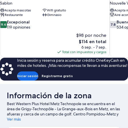
Sablon
Nouvelle V
Acepta mascotas
Wifi gratuito
Acepta 
Restaurante
Gimnasio
Aire aco
9.4
7.8
Excepcional
Buen
9.4
7.8
de
de
119 opiniones
534 o
10,
10,
$98 por noche
Excepcional,
Bueno,
El
$114 en total
119
534
precio
6 sep. - 7 sep.
opiniones
opiniones
actual
Total con impuestos y cargos
es
Inicia sesión y reserva para acumular crédito OneKeyCash en
de
miles de hoteles. ¡Más recompensas te llevan a más aventuras!
$114
Iniciar sesión
Registrarme gratis
Información de la zona
Best Western Plus Hotel Metz Technopole se encuentra en el
área de Grigy-Technopôle - La Grange-aux-Bois en Metz, en las
afueras y cerca de un campo de golf. Centro Pompidou-Metz y
Museo Cour d'Or son lugares culturales destacados, y algunos
Ver más
de los puntos de interés del área incluyen Centre Culturel de