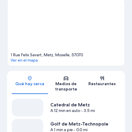
Metz Queuleu y Pass Partoo Metz. ¿Quieres asistir a un evento o
partido mientras estás en la ciudad? Consulta el calendario de
Stade Municipal Saint-Symphorien (estadio) o Patinoire
Municipal.
Visita nuestra guía de Metz
1 Rue Felix Savart, Metz, Moselle, 57070
Ver en el mapa
Sección del mapa
Qué hay cerca
Medios de
Restaurantes
transporte
Catedral de Metz
A 12 min en auto
- 3.5 mi
Golf de Metz-Technopole
A 1 min a pie
- 0.0 mi