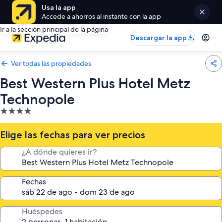
Usa la app
Accede a ahorros al instante con la app
Ir a la sección principal de la página
Descargar la app
Ver todas las propiedades
Best Western Plus Hotel Metz
Technopole
Propiedad
de
4.0
Elige las fechas para ver precios
estrellas
¿A dónde quieres ir?
Fechas
Huéspedes