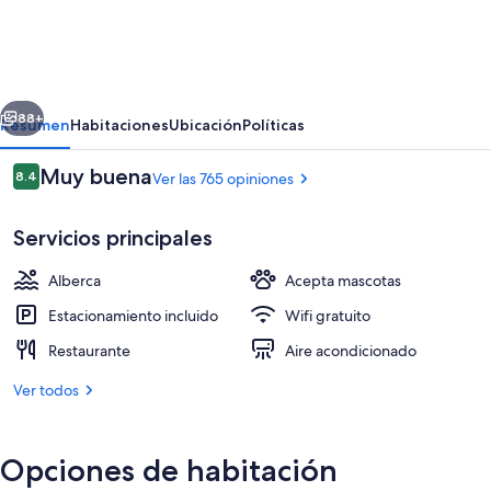
Western
Plus
Hotel
erior
Siguiente
Metz
88+
Resumen
Habitaciones
Ubicación
Políticas
Technopole
Opiniones
Muy buena
8.4
Ver las 765 opiniones
8.4 de 10,
Servicios principales
Alberca
Acepta mascotas
Estacionamiento incluido
Wifi gratuito
Restaurante
Aire acondicionado
Desayuno a la carta todos los días (co
Ver todos
Opciones de habitación