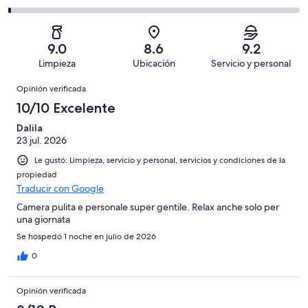
Bueno.
4,
en
decir,
de
Basada
es
65
Aceptable.
2,
en
decir,
de
Basada
es
25
Malo.
9.0
8.6
9.2
99
en
decir,
de
Basada
Limpieza
Ubicación
Servicio y personal
opiniones
5
Terrible.
99
en
Opiniones
de
Basada
opiniones
Opinión verificada
3
99
en
de
10/10 Excelente
opiniones
1
99
de
Dalila
opiniones
23 jul. 2026
99
opiniones
Le gustó: Limpieza, servicio y personal, servicios y condiciones de la
propiedad
Traducir con Google
Camera pulita e personale super gentile. Relax anche solo per
una giornata
Se hospedó 1 noche en julio de 2026
0
Opinión verificada