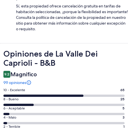
Sí, esta propiedad ofrece cancelación gratuita en tarifas de
habitación seleccionadas, ¡porque la flexibilidad es importante!
Consulta la política de cancelación de la propiedad en nuestro
sitio para obtener más información sobre cualquier excepción
o requisito.
Opiniones
Opiniones de La Valle Dei
Caprioli - B&B
Magnífico
9.2
99 opiniones
Puntuación
10 - Excelente
65
de
Puntuación
8 - Bueno
25
10,
de
es
Puntuación
6 - Aceptable
5
8,
decir,
de
es
Puntuación
4 - Malo
3
Excelente.
6,
decir,
de
Basada
es
Puntuación
2 - Terrible
1