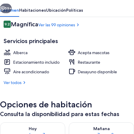
Caprioli
erior
Siguiente
-
59+
Resumen
Habitaciones
Ubicación
Políticas
B&B
Opiniones
Magnífica
9.2
Ver las 99 opiniones
9.2 de 10,
Servicios principales
Alberca
Acepta mascotas
Estacionamiento incluido
Restaurante
Aire acondicionado
Desayuno disponible
Vista desde la propiedad
Ver todos
Opciones de habitación
Consulta la disponibilidad para estas fechas
Consulta la disponibilidad para hoy ago 6 - ago 7
Consulta la disponibilidad pa
Hoy
Mañana