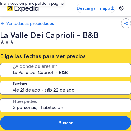
Ir a la sección principal de la página
Descargar la app
Ver todas las propiedades
La Valle Dei Caprioli - B&B
Propiedad
de
3.0
Elige las fechas para ver precios
estrellas
¿A dónde quieres ir?
Fechas
Huéspedes
Buscar