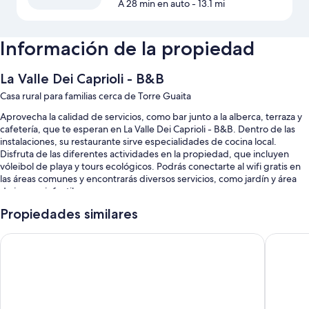
A 28 min en auto
- 13.1 mi
Información de la propiedad
La Valle Dei Caprioli - B&B
Casa rural para familias cerca de Torre Guaita
Aprovecha la calidad de servicios, como bar junto a la alberca, terraza y
cafetería, que te esperan en La Valle Dei Caprioli - B&B. Dentro de las
instalaciones, su restaurante sirve especialidades de cocina local.
Disfruta de las diferentes actividades en la propiedad, que incluyen
vóleibol de playa y tours ecológicos. Podrás conectarte al wifi gratis en
las áreas comunes y encontrarás diversos servicios, como jardín y área
de juegos infantiles.
Estos son algunos más de los servicios en esta casa rural:
Propiedades similares
Alberca al aire libre por temporada y chapoteadero con camastros y
HOTEL BIANCA VELA
Hotel Ro
sombrillas
Estacionamiento gratis
Desayuno buffet (con cargo), 2 canchas de tenis al aire libre y salas
de juntas