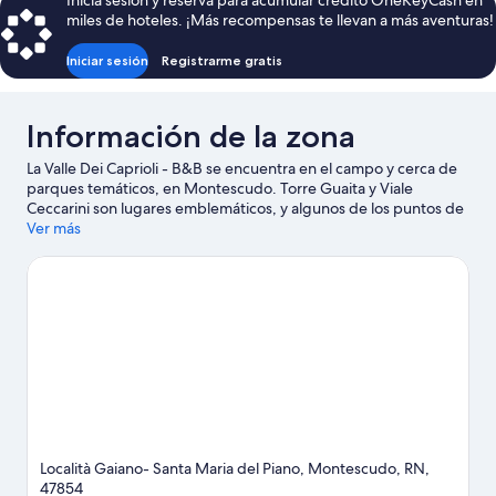
Inicia sesión y reserva para acumular crédito OneKeyCash en
miles de hoteles. ¡Más recompensas te llevan a más aventuras!
Iniciar sesión
Registrarme gratis
Información de la zona
La Valle Dei Caprioli - B&B se encuentra en el campo y cerca de
parques temáticos, en Montescudo. Torre Guaita y Viale
Ceccarini son lugares emblemáticos, y algunos de los puntos de
interés más conocidos del área incluyen Aquafan y Oltremare.
Ver más
¿Viajas con niños? Incluye en tu itinerario Fiabilandia o asiste a un
evento o partido en Circuito de Misano Marco Simoncelli. En la
zona puedes practicar actividades como natación, o disfrutar del
aire libre mientras haces paseos a pie o ciclismo en senderos y
paseos a caballo.
Visita nuestra guía de Montescudo
Ver más casas rurales en Montescudo
Località Gaiano- Santa Maria del Piano, Montescudo, RN,
47854