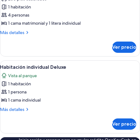
las
1 habitación
fotos
de
4 personas
Tienda
1 cama matrimonial y 1 litera individual
de
Más
Más detalles
campaña
detalles
superior,
sobre
Ver precio
Tienda
1
de
habitación
campaña
Abrir
Una casa blanca con puerta negra y co
1
superior,
Habitación individual Deluxe
todas
1
Vista al parque
habitación
las
1 habitación
fotos
de
1 persona
Habitación
1 cama individual
individual
Más
Más detalles
Deluxe
detalles
sobre
Ver precio
Habitación
individual
Deluxe