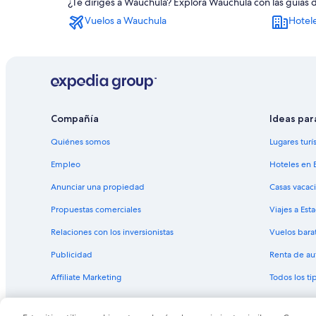
¿Te diriges a Wauchula? Explora Wauchula con las guías 
Hoteles en Homeland
Vuelos a Wauchula
Hotel
Hoteles cerca de Castillo de Salomón
Hoteles en Ona
Casas de huéspedes en Bowling Green
Hoteles baratos en Bowling Green
Hoteles con vista al mar en Bowling Green
Compañía
Ideas par
Hoteles cerca de Parque Pioneer
Quiénes somos
Lugares turí
Hoteles cerca de Avon Park Executive
Empleo
Hoteles en 
Casas de campo en Avon Park
Anunciar una propiedad
Casas vacac
Hoteles en la playa en Avon Park
Propuestas comerciales
Viajes a Est
Moteles en Avon Park
Relaciones con los inversionistas
Vuelos bara
Hoteles todo incluido en Sun 'n Lake
Publicidad
Renta de au
Hoteles en Sun 'n Lake
Affiliate Marketing
Todos los t