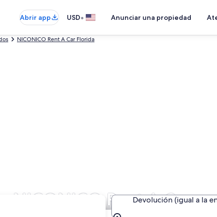
•
Abrir app
USD
Anunciar una propiedad
Ate
dos
NICONICO Rent A Car Florida
 de NICONICO Rent A Car e
Devolución (igual a la e