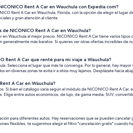
de NICONICO Rent A Car en Wauchula con Expedia.com?
ICO Rent A Car en Wauchula, Florida, con la opción de elegir el lugar
ales y gran atención al cliente.
s de NICONICO Rent A Car en Wauchula?
 Wauchula al mejor precio. NICONICO Rent A Car tiene varios tipos de au
 generalmente más baratos. Si quieres ver otras ofertas increíbles de n
 Rent A Car que renté para mi viaje a Wauchula?
 Selecciona el lugar que más te convenga. Por lo general, hay mayor v
 en diversas zonas te evita ir a sitios muy lejanos. Desplázate hacia abaj
 Rent A Car en Wauchula?
s. Si bien el catálogo varía según el módulo de NICONICO Rent A Car, 
tos. Elige entre autos económicos, de lujo, de gama media, SUV, converti
ción para diferentes autos. Hay reservaciones que se pueden cancelar gr
iones flexibles, te sugerimos elegir el filtro "cancelación gratis" cuando