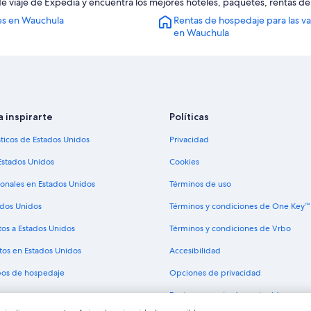
de viaje de Expedia y encuentra los mejores hoteles, paquetes, rentas d
Moteles en Homeland
es en Wauchula
Rentas de hospedaje para las v
Condominios en Ona
en Wauchula
Cabañas en Bowling Green
Centros vacacionales en Bowling 
Hoteles con aguas termales en Bo
Hoteles en Bowling Green
a inspirarte
Políticas
Hoteles 5 estrellas en Wauchula Hill
sticos de Estados Unidos
Privacidad
Hoteles cerca de Club campestre 
Estados Unidos
Cookies
Apartamentos en Avon Park
ionales en Estados Unidos
Términos de uso
Hoteles en Avon Park
ados Unidos
Términos y condiciones de One Key™
Hoteles con spa en Sun 'n Lake
tos a Estados Unidos
Términos y condiciones de Vrbo
Hoteles cerca de viñedos en Sun 'n
tos en Estados Unidos
Accesibilidad
Hoteles cerca de Campo de golf T
ipos de hospedaje
Opciones de privacidad
Pautas y reporte de contenido