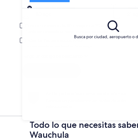
Entrega
Fecha de entrega
Fech
20 ago
21 a
Conductor menor de 30 o mayor de 70 años
Puede ser necesario un cargo extra por conductor joven o adulto m
Busca por ciudad, aeropuerto o d
Incluir tarifas para socios AARP
La membresía se verificará en la entrega.
Tengo un código de descuento
Buscar
Anticípate a los cambios de planes
Cancela sin penalización en rentas de auto
seleccionadas.
Todo lo que necesitas sabe
Wauchula