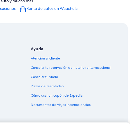
e auto y mucho más.
acaciones
Renta de autos en Wauchula
Green
wling Green
Ayuda
s
Atención al cliente
de Sebring
Cancelar tu reservación de hotel o renta vacacional
Cancelar tu vuelo
Plazos de reembolso
Cómo usar un cupón de Expedia
 Lake
Documentos de viajes internacionales
orrey Oaks