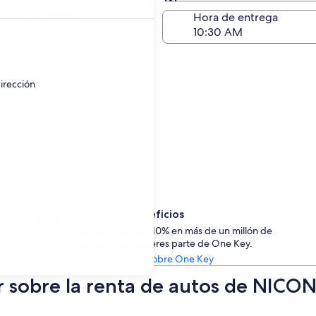
Devolución (igual a la e
a de devolución
Hora de entrega
go
ayor.
irección
Accede a beneficios
Ahorra desde un 10% en más de un millón de
rentas de auto si eres parte de One Key.
Ver información sobre One Key
r sobre la renta de autos de NICO