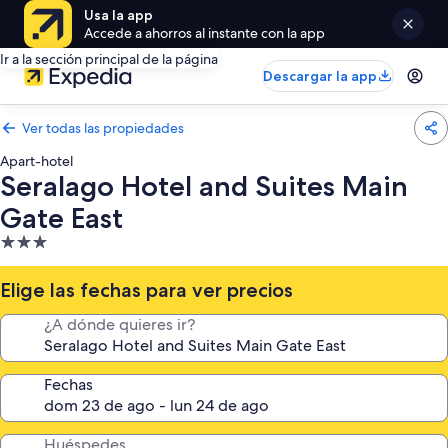
Usa la app
Accede a ahorros al instante con la app
Ir a la sección principal de la página
Descargar la app
Ver todas las propiedades
Apart-hotel
Seralago Hotel and Suites Main
Gate East
Propiedad
de
3.0
Elige las fechas para ver precios
estrellas
¿A dónde quieres ir?
Fechas
Huéspedes