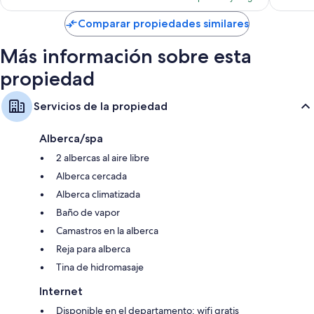
es
de
Comparar propiedades similares
$67
Más información sobre esta
propiedad
Servicios de la propiedad
Alberca/spa
2 albercas al aire libre
Alberca cercada
Alberca climatizada
Baño de vapor
Camastros en la alberca
Reja para alberca
Tina de hidromasaje
Internet
Disponible en el departamento: wifi gratis