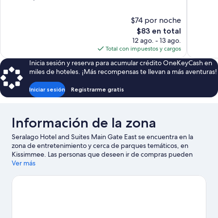
10,
10,
Excelente,
Muy
$74 por noche
1,848
bueno,
El
$83 en total
opiniones
1,787
precio
opiniones
12 ago. - 13 ago.
actual
Total con impuestos y cargos
es
Inicia sesión y reserva para acumular crédito OneKeyCash en
de
miles de hoteles. ¡Más recompensas te llevan a más aventuras!
$83
Iniciar sesión
Registrarme gratis
Información de la zona
Seralago Hotel and Suites Main Gate East se encuentra en la
zona de entretenimiento y cerca de parques temáticos, en
Kissimmee. Las personas que deseen ir de compras pueden
visitar Complejo de entretenimiento Old Town y Centro outlet
Ver más
Lake Buena Vista Factory Stores, mientras que quienes quieran
conocer los puntos de interés más famosos del área pueden ir a
Parque de diversiones Fun Spot America y Disney's Hollywood
Studios®. ¿Viajas con niños? Incluye en tu itinerario Epcot® o
asiste a un evento o partido en Complejo ESPN Wide World of
Sports. Las actividades como ski acuático ofrecen una gran