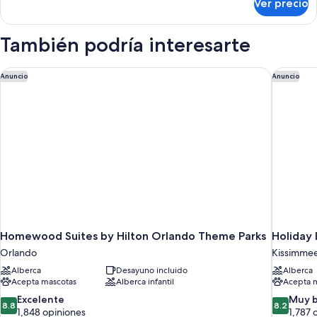
Ver precio
Habitación
matrimoniales,
doble,
junto
2
También podría interesarte
a
camas
matrimoniales,
la
junto
Homewood Suites by Hilton Orlando Theme Parks
Holiday 
alberca
Anuncio
Anuncio
a
la
alberca
Homewood Suites by Hilton Orlando Theme Parks
Holiday 
Orlando
Kissimme
Alberca
Desayuno incluido
Alberca
Acepta mascotas
Alberca infantil
Acepta 
8.8
8.2
Excelente
Muy 
8.8
8.2
de
de
1,848 opiniones
1,787 