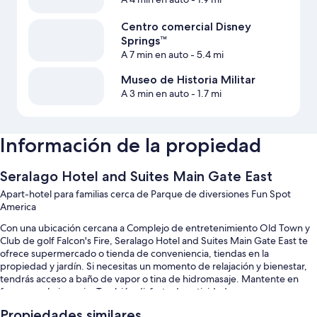
Centro comercial Disney
Springs™
A 7 min en auto
- 5.4 mi
Museo de Historia Militar
A 3 min en auto
- 1.7 mi
Información de la propiedad
Seralago Hotel and Suites Main Gate East
Apart-hotel para familias cerca de Parque de diversiones Fun Spot
America
Con una ubicación cercana a Complejo de entretenimiento Old Town y
Club de golf Falcon's Fire, Seralago Hotel and Suites Main Gate East te
ofrece supermercado o tienda de conveniencia, tiendas en la
propiedad y jardín. Si necesitas un momento de relajación y bienestar,
tendrás acceso a baño de vapor o tina de hidromasaje. Mantente en
forma en el gimnasio. También disfruta de actividades, como
básquetbol y vóleibol. Podrás conectarte al wifi gratis en las
Propiedades similares
habitaciones y encontrarás diversos servicios, como área de juegos