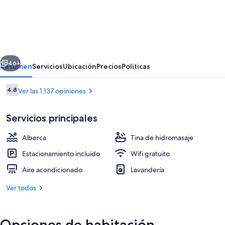
Seralago
Hotel
and
Suites
erior
Siguiente
Main
46+
Resumen
Servicios
Ubicación
Precios
Políticas
Gate
Opiniones
4.8
Ver las 1,137 opiniones
East
4.8 de 10,
Servicios principales
Alberca
Tina de hidromasaje
Estacionamiento incluido
Wifi gratuito
Aire acondicionado
Lavandería
2 albercas al aire libre, alberca climat
Ver todos
Opciones de habitación