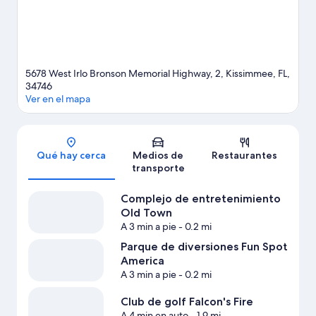
oportunidad de disfrutar del agua y, si buscas un poco de
adrenalina, puedes hacer tours ecológicos en los alrededores.
Visita nuestra guía de Kissimmee
5678 West Irlo Bronson Memorial Highway, 2, Kissimmee, FL,
34746
Ver en el mapa
Sección del mapa
Qué hay cerca
Medios de
Restaurantes
transporte
Complejo de entretenimiento
Old Town
A 3 min a pie
- 0.2 mi
Parque de diversiones Fun Spot
America
A 3 min a pie
- 0.2 mi
Club de golf Falcon's Fire
A 4 min en auto
- 1.9 mi