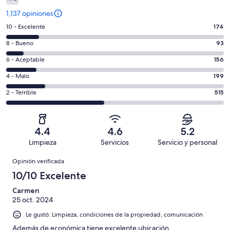
1,137 opiniones
Puntuación
10 - Excelente
174
de
Puntuación
8 - Bueno
93
10,
de
es
Puntuación
6 - Aceptable
156
8,
decir,
de
es
Puntuación
4 - Malo
199
Excelente.
6,
decir,
de
Basada
es
Puntuación
2 - Terrible
515
Bueno.
4,
en
decir,
de
Basada
es
174
Aceptable.
2,
en
decir,
de
Basada
es
93
Malo.
4.4
4.6
5.2
1137
en
decir,
de
Basada
Limpieza
Servicios
Servicio y personal
opiniones
156
Terrible.
1137
en
Opiniones
de
Basada
opiniones
Opinión verificada
199
1137
en
de
10/10 Excelente
opiniones
515
1137
de
Carmen
opiniones
25 oct. 2024
1137
opiniones
Le gustó: Limpieza, condiciones de la propiedad, comunicación
Además de económica tiene excelente ubicación