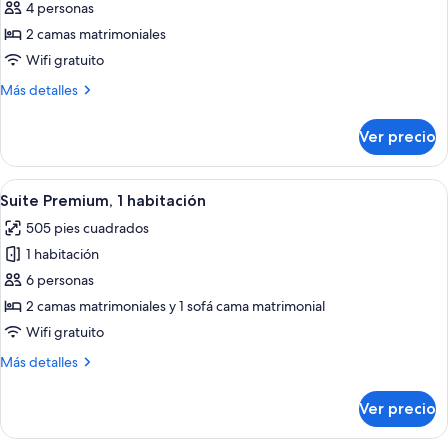
4 personas
de
2 camas matrimoniales
Habitación
estándar,
Wifi gratuito
2
Más
Más detalles
camas
detalles
sobre
matrimoniales
Ver precio
Habitación
(Kids
estándar,
Eat
2
Abrir
Una sala de estar moderna con un sofá 
6
Free
camas
Suite Premium, 1 habitación
todas
matrimoniales
-
505 pies cuadrados
(Kids
las
max
Eat
1 habitación
fotos
2)
Free
de
6 personas
-
Suite
max
2 camas matrimoniales y 1 sofá cama matrimonial
2)
Premium,
Wifi gratuito
1
Más
Más detalles
habitación
detalles
sobre
Ver precio
Suite
Premium,