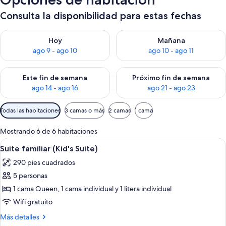
Consulta la disponibilidad para estas fechas
Consulta la disponibilidad para hoy ago 9 - ago 10
Consulta la disponibilidad par
Hoy
Mañana
ago 9 - ago 10
ago 10 - ago 11
Consulta la disponibilidad para este fin de semana ago 14 - ag
Consulta la disponibilidad pa
Este fin de semana
Próximo fin de semana
ago 14 - ago 16
ago 21 - ago 23
Filtros
Todas las habitaciones
3 camas o más
2 camas
1 cama
disponibles
para
Mostrando 6 de 6 habitaciones
las
Abrir
Habitación de hotel con cama, mesita 
2
Suite familiar (Kid's Suite)
habitaciones
todas
290 pies cuadrados
las
5 personas
fotos
de
1 cama Queen, 1 cama individual y 1 litera individual
Suite
Wifi gratuito
familiar
Más
Más detalles
(Kid's
detalles