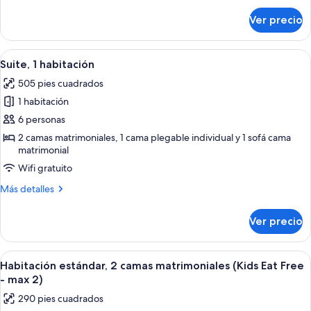
Suite)
sobre
Ver precio
Suite
familiar
(Kid's
Abrir
Una sala de estar moderna con un sofá 
4
Suite)
Suite, 1 habitación
todas
505 pies cuadrados
las
1 habitación
fotos
de
6 personas
Suite,
2 camas matrimoniales, 1 cama plegable individual y 1 sofá cama
matrimonial
1
habitación
Wifi gratuito
Más
Más detalles
detalles
sobre
Ver precio
Suite,
1
habitación
Abrir
Un dormitorio con cama, cómoda, televi
4
Habitación estándar, 2 camas matrimoniales (Kids Eat Free
todas
- max 2)
las
290 pies cuadrados
fotos