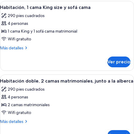
1
Abrir
Una habitación de hotel con una cama g
3
habitación
Habitación, 1 cama King size y sofá cama
todas
290 pies cuadrados
las
4 personas
fotos
de
1 cama King y 1 sofá cama matrimonial
Habitación,
Wifi gratuito
1
Más
Más detalles
cama
detalles
King
sobre
Ver precio
Habitación,
size
1
y
cama
Abrir
Habitación de hotel con dos camas, telev
sofá
3
King
Habitación doble, 2 camas matrimoniales, junto a la alberca
todas
size
cama
290 pies cuadrados
y
las
sofá
4 personas
fotos
cama
de
2 camas matrimoniales
Habitación
Wifi gratuito
doble,
Más
Más detalles
2
detalles
camas
sobre