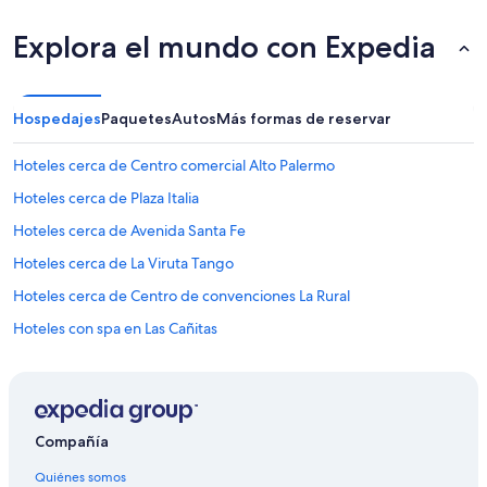
y
t
Explora el mundo con Expedia
a
r
d
e
Hospedajes
Paquetes
Autos
Más formas de reservar
,
e
s
Hoteles cerca de Centro comercial Alto Palermo
a
Hoteles cerca de Plaza Italia
s
e
Hoteles cerca de Avenida Santa Fe
r
í
Hoteles cerca de La Viruta Tango
a
Hoteles cerca de Centro de convenciones La Rural
e
l
Hoteles con spa en Las Cañitas
ú
n
Hoteles familiares en Las Cañitas
i
Hoteles con alberca en Las Cañitas
c
o
Hoteles en Las Cañitas
i
Compañía
n
Hoteles cerca de Plaza Armenia
c
Quiénes somos