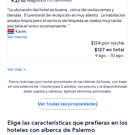
9.2/10
Magnífico
(721 opiniones)
e
de
estrellas
l
“
“La ubicación del hotel es buena , cerca de restaurantes y
10,
l
L
tiendas . El personal de recepción es muy atento . La habitación
Magnífico,
u
a
estaba limpia pero el servicio de limpieza se realiza muy tarde ,
(721
g
u
esa sería el único inconveniente .”
opiniones)
a
b
Karim
r
i
Ver menos
e
c
$124 por noche
s
a
El
$127 en total
m
c
precio
9 ago. - 10 ago.
u
i
actual
y
ó
es
c
n
Ver más
de
ó
d
$127
m
e
Precio
Precio más bajo por noche encontrado en las últimas 24 horas, con base
o
l
en una estancia de 1 noche para 2 adultos. Los precios y la disponibilidad
más
d
h
están sujetos a cambios. Aplican términos adicionales.
bajo
o
o
por
l
t
noche
Ver todas las propiedades
a
e
encontrado
h
l
en
a
e
las
Elige las características que prefieras en los
b
s
últimas
i
b
hoteles con alberca de Palermo
24
t
u