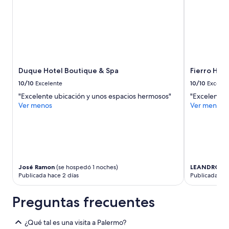
c
i
ó
n
e
s
m
u
Duque Hotel Boutique & Spa
Fierro Hot
y
a
10/10
Excelente
10/10
Excelen
t
"Excelente ubicación y unos espacios hermosos"
"Excelente s
e
Ver menos
Ver menos
n
t
o
.
L
a
h
José Ramon
(se hospedó 1 noches)
LEANDRO R
a
Publicada hace 2 días
Publicada hac
b
i
Preguntas frecuentes
t
a
c
¿Qué tal es una visita a Palermo?