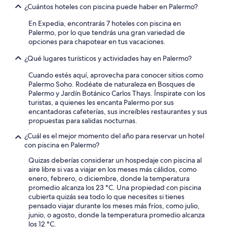
i
¿Cuántos hoteles con piscina puede haber en Palermo?
c
i
En Expedia, encontrarás 7 hoteles con piscina en
o
Palermo, por lo que tendrás una gran variedad de
d
opciones para chapotear en tus vacaciones.
e
l
¿Qué lugares turísticos y actividades hay en Palermo?
i
Cuando estés aquí, aprovecha para conocer sitios como
m
Palermo Soho. Rodéate de naturaleza en Bosques de
p
Palermo y Jardín Botánico Carlos Thays. Ínspirate con los
i
turistas, a quienes les encanta Palermo por sus
e
encantadoras cafeterías, sus increíbles restaurantes y sus
z
propuestas para salidas nocturnas.
a
s
¿Cuál es el mejor momento del año para reservar un hotel
e
con piscina en Palermo?
r
e
Quizas deberías considerar un hospedaje con piscina al
a
aire libre si vas a viajar en los meses más cálidos, como
l
enero, febrero, o diciembre, donde la temperatura
i
promedio alcanza los 23 °C. Una propiedad con piscina
z
cubierta quizás sea todo lo que necesites si tienes
a
pensado viajar durante los meses más fríos, como julio,
m
junio, o agosto, donde la temperatura promedio alcanza
u
los 12 °C.