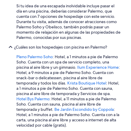
i
Si tu idea de una escapada inolvidable incluye pasar el
ó
día en una piscina, deberías considerar Palermo, que
n
cuenta con 7 opciones de hospedaje con este servicio.
e
Durante tu visita, además de conocer atracciones como
s
Palermo Soho y Obelisco, también podrás pasar un
t
momento de relajación en algunas de las propiedades de
a
Palermo, conocidas por sus piscinas.
b
a
¿Cuáles son los hospedajes con piscina en Palermo?
l
i
Pleno Palermo Soho
: Hotel, a 1 minutos a pie de Palermo
m
Soho. Cuenta con un spa de servicio completo, una
p
piscina al aire libre y un gimnasio.
Ilum Experience Home
:
i
Hotel, a 9 minutos a pie de Palermo Soho. Cuenta con
a
snack-bar o delicatessen, piscina al aire libre de
p
temporada y todos los días.
Krista Boutique Hotel
: Hotel,
e
a 1 minutos a pie de Palermo Soho. Cuenta con sauna,
r
piscina al aire libre de temporada y Servicios de spa.
o
Hotel Bys Palermo
: Hotel, a 11 minutos a pie de Palermo
e
Soho. Cuenta con sauna, piscina al aire libre de
l
temporada y buffet.
Be Jardin Escondido by Coppola
:
s
Hotel, a 1 minutos a pie de Palermo Soho. Cuenta con a la
e
carta, una piscina al aire libre y acceso a internet de alta
r
velocidad por cable (gratis).
v