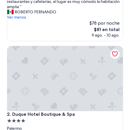
S
restaurantes y cafeterías, el lugar es muy cómodo la habitación
Excepcional,
e
amplia ”
(541
c
ROBERTO FERNANDO
opiniones)
t
Ver menos
o
$78 por noche
r
El
$81 en total
p
precio
9 ago. - 10 ago.
r
actual
i
es
v
Duque Hotel Boutique & Spa
de
i
$81
l
e
g
i
a
d
o
e
x
c
e
Duque Hotel Boutique & Spa
2. Duque Hotel Boutique & Spa
l
Propiedad
e
n
de
Palermo