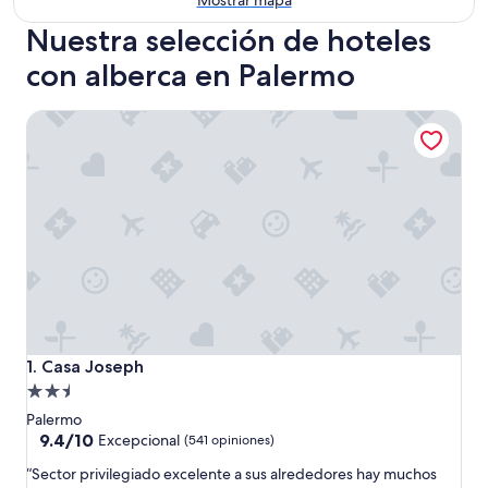
Mostrar mapa
Nuestra selección de hoteles
con alberca en Palermo
Casa Joseph
Casa Joseph
1. Casa Joseph
Propiedad
de
Palermo
2.5
9.4
9.4/10
Excepcional
(541 opiniones)
de
estrellas
“
“Sector privilegiado excelente a sus alrededores hay muchos
10,