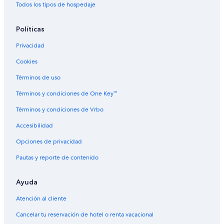
Hoteles con restaurante en Villa Crespo
Todos los tipos de hospedaje
Hoteles cerca de Palermo Soho
Políticas
Hoteles cerca de Parque Las Heras
Privacidad
Hoteles con casino en Palermo Viejo
Cookies
Hoteles con spa en Palermo Viejo
Hoteles familiares en Palermo Viejo
Términos de uso
Hoteles históricos en Palermo Viejo
Términos y condiciones de One Key™
Hoteles boutique en Palermo Viejo
Términos y condiciones de Vrbo
Hoteles con estacionamiento en Palermo Viejo
Accesibilidad
Hoteles con restaurante en Palermo Viejo
Opciones de privacidad
Hoteles con hidromasaje en Palermo Viejo
Pautas y reporte de contenido
Marriott Hotels & Resorts en Palermo Viejo
Ayuda
Hoteles en Palermo Viejo
Hoteles cerca de Hipódromo de Palermo
Atención al cliente
Hoteles cerca de Centro de convenciones La Rural
Cancelar tu reservación de hotel o renta vacacional