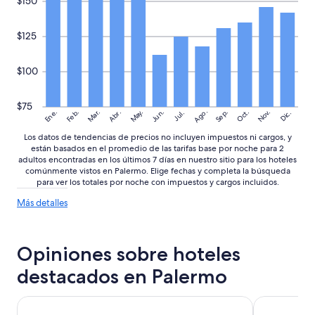
$150
i
e
$125
n
d
a
$100
s
.
E
$75
l
Ago.
May.
Nov.
Ene.
Feb.
Mar.
Jun.
Sep.
Oct.
Abr.
Dic.
Jul.
p
Los datos de tendencias de precios no incluyen impuestos ni cargos, y
e
están basados en el promedio de las tarifas base por noche para 2
r
adultos encontradas en los últimos 7 días en nuestro sitio para los hoteles
s
comúnmente vistos en Palermo. Elige fechas y completa la búsqueda
o
para ver los totales por noche con impuestos y cargos incluidos.
n
a
Más
Más detalles
l
detalles
sobre
d
las
e
Opiniones sobre hoteles
tendencias
r
de
e
destacados en Palermo
precios
c
e
Duque Hotel Boutique & Spa
Fierro Hote
p