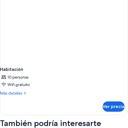
Habitación
10 personas
Wifi gratuito
Más
Más detalles
detalles
sobre
Ver precio
Habitación
También podría interesarte