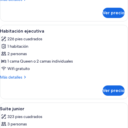
detalles
sobre
Ver precio
Habitación
superior
Abrir
Habitación de hotel con una cama gran
6
Habitación ejecutiva
todas
226 pies cuadrados
las
1 habitación
fotos
de
2 personas
Habitación
1 cama Queen o 2 camas individuales
ejecutiva
Wifi gratuito
Más
Más detalles
detalles
sobre
Ver precio
Habitación
ejecutiva
Abrir
Una habitación de hotel con una cama, 
6
Suite junior
todas
323 pies cuadrados
las
3 personas
fotos