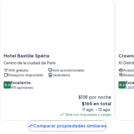
Hotel Bastille Spéria
Crowne P
Hotel
Crowne
Hotel Bastille Spéria
Crowne
Bastille
Plaza
Centro de la ciudad de París
XI Distri
Spéria
Paris
Wifi gratuito
Aire acondicionado
Acept
Centro
Republi
Desayuno disponible
Lavandería
Restau
de
by
la
IHG
8.6
8.6
Excelente
Exc
8.6
8.6
ciudad
XI
de
de
971 opiniones
1,00
de
Distrito
10,
10,
$138 por noche
París
Excelente,
Excelent
El
$165 en total
971
1,007
precio
opiniones
opinion
11 ago. - 12 ago.
actual
Total con impuestos y cargos
es
de
Comparar propiedades similares
$165