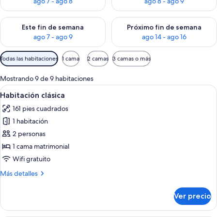
ago 7 - ago 8
ago 8 - ago 9
Consulta la disponibilidad para este fin de semana ago 7 - ag
Consulta la disponibilidad par
Este fin de semana
Próximo fin de semana
ago 7 - ago 9
ago 14 - ago 16
Filtros
Todas las habitaciones
1 cama
2 camas
3 camas o más
disponibles
para
Mostrando 9 de 9 habitaciones
las
Abrir
Habitación de hotel con una cama gra
5
Habitación clásica
habitaciones
todas
161 pies cuadrados
las
1 habitación
fotos
de
2 personas
Habitación
1 cama matrimonial
clásica
Wifi gratuito
Más
Más detalles
detalles
sobre
Ver precio
Habitación
clásica