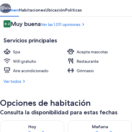
Marais
erior
Siguiente
41+
Resumen
Habitaciones
Ubicación
Políticas
Opiniones
Muy buena
8.2
Ver las 1,011 opiniones
8.2 de 10,
Servicios principales
Spa
Acepta mascotas
Wifi gratuito
Restaurante
Aire acondicionado
Gimnasio
Restaurante
Ver todos
Opciones de habitación
Consulta la disponibilidad para estas fechas
Consulta la disponibilidad para hoy ago 7 - ago 8
Consulta la disponibilidad pa
Hoy
Mañana