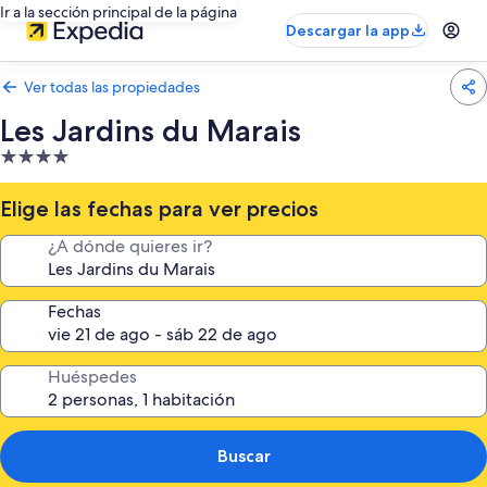
Ir a la sección principal de la página
Descargar la app
Ver todas las propiedades
Les Jardins du Marais
Propiedad
de
4.0
Elige las fechas para ver precios
estrellas
¿A dónde quieres ir?
Fechas
Huéspedes
Buscar