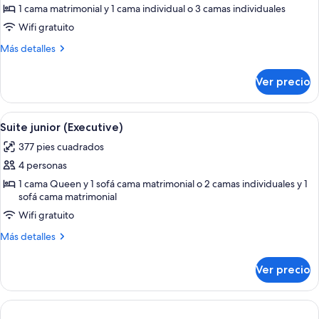
de
1 cama matrimonial y 1 cama individual o 3 camas individuales
Suite
Wifi gratuito
junior
Más
Más detalles
detalles
sobre
Ver precio
Suite
junior
Abrir
Habitación de hotel con una cama grande
5
Suite junior (Executive)
todas
377 pies cuadrados
las
4 personas
fotos
de
1 cama Queen y 1 sofá cama matrimonial o 2 camas individuales y 1
sofá cama matrimonial
Suite
Wifi gratuito
junior
(Executive)
Más
Más detalles
detalles
sobre
Ver precio
Suite
junior
(Executive)