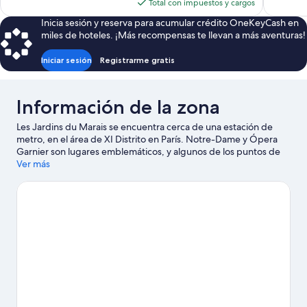
actual
Total con impuestos y cargos
es
Inicia sesión y reserva para acumular crédito OneKeyCash en
de
miles de hoteles. ¡Más recompensas te llevan a más aventuras!
$131
Iniciar sesión
Registrarme gratis
Información de la zona
Les Jardins du Marais se encuentra cerca de una estación de
metro, en el área de XI Distrito en París. Notre-Dame y Ópera
Garnier son lugares emblemáticos, y algunos de los puntos de
interés más populares de la zona incluyen Jardines de
Ver más
Luxemburgo y Jardines de las Tullerías. ¿Quieres asistir a un
evento o partido? Consulta el calendario de Recinto multiusos
Accor Arena o Stade de France. A los huéspedes les encanta la
cercanía de este hotel al transporte público: la Estación de
metro Saint-Sebastien - Froissart se encuentra a poca distancia y
la Estación de metro Filles du Calvaire está a 5 minutos a pie.
Visita nuestra guía de París