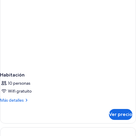
Habitación
10 personas
Wifi gratuito
Más
Más detalles
detalles
sobre
Ver precio
Habitación