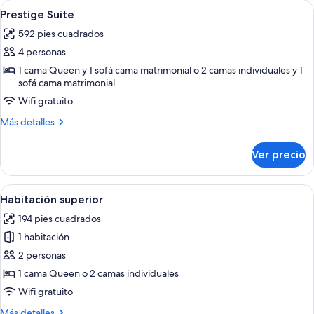
Abrir
Una habitación de hotel con una cama
5
Prestige Suite
todas
592 pies cuadrados
las
4 personas
fotos
de
1 cama Queen y 1 sofá cama matrimonial o 2 camas individuales y 1
sofá cama matrimonial
Prestige
Wifi gratuito
Suite
Más
Más detalles
detalles
sobre
Ver precio
Prestige
Suite
Abrir
Habitación de hotel con una cama gran
5
Habitación superior
todas
194 pies cuadrados
las
1 habitación
fotos
de
2 personas
Habitación
1 cama Queen o 2 camas individuales
superior
Wifi gratuito
Más
Más detalles