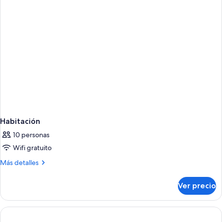
Habitación
10 personas
Wifi gratuito
Más
Más detalles
detalles
sobre
Ver precio
Habitación