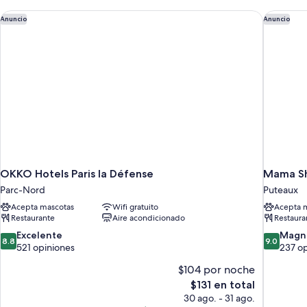
OKKO Hotels Paris la Défense
Mama She
Anuncio
Anuncio
OKKO Hotels Paris la Défense
Mama Sh
Parc-Nord
Puteaux
Acepta mascotas
Wifi gratuito
Acepta 
Restaurante
Aire acondicionado
Restaura
8.8
9.0
Excelente
Magní
8.8
9.0
de
de
521 opiniones
237 o
10,
10,
$104 por noche
Excelente,
Magnífico
521
El
237
$131 en total
opiniones
precio
opiniones
30 ago. - 31 ago.