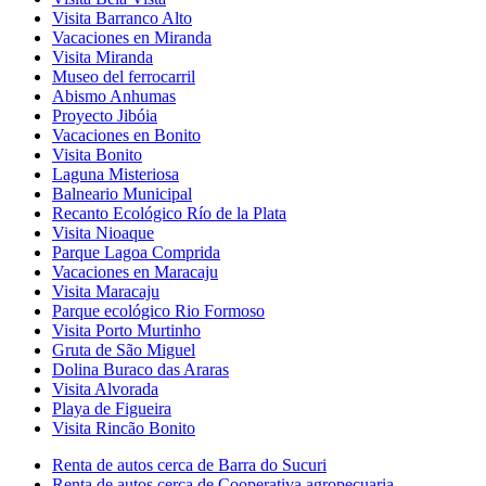
Visita Barranco Alto
Vacaciones en Miranda
Visita Miranda
Museo del ferrocarril
Abismo Anhumas
Proyecto Jibóia
Vacaciones en Bonito
Visita Bonito
Laguna Misteriosa
Balneario Municipal
Recanto Ecológico Río de la Plata
Visita Nioaque
Parque Lagoa Comprida
Vacaciones en Maracaju
Visita Maracaju
Parque ecológico Rio Formoso
Visita Porto Murtinho
Gruta de São Miguel
Dolina Buraco das Araras
Visita Alvorada
Playa de Figueira
Visita Rincão Bonito
Renta de autos cerca de Barra do Sucuri
Renta de autos cerca de Cooperativa agropecuaria