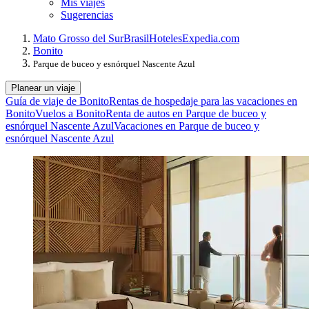
Mis viajes
Sugerencias
Mato Grosso del Sur
Brasil
Hoteles
Expedia.com
Bonito
Parque de buceo y esnórquel Nascente Azul
Planear un viaje
Guía de viaje de Bonito
Rentas de hospedaje para las vacaciones en
Bonito
Vuelos a Bonito
Renta de autos en Parque de buceo y
esnórquel Nascente Azul
Vacaciones en Parque de buceo y
esnórquel Nascente Azul