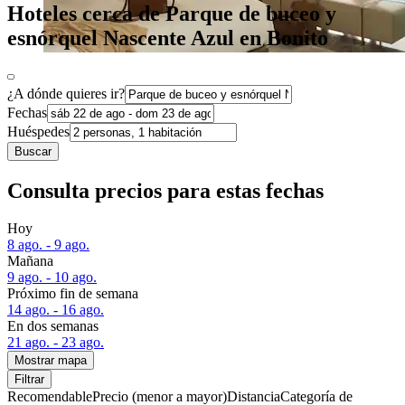
Hoteles cerca de Parque de buceo y
esnórquel Nascente Azul en Bonito
¿A dónde quieres ir?
Fechas
Huéspedes
Buscar
Consulta precios para estas fechas
Hoy
8 ago. - 9 ago.
Mañana
9 ago. - 10 ago.
Próximo fin de semana
14 ago. - 16 ago.
En dos semanas
21 ago. - 23 ago.
Mostrar mapa
Filtrar
Recomendable
Precio (menor a mayor)
Distancia
Categoría de