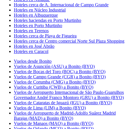
Hoteles cerca de A. Internacional de Campo Grande
Hoteles en Núcleo Industrial
Hoteles en Albuquerque
Hoteles haciendas en Porto Murtinho
Hoteles en Porto Murtinho
Hoteles en Terenos
Hoteles cerca de Playa de Figueira
Hoteles cerca de Centro comercial Norte Sul Plaza Shopping
Hoteles en José Abrão
Hoteles en Caracol
Vuelos desde Bonito
Vuelos de Asunción (ASU) a Bonito (BYO)
Vuelos de Bocas del Toro (BOC) a Bonito (BYO)
Vuelos de Campo Grande (CGR) a Bonito (BYO)
Vuelos de Corumba (CMG) a Bonito (BYO)
Vuelos de Curitiba (CWB) a Bonito (BYO)
Vuelos de Aeropuerto Internacional de São Paulo-Guarulhos
Governador André Franco Montoro (GRU) a Bonito (BYO)
Vuelos de Cataratas de Iguazú (IGU) a Bonito (BYO)
Vuelos de Lima (LIM) a Bonito (BYO)
Vuelos de Aeropuerto de Madrid-Adolfo Suárez Madrid
Barajas (MAD) a Bonito (BYO)
Vuelos de Manaos (MAO) a Bonito (BYO)
Vuelos de Orlando (MCO) a Bonito (BYO)