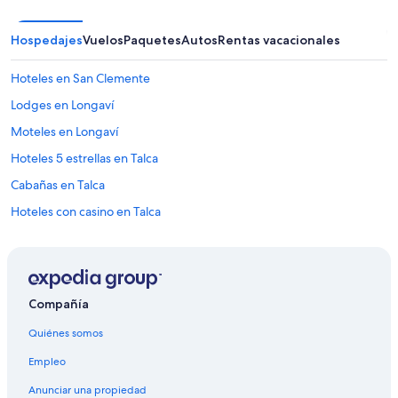
c
l
Hospedajes
Vuelos
Paquetes
Autos
Rentas vacacionales
e
a
n
Hoteles en San Clemente
i
n
Lodges en Longaví
g
Moteles en Longaví
.
T
Hoteles 5 estrellas en Talca
h
e
Cabañas en Talca
r
Hoteles con casino en Talca
o
o
Hoteles con spa en Talca
f
t
Hoteles de negocios en Talca
o
Hoteles históricos en Talca
p
Compañía
w
Hoteles con aire acondicionado en Talca
i
Quiénes somos
t
Hoteles en Talca
h
Empleo
Cabañas en Villa Alegre
p
Anunciar una propiedad
o
Apartamentos en Villa Alegre