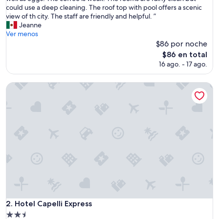
g
could use a deep cleaning. The roof top with pool offers a scenic
opiniones)
e
view of th city. The staff are friendly and helpful. ”
n
Jeanne
e
Ver menos
r
$86 por noche
a
El
$86 en total
l
precio
16 ago. - 17 ago.
t
actual
h
es
e
Hotel Capelli Express
de
h
$86
o
t
e
l
c
o
m
f
o
r
t
a
Hotel Capelli Express
2. Hotel Capelli Express
b
Propiedad
l