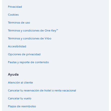
Moteles en Panimavida
t
Privacidad
y
Hoteles cerca de Empedrado
.
Cookies
Hoteles cerca de Universidad de Talca
T
h
Hoteles cerca de Plaza de Armas
Términos de uso
e
s
Cabañas en Linares
Términos y condiciones de One Key™
t
Lodges en Linares
Términos y condiciones de Vrbo
a
f
Moteles en Linares
Accesibilidad
f
a
Apartamentos en Maule
Opciones de privacidad
r
Hoteles en Maule
e
Pautas y reporte de contenido
f
Hoteles en Rota
r
Ayuda
i
Moteles en Rota
e
Hoteles en Provincia de Talca
Atención al cliente
n
d
Hoteles cerca de Plaza San Rafael
Cancelar tu reservación de hotel o renta vacacional
l
y
Hoteles cerca de Catedral de Talca
Cancelar tu vuelo
a
Apartamentos en Pencahue
n
Plazos de reembolso
d