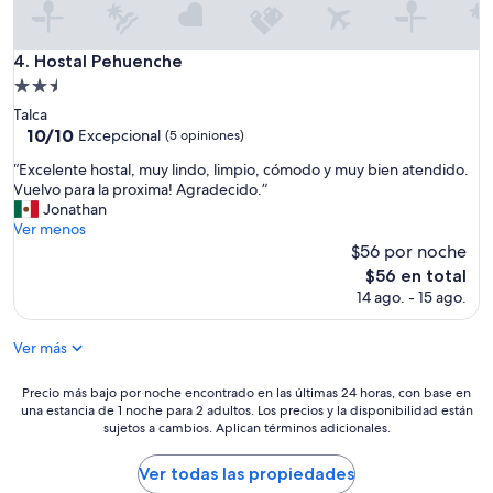
t
e
y
,
p
i
Hostal Pehuenche
4. Hostal Pehuenche
l
m
a
Propiedad
p
z
de
e
Talca
a
2.5
c
10.0
10/10
Excepcional
(5 opiniones)
.
a
de
estrellas
T
“
“Excelente hostal, muy lindo, limpio, cómodo y muy bien atendido.
b
10,
h
E
Vuelvo para la proxima! Agradecido.”
l
Excepcional,
e
x
Jonathan
e
(5
b
c
Ver menos
,
opiniones)
r
e
$56 por noche
e
e
l
l
El
$56 en total
a
e
a
precio
14 ago. - 15 ago.
k
n
i
actual
f
t
r
es
a
e
Ver más
e
de
s
h
a
$56
t
o
l
Precio
Precio más bajo por noche encontrado en las últimas 24 horas, con base en
h
s
a
una estancia de 1 noche para 2 adultos. Los precios y la disponibilidad están
más
a
t
sujetos a cambios. Aplican términos adicionales.
t
bajo
s
a
e
por
f
l
m
noche
Ver todas las propiedades
r
,
p
encontrado