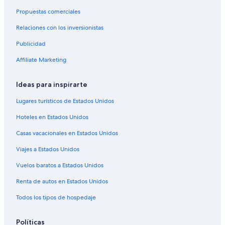
o
Propuestas comerciales
l
Moteles en Villa Alegre
o
Relaciones con los inversionistas
Hoteles cerca de Aeródromo de Panguilemo
f
f
Publicidad
Cabañas en Colbún
e
r
Lodges en Colbún
Affiliate Marketing
s
Moteles en Colbún
a
Ideas para inspirarte
s
Hoteles cerca de Villa Cultural Huilquilemu
c
Lugares turísticos de Estados Unidos
e
Cabañas en Yerbas Buenas
n
Hoteles en Estados Unidos
Apartamentos en Yerbas Buenas
i
c
Casas vacacionales en Estados Unidos
Hoteles en Molina
v
Viajes a Estados Unidos
i
Hoteles 3 estrellas en San Rafael
e
Hoteles en San Rafael
Vuelos baratos a Estados Unidos
w
o
Hoteles cerca de Estadio Fiscal de Talca
Renta de autos en Estados Unidos
f
t
Cabañas en Curicó
Todos los tipos de hospedaje
h
Apart-Hoteles en Teno
c
Políticas
i