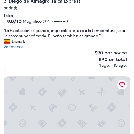
Diego de Almagro Talca Express
3. Diego de Almagro Talca Express
o
s
Propiedad
m
y
de
f
Talca
w
3.0
o
9.0
9.0/10
Magnífico
a
(104 opiniones)
r
de
estrellas
l
“
“La habitación es grande, impecable, el aire a la temperatura justa.
t
10,
k
L
La cama super cómoda. El baño también es grande ”
a
Magnífico,
i
a
Diana B
b
(104
n
h
Ver menos
l
opiniones)
g
a
$90 por noche
e
d
b
”
El
i
$90 en total
i
precio
s
14 ago. - 15 ago.
t
actual
t
a
es
a
c
Hostal Pehuenche
de
n
i
$90
c
ó
e
n
t
e
o
s
t
g
h
r
e
a
c
n
i
d