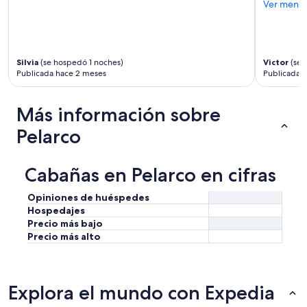
n
Ver meno
i
a
d
r
p
e
l
r
”
y
o
c
x
Silvia
(se hospedó 1 noches)
Victor
(se 
l
i
Publicada hace 2 meses
Publicada 
e
m
a
a
n
Más información sobre
!
b
A
u
Pelarco
g
t
r
c
a
o
Cabañas en Pelarco en cifras
d
u
e
l
c
Opiniones de huéspedes
d
i
Hospedajes
u
d
Precio más bajo
s
o
Precio más alto
e
.
a
”
d
e
Explora el mundo con Expedia
e
p