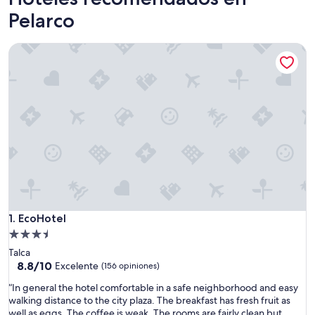
Pelarco
EcoHotel
EcoHotel
1. EcoHotel
Propiedad
de
Talca
3.5
8.8
8.8/10
Excelente
(156 opiniones)
de
estrellas
“
“In general the hotel comfortable in a safe neighborhood and easy
10,
I
walking distance to the city plaza. The breakfast has fresh fruit as
Excelente,
n
well as eggs. The coffee is weak. The rooms are fairly clean but
(156