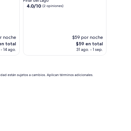
Pinar del Lago
r
3.5
4.0
4.0/10
(2 opiniones)
o
de
estrellas
s
10,
i
(2
e
opiniones)
m
p
r noche
$59 por noche
r
El
en total
$59 en total
e
o
precio
l
 - 14 ago.
31 ago. - 1 sep.
actual
o
es
m
de
i
$59
s
idad están sujetos a cambios. Aplican términos adicionales.
m
o
,
l
a
r
e
c
e
p
c