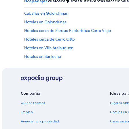
Hospedajes
Vuelos
Paquetes
Autos
Rentas vacacionale
a
b
l
Cabañas en Golondrinas
e
Hoteles en Golondrinas
e
n
Hoteles cerca de Parque Ecoturístico Cerro Viejo
t
o
Hoteles cerca de Cerro Otto
d
Hoteles en Villa Arelauquen
o
e
Hoteles en Bariloche
l
p
Hoteles cerca de Teleférico Cerro Otto
r
Hoteles 3 estrellas en San Carlos de Bariloche
o
c
Apart-Hoteles en San Carlos de Bariloche
e
s
Casas de huéspedes en San Carlos de Bariloche
Compañía
Ideas par
o
Resorts en San Carlos de Bariloche
.
Quiénes somos
Lugares turí
L
Hostales en San Carlos de Bariloche
a
Empleo
Hoteles en 
v
Hoteles de golf en San Carlos de Bariloche
Anunciar una propiedad
Casas vacac
i
Hoteles de ski en San Carlos de Bariloche
s