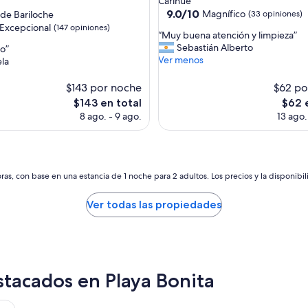
Carihue
s
3.5
9.0
9.0/10
Magnífico
 de Bariloche
(33 opiniones)
t
de
estrellas
Excepcional
(147 opiniones)
a
“
“Muy buena atención y limpieza”
10,
i
M
Sebastián Alberto
so”
Magnífico,
n
u
Ver menos
la
(33
nal,
c
y
opiniones)
r
b
$143 por noche
$62 po
s)
e
u
El
El
$143 en total
$62 
í
e
precio
preci
8 ago. - 9 ago.
13 ago.
b
n
actual
actual
l
a
es
es
e
a
de
de
.
t
$143
$62
T
e
as, con base en una estancia de 1 noche para 2 adultos. Los precios y la disponibil
o
n
d
c
o
Ver todas las propiedades
i
e
ó
l
n
p
y
e
l
r
i
stacados en Playa Bonita
s
m
o
p
n
i