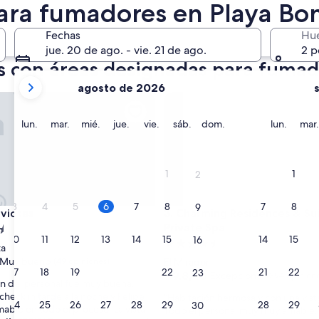
ara fumadores en Playa Bon
róximo fin de semana
14 ago. - 16 ago.
Fechas
Hu
jue. 20 de ago. - vie. 21 de ago.
2 p
s con áreas designadas para fumad
tus
agosto de 2026
meses
tas
Charming Residences & Suites
actuales
son
lunes
martes
miércoles
jueves
viernes
sábado
domingo
lunes
lun.
mar.
mié.
jue.
vie.
sáb.
dom.
lun.
mar.
August
2026
y
1
1
2
September
2026.
3
4
5
6
7
8
7
8
9
tas
Charming Residences & Suites
aviotas
3. Charming Residences & Sui
Private Spa
d
10
11
12
13
14
15
14
15
16
Propiedad
ta
de
Muy bueno
(49 opiniones)
El Mirador
17
18
19
20
21
22
21
22
23
4.5
9.8
9.8/10
Excepcional
(394 opinion
ón del personal fue muy buena.
de
estrellas
check in tarde a la noche y Felipe
“
“Habitación hermosa y con una vista
10,
24
25
26
27
28
29
28
29
30
able en todo el proceso. La vista
H
Todo el personal muy muy amable
Excepcional,