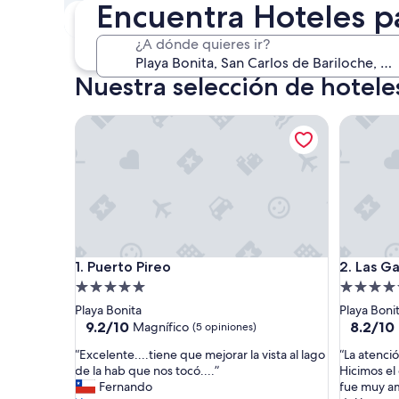
Encuentra Hoteles p
Este fin de semana
P
7 ago. - 9 ago.
¿A dónde quieres ir?
Nuestra selección de hotele
Puerto Pireo
Las Gavio
Puerto Pireo
Las Gavio
1. Puerto Pireo
2. Las G
Propiedad
Propieda
de
de
Playa Bonita
Playa Boni
5.0
4.5
9.2
8.2
9.2/10
8.2/10
Magnífico
(5 opiniones)
de
de
estrellas
estrellas
“
“
“Excelente....tiene que mejorar la vista al lago
“La atenci
10,
10,
E
L
de la hab que nos tocó....”
Hicimos el 
Magnífico,
Muy
x
a
Fernando
fue muy am
(5
bueno,