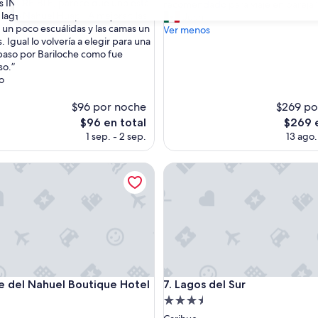
es INCREÍBLE, parece que uno está
a
recomendado para viaje en pareja 
(394
 lago Nahuel Huapi. A mejorar: las
b
Juan
s)
31
opiniones)
un poco escuálidas y las camas un
i
Ver menos
 Igual lo volvería a elegir para una
t
aso por Bariloche como fue
a
so.”
c
io
i
ó
$96 por noche
n
$269 po
h
El
El
$96 en total
$269 e
e
precio
precio
1 sep. - 2 sep.
13 ago.
r
actual
actual
m
es
es
el Nahuel Boutique Hotel & Spa
Lagos del Sur
o
de
de
s
$96
$269
a
y
c
o
n
u
n
el Nahuel Boutique Hotel & Spa
Lagos del Sur
e del Nahuel Boutique Hotel
7. Lagos del Sur
a
v
Propiedad
i
d
de