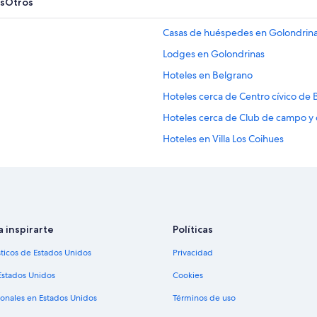
s
Otros
n
d
Casas de huéspedes en Golondrin
a
d
Lodges en Golondrinas
o
p
Hoteles en Belgrano
a
Hoteles cerca de Centro cívico de 
r
a
Hoteles cerca de Club de campo y
v
i
Hoteles en Villa Los Coihues
a
Hoteles 2 estrellas en San Carlos d
j
e
Hoteles 5 estrellas en San Carlos d
e
n
Cabañas en San Carlos de Bariloch
p
Chalets en San Carlos de Bariloche
a
a inspirarte
Políticas
r
Apartamentos en San Carlos de Bar
e
sticos de Estados Unidos
Privacidad
j
Hoteles con casino en San Carlos d
a
Estados Unidos
Cookies
Hoteles con spa en San Carlos de B
”
ionales en Estados Unidos
Términos de uso
Hoteles de lujo en San Carlos de Ba