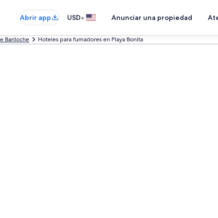
•
Abrir app
USD
Anunciar una propiedad
Ate
e Bariloche
Hoteles para fumadores en Playa Bonita