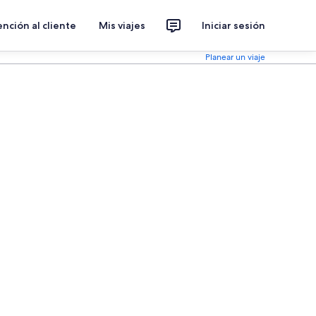
nción al cliente
Mis viajes
Iniciar sesión
Planear un viaje