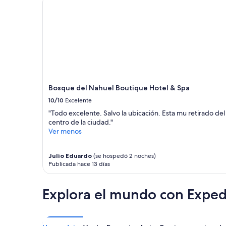
con
o
d
n
base
s
e
l
en
t
a
a
una
o
l
c
estancia
c
a
i
de
ó
n
u
1
.
o
d
noche
.
c
a
para
.
h
d
2
.
e
Bosque del Nahuel Boutique Hotel & Spa
”
adultos.
”
y
10/10
Excelente
Los
F
precios
e
"Todo excelente. Salvo la ubicación. Esta mu retirado del
y
l
centro de la ciudad."
la
i
Ver menos
disponibilidad
p
están
e
Julio Eduardo
(se hospedó 2 noches)
sujetos
f
Publicada hace 13 días
a
u
cambios.
e
Aplican
m
Explora el mundo con Exped
términos
u
adicionales.
y
a
m