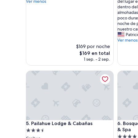
c
a
Ver menos
del lugar 
opiniones)
(49
e
t
dentro del
opinione
l
e
almohadas 
e
n
poco duras.
n
c
noche de p
t
i
nuestro ca
e
ó
Patric
.
n
Ver menos
.
d
$169 por noche
.
e
El
$169 en total
.
l
precio
1 sep. - 2 sep.
t
p
actual
i
e
es
e
Pailahue Lodge & Cabañas
r
Bosque d
de
n
s
$169
e
o
q
n
u
a
e
l
m
f
e
u
j
e
Pailahue Lodge & Cabañas
Bosque d
o
m
5. Pailahue Lodge & Cabañas
6. Bosqu
r
u
& Spa
Propiedad
a
y
Propieda
de