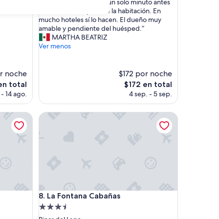
h
check-in , no te regala un solo minuto antes
”
opiniones)
o
aún estando disponible la habitación. En
t
mucho hoteles sí lo hacen. El dueño muy
e
amable y pendiente del huésped.”
l
MARTHA BEATRIZ
l
Ver menos
i
n
d
r noche
$172 por noche
o
El
n total
$172 en total
,
precio
 - 14 ago.
4 sep. - 5 sep.
d
actual
e
es
s
La Fontana Cabañas
de
a
$172
y
u
n
o
r
i
c
La Fontana Cabañas
o
8. La Fontana Cabañas
p
Propiedad
e
de